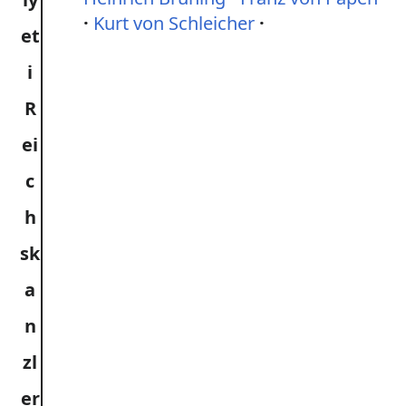
Kurt von Schleicher
R
ei
c
h
sk
a
n
zl
er