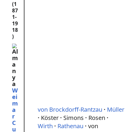
(1
87
1-
19
18
)
W
ei
m
von Brockdorff-Rantzau
Müller
a
r
Köster
Simons
Rosen
C
Wirth
Rathenau
von
u