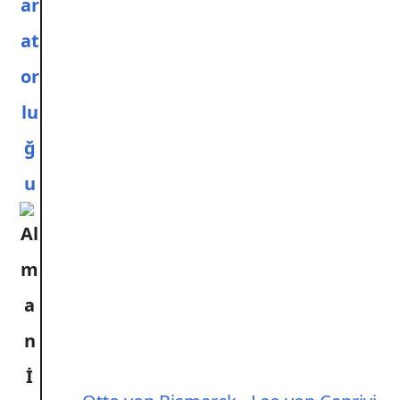
ar
at
or
lu
ğ
u