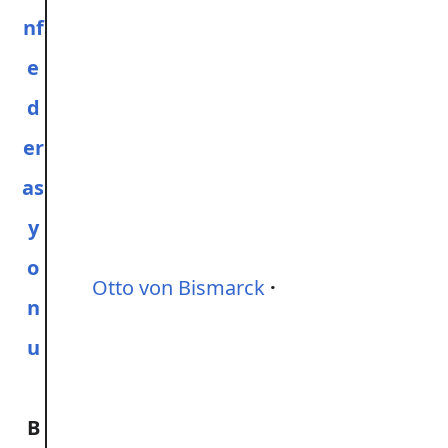
nf
e
d
er
as
y
o
Otto von Bismarck
n
u
B