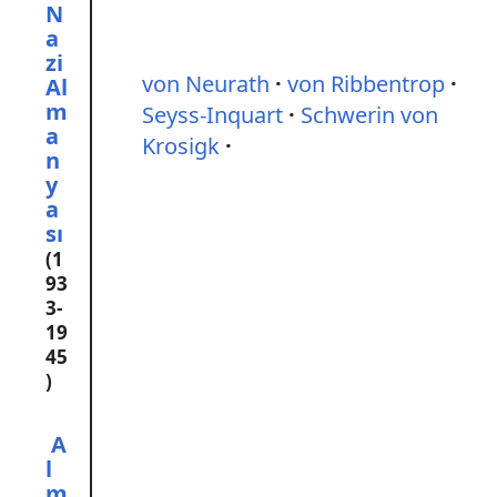
N
a
zi
von Neurath
von Ribbentrop
Al
m
Seyss-Inquart
Schwerin von
a
Krosigk
n
y
a
sı
(1
93
3-
19
45
)
A
l
m