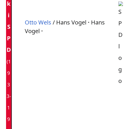
k
i
Otto Wels
/ Hans Vogel
Hans
S
Vogel
P
D
(1
9
3
3-
1
9