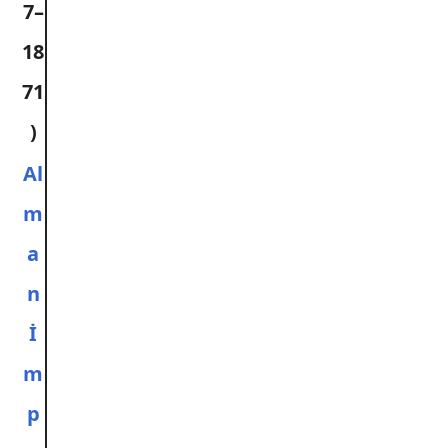
7–
18
71
)
Al
m
a
n
İ
m
p