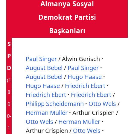
Almanya Sosyal
Demokrat Partisi
Başkanları
S
P
Paul Singer
/ Alwin Gerisch
D
August Bebel
/
Paul Singer
August Bebel
/
Hugo Haase
(1
Hugo Haase
/
Friedrich Ebert
8
Friedrich Ebert
Friedrich Ebert
/
Philipp Scheidemann
Otto Wels
/
9
Herman Müller
Arthur Crispien /
0-
Otto Wels
/
Herman Müller
1
Arthur Crispien /
Otto Wels