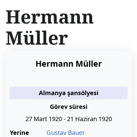
İ
Hermann
ç
e
r
Müller
i
ğ
e
a
t
Hermann Müller
l
a
Almanya şansölyesi
Görev süresi
27 Mart 1920 - 21 Haziran 1920
Yerine
Gustav Bauer