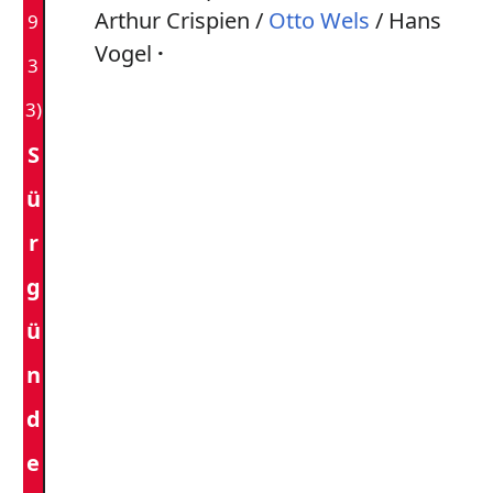
Arthur Crispien /
Otto Wels
/ Hans
9
Vogel
3
3)
S
ü
r
g
ü
n
d
e