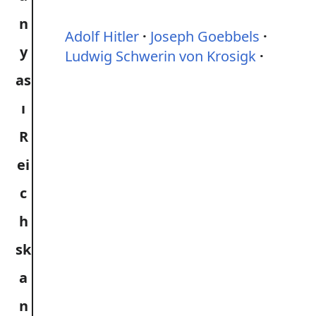
Adolf Hitler
Joseph Goebbels
Ludwig Schwerin von Krosigk
R
ei
c
h
sk
a
n