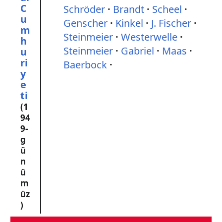
C
Schröder
Brandt
Scheel
u
Genscher
Kinkel
J. Fischer
m
Steinmeier
Westerwelle
h
Steinmeier
Gabriel
Maas
u
ri
Baerbock
y
e
ti
(1
94
9-
g
ü
n
ü
m
üz
)