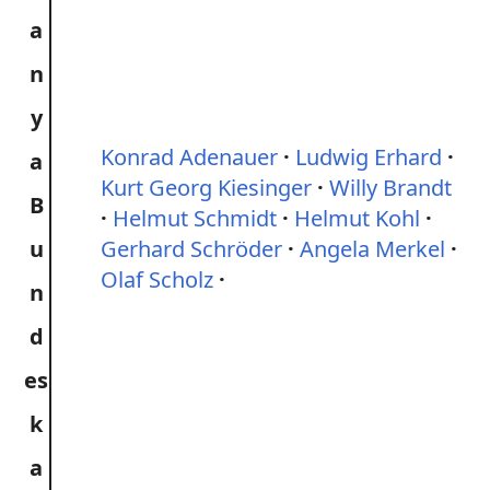
Konrad Adenauer
Ludwig Erhard
Kurt Georg Kiesinger
Willy Brandt
B
Helmut Schmidt
Helmut Kohl
u
Gerhard Schröder
Angela Merkel
Olaf Scholz
n
d
es
k
a