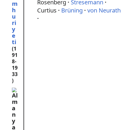
Rosenberg
Stresemann
m
h
Curtius
Brüning
von Neurath
u
ri
y
e
ti
(1
91
8-
19
33
)