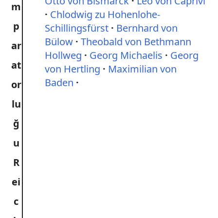
Otto von Bismarck
Leo von Caprivi
Chlodwig zu Hohenlohe-
Schillingsfürst
Bernhard von
Bülow
Theobald von Bethmann
Hollweg
Georg Michaelis
Georg
von Hertling
Maximilian von
Baden
R
ei
c