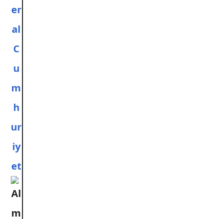
er
al
C
u
m
h
ur
iy
et