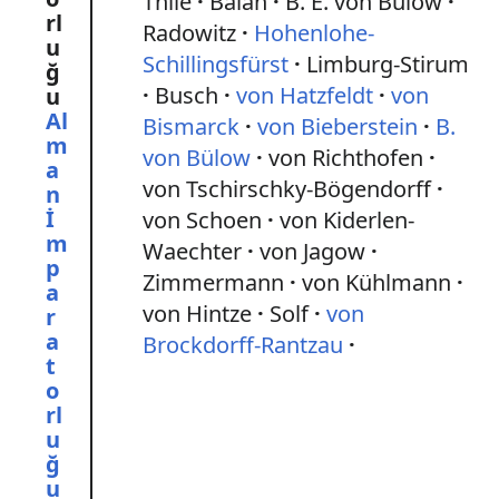
Thile
Balan
B. E. von Bülow
Radowitz
Hohenlohe-
Schillingsfürst
Limburg-Stirum
Busch
von Hatzfeldt
von
Al
Bismarck
von Bieberstein
B.
m
von Bülow
von Richthofen
a
von Tschirschky-Bögendorff
n
İ
von Schoen
von Kiderlen-
m
Waechter
von Jagow
p
Zimmermann
von Kühlmann
a
von Hintze
Solf
von
r
a
Brockdorff-Rantzau
t
o
rl
u
ğ
u