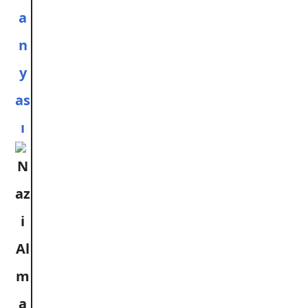
a
n
y
as
ı