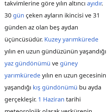
takvimlerine göre yılın altıncı
ayıdır
.
30
gün
çeken ayların ikincisi ve 31
günden az olan beş aydan
üçüncüsüdür.
Kuzey yarımkürede
yılın en uzun gündüzünün yaşandığı
yaz gündönümü
ve
güney
yarımkürede
yılın en uzun gecesinin
yaşandığı
kış gündönümü
bu ayda
gerçekleşir.
1 Haziran
tarihi
meteorolojik olarak yerkürenin