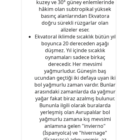
kuzey ve 30° güney enlemlerinde
hâkim olan subtropikal yüksek
basınç alanlarından Ekvatora
doğru sürekli rüzgarlar olan
alizeler eser.
Ekvatoral iklimde sıcaklık bütün yıl
boyunca 20 dereceden aşağı
düşmez. Yıl içinde sıcaklık
oynamaları sadece birkaç
derecedir. Her mevsimi
yağmurludur. Güneşin baş
ucundan geçtiği iki defaya uyan iki
bol yağmurlu zaman vardır. Bunlar
arasındaki zamanlarda da yağmur
yağar fakat biraz azalmış bulunur.
Bununla ilgili olarak buralarda
yerleşmiş olan Avrupalılar bol
yağmurlu zamana kış mevsimi
anlamına gelen "invierno"
(İspanyolca) ve "hivernage"
(Fransızca) adını vermiş, az