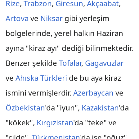
Rize
,
Trabzon
,
Giresun
,
Akçaabat
,
Artova
ve
Niksar
gibi yerleşim
bölgelerinde, yerel halkın Haziran
ayına "kiraz ayı" dediği bilinmektedir.
Benzer şekilde
Tofalar
,
Gagavuzlar
ve
Ahıska Türkleri
de bu aya kiraz
ismini vermişlerdir.
Azerbaycan
ve
Özbekistan
'da "iyun",
Kazakistan
'da
"kökek",
Kırgızistan
'da "teke" ve
"çilde",
Türkmenistan
'da ise "oğuz"