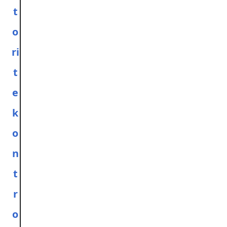
t
o
ri
t
e
k
o
n
t
r
o