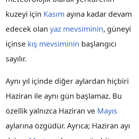
kuzeyi için
Kasım
ayına kadar devam
edecek olan
yaz mevsiminin
, güneyi
içinse
kış mevsiminin
başlangıcı
sayılır.
Aynı yıl içinde diğer aylardan hiçbiri
Haziran ile aynı gün başlamaz. Bu
özellik yalnızca Haziran ve
Mayıs
aylarına özgüdür. Ayrıca; Haziran ayı