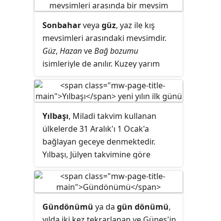
çeşitli teknik tanımları vardır ancak
ya da tam tersidir. Çoğu bölgede,
terimin yerel kullanımı yerel iklime,
kış dondurucu soğuklar ve karla
Sonbahar
veya
güz
, yaz ile kış
kültürlere ve geleneklere göre
ilişkilendirilir. Kış gündönümü anı,
mevsimleri arasındaki mevsimdir.
değişir. Kuzey Yarımküre'de bahar
Güneş'in Kuzey veya Güney
Güz
,
Hazan
ve
Bağ bozumu
olduğunda, Güney Yarımküre'de
Kutbu'na göre yüksekliğinin en
isimleriyle de anılır. Kuzey yarım
güzdür veya tam tersidir.
negatif değerinde olduğu andır. Bu
kürede Eylül, Ekim ve Kasım; güney
İlkbaharda, ekinoks, günler ve
durumun görüldüğü gün, en kısa
yarım kürede ise, Mart, Nisan ve
geceler yaklaşık on iki saat sürer,
gündüzü ve en uzun gecesi olan
Mayıs aylarına denk gelir.
mevsim ilerledikçe gündüz
gündür ve kış gündönümünden
uzunluğu artar ve gece uzunluğu
Yılbaşı
, Miladi takvim kullanan
sonraki günlerde, geceler kısalır ve
azalır.
ülkelerde 31 Aralık'ı 1 Ocak'a
gündüzler uzar. Kutup bölgelerinin
bağlayan geceye denmektedir.
dışındaki en erken gün batımı ve en
Yılbaşı, Jülyen takvimine göre
geç gün doğumu tarihleri, kış
Hristiyanlık öncesi Roma'da, Ocak
gündönümü tarihinden farklıdır ve
ayının da adının verildiği geçit ve
bunlar, yıl boyunca Dünya'nın eliptik
başlangıç tanrısı Janus'a adanmıştı.
yörüngesinin neden olduğu, güneş
Hristiyan aleminin Miladi
günündeki değişiklik nedeniyle
Gündönümü
ya da
gün dönümü
,
takviminde bir tarih olarak, hâlen
enlemlere bağlıdır.
yılda iki kez tekrarlanan ve Güneş'in