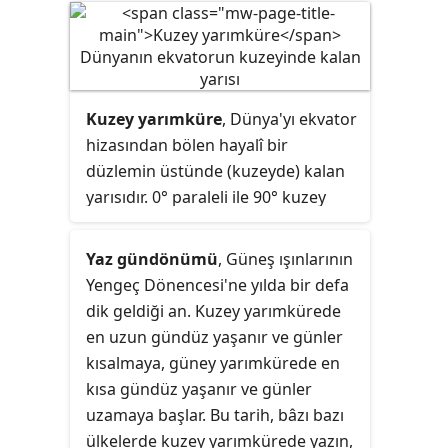
mevsiminin yaşandığı Haziran
tarihe denk gelmemekle beraber
ayında dairenin her noktasında en
her zaman Temmuz veya Ağustos
azından 24 saatlik gece, yaz
ayları arasında bir tarihe denk gelir.
mevsiminin yaşandığı Aralık ayında
Museviler için yas ve oruç günüdür.
Kuzey yarımküre
, Dünya'yı ekvator
ise en azından 24 saatlik gündüz
hizasından bölen hayalî bir
yaşanır.
düzlemin üstünde (kuzeyde) kalan
yarısıdır
. 0° paraleli ile 90° kuzey
paraleli arasında yer alır. Güneyde
kalan kısma ise güney yarımküre
Yaz gündönümü
, Güneş ışınlarının
denir. Dünya'nın kuzey yarımküresi,
Yengeç Dönencesi'ne yılda bir defa
birçok ülkeyi ve dünya nüfusunun
dik geldiği an. Kuzey yarımkürede
yaklaşık %90'ını kapsamaktadır.
en uzun gündüz yaşanır ve günler
kısalmaya, güney yarımkürede en
kısa gündüz yaşanır ve günler
uzamaya başlar. Bu tarih, bâzı bazı
ülkelerde kuzey yarımkürede yazın,