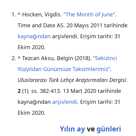
^
Hocken, Vigdis.
"The Month of June"
.
Time and Date AS. 20 Mayıs 2011 tarihinde
kaynağından
arşivlendi
. Erişim tarihi:
31
Ekim
2020
.
^
Tezcan Aksu, Belgin (2018).
"Sekizinci
Yüzyıldan Günümüze Takvimlerimiz"
.
Uluslararası Türk Lehçe Araştırmaları Dergisi
.
2
(1). ss. 382-413. 13 Mart 2020 tarihinde
kaynağından
arşivlendi
. Erişim tarihi:
31
Ekim
2020
.
Yılın
ay
ve
günleri