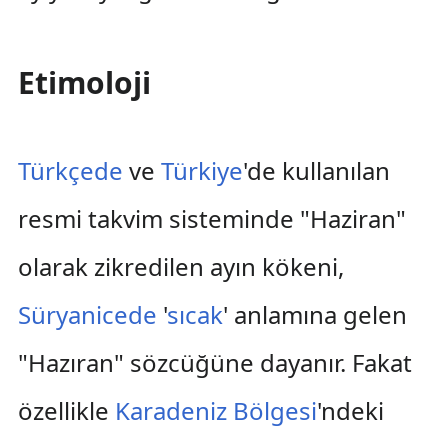
Etimoloji
Türkçede
ve
Türkiye
'de kullanılan
resmi takvim sisteminde "Haziran"
olarak zikredilen ayın kökeni,
Süryanicede
'
sıcak
' anlamına gelen
"Hazıran" sözcüğüne dayanır. Fakat
özellikle
Karadeniz Bölgesi
'ndeki