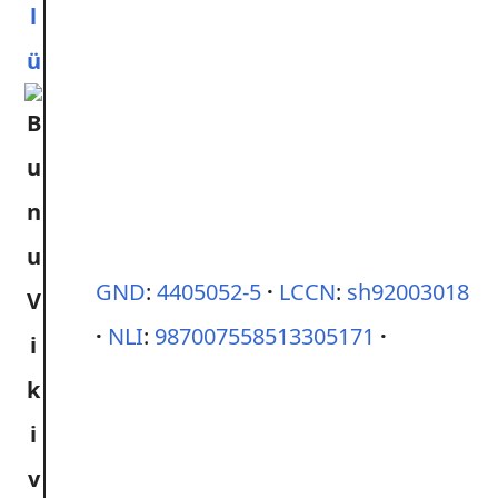
l
ü
GND
:
4405052-5
LCCN
:
sh92003018
NLI
:
987007558513305171