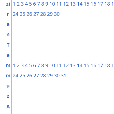
zi
1
2
3
4
5
6
7
8
9
10
11
12
13
14
15
16
17
18
1
r
24
25
26
27
28
29
30
a
n
T
e
m
1
2
3
4
5
6
7
8
9
10
11
12
13
14
15
16
17
18
1
m
24
25
26
27
28
29
30
31
u
z
A