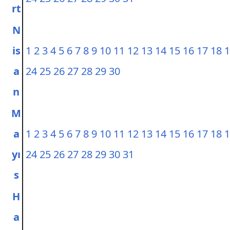
rt
N
is
1
2
3
4
5
6
7
8
9
10
11
12
13
14
15
16
17
18
1
a
24
25
26
27
28
29
30
n
M
a
1
2
3
4
5
6
7
8
9
10
11
12
13
14
15
16
17
18
1
yı
24
25
26
27
28
29
30
31
s
H
a