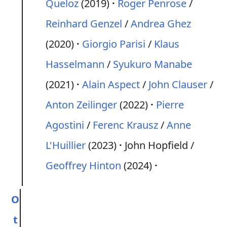
Queloz
(2019)
Roger Penrose
/
Reinhard Genzel
/
Andrea Ghez
(2020)
Giorgio Parisi
/
Klaus
Hasselmann
/
Syukuro Manabe
(2021)
Alain Aspect
/
John Clauser
/
Anton Zeilinger
(2022)
Pierre
Agostini
/
Ferenc Krausz
/
Anne
L'Huillier
(2023)
John Hopfield /
Geoffrey Hinton
(2024)
O
t