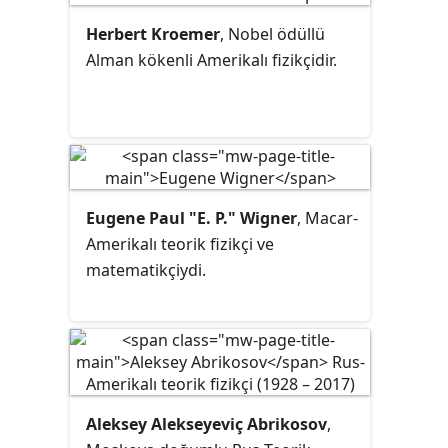
Ödülü'nü kazanan Çin kökenli
Amerikalı fizikçidir. Bilime yaptığı
Herbert Kroemer
, Nobel ödüllü
birçok katkının arasında Robert
Alman kökenli Amerikalı fizikçidir.
Mills ile ortaya koydukları Yang-
Mills teorisi de vardır.
Eugene Paul "E. P." Wigner
, Macar-
Amerikalı teorik fizikçi ve
matematikçiydi.
Aleksey Alekseyeviç Abrikosov
,