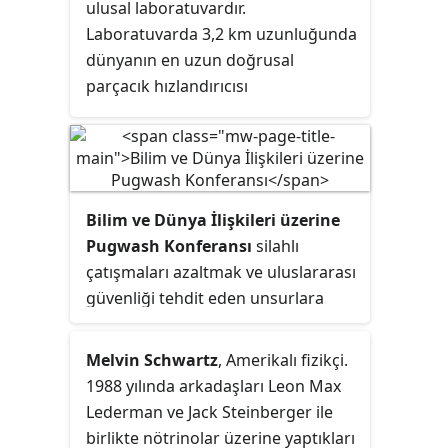
ulusal laboratuvardır.
Laboratuvarda 3,2 km uzunluğunda
dünyanın en uzun doğrusal
parçacık hızlandırıcısı
bulunmaktadır.
Bilim ve Dünya İlişkileri üzerine
Pugwash Konferansı
silahlı
çatışmaları azaltmak ve uluslararası
güvenliği tehdit eden unsurlara
çözümler üretebilmek için bilim
insanlarını ve kamuoyunun önemli
Melvin Schwartz
, Amerikalı fizikçi.
isimlerini bir araya getiren
1988 yılında arkadaşları Leon Max
uluslararası bir kuruluş. 1955
Lederman ve Jack Steinberger ile
yılında Russell-Einstein
birlikte nötrinolar üzerine yaptıkları