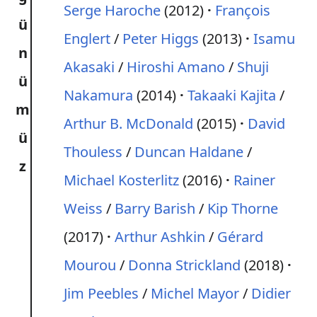
Serge Haroche
(2012)
François
ü
Englert
/
Peter Higgs
(2013)
Isamu
n
Akasaki
/
Hiroshi Amano
/
Shuji
ü
Nakamura
(2014)
Takaaki Kajita
/
m
Arthur B. McDonald
(2015)
David
ü
Thouless
/
Duncan Haldane
/
z
Michael Kosterlitz
(2016)
Rainer
Weiss
/
Barry Barish
/
Kip Thorne
(2017)
Arthur Ashkin
/
Gérard
Mourou
/
Donna Strickland
(2018)
Jim Peebles
/
Michel Mayor
/
Didier