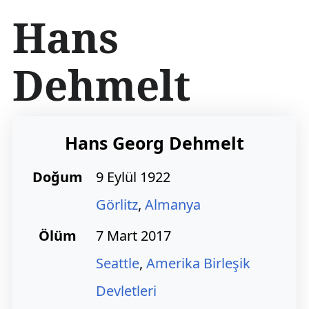
İ
Hans
ç
e
r
Dehmelt
i
ğ
e
a
t
Hans Georg Dehmelt
l
a
Doğum
9 Eylül 1922
Görlitz
,
Almanya
Ölüm
7 Mart 2017
Seattle
,
Amerika Birleşik
Devletleri