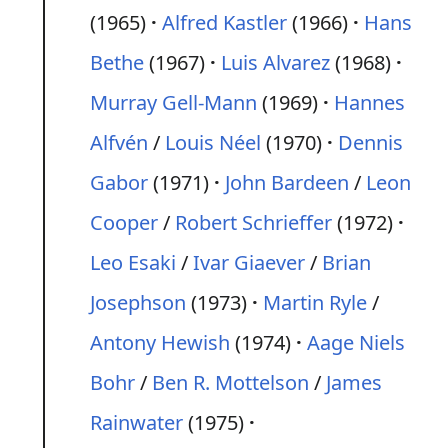
(1965)
Alfred Kastler
(1966)
Hans
Bethe
(1967)
Luis Alvarez
(1968)
Murray Gell-Mann
(1969)
Hannes
Alfvén
/
Louis Néel
(1970)
Dennis
Gabor
(1971)
John Bardeen
/
Leon
Cooper
/
Robert Schrieffer
(1972)
Leo Esaki
/
Ivar Giaever
/
Brian
Josephson
(1973)
Martin Ryle
/
Antony Hewish
(1974)
Aage Niels
Bohr
/
Ben R. Mottelson
/
James
Rainwater
(1975)