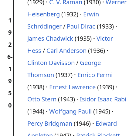
(1929)
C. V. Raman
(1930)
Werner
Heisenberg
(1932)
Erwin
1
Schrödinger
/
Paul Dirac
(1933)
9
James Chadwick
(1935)
Victor
2
Hess
/
Carl Anderson
(1936)
6-
Clinton Davisson
/
George
1
Thomson
(1937)
Enrico Fermi
9
(1938)
Ernest Lawrence
(1939)
5
Otto Stern
(1943)
Isidor Isaac Rabi
0
(1944)
Wolfgang Pauli
(1945)
Percy Bridgman
(1946)
Edward
Appleton
(1947)
Patrick Blackett