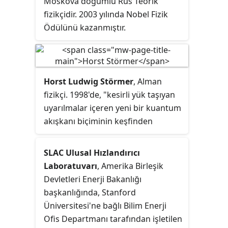
Moskova doğumlu Rus Teorik
fizikçidir. 2003 yılında Nobel Fizik
Ödülünü kazanmıştır.
Horst Ludwig Störmer
, Alman
fizikçi. 1998'de, "kesirli yük taşıyan
uyarılmalar içeren yeni bir kuantum
akışkanı biçiminin keşfinden
dolayı", Daniel Tsui ve Robert
Laughlin ile birlikte Nobel Fizik
SLAC Ulusal Hızlandırıcı
Ödülü'nin sahibi oldu.
Laboratuvarı
, Amerika Birleşik
Devletleri Enerji Bakanlığı
başkanlığında, Stanford
Üniversitesi'ne bağlı Bilim Enerji
Ofis Departmanı tarafından işletilen