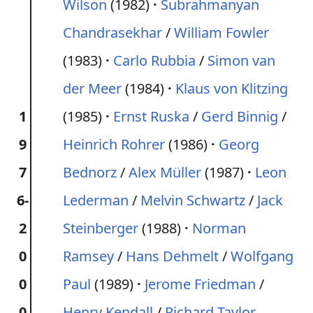
Wilson
(1982)
Subrahmanyan
Chandrasekhar
/
William Fowler
(1983)
Carlo Rubbia
/
Simon van
der Meer
(1984)
Klaus von Klitzing
1
(1985)
Ernst Ruska
/
Gerd Binnig
/
9
Heinrich Rohrer
(1986)
Georg
7
Bednorz
/
Alex Müller
(1987)
Leon
6-
Lederman
/
Melvin Schwartz
/
Jack
2
Steinberger
(1988)
Norman
0
Ramsey
/
Hans Dehmelt
/
Wolfgang
0
Paul
(1989)
Jerome Friedman
/
0
Henry Kendall
/
Richard Taylor