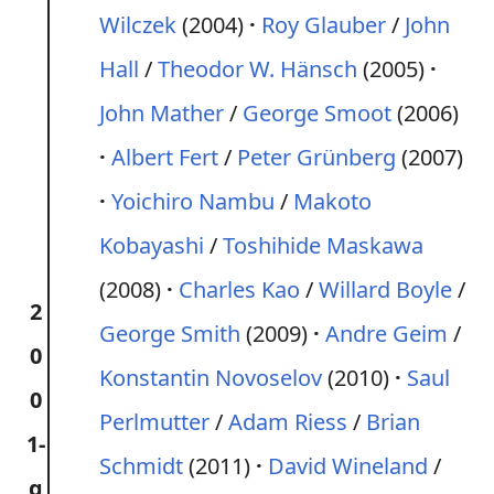
Wilczek
(2004)
Roy Glauber
/
John
Hall
/
Theodor W. Hänsch
(2005)
John Mather
/
George Smoot
(2006)
Albert Fert
/
Peter Grünberg
(2007)
Yoichiro Nambu
/
Makoto
Kobayashi
/
Toshihide Maskawa
(2008)
Charles Kao
/
Willard Boyle
/
2
George Smith
(2009)
Andre Geim
/
0
Konstantin Novoselov
(2010)
Saul
0
Perlmutter
/
Adam Riess
/
Brian
1-
Schmidt
(2011)
David Wineland
/
g