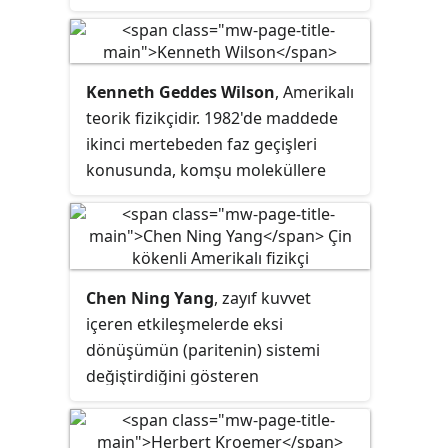
Ödülü'nü kazanan Çin kökenli
Amerikalı fizikçidir.
Kenneth Geddes Wilson
, Amerikalı
teorik fizikçidir. 1982'de maddede
ikinci mertebeden faz geçişleri
konusunda, komşu moleküllere
olan etkisini de hesaba katan bir
teori geliştirdiği için Nobel Fizik
Ödülüne layık görüldü. Diğer bir
önemli çalışması da Kuvantum alan
Chen Ning Yang
, zayıf kuvvet
kuramında kullanılan
içeren etkileşmelerde eksi
renormalizasyon grupları tekniğini
dönüşümün (paritenin) sistemi
ve felsefesini geliştirmiş olmasıdır.
değiştirdiğini gösteren
çalışmalarıyla T. D. Lee ile birlikte
1957'de 35 yaşında Nobel Fizik