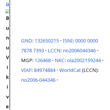
ü
GND
:
132650215
ISNI
:
0000 0000
7878 7393
LCCN
:
no2006044346
MGP:
126468
NKC
:
ola2002159244
VIAF
:
84974884
WorldCat
(LCCN):
no2006-044346