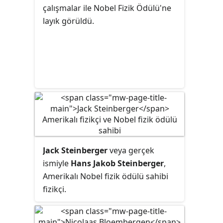
Manifestosu'nun yayınlanmasının
çalışmalar ile Nobel Fizik Ödülü'ne
ardından, 1957 yılında nükleer silah
layık görüldü.
karşıtı bilim insanı Joseph Rotblat ve
Bertrand Russell tarafından
Kanada'nın Pugwash adlı köyünde
kuruldu.
Jack Steinberger
veya gerçek
ismiyle
Hans Jakob Steinberger
,
Amerikalı Nobel fizik ödülü sahibi
fizikçi.