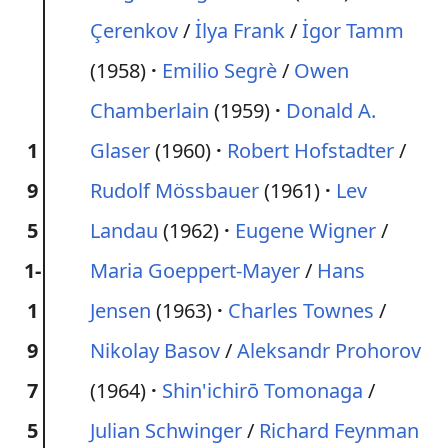
Çerenkov
/
İlya Frank
/
İgor Tamm
(1958)
Emilio Segrè
/
Owen
Chamberlain
(1959)
Donald A.
1
Glaser
(1960)
Robert Hofstadter
/
9
Rudolf Mössbauer
(1961)
Lev
5
Landau
(1962)
Eugene Wigner
/
1-
Maria Goeppert-Mayer
/
Hans
1
Jensen
(1963)
Charles Townes
/
9
Nikolay Basov
/
Aleksandr Prohorov
7
(1964)
Shin'ichirō Tomonaga
/
5
Julian Schwinger
/
Richard Feynman