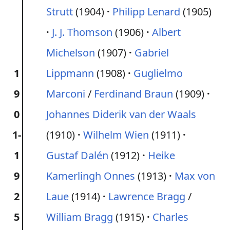
Strutt
(1904)
Philipp Lenard
(1905)
J. J. Thomson
(1906)
Albert
Michelson
(1907)
Gabriel
1
Lippmann
(1908)
Guglielmo
9
Marconi
/
Ferdinand Braun
(1909)
0
Johannes Diderik van der Waals
1-
(1910)
Wilhelm Wien
(1911)
1
Gustaf Dalén
(1912)
Heike
9
Kamerlingh Onnes
(1913)
Max von
2
Laue
(1914)
Lawrence Bragg
/
5
William Bragg
(1915)
Charles