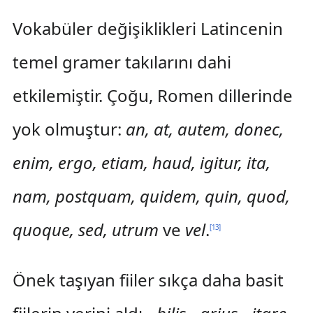
Vokabüler değişiklikleri Latincenin
temel gramer takılarını dahi
etkilemiştir. Çoğu, Romen dillerinde
yok olmuştur:
an, at, autem, donec,
enim, ergo, etiam, haud, igitur, ita,
nam, postquam, quidem, quin, quod,
quoque, sed, utrum
ve
vel
.
[
13
]
Önek taşıyan fiiler sıkça daha basit