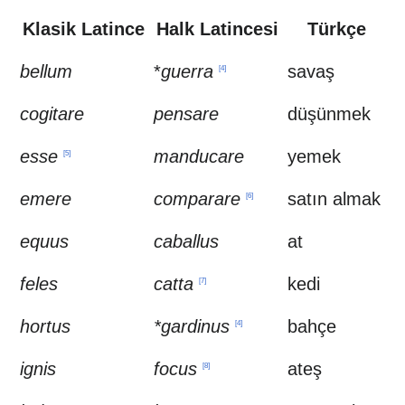
Klasik Latince
Halk Latincesi
Türkçe
bellum
*
guerra
savaş
[
4
]
cogitare
pensare
düşünmek
esse
manducare
yemek
[
5
]
emere
comparare
satın almak
[
6
]
equus
caballus
at
feles
catta
kedi
[
7
]
hortus
*gardinus
bahçe
[
4
]
ignis
focus
ateş
[
8
]