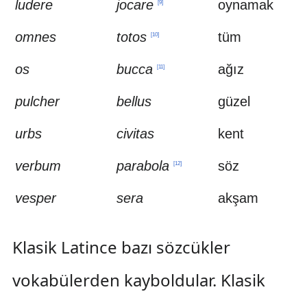
ludere
jocare
oynamak
[
9
]
omnes
totos
tüm
[
10
]
os
bucca
ağız
[
11
]
pulcher
bellus
güzel
urbs
civitas
kent
verbum
parabola
söz
[
12
]
vesper
sera
akşam
Klasik Latince bazı sözcükler
vokabülerden kayboldular. Klasik