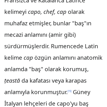
Fransızca ve Katalanca Latince
kelimeyi
capo, chef, cap
olarak
muhafaz etmişler, bunlar "baş"ın
mecazi anlamını (amir gibi)
sürdürmüşlerdir. Rumencede Latin
kelime
cap
özgün anlamını anatomik
anlamda "baş" olarak korumuş,
ṭeastă
da kafatası veya karapas
anlamıyla korunmuştur.
Güney
[
15
]
İtalyan lehçeleri de capo'yu baş