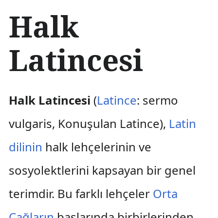
İ
Halk
ç
e
r
Latincesi
i
ğ
e
a
t
Halk Latincesi
(
Latince
:
sermo
l
a
vulgaris
, Konuşulan Latince),
Latin
dilinin
halk lehçelerinin ve
sosyolektlerini kapsayan bir genel
terimdir. Bu farklı lehçeler
Orta
Çağların
başlarında birbirlerinden