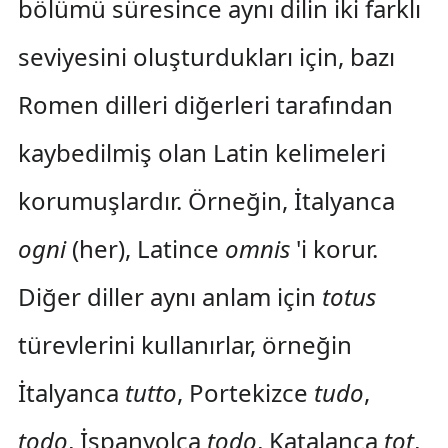
bölümü süresince aynı dilin iki farklı
seviyesini oluşturdukları için, bazı
Romen dilleri diğerleri tarafından
kaybedilmiş olan Latin kelimeleri
korumuşlardır. Örneğin, İtalyanca
ogni
(her), Latince
omnis
'i korur.
Diğer diller aynı anlam için
totus
türevlerini kullanırlar, örneğin
İtalyanca
tutto
, Portekizce
tudo
,
todo
, İspanyolca
todo
, Katalanca
tot
,