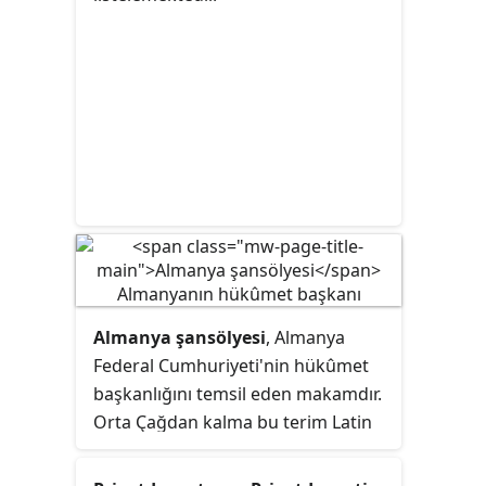
sahibi uygulamasına bir daha geçit
verilmeyeceğini açıklasa da 2026
Dünya Kupası'nın üç farklı ülkede
birden düzenlenecek olması bu
uygulamaya bir kere daha
başvurulduğunu kanıtlamaktadır.
Almanya şansölyesi
, Almanya
Federal Cumhuriyeti'nin hükûmet
başkanlığını temsil eden makamdır.
Orta Çağdan kalma bu terim
Latin
terimlerinden türetilmiştir.