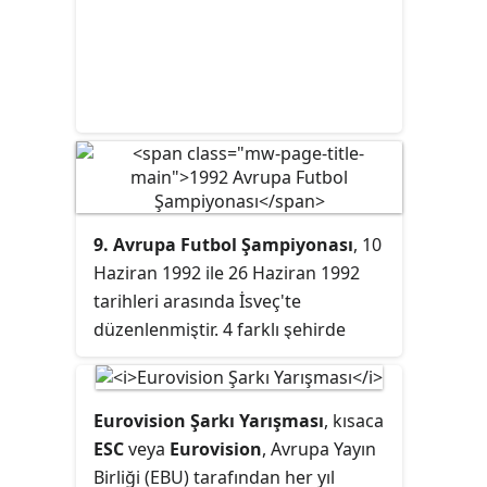
9. Avrupa Futbol Şampiyonası
, 10
Haziran 1992 ile 26 Haziran 1992
tarihleri arasında İsveç'te
düzenlenmiştir. 4 farklı şehirde
oynanan 15 maçta, maç başına
ortalama 2,13 gol atılmıştı. Ev sahibi
İsveç dışında 33 takım elemelerine
Eurovision Şarkı Yarışması
, kısaca
katıldı ve finaller son kez 8 takımla
ESC
veya
Eurovision
, Avrupa Yayın
oynandı. SSCB ülke dağılmadan kısa
Birliği (EBU) tarafından her yıl