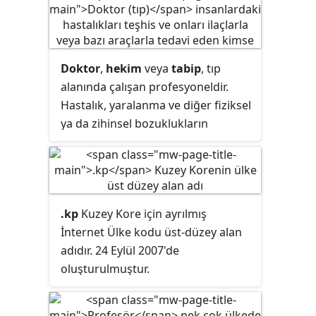
öğrencilere verirler.
Doktor
,
hekim
veya
tabip
, tıp
alanında çalışan profesyoneldir.
Hastalık, yaralanma ve diğer fiziksel
ya da zihinsel bozuklukların
incelenmesi, tanısı, prognozu ve
tedavisi yoluyla sağlığın
iyileştirilmesini, sürdürülmesi veya
eski haline getirilmesi ile ilgilenirler.
.kp
Kuzey Kore için ayrılmış
Doktorlar uygulamalarını belirli
İnternet Ülke kodu üst-düzey alan
hastalık kategorilerine, hasta
adıdır. 24 Eylül 2007'de
türlerine ve tedavi yöntemlerine
oluşturulmuştur.
odaklayabilir ve bireylere, ailelere
ve topluluklara sürekli ve kapsamlı
tıbbi bakım sağlanması