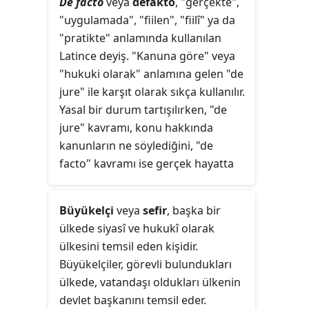
De facto
veya
defakto
, "gerçekte",
Ayrıca
askerlik
veya
vatanî görev
"uygulamada", "fiilen", "fiilî" ya da
olarak da bilinir.
"pratikte" anlamında kullanılan
Latince deyiş. "Kanuna göre" veya
"hukuki olarak" anlamına gelen "de
jure" ile karşıt olarak sıkça kullanılır.
Yasal bir durum tartışılırken, "de
jure" kavramı, konu hakkında
kanunların ne söylediğini, "de
facto" kavramı ise gerçek hayatta
uygulamanın nasıl olduğunu belirtir.
Bu uygulama, yasal olabilir ya da
Büyükelçi
veya
sefir
, başka bir
olmayabilir.
ülkede siyasî ve hukukî olarak
ülkesini temsil eden kişidir.
Büyükelçiler, görevli bulundukları
ülkede, vatandaşı oldukları ülkenin
devlet başkanını temsil eder.