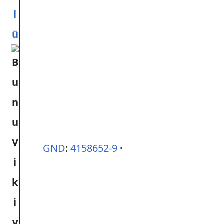
l
ü
GND
:
4158652-9