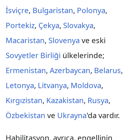
İsviçre
,
Bulgaristan
,
Polonya
,
Portekiz
,
Çekya
,
Slovakya
,
Macaristan
,
Slovenya
ve eski
Sovyetler Birliği
ülkelerinde;
Ermenistan
,
Azerbaycan
,
Belarus
,
Letonya
,
Litvanya
,
Moldova
,
Kırgızistan
,
Kazakistan
,
Rusya
,
Özbekistan
ve
Ukrayna
'da vardır.
Habilitasyon, ayrıca, engellinin