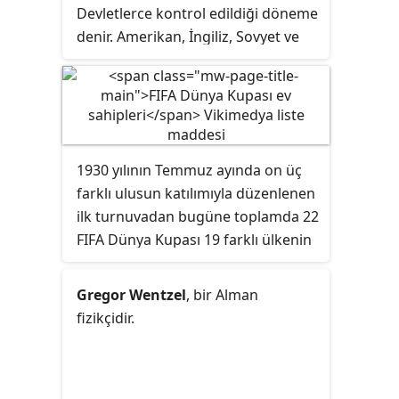
üzerinde müzik videosuna ev
Devletlerce kontrol edildiği döneme
sahipliği yapmaktadır ve şu anda
denir. Amerikan, İngiliz, Sovyet ve
Avustralya, Brezilya, Kanada,
Fransız güçlerinden müteşekkil
Fransa, Almanya, İrlanda, İtalya,
Müttefik Tetkik Yönetimi, 1945'ten
Meksika, Hollanda, Yeni Zelanda,
1949'a değin ülkeyi idare etti.
Polonya, İspanya, Birleşik Krallık,
Türkiye ve ABD'de etkin olarak
1930 yılının Temmuz ayında on üç
yayındadır. Başlangıçta, hizmet
farklı ulusun katılımıyla düzenlenen
yalnızca Universal Music Group ve
ilk turnuvadan bugüne toplamda 22
Sony Music Entertainment'ın müzik
FIFA Dünya Kupası 19 farklı ülkenin
videolarını barındırıyordu,
ev sahipliğinde düzenlenmiştir. 1930
YouTube'da ve uygulamasında
ve 1934 Dünya Kupalarının ev
yayınlanıyordu.
Gregor Wentzel
, bir Alman
sahipleri tek adayın tayin
fizikçidir.
edilmesiyle belirlenmiştir. 1938'den
itibaren ev sahibi yıllık olarak
toplanan FIFA Kongrelerinde