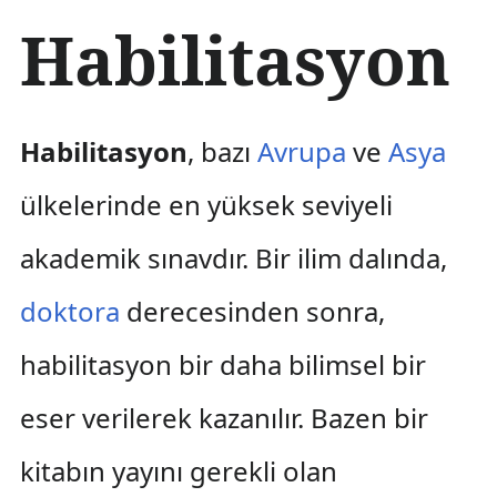
İ
Habilitasyon
ç
e
r
i
ğ
Habilitasyon
, bazı
Avrupa
ve
Asya
e
a
ülkelerinde en yüksek seviyeli
t
l
akademik sınavdır. Bir ilim dalında,
a
doktora
derecesinden sonra,
habilitasyon bir daha bilimsel bir
eser verilerek kazanılır. Bazen bir
kitabın yayını gerekli olan