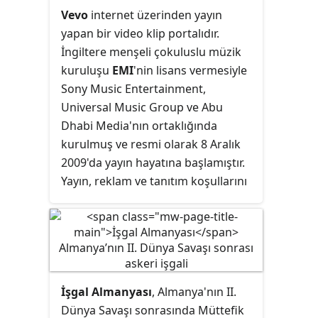
Almanya'da ARD yayıncısına bağlı
Yeşil siyasette doğanın ve barışın
Vevo
internet üzerinden yayın
Das Erste kanalında yayınlanır.
korunması ön plandadır. Yeşil
yapan bir video klip portalıdır.
Almanya, 1982, 2010 yılları olmak
siyasetin uluslararası simgesi
İngiltere menşeli çokuluslu müzik
üzere iki kez yarışmayı kazanmıştır.
ayçiçeğidir.
kuruluşu
EMI
'nin lisans vermesiyle
Sony Music Entertainment,
Universal Music Group ve Abu
Dhabi Media'nın ortaklığında
kurulmuş ve resmi olarak 8 Aralık
2009'da yayın hayatına başlamıştır.
Yayın, reklam ve tanıtım koşullarını
Amerika ve Kanada'nın telif hakları
yasalarında belirtilen kurallar
doğrultusunda oluşturmuştur. Bu
yüzden de içeriğinin %70'i Amerika
ve Kanada dışındaki ülkelere
"sınırlamalı yayıncılık" ilkesiyle
İşgal Almanyası
, Almanya'nın II.
sunulur. Vevo, halihazırda
Dünya Savaşı sonrasında Müttefik
60.000
'in