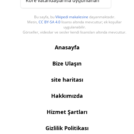
Kore vatandaşlarına uygunlanan
idari giriş kısıtlamalarıdır.
Bu sayfa, bu
Vikipedi makalesine
dayanmaktadır.
Metin,
CC BY-SA 4.0
lisansı altında mevcuttur; ek koşullar
uygulanabilir.
Görseller, videolar ve sesler kendi lisansları altında mevcuttur.
Anasayfa
Bize Ulaşın
site haritası
Hakkımızda
Hizmet Şartları
Gizlilik Politikası