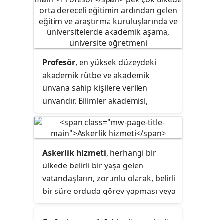
sorumluluğunu üstlenirler.
Profesör
, en yüksek düzeydeki
akademik rütbe ve akademik
ünvana sahip kişilere verilen
ünvandır. Bilimler akademisi,
üniversite, okul ve diğer
yükseköğretim kurumlarında çalışır.
Profesörler üniversite dersi ve
seminerler, bilimsel araştırmalarlar
Askerlik hizmeti
, herhangi bir
yapabilir. Bazı ülke ve kurumlarda
ülkede belirli bir yaşa gelen
"profesör" kelimesi üye profesör,
vatandaşların, zorunlu olarak, belirli
yardımcı doçent ve doktora gibi
bir süre orduda görev yapması veya
ünvanlarda da kullanılmaktadır.
anlaşmalı oldukları bir süre
boyunca meslek olarak icra etmesi.