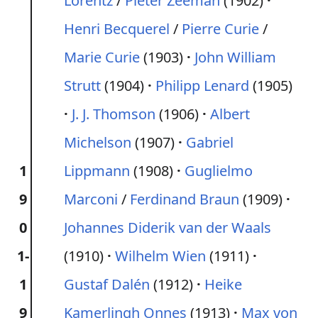
Lorentz
/
Pieter Zeeman
(1902)
Henri Becquerel
/
Pierre Curie
/
Marie Curie
(1903)
John William
Strutt
(1904)
Philipp Lenard
(1905)
J. J. Thomson
(1906)
Albert
Michelson
(1907)
Gabriel
1
Lippmann
(1908)
Guglielmo
9
Marconi
/
Ferdinand Braun
(1909)
0
Johannes Diderik van der Waals
1-
(1910)
Wilhelm Wien
(1911)
1
Gustaf Dalén
(1912)
Heike
9
Kamerlingh Onnes
(1913)
Max von