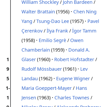
William Shockley
/
John Bardeen
/
Walter Brattain
(1956)
Chen Ning
Yang
/
Tsung-Dao Lee
(1957)
Pavel
Çerenkov
/
İlya Frank
/
İgor Tamm
(1958)
Emilio Segrè
/
Owen
Chamberlain
(1959)
Donald A.
1
Glaser
(1960)
Robert Hofstadter
/
9
Rudolf Mössbauer
(1961)
Lev
5
Landau
(1962)
Eugene Wigner
/
1-
Maria Goeppert-Mayer
/
Hans
1
Jensen
(1963)
Charles Townes
/