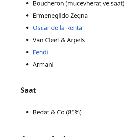
Boucheron (mucevherat ve saat)
Ermenegildo Zegna
Oscar de la Renta
Van Cleef & Arpels
Fendi
Armani
Saat
Bedat & Co (85%)