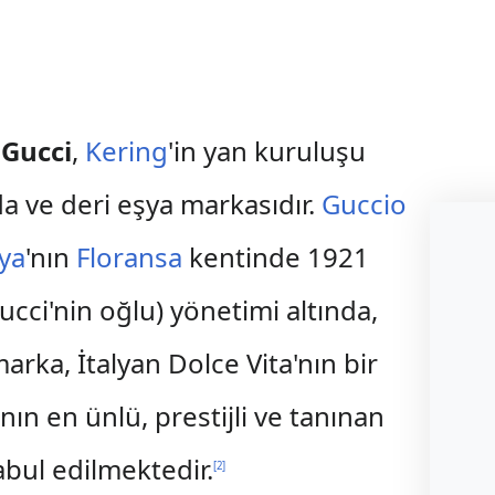
e
Gucci
,
Kering
'in yan kuruluşu
da ve deri eşya markasıdır.
Guccio
lya
'nın
Floransa
kentinde 1921
Gucci'nin oğlu) yönetimi altında,
rka, İtalyan Dolce Vita'nın bir
nın en ünlü, prestijli ve tanınan
bul edilmektedir.
[
2
]