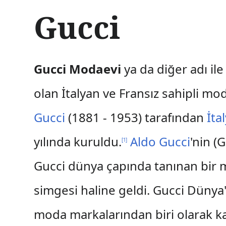
İ
Gucci
ç
e
r
i
ğ
Gucci Modaevi
ya da diğer adı il
e
a
olan İtalyan ve Fransız sahipli mo
t
l
Gucci
(1881 - 1953) tarafından
İta
a
yılında kuruldu.
Aldo Gucci
'nin (
[
1
]
Gucci dünya çapında tanınan bir ma
simgesi haline geldi. Gucci Dünya'
moda markalarından biri olarak ka