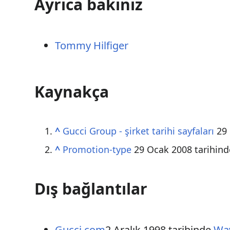
Ayrıca bakınız
Tommy Hilfiger
Kaynakça
^
Gucci Group - şirket tarihi sayfaları
29 
^
Promotion-type
29 Ocak 2008 tarihin
Dış bağlantılar
Gucci.com
2 Aralık 1998 tarihinde
Wa