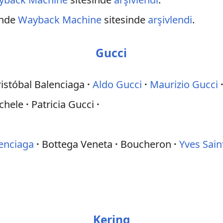
inde
Wayback Machine
sitesinde
arşivlendi
.
Gucci
ristóbal Balenciaga
Aldo Gucci
Maurizio Gucci
chele
Patricia Gucci
enciaga
Bottega Veneta
Boucheron
Yves Sain
Kering