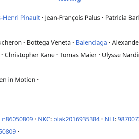
-Henri Pinault
Jean-François Palus
Patricia Bar
ucheron
Bottega Veneta
Balenciaga
Alexand
Christopher Kane
Tomas Maier
Ulysse Nardi
n in Motion
:
n86050809
NKC
:
olak2016935384
NLI
:
987007
50809