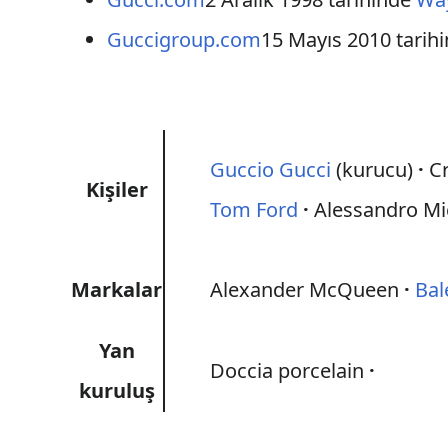
Guccigroup.com
15 Mayıs 2010 tarih
Guccio Gucci
(kurucu)
C
Kişiler
Tom Ford
Alessandro Mi
Markalar
Alexander McQueen
Bal
Yan
Doccia porcelain
kuruluş