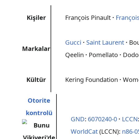
Kişiler
François Pinault
François
Gucci
Saint Laurent
Bo
Markalar
Qeelin
Pomellato
Dodo
Kültür
Kering Foundation
Wome
Otorite
kontrolü
GND
:
6070240-0
LCCN
WorldCat
(LCCN):
n86-0