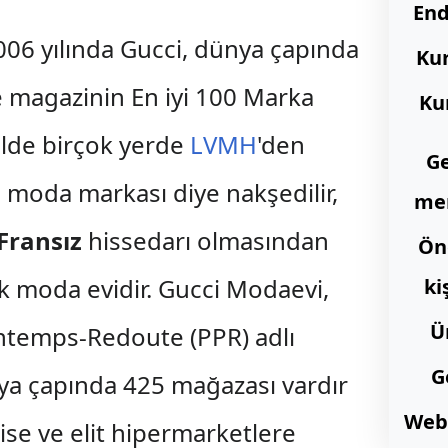
End
06 yılında Gucci, dünya çapında
Ku
ve magazinin En iyi 100 Marka
Ku
nelde birçok yerde
LVMH
'den
G
 moda markası diye nakşedilir,
me
Fransız
hissedarı olmasından
Ön
k moda evidir. Gucci Modaevi,
ki
Ü
intemps-Redoute (PPR) adlı
G
nya çapında 425 mağazası vardır
Web 
ise ve elit hipermarketlere