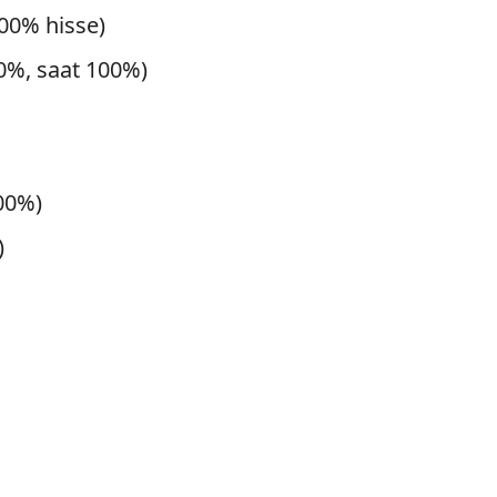
100% hisse)
0%, saat 100%)
00%)
)