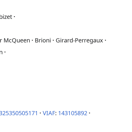
bizet
er McQueen
Brioni
Girard-Perregaux
n
325350505171
VIAF
:
143105892