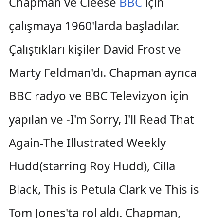
Chapman ve Cleese
BBC
için
çalışmaya 1960'larda başladılar.
Çalıştıkları kişiler David Frost ve
Marty Feldman'dı. Chapman ayrıca
BBC radyo ve BBC Televizyon için
yapılan ve -I'm Sorry, I'll Read That
Again-The Illustrated Weekly
Hudd(starring Roy Hudd), Cilla
Black, This is Petula Clark ve This is
Tom Jones'ta rol aldı. Chapman,