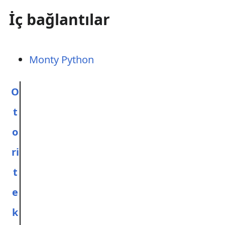
İç bağlantılar
Monty Python
O
t
o
ri
t
e
k