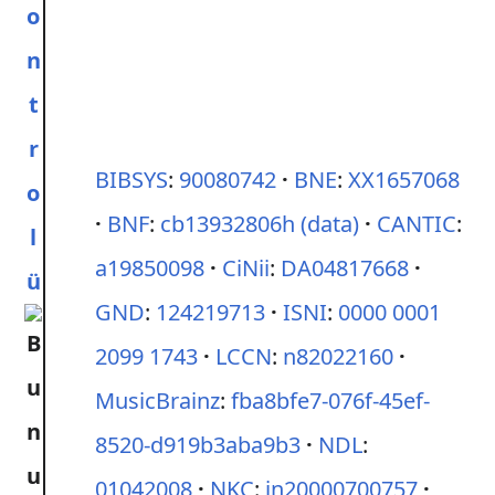
o
n
t
r
BIBSYS
:
90080742
BNE
:
XX1657068
o
BNF
:
cb13932806h
(data)
CANTIC
:
l
a19850098
CiNii
:
DA04817668
ü
GND
:
124219713
ISNI
:
0000 0001
2099 1743
LCCN
:
n82022160
MusicBrainz
:
fba8bfe7-076f-45ef-
8520-d919b3aba9b3
NDL
:
01042008
NKC
:
jn20000700757