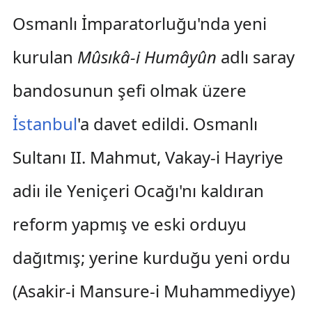
Osmanlı İmparatorluğu'nda yeni
kurulan
Mûsıkâ-i Humâyûn
adlı saray
bandosunun şefi olmak üzere
İstanbul
'a davet edildi. Osmanlı
Sultanı II. Mahmut, Vakay-i Hayriye
adiı ile Yeniçeri Ocağı'nı kaldıran
reform yapmış ve eski orduyu
dağıtmış; yerine kurduğu yeni ordu
(Asakir-i Mansure-i Muhammediyye)