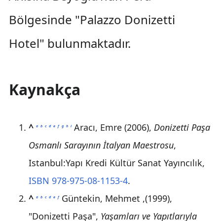
Bölgesinde "Palazzo Donizetti
Hotel" bulunmaktadır.
Kaynakça
^
Aracı, Emre (2006),
Donizetti Paşa
a
b
c
d
e
f
g
h
i
Osmanlı Sarayının İtalyan Maestrosu
,
Istanbul:Yapı Kredi Kültür Sanat Yayıncılık,
ISBN 978-975-08-1153-4
.
^
Güntekin, Mehmet ,(1999),
a
b
c
d
e
f
"Donizetti Paşa",
Yaşamları ve Yapıtlarıyla