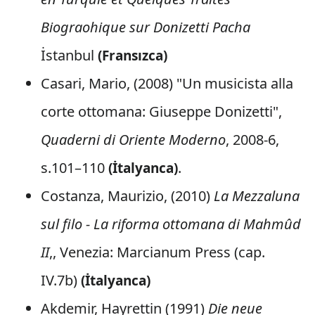
Biograohique sur Donizetti Pacha
İstanbul
(Fransızca)
Casari, Mario, (2008) "Un musicista alla
corte ottomana: Giuseppe Donizetti",
Quaderni di Oriente Moderno
, 2008-6,
s.101–110
.
(İtalyanca)
Costanza, Maurizio, (2010)
La Mezzaluna
sul filo - La riforma ottomana di Mahmûd
II
,, Venezia: Marcianum Press (cap.
IV.7b)
(İtalyanca)
Akdemir, Hayrettin (1991)
Die neue