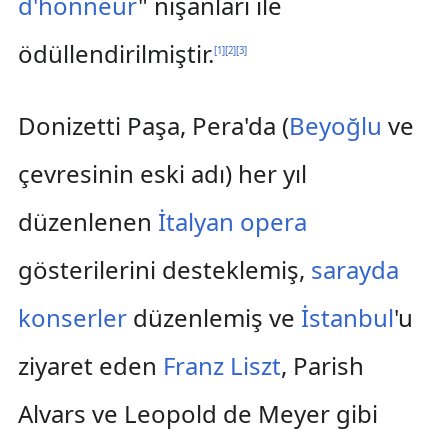
d'honneur
" nişanları ile
ödüllendirilmiştir.
[
1
]
[
2
]
[
3
]
Donizetti Paşa, Pera'da (
Beyoğlu
ve
çevresinin eski adı) her yıl
düzenlenen
İtalyan
opera
gösterilerini desteklemiş,
sarayda
konserler
düzenlemiş ve
İstanbul
'u
ziyaret eden
Franz Liszt
, Parish
Alvars ve Leopold de Meyer gibi