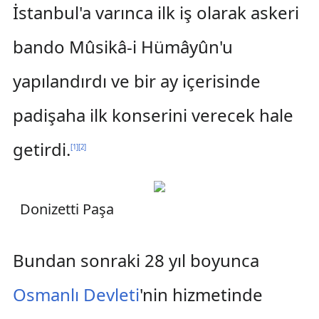
İstanbul'a varınca ilk iş olarak askeri
bando Mûsikâ-i Hümâyûn'u
yapılandırdı ve bir ay içerisinde
padişaha ilk konserini verecek hale
getirdi.
[
1
]
[
2
]
Donizetti Paşa
Bundan sonraki 28 yıl boyunca
Osmanlı Devleti
'nin hizmetinde