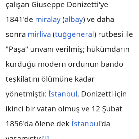
çalışan Giuseppe Donizetti'ye
1841'de
miralay
(
albay
) ve daha
sonra
mirliva
(
tuğgeneral
) rütbesi ile
"Paşa" unvanı verilmiş; hükümdarın
kurduğu modern ordunun bando
teşkilatını ölümüne kadar
yönetmiştir.
İstanbul
, Donizetti için
ikinci bir vatan olmuş ve 12 Şubat
1856'da ölene dek
İstanbul
'da
yaşamıştır.
[
1
]
[
2
]