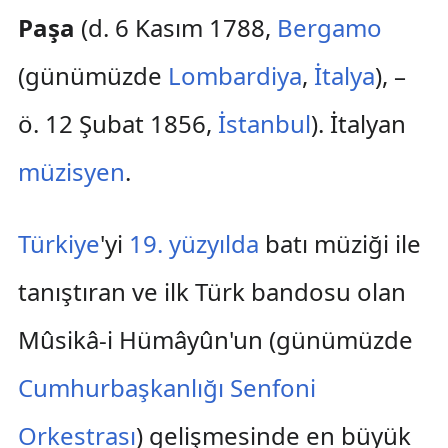
Paşa
(d. 6 Kasım 1788,
Bergamo
(günümüzde
Lombardiya
,
İtalya
), –
ö. 12 Şubat 1856,
İstanbul
). İtalyan
müzisyen
.
Türkiye
'yi
19. yüzyılda
batı müziği ile
tanıştıran ve ilk Türk bandosu olan
Mûsikâ-i Hümâyûn'un (günümüzde
Cumhurbaşkanlığı Senfoni
Orkestrası
) gelişmesinde en büyük