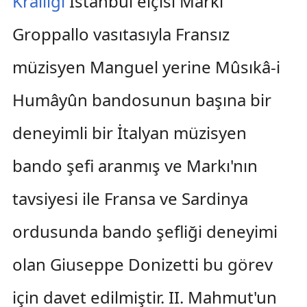
Krallığı
İstanbul elçisi Markı
Groppallo vasıtasıyla Fransız
müzisyen Manguel yerine Mûsıkâ-i
Humâyûn bandosunun başına bir
deneyimli bir İtalyan müzisyen
bando şefi aranmış ve Markı'nın
tavsiyesi ile Fransa ve Sardinya
ordusunda bando şefliği deneyimi
olan Giuseppe Donizetti bu görev
için davet edilmiştir. II. Mahmut'un