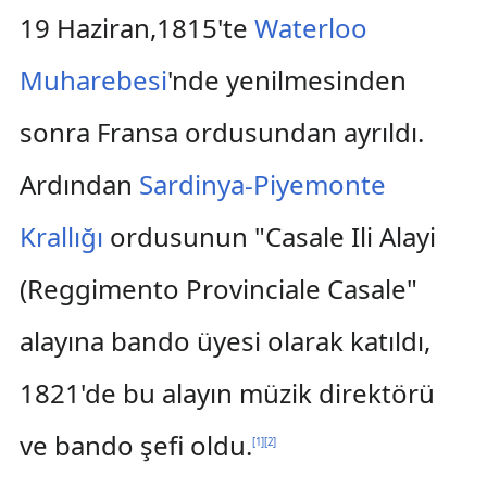
19 Haziran,1815'te
Waterloo
Muharebesi
'nde yenilmesinden
sonra Fransa ordusundan ayrıldı.
Ardından
Sardinya-Piyemonte
Krallığı
ordusunun "Casale Ili Alayi
(Reggimento Provinciale Casale"
alayına bando üyesi olarak katıldı,
1821'de bu alayın müzik direktörü
ve bando şefi oldu.
[
1
]
[
2
]