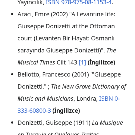
Yayıncılık,
ISBN 978-975-08-1153-4
.
Aracı, Emre (2002) "A Levantine life:
Giuseppe Donizetti at the Ottoman
court (Levanten Bir Hayat: Osmanlı
sarayında Giuseppe Donizetti)",
The
Musical Times
Cilt 143
[1]
(İngilizce)
Bellotto, Francesco (2001) '"Giuseppe
Donizetti." ;
The New Grove Dictionary of
Music and Musicians
, Londra,
ISBN 0-
333-60800-3
(İngilizce)
Donizetti, Guiseppe (1911)
La Musique
en Turquie et Quelques Traites