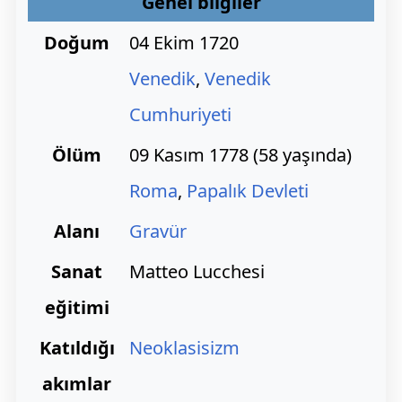
Genel bilgiler
Doğum
04 Ekim 1720
Venedik
,
Venedik
Cumhuriyeti
Ölüm
09 Kasım 1778 (58 yaşında)
Roma
,
Papalık Devleti
Alanı
Gravür
Sanat
Matteo Lucchesi
eğitimi
Katıldığı
Neoklasisizm
akımlar