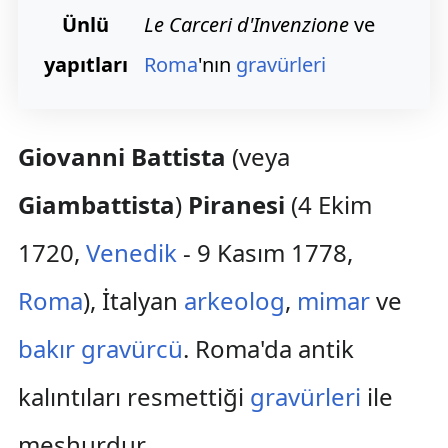
Ünlü
Le Carceri d'Invenzione
ve
yapıtları
Roma
'nın
gravürleri
Giovanni Battista
(veya
Giambattista
)
Piranesi
(4 Ekim
1720,
Venedik
- 9 Kasım 1778,
Roma
), İtalyan
arkeolog
,
mimar
ve
bakır gravürcü
. Roma'da antik
kalıntıları resmettiği
gravürleri
ile
meşhurdur.