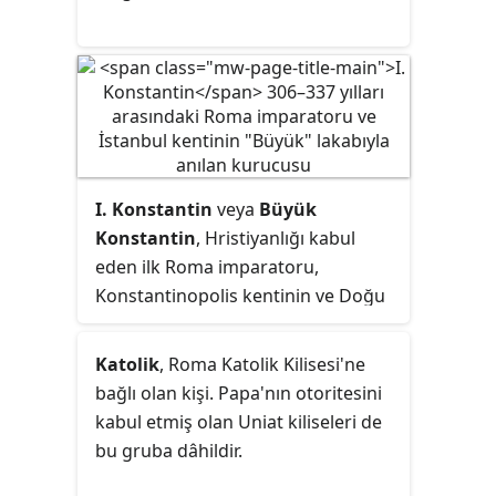
yönetildikleri herhangi bir zamanda
Roma İmparatorluğu'nun batı
eyaletlerinden oluşuyordu. Batı
Roma İmparatorluğu ve Doğu
Roma İmparatorluğu terimleri
modern zamanlarda fiilen bağımsız
olan siyasi varlıkları tanımlamak için
I. Konstantin
veya
Büyük
icat edildi; Çağdaş Romalılar
Konstantin
, Hristiyanlığı kabul
İmparatorluğun iki ayrı
eden ilk Roma imparatoru,
imparatorluğa bölündüğünü
Konstantinopolis kentinin ve Doğu
düşünmediler, ancak onu iki ayrı
Roma İmparatorluğu'nun
imparatorluk mahkemesi
"Megas/Büyük" lakabıyla anılan
tarafından yönetilen tek bir
Katolik
, Roma Katolik Kilisesi'ne
kurucusu.
yönetim olarak idari bir çare olarak
bağlı olan kişi. Papa'nın otoritesini
gördüler.
kabul etmiş olan Uniat kiliseleri de
bu gruba dâhildir.