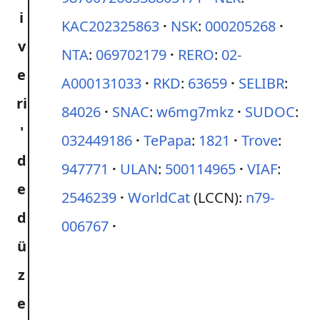
KAC202325863
NSK
:
000205268
NTA
:
069702179
RERO
:
02-
A000131033
RKD
:
63659
SELIBR
:
84026
SNAC
:
w6mg7mkz
SUDOC
:
032449186
TePapa
:
1821
Trove
:
947771
ULAN
:
500114965
VIAF
:
2546239
WorldCat
(LCCN):
n79-
006767