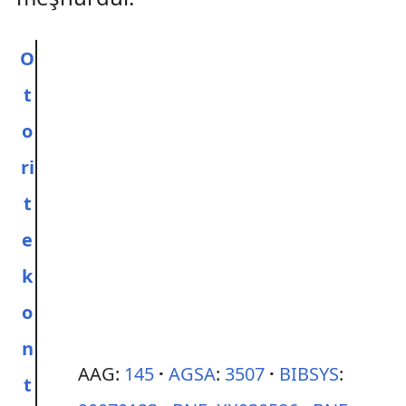
O
t
o
ri
t
e
k
o
n
AAG:
145
AGSA
:
3507
BIBSYS
:
t