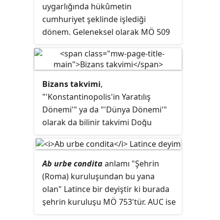
uygarlığında hükûmetin
zaman taşımayan birçok Bizans
cumhuriyet şeklinde işlediği
hükümdarlarının isimlerini
dönem. Geleneksel olarak MÖ 509
kapsamamaktadır.
yılında krallığın devrilmesiyle
başlayan dönemdir. Bu dönemde ilk
iki yüzyıl boyunca, Cumhuriyet
toprakları İç İtalya'dan bütün
Bizans takvimi
,
Akdeniz dünyasına kadar genişledi.
"'Konstantinopolis'in Yaratılış
Sonraki yüzyılda Roma; Kuzey
Dönemi'" ya da "'Dünya Dönemi'"
Afrika, İber Yarımadası, Yunanistan
olarak da bilinir takvimi Doğu
ve şu anki Güney Fransa'da
Ortodoks Kilisesi tarafından
egemenlik kurarak daha da
691'dan 1728'e kadar Rum
büyüdü. Roma Cumhuriyeti, son iki
Ortodoks Patrikhanesi olarak
Ab urbe condita
anlamı "Şehrin
yüzyılı sırasında, hem Fransa'nın
kullanıldı. Ayrıca bu takvim 988 ile
(Roma) kuruluşundan bu yana
kalanına hem de Makedonya ile
1453 yılları arasında Doğu Roma
olan" Latince bir deyiştir ki burada
Anadolu'nun büyük kısmına
İmparatorluğu'nun ve aynı
şehrin kuruluşu MÖ 753'tür. AUC ise
egemen oldu.
zamanda 988 ile 1700 yılları
bazı Roma tarihçileri tarafından