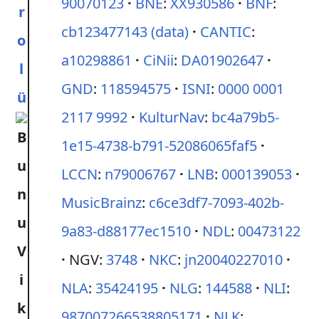
90070123
BNE
:
XX930586
BNF
:
r
cb123477143
(data)
CANTIC
:
o
a10298861
CiNii
:
DA01902647
l
GND
:
118594575
ISNI
:
0000 0001
ü
2117 9992
KulturNav
:
bc4a79b5-
1e15-4738-b791-52086065faf5
LCCN
:
n79006767
LNB
:
000139053
MusicBrainz
:
c6ce3df7-7093-402b-
9a83-d88177ec1510
NDL
:
00473122
NGV:
3748
NKC
:
jn20040227010
NLA
:
35424195
NLG
:
144588
NLI
:
987007266538805171
NLK
: