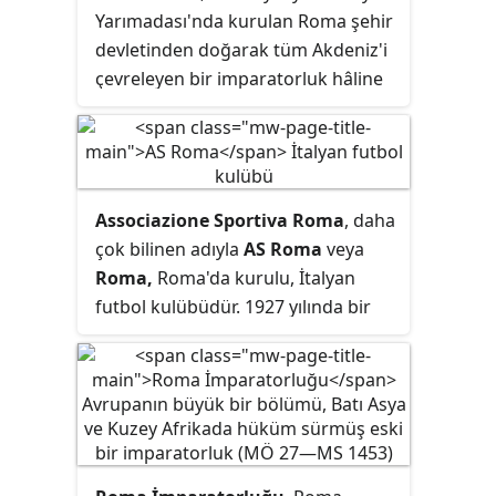
Yarımadası'nda kurulan Roma şehir
almıştır.
devletinden doğarak tüm Akdeniz'i
çevreleyen bir imparatorluk hâline
gelen medeniyetin adıdır. Yaklaşık
2.200 yıl boyunca varlığını
sürdürmüş olan Roma uygarlığı bir
monarşiden oligarşi ve
Associazione Sportiva Roma
, daha
cumhuriyetin bileşimi bir
çok bilinen adıyla
AS Roma
veya
demokrasiye ve daha sonra da
Roma,
Roma'da kurulu, İtalyan
otokratik bir imparatorluğa
futbol kulübüdür. 1927 yılında bir
dönüşmüştür.
birleşme ile oluşturulan Roma
1950'lerin başında bir sezon hariç
(1951-1952) İtalyan birinci futbol
liginde her zaman yer almıştır.