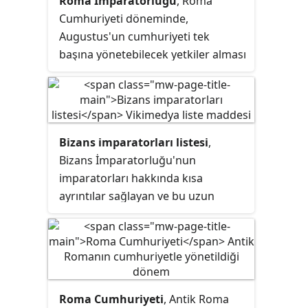
Roma İmparatorluğu
, Roma
Cumhuriyeti döneminde,
Augustus'un cumhuriyeti tek
başına yönetebilecek yetkiler alması
ve cumhuriyet döneminde kimseye
verilmemiş haklara sahip olmasıyla
oluşan Antik Roma devletidir.
Augustus, MÖ 2 yılına kadar
Bizans imparatorları listesi
,
cumhuriyeti kendinden sonra da
Bizans İmparatorluğu'nun
tek bir kişinin yönetebilmesini
imparatorları hakkında kısa
sağlayacak anayasal reformlar
ayrıntılar sağlayan ve bu uzun
gerçekleştirdi ve Roma
süren imparatorluğun başına
İmparatorluğu tam anlamıyla
geçmiş olan kişileri hepsini bir
oluşmuş oldu.
arada gösteren bir bilgi kaynağıdır.
Bu genel olarak, tek başına
imparatorluk yapmayan ya da
Roma Cumhuriyeti
, Antik Roma
kıdemli imparator unvanını hiçbir