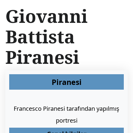
İ
Giovanni
ç
e
r
Battista
i
ğ
e
Piranesi
a
t
l
a
Piranesi
Francesco Piranesi tarafından yapılmış
portresi