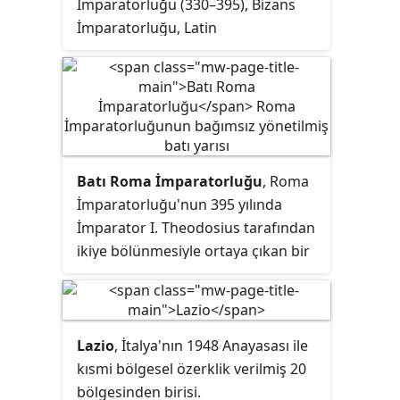
İmparatorluğu (330–395), Bizans
İmparatorluğu, Latin
İmparatorluğu (1204–1261) ve
Osmanlı İmparatorluğu'na (1453–
1922) başkentlik yapmış tarihî bir
şehir. Günümüzde şehir, Atatürk'ün
inkılaplarından biri olarak 1928'de
Latin harflerine geçilmesi sonrası,
Batı Roma İmparatorluğu
, Roma
kentin Türkçe adının Latin
İmparatorluğu'nun 395 yılında
harfleriyle yazılmış hali olan
İstanbul
İmparator I. Theodosius tarafından
olarak adlandırılmaktadır.
ikiye bölünmesiyle ortaya çıkan bir
devlettir. Diğer yarısı ise Doğu
Roma İmparatorluğu olan devlet,
MS 3. ile 5. yüzyıllar arasında var
olmuştur. Batı Roma İmparatorluğu,
Lazio
, İtalya'nın 1948 Anayasası ile
ayrı bir bağımsız İmparatorluk
kısmi bölgesel özerklik verilmiş 20
mahkemesi tarafından
bölgesinden birisi.