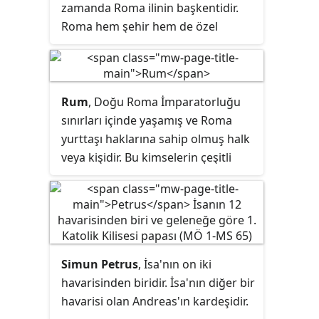
zamanda Roma ilinin başkentidir.
Roma hem şehir hem de özel
komün
statüsü taşır. Tiber ve Aniene
nehirleri arasında ve Akdeniz'e
yakındır. Yaklaşık 2,7 milyon nüfuslu
şehirde, Katoliklerin ruhani lideri
Rum
, Doğu Roma İmparatorluğu
Papa'nın yaşadığı bağımsız devlet
sınırları içinde yaşamış ve Roma
Vatikan da yer almaktadır. Bu
yurttaşı haklarına sahip olmuş halk
sebeple Roma'ya bazı kaynaklar
veya kişidir. Bu kimselerin çeşitli
tarafından iki devletin başkenti de
etnisiteye sahip bireylerden oluşan
denilmektedir.
bir topluluk olmalarına karşın
ilerleyen zamanda bu kimselerin
konuştukları Latinceyi bırakarak
Yunancayı benimsemeleri ve
Simun Petrus
, İsa'nın on iki
çoğunluğun Müslümanlardan
havarisinden biridir. İsa'nın diğer bir
oluştuğu yerlerde yaşamaları
havarisi olan Andreas'ın kardeşidir.
nedeniyle daha sonradan bu