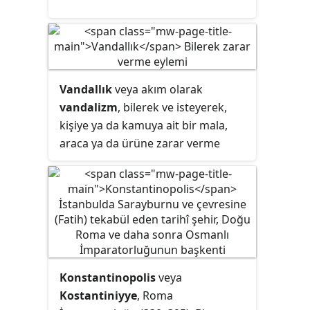
kelime, Yunanistan dışında
Müslüman ülkelerde oturan Yunan
asıllı kimseleri ifade etmek için
kullanılmıştır.
Vandallık
veya akım olarak
vandalizm
, bilerek ve isteyerek,
kişiye ya da kamuya ait bir mala,
araca ya da ürüne zarar verme
eylemidir.
Konstantinopolis
veya
Kostantiniyye
, Roma