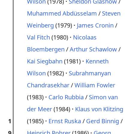
Wilson
(1978)
Sheldon Glashow
/
Muhammed Abdüsselam
/
Steven
Weinberg
(1979)
James Cronin
/
Val Fitch
(1980)
Nicolaas
Bloembergen
/
Arthur Schawlow
/
Kai Siegbahn
(1981)
Kenneth
Wilson
(1982)
Subrahmanyan
Chandrasekhar
/
William Fowler
(1983)
Carlo Rubbia
/
Simon van
der Meer
(1984)
Klaus von Klitzing
1
(1985)
Ernst Ruska
/
Gerd Binnig
/
9
Heinrich Rohrer
(1986)
Georg