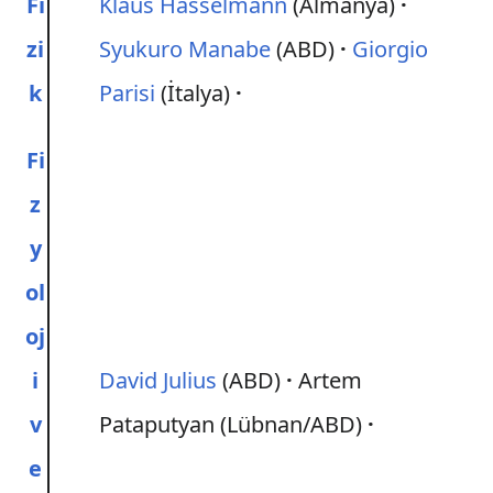
Fi
Klaus Hasselmann
(Almanya)
zi
Syukuro Manabe
(ABD)
Giorgio
k
Parisi
(İtalya)
Fi
z
y
ol
oj
i
David Julius
(ABD)
Artem
v
Pataputyan (Lübnan/ABD)
e