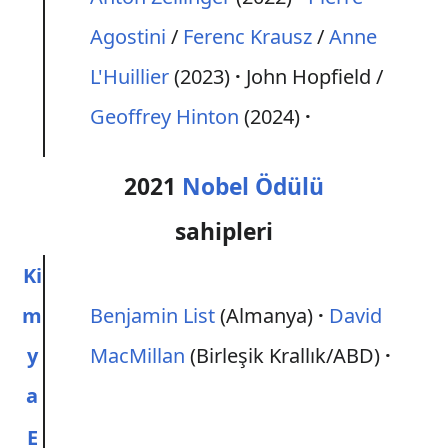
Agostini
/
Ferenc Krausz
/
Anne
L'Huillier
(2023)
John Hopfield /
Geoffrey Hinton
(2024)
2021
Nobel Ödülü
sahipleri
Ki
m
Benjamin List
(Almanya)
David
y
MacMillan
(Birleşik Krallık/ABD)
a
E