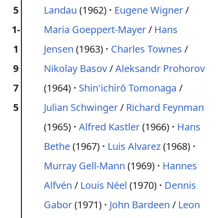
5
Landau
(1962)
Eugene Wigner
/
1-
Maria Goeppert-Mayer
/
Hans
1
Jensen
(1963)
Charles Townes
/
9
Nikolay Basov
/
Aleksandr Prohorov
7
(1964)
Shin'ichirō Tomonaga
/
5
Julian Schwinger
/
Richard Feynman
(1965)
Alfred Kastler
(1966)
Hans
Bethe
(1967)
Luis Alvarez
(1968)
Murray Gell-Mann
(1969)
Hannes
Alfvén
/
Louis Néel
(1970)
Dennis
Gabor
(1971)
John Bardeen
/
Leon