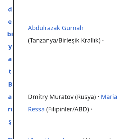
d
e
Abdulrazak Gurnah
bi
(Tanzanya/Birleşik Krallık)
y
a
t
B
a
Dmitry Muratov (Rusya)
Maria
rı
Ressa
(Filipinler/ABD)
ş