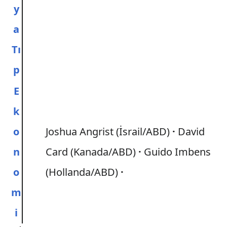
y
a
Tı
p
E
k
o
Joshua Angrist (İsrail/ABD)
David
n
Card (Kanada/ABD)
Guido Imbens
o
(Hollanda/ABD)
m
i