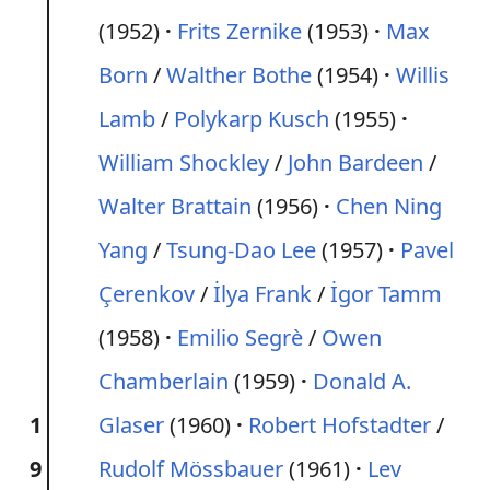
(1952)
Frits Zernike
(1953)
Max
Born
/
Walther Bothe
(1954)
Willis
Lamb
/
Polykarp Kusch
(1955)
William Shockley
/
John Bardeen
/
Walter Brattain
(1956)
Chen Ning
Yang
/
Tsung-Dao Lee
(1957)
Pavel
Çerenkov
/
İlya Frank
/
İgor Tamm
(1958)
Emilio Segrè
/
Owen
Chamberlain
(1959)
Donald A.
1
Glaser
(1960)
Robert Hofstadter
/
9
Rudolf Mössbauer
(1961)
Lev