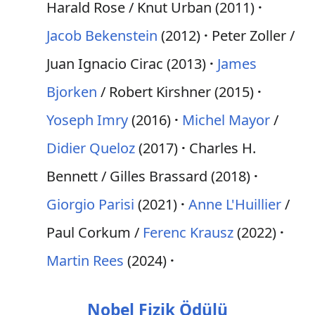
Harald Rose / Knut Urban (2011)
Jacob Bekenstein
(2012)
Peter Zoller /
Juan Ignacio Cirac (2013)
James
Bjorken
/ Robert Kirshner (2015)
Yoseph Imry
(2016)
Michel Mayor
/
Didier Queloz
(2017)
Charles H.
Bennett / Gilles Brassard (2018)
Giorgio Parisi
(2021)
Anne L'Huillier
/
Paul Corkum /
Ferenc Krausz
(2022)
Martin Rees
(2024)
Nobel Fizik Ödülü