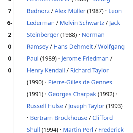
7
Bednorz
/
Alex Müller
(1987)
Leon
6-
Lederman
/
Melvin Schwartz
/
Jack
2
Steinberger
(1988)
Norman
0
Ramsey
/
Hans Dehmelt
/
Wolfgang
0
Paul
(1989)
Jerome Friedman
/
0
Henry Kendall
/
Richard Taylor
(1990)
Pierre-Gilles de Gennes
(1991)
Georges Charpak
(1992)
Russell Hulse
/
Joseph Taylor
(1993)
Bertram Brockhouse
/
Clifford
Shull
(1994)
Martin Perl
/
Frederick