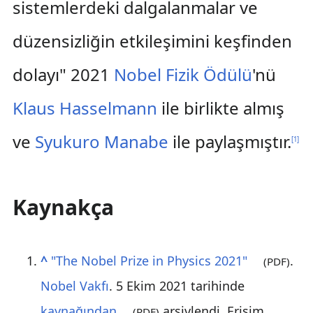
sistemlerdeki dalgalanmalar ve
düzensizliğin etkileşimini keşfinden
dolayı" 2021
Nobel Fizik Ödülü
'nü
Klaus Hasselmann
ile birlikte almış
ve
Syukuro Manabe
ile paylaşmıştır.
[
1
]
Kaynakça
^
"The Nobel Prize in Physics 2021"
.
(PDF)
Nobel Vakfı
. 5 Ekim 2021 tarihinde
kaynağından
arşivlendi
. Erişim
(PDF)