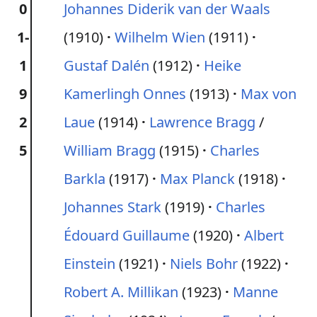
0
Johannes Diderik van der Waals
1-
(1910)
Wilhelm Wien
(1911)
1
Gustaf Dalén
(1912)
Heike
9
Kamerlingh Onnes
(1913)
Max von
2
Laue
(1914)
Lawrence Bragg
/
5
William Bragg
(1915)
Charles
Barkla
(1917)
Max Planck
(1918)
Johannes Stark
(1919)
Charles
Édouard Guillaume
(1920)
Albert
Einstein
(1921)
Niels Bohr
(1922)
Robert A. Millikan
(1923)
Manne