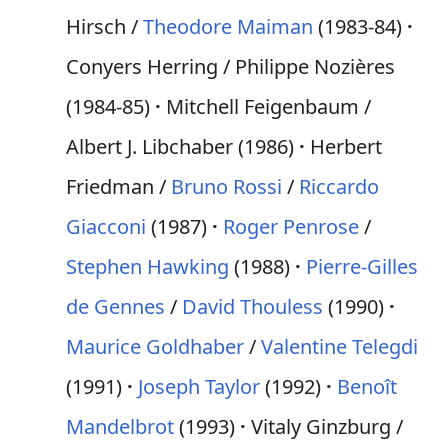
Hirsch /
Theodore Maiman
(1983-84)
Conyers Herring / Philippe Nozières
(1984-85)
Mitchell Feigenbaum /
Albert J. Libchaber (1986)
Herbert
Friedman /
Bruno Rossi
/
Riccardo
Giacconi
(1987)
Roger Penrose
/
Stephen Hawking
(1988)
Pierre-Gilles
de Gennes
/
David Thouless
(1990)
Maurice Goldhaber
/
Valentine Telegdi
(1991)
Joseph Taylor
(1992)
Benoît
Mandelbrot
(1993)
Vitaly Ginzburg /