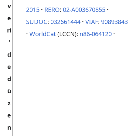
2015
RERO
:
02-A003670855
SUDOC
:
032661444
VIAF
:
90893843
WorldCat
(LCCN):
n86-064120