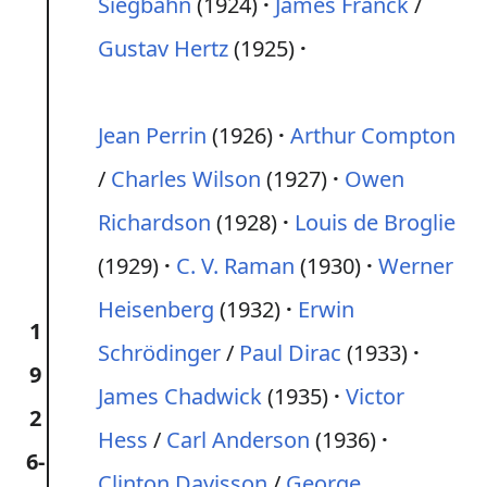
Siegbahn
(1924)
James Franck
/
Gustav Hertz
(1925)
Jean Perrin
(1926)
Arthur Compton
/
Charles Wilson
(1927)
Owen
Richardson
(1928)
Louis de Broglie
(1929)
C. V. Raman
(1930)
Werner
Heisenberg
(1932)
Erwin
1
Schrödinger
/
Paul Dirac
(1933)
9
James Chadwick
(1935)
Victor
2
Hess
/
Carl Anderson
(1936)
6-
Clinton Davisson
/
George