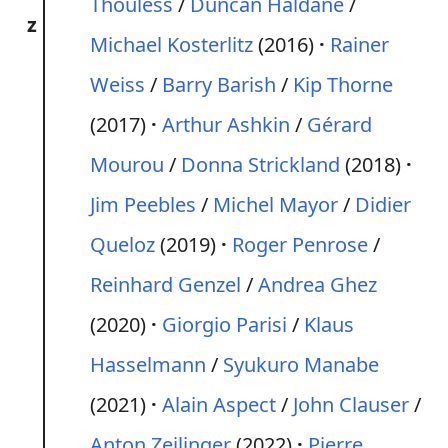
Thouless
/
Duncan Haldane
/
z
Michael Kosterlitz
(2016)
Rainer
Weiss
/
Barry Barish
/
Kip Thorne
(2017)
Arthur Ashkin
/
Gérard
Mourou
/
Donna Strickland
(2018)
Jim Peebles
/
Michel Mayor
/
Didier
Queloz
(2019)
Roger Penrose
/
Reinhard Genzel
/
Andrea Ghez
(2020)
Giorgio Parisi
/
Klaus
Hasselmann
/
Syukuro Manabe
(2021)
Alain Aspect
/
John Clauser
/
Anton Zeilinger
(2022)
Pierre