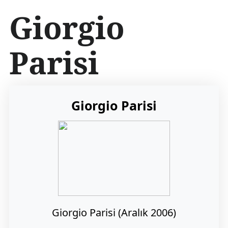
İ
Giorgio
ç
e
r
Parisi
i
ğ
e
a
t
Giorgio Parisi
l
a
Giorgio Parisi (Aralık 2006)