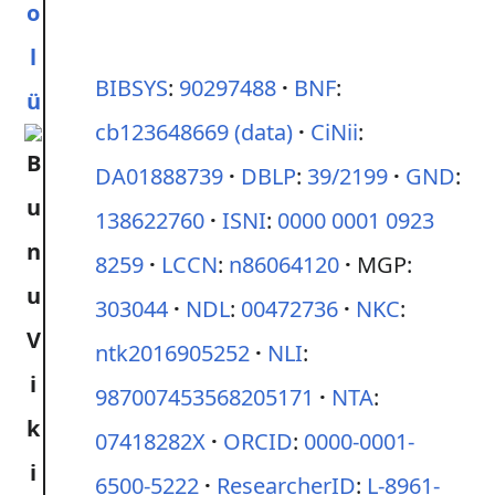
o
l
BIBSYS
:
90297488
BNF
:
ü
cb123648669
(data)
CiNii
:
DA01888739
DBLP
:
39/2199
GND
:
138622760
ISNI
:
0000 0001 0923
8259
LCCN
:
n86064120
MGP:
303044
NDL
:
00472736
NKC
:
ntk2016905252
NLI
:
987007453568205171
NTA
:
07418282X
ORCID
:
0000-0001-
6500-5222
ResearcherID
:
L-8961-