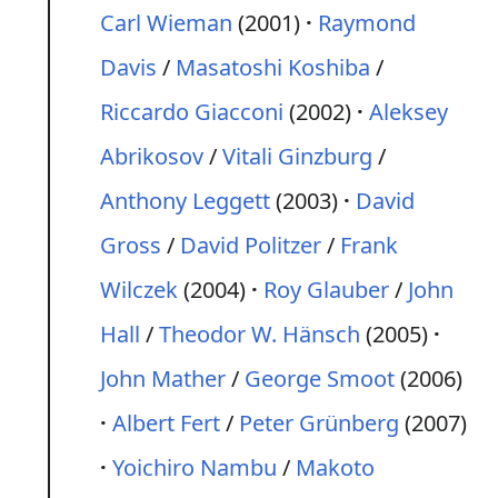
Carl Wieman
(2001)
Raymond
Davis
/
Masatoshi Koshiba
/
Riccardo Giacconi
(2002)
Aleksey
Abrikosov
/
Vitali Ginzburg
/
Anthony Leggett
(2003)
David
Gross
/
David Politzer
/
Frank
Wilczek
(2004)
Roy Glauber
/
John
Hall
/
Theodor W. Hänsch
(2005)
John Mather
/
George Smoot
(2006)
Albert Fert
/
Peter Grünberg
(2007)
Yoichiro Nambu
/
Makoto