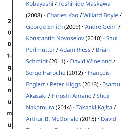
Kobayashi
/
Toshihide Maskawa
(2008)
Charles Kao
/
Willard Boyle
/
2
George Smith
(2009)
Andre Geim
/
0
Konstantin Novoselov
(2010)
Saul
0
Perlmutter
/
Adam Riess
/
Brian
1-
Schmidt
(2011)
David Wineland
/
g
Serge Haroche
(2012)
François
ü
Englert
/
Peter Higgs
(2013)
Isamu
n
Akasaki
/
Hiroshi Amano
/
Shuji
ü
Nakamura
(2014)
Takaaki Kajita
/
m
Arthur B. McDonald
(2015)
David
ü