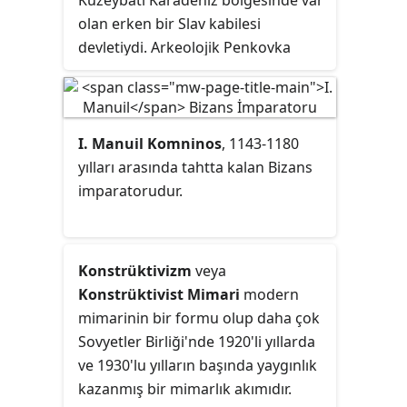
Kuzeybatı Karadeniz bölgesinde var
yorucu savaşlar iki rakip arasında
olan erken bir Slav kabilesi
en son olarak Bizans İmparatorluğu
devletiydi. Arkeolojik Penkovka
ve Sasani İmparatorluğu arasında
kültürüyle sıklıkla bağlantılıdırlar.
MS 627'de yapılan savaş ile sona
erdi ve bunu 632'den itibaren her iki
imparatorluğun topraklarının
I. Manuil Komninos
, 1143-1180
büyük bölümünü ele geçiren
yılları arasında tahtta kalan Bizans
Müslüman Arapların akınları izledi.
imparatorudur.
Konstrüktivizm
veya
Konstrüktivist Mimari
modern
mimarinin bir formu olup daha çok
Sovyetler Birliği'nde 1920'li yıllarda
ve 1930'lu yılların başında yaygınlık
kazanmış bir mimarlık akımıdır.