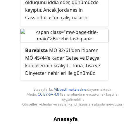
olduğunu iddia eder, günümüzde
tahmin edilmektedir.
kayıptır. Ancak Jordanes'in
Cassiodorus'un çalışmalarını
gerçekte ne ölçüde kullandığı
bilinmiyor. Gerçek tarihe veya
köken mitolojisine ne kadar yakın
olduğu tartışmalı olsa da, Gotların
Burebista
MÖ 82/61'den itibaren
kökeni ve tarihine tam bir hikâye
MÖ 45/44'e kadar Getae ve Daçya
veren tek eşzamanlı kaynak olarak
kabilelerinin kralıydı. Tuna, Tisa ve
önemlidir.
Dinyester nehirleri ile günümüz
Romanya ve Moldova arasındaki
bölgeyi kapsayan Daçya krallığının
Bu sayfa, bu
Vikipedi makalesine
dayanmaktadır.
Metin,
CC BY-SA 4.0
lisansı altında mevcuttur; ek koşullar
kabilelerini başarıyla birleştiren ilk
uygulanabilir.
kraldı. Milattan önce 7. ve 6.
Görseller, videolar ve sesler kendi lisansları altında mevcuttur.
yüzyıllarda Getae ve Daçyalılar da
dahil olmak üzere Trakya halklarını
Anasayfa
yönetii. MÖ. 4.'den itibaren 2.