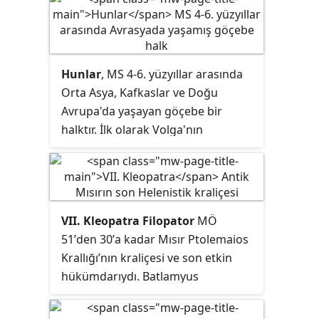
Hunlar
, MS 4-6. yüzyıllar arasında
Orta Asya, Kafkaslar ve Doğu
Avrupa'da yaşayan göçebe bir
halktır. İlk olarak Volga'nın
doğusunda, o zamanlar İskitya'nın
bir parçası olan bir bölgede
yaşadıkları tahmin edilmektedir. MS
370 yılına gelindiğinde Hunlar Volga
VII. Kleopatra Filopator
MÖ
bölgesine varmış ve 430 yılına
51ʼden 30ʼa kadar Mısır Ptolemaios
gelindiğinde ise Avrupa'da kısa
Krallığıʼnın kraliçesi ve son etkin
ömürlü de olsa geniş bir hakimiyet
hükümdarıydı. Batlamyus
kurmuşlardır. Gotları ve Roma
hanedanının mensubu olan
sınırları dışında yaşayan diğer
Kleopatra, Makedonyalı Yunan
birçok Cermen halkını fethetmiş ve