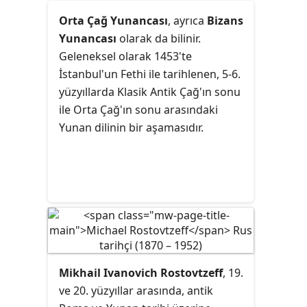
Roma koleksiyonudur. Diocletianus
Orta Çağ Yunancası
, ayrıca
Bizans
ve I. Konstantin hükümdarlığı
Yunancası
olarak da bilinir.
döneminde yazılan ve Roma'daki bu
Geleneksel olarak 1453'te
imparatorlara veya diğer önemli
İstanbul'un Fethi ile tarihlenen, 5-6.
şahsiyetlere hitap eden altı farklı
yüzyıllarda Klasik Antik Çağ'ın sonu
yazarın eserlerinin bir derlemesi
ile Orta Çağ'ın sonu arasındaki
olan Sözde Suetonius'un benzer
Yunan dilinin bir aşamasıdır.
çalışması
De Vita Caesarum
üzerinde
modellenmiştir. Koleksiyon, mevcut
haliyle, çoğu tek bir imparatorun
yaşamını içeren otuz biyografiyi
içerirken, bazıları sadece bu
imparatorların benzer veya çağdaş
olduğu için birlikte gruplandırılmış
iki veya daha fazla grup içerir.
Mikhail Ivanovich Rostovtzeff
, 19.
ve 20. yüzyıllar arasında, antik