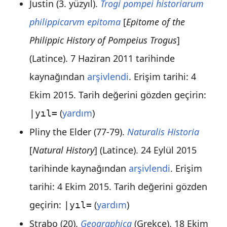
Justin (3. yüzyıl).
Trogi pompei historiarum
philippicarvm epitoma
[
Epitome of the
Philippic History of Pompeius Trogus
]
(Latince). 7 Haziran 2011 tarihinde
kaynağından
arşivlendi
. Erişim tarihi:
4
Ekim
2015
.
Tarih değerini gözden geçirin:
(
yardım
)
|yıl=
Pliny the Elder (77-79).
Naturalis Historia
[
Natural History
] (Latince). 24 Eylül 2015
tarihinde kaynağından
arşivlendi
. Erişim
tarihi:
4 Ekim
2015
.
Tarih değerini gözden
geçirin:
(
yardım
)
|yıl=
Strabo (20).
Geographica
(Grekçe). 18 Ekim