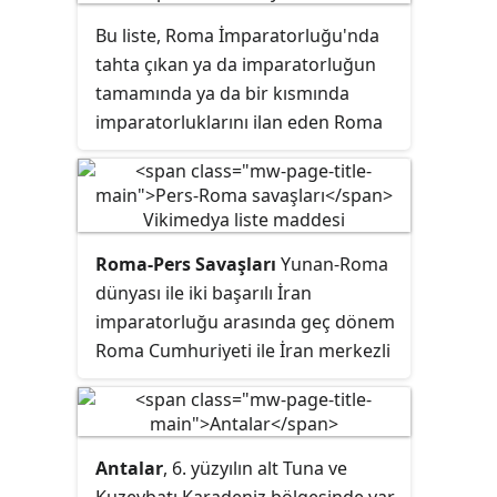
de Roma toplumlarının geliştiği ve
başlarına kadar kaydedilmiştir.
Bu liste, Roma İmparatorluğu'nda
Avrupa, Kuzey Afrika ve Batı
tahta çıkan ya da imparatorluğun
Asya'nın büyük bölümünü etkileyen
tamamında ya da bir kısmında
bir dönemdir.
imparatorluklarını ilan eden Roma
imparatorlarının listesidir ve Batı
Roma İmparatorluğu'nun sona
erdiği 476 yılına ya da son Latince
konuşan imparator olan I.
Roma-Pers Savaşları
Yunan-Roma
Justinianus'un öldüğü 565 yılına
dünyası ile iki başarılı İran
kadar olan süreyi kapsar.
imparatorluğu arasında geç dönem
Roma Cumhuriyeti ile İran merkezli
Part İmparatorluğu arasında MÖ
92'de başlayıp Roma İmparatorluğu
ve yine İran merkezli Sasani
İmparatorluğu üzerinden
Antalar
, 6. yüzyılın alt Tuna ve
sürdürülen bir dizi savaştır. Uzun ve