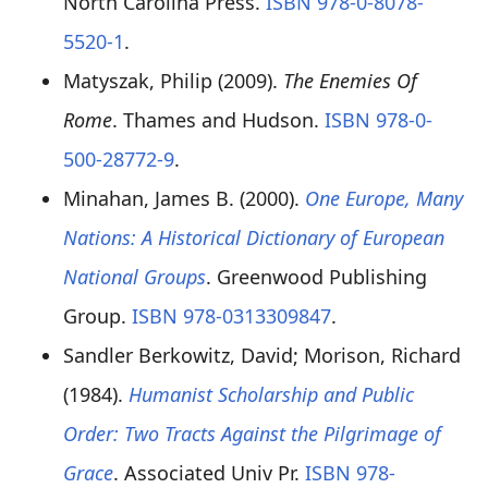
North Carolina Press.
ISBN
978-0-8078-
5520-1
.
Matyszak, Philip (2009).
The Enemies Of
Rome
. Thames and Hudson.
ISBN
978-0-
500-28772-9
.
Minahan, James B. (2000).
One Europe, Many
Nations: A Historical Dictionary of European
National Groups
. Greenwood Publishing
Group.
ISBN
978-0313309847
.
Sandler Berkowitz, David; Morison, Richard
(1984).
Humanist Scholarship and Public
Order: Two Tracts Against the Pilgrimage of
Grace
. Associated Univ Pr.
ISBN
978-