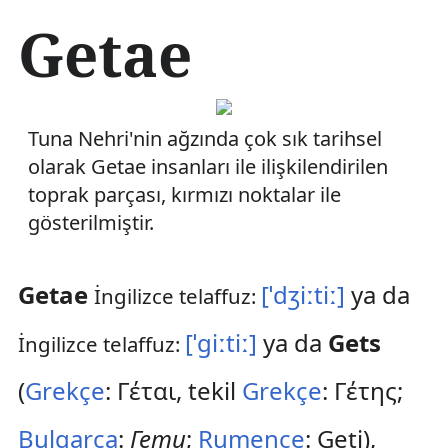
İ
Getae
ç
e
r
i
ğ
Tuna Nehri'nin ağzında çok sık tarihsel
e
a
olarak Getae insanları ile ilişkilendirilen
t
toprak parçası, kırmızı noktalar ile
l
gösterilmiştir.
a
Getae
[ˈdʒiːtiː]
ya da
İngilizce telaffuz:
[ˈgiːtiː]
ya da
Gets
İngilizce telaffuz:
(
Grekçe
:
Γέται
, tekil
Grekçe
:
Γέτης
;
Bulgarca
:
Гети
;
Rumence
:
Geţi
),