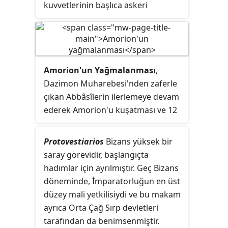
kuvvetlerinin başlıca askeri
organıydı.
Amorion'un Yağmalanması
,
Dazimon Muharebesi'nden zaferle
çıkan Abbâsîlerin ilerlemeye devam
ederek Amorion'u kuşatması ve 12
Ağustos 838 tarihinde şehri ele
geçirerek yağmalaması olayı.
Protovestiarios
Bizans yüksek bir
saray görevidir, başlangıçta
hadımlar için ayrılmıştır. Geç Bizans
döneminde, İmparatorluğun en üst
düzey mali yetkilisiydi ve bu makam
ayrıca Orta Çağ Sırp devletleri
tarafından da benimsenmiştir.