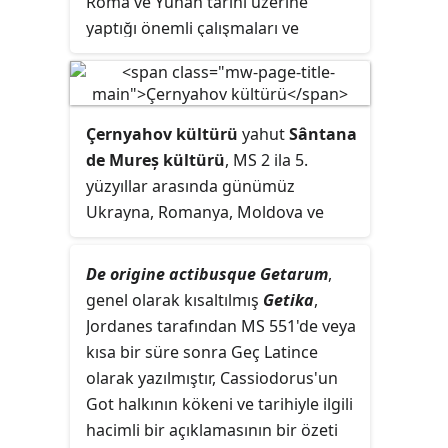
Roma ve Yunan tarihi üzerine
yaptığı önemli çalışmaları ve
eserleri ile tanınmış Rus-Amerikalı
tarih bilimciydi. Rus Bilimler
Akademisinin bir üyesiydi.
Çernyahov kültürü
yahut
Sântana
de Mureș kültürü
, MS 2 ila 5.
yüzyıllar arasında günümüz
Ukrayna, Romanya, Moldova ve
Belarus'un bir kısmı olmak üzere,
Karadeniz'in batı ve kuzeyinde
De origine actibusque Getarum
,
bulunan bu Doğu Avrupa
genel olarak kısaltılmış
Getika
,
ülkelerinin topraklarına tekabül
Jordanes tarafından MS 551'de veya
eden yerlerde tespit edilmiş bir
kısa bir süre sonra Geç Latince
arkeolojik kültürdür. Kalıntıların
olarak yazılmıştır, Cassiodorus'un
Sarmatlar, Slavlar, Gotlar ve
Got halkının kökeni ve tarihiyle ilgili
Daçyalılar gibi halkların kültürel
hacimli bir açıklamasının bir özeti
karışımı sonucu ortaya çıktığı