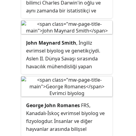
bilimci Charles Darwin'in oğlu ve
aynı zamanda bir istatistikçi ve
evrimsel biyolog olan Ronald
Fisher'ın akıl hocasıydı.
John Maynard Smith
, İngiliz
evrimsel biyolog ve genetikçiydi.
Aslen II. Dünya Savaşı sırasında
havacılık mühendisliği yapan
Maynard Smith, tanınmış biyolog
J.B.S. Haldane danışmanlığında
genetik alanında ikinci derecesini
aldı. Maynard Smith, George R.
George John Romanes
FRS,
Price ile birlikte oyun teorisinin
Kanadalı-İskoç evrimsel biyolog ve
evrime uygulanmasında etkili oldu.
fizyologdur. İnsanlar ve diğer
Cinsiyetin evrimi ve sinyal teorisi
hayvanlar arasında bilişsel
gibi diğer problemler üzerine