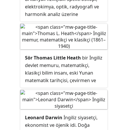
elektrokimya, optik, radyografi ve
harmonik analiz üzerine
çalışmalarda bulunmuştur.
Sör Thomas Little Heath
bir İngiliz
devlet memuru, matematikçi,
klasikçi bilim insanı, eski Yunan
matematik tarihçisi, çevirmen ve
dağcıydı. Clifton Koleji'nde eğitim
gördü. Heath İskenderiyeli Öklid'in,
Pergalı Apollonius'un, Samoslu
Aristarkos'un ve Syracuse'li
Leonard Darwin
İngiliz siyasetçi,
Arşimet'in eserlerini İngilizceye
ekonomist ve öjenik idi. Doğa
çevirdi.