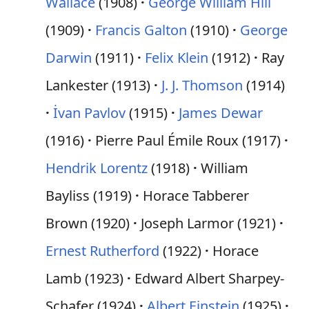
Wallace
(1908)
George William Hill
(1909)
Francis Galton
(1910)
George
Darwin
(1911)
Felix Klein
(1912)
Ray
Lankester (1913)
J. J. Thomson
(1914)
İvan Pavlov
(1915)
James Dewar
(1916)
Pierre Paul Émile Roux (1917)
Hendrik Lorentz
(1918)
William
Bayliss (1919)
Horace Tabberer
Brown (1920)
Joseph Larmor (1921)
Ernest Rutherford
(1922)
Horace
Lamb (1923)
Edward Albert Sharpey-
Schafer (1924)
Albert Einstein
(1925)