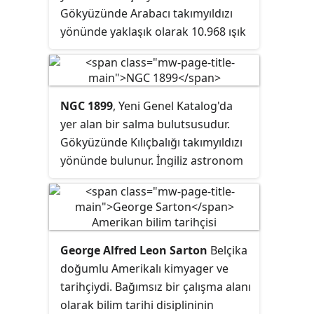
Gökyüzünde Arabacı takımyıldızı
yönünde yaklaşık olarak 10.968 ışık
yılı uzaklıkta bulunur. İngiliz
astronom John Herschel tarafından
1827 yılında 47,5 cm çaplı aynalı tip
bir teleskopla keşfedilmiştir. Küme,
NGC 1899
, Yeni Genel Katalog'da
salma bulutsusu IC 410'un kalbinde
yer alan bir salma bulutsusudur.
yer alır.
Gökyüzünde Kılıçbalığı takımyıldızı
yönünde bulunur. İngiliz astronom
John Herschel tarafından 1836
yılında 47,5 cm çaplı aynalı tip bir
teleskopla keşfedilmiştir.
George Alfred Leon Sarton
Belçika
doğumlu Amerikalı kimyager ve
tarihçiydi. Bağımsız bir çalışma alanı
olarak bilim tarihi disiplininin