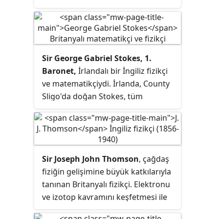
romantizmi belli bir alaycılıkla ve
insanın kendi kendini aldatma
gücüne dair sağlam bir
farkındalıkla dengelenmiştir. Birçok
Sir George Gabriel Stokes, 1.
eleştirmence modernizmin
Baronet,
İrlandalı bir İngiliz fizikçi
öncülerinden kabul edilir.
ve matematikçiydi. İrlanda, County
Sligo'da doğan Stokes, tüm
kariyerini 1849'dan 1903'teki
ölümüne kadar Lucasian Matematik
Profesörü olduğu Cambridge
Üniversitesi'nde geçirdi. Bir fizikçi
Sir Joseph John Thomson
, çağdaş
olarak Stokes, Navier-Stokes
fiziğin gelişimine büyük katkılarıyla
denklemleri dahil olmak üzere
tanınan Britanyalı fizikçi. Elektronu
akışkanlar mekaniğine,
ve izotop kavramını keşfetmesi ile
polarizasyon ve floresans üzerine
kütle tayfölçerini icat etmesiyle
kayda değer çalışmalarla fiziksel