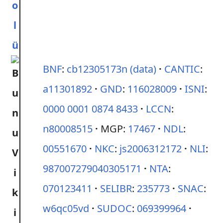
o
l
ü
BNF
:
cb12305173n
(data)
CANTIC
:
a11301892
GND
:
116028009
ISNI
:
0000 0001 0874 8433
LCCN
:
n80008515
MGP:
17467
NDL
:
00551670
NKC
:
js2006312172
NLI
:
987007279040305171
NTA
:
070123411
SELIBR
:
235773
SNAC
:
w6qc05vd
SUDOC
:
069399964