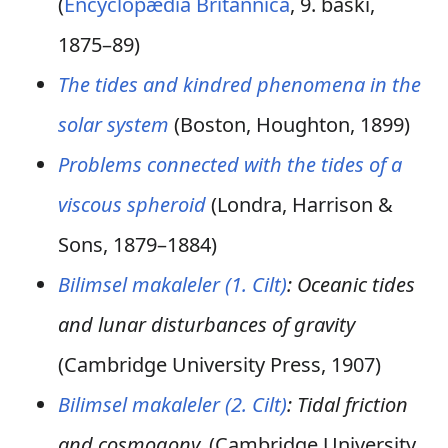
(
Encyclopædia Britannica
, 9. baskı,
1875–89)
The tides and kindred phenomena in the
solar system
(Boston, Houghton, 1899)
Problems connected with the tides of a
viscous spheroid
(Londra, Harrison &
Sons, 1879–1884)
Bilimsel makaleler (1. Cilt)
: Oceanic tides
and lunar disturbances of gravity
(Cambridge University Press, 1907)
Bilimsel makaleler (2. Cilt)
: Tidal friction
and cosmogony.
(Cambridge University