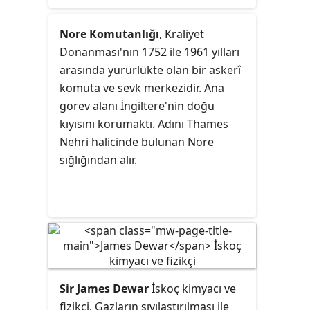
kurucusu olarak kabul edilir. En
etkili çalışmaları, üç cilt ve 4.296
Nore Komutanlığı
, Kraliyet
sayfadan oluşan
Introduction to the
Donanması'nın 1752 ile 1961 yılları
History of Science
ve
Isis
dergisiydi.
arasında yürürlükte olan bir askerî
Sarton, nihayetinde, bilimler ve
komuta ve sevk merkezidir. Ana
beşeri bilimler arasında bir bağlantı
görev alanı İngiltere'nin doğu
sağlayan ve "yeni hümanizm"
kıyısını korumaktı. Adını Thames
olarak adlandırdığı bütünleşik bir
Nehri halicinde bulunan Nore
bilim felsefesi elde etmeyi amaçladı.
sığlığından alır.
Ona göre bilim bize düşüncemizi
sorgulamayı, kendini
beğenmişlikten kurtulmayı, boş
umutlara kapılmamayı ve başarı
yolunda uğraş vererek sessizce
ilerlemeyi öğretir.
Sir James Dewar
İskoç kimyacı ve
fizikçi. Gazların sıvılaştırılması ile