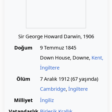
Sir George Howard Darwin, 1906
Doğum
9 Temmuz 1845
Down House, Downe,
Kent,
İngiltere
Ölüm
7 Aralık 1912 (67 yaşında)
Cambridge
,
İngiltere
Milliyet
İngiliz
Vatandaşlık
Birleşik Krallık