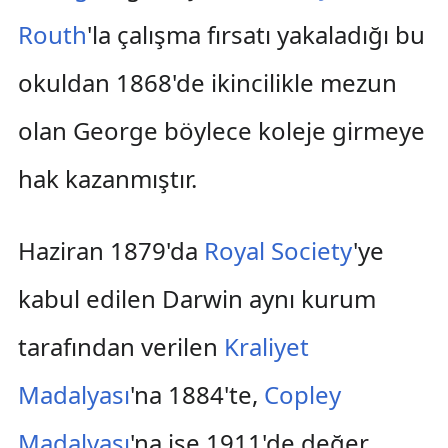
Routh
'la çalışma fırsatı yakaladığı bu
okuldan 1868'de ikincilikle mezun
olan George böylece koleje girmeye
hak kazanmıştır.
Haziran 1879'da
Royal Society
'ye
kabul edilen Darwin aynı kurum
tarafından verilen
Kraliyet
Madalyası
'na 1884'te,
Copley
Madalyası
'na ise 1911'de değer