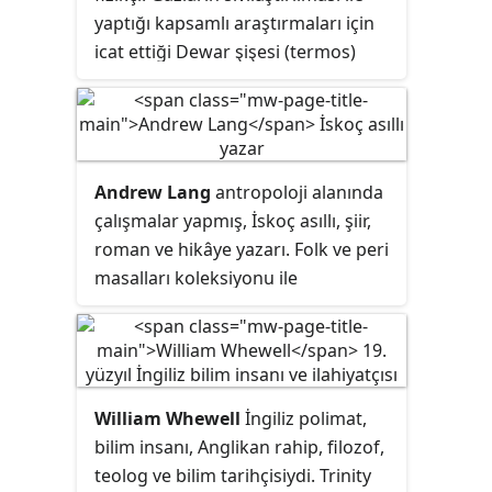
yaptığı kapsamlı araştırmaları için
icat ettiği Dewar şişesi (termos)
buluşu ile bilinir. Aynı zamanda
özellikle atomik ve moleküler
spektroskopi alanlarıyla da
ilgilenmiştir.
Andrew Lang
antropoloji alanında
çalışmalar yapmış, İskoç asıllı, şiir,
roman ve hikâye yazarı. Folk ve peri
masalları koleksiyonu ile
tanınmaktadır
.
William Whewell
İngiliz polimat,
bilim insanı, Anglikan rahip, filozof,
teolog ve bilim tarihçisiydi. Trinity