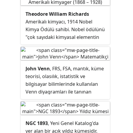
Theodore William Richards
Amerikalı kimyacı, 1914 Nobel
Kimya Ödülü sahibi. Nobel ödülünü
"çok sayıdaki kimyasal elementin
atom ağırlıklarının doğru bir şekilde
saptanmasından dolayı" kazandı.
John Venn
, FRS, FSA, mantık, küme
teorisi, olasılık, istatistik ve
bilgisayar bilimlerinde kullanılan
Venn diyagramları ile tanınan
Büyük Britanyalı bir matematikçi,
mantıkçı ve filozoftu.
NGC 1893
, Yeni Genel Katalog'da
yer alan bir açık yıldız kümesidir.