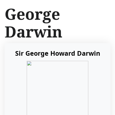
İ
George
ç
e
r
Darwin
i
ğ
e
a
t
Sir George Howard Darwin
l
a