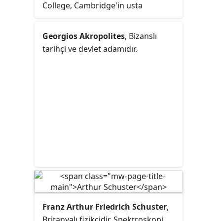
College, Cambridge'in usta
hocalarındandı. Orada öğrenciyken,
hem şiir hem de matematik
Georgios Akropolites
, Bizanslı
alanında fark yarattı.
tarihçi ve devlet adamıdır.
Franz Arthur Friedrich Schuster
,
Britanyalı fizikçidir. Spektroskopi,