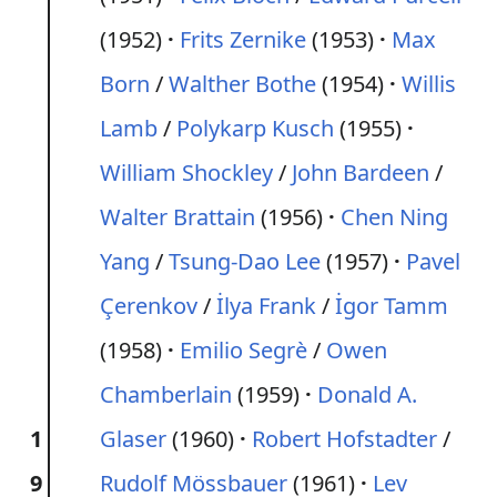
(1952)
Frits Zernike
(1953)
Max
Born
/
Walther Bothe
(1954)
Willis
Lamb
/
Polykarp Kusch
(1955)
William Shockley
/
John Bardeen
/
Walter Brattain
(1956)
Chen Ning
Yang
/
Tsung-Dao Lee
(1957)
Pavel
Çerenkov
/
İlya Frank
/
İgor Tamm
(1958)
Emilio Segrè
/
Owen
Chamberlain
(1959)
Donald A.
1
Glaser
(1960)
Robert Hofstadter
/
9
Rudolf Mössbauer
(1961)
Lev