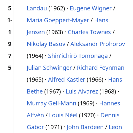
5
Landau
(1962)
Eugene Wigner
/
1-
Maria Goeppert-Mayer
/
Hans
1
Jensen
(1963)
Charles Townes
/
9
Nikolay Basov
/
Aleksandr Prohorov
7
(1964)
Shin'ichirō Tomonaga
/
5
Julian Schwinger
/
Richard Feynman
(1965)
Alfred Kastler
(1966)
Hans
Bethe
(1967)
Luis Alvarez
(1968)
Murray Gell-Mann
(1969)
Hannes
Alfvén
/
Louis Néel
(1970)
Dennis
Gabor
(1971)
John Bardeen
/
Leon