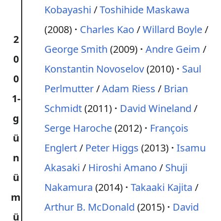
Kobayashi
/
Toshihide Maskawa
(2008)
Charles Kao
/
Willard Boyle
/
2
George Smith
(2009)
Andre Geim
/
0
Konstantin Novoselov
(2010)
Saul
0
Perlmutter
/
Adam Riess
/
Brian
1-
Schmidt
(2011)
David Wineland
/
g
Serge Haroche
(2012)
François
ü
Englert
/
Peter Higgs
(2013)
Isamu
n
Akasaki
/
Hiroshi Amano
/
Shuji
ü
Nakamura
(2014)
Takaaki Kajita
/
m
Arthur B. McDonald
(2015)
David
ü