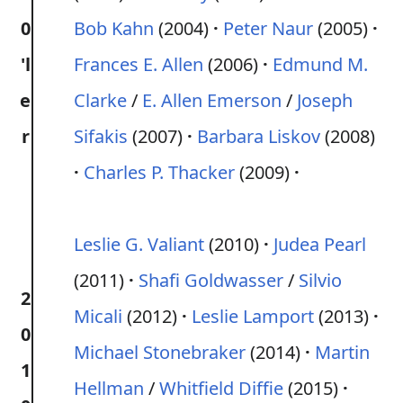
0
Bob Kahn
(2004)
Peter Naur
(2005)
'l
Frances E. Allen
(2006)
Edmund M.
e
Clarke
/
E. Allen Emerson
/
Joseph
r
Sifakis
(2007)
Barbara Liskov
(2008)
Charles P. Thacker
(2009)
Leslie G. Valiant
(2010)
Judea Pearl
(2011)
Shafi Goldwasser
/
Silvio
2
Micali
(2012)
Leslie Lamport
(2013)
0
Michael Stonebraker
(2014)
Martin
1
Hellman
/
Whitfield Diffie
(2015)