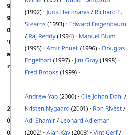
9
(1992)
Juris Hartmanis
/
Richard E.
9
Stearns
(1993)
Edward Feigenbaum
0
/
Raj Reddy
(1994)
Manuel Blum
'l
(1995)
Amir Pnueli
(1996)
Douglas
a
Engelbart
(1997)
Jim Gray
(1998)
r
Fred Brooks
(1999)
Andrew Yao
(2000)
Ole-Johan Dahl
/
2
Kristen Nygaard
(2001)
Ron Rivest
/
0
Adi Shamir
/
Leonard Adleman
0
(2002)
Alan Kay
(2003)
Vint Cerf
/