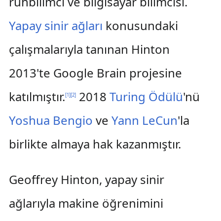
ruhbilimci ve bilgisayar bilimcisi.
Yapay sinir ağları
konusundaki
çalışmalarıyla tanınan Hinton
2013'te Google Brain projesine
katılmıştır.
2018
Turing Ödülü
'nü
[
1
]
[
2
]
Yoshua Bengio
ve
Yann LeCun
'la
birlikte almaya hak kazanmıştır.
Geoffrey Hinton, yapay sinir
ağlarıyla makine öğrenimini