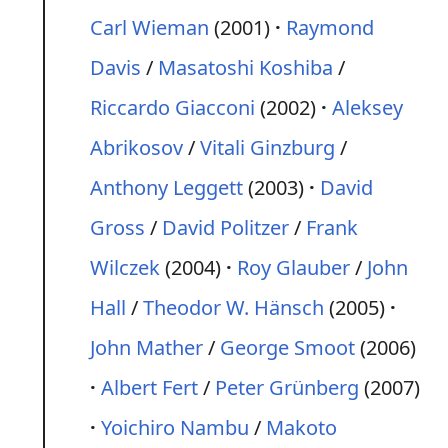
Carl Wieman
(2001)
Raymond
Davis
/
Masatoshi Koshiba
/
Riccardo Giacconi
(2002)
Aleksey
Abrikosov
/
Vitali Ginzburg
/
Anthony Leggett
(2003)
David
Gross
/
David Politzer
/
Frank
Wilczek
(2004)
Roy Glauber
/
John
Hall
/
Theodor W. Hänsch
(2005)
John Mather
/
George Smoot
(2006)
Albert Fert
/
Peter Grünberg
(2007)
Yoichiro Nambu
/
Makoto