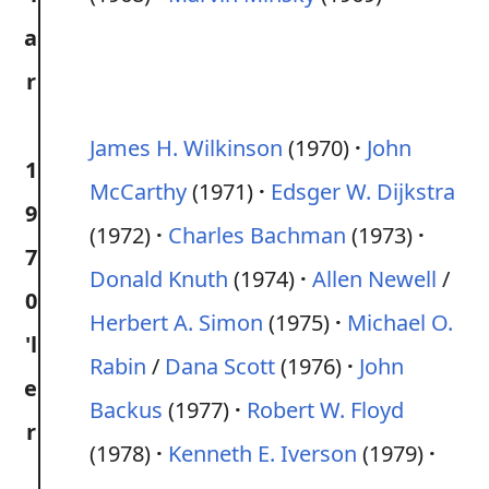
a
r
James H. Wilkinson
(1970)
John
1
McCarthy
(1971)
Edsger W. Dijkstra
9
(1972)
Charles Bachman
(1973)
7
Donald Knuth
(1974)
Allen Newell
/
0
Herbert A. Simon
(1975)
Michael O.
'l
Rabin
/
Dana Scott
(1976)
John
e
Backus
(1977)
Robert W. Floyd
r
(1978)
Kenneth E. Iverson
(1979)