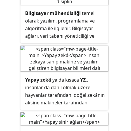
Bilgisayar mühendisliği
temel
olarak yazılım, programlama ve
algoritma ile ilgilenir. Bilgisayar
ağları, veri tabanı yöneticiliği ve
gömülü sistemler de diğer çalışma
alanlarıdır.
Yapay zekâ
ya da kısaca
YZ
,,
insanlar da dahil olmak üzere
hayvanlar tarafından, doğal zekânın
aksine makineler tarafından
görüntülenen zekâ çeşididir. İlk ve
ikinci kategoriler arasındaki ayrım
genellikle seçilen kısaltmayla ortaya