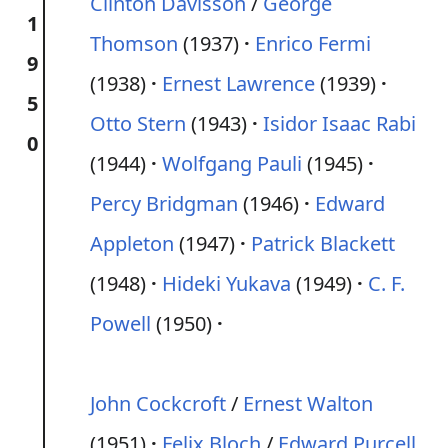
Clinton Davisson
/
George
1
Thomson
(1937)
Enrico Fermi
9
(1938)
Ernest Lawrence
(1939)
5
Otto Stern
(1943)
Isidor Isaac Rabi
0
(1944)
Wolfgang Pauli
(1945)
Percy Bridgman
(1946)
Edward
Appleton
(1947)
Patrick Blackett
(1948)
Hideki Yukava
(1949)
C. F.
Powell
(1950)
John Cockcroft
/
Ernest Walton
(1951)
Felix Bloch
/
Edward Purcell