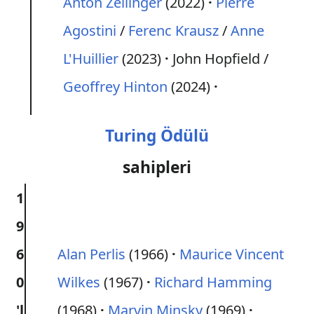
Anton Zeilinger
(2022)
Pierre
Agostini
/
Ferenc Krausz
/
Anne
L'Huillier
(2023)
John Hopfield /
Geoffrey Hinton
(2024)
Turing Ödülü
sahipleri
1
9
6
Alan Perlis
(1966)
Maurice Vincent
0
Wilkes
(1967)
Richard Hamming
'l
(1968)
Marvin Minsky
(1969)