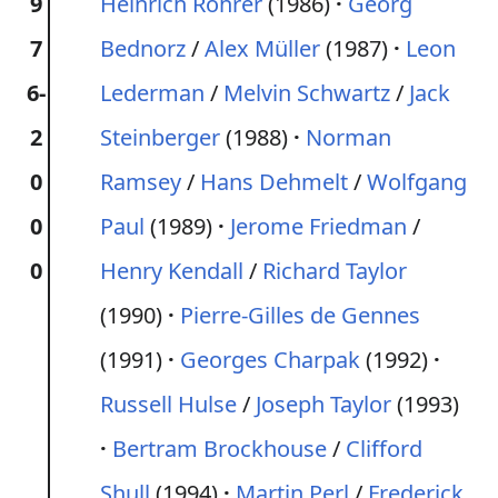
9
Heinrich Rohrer
(1986)
Georg
7
Bednorz
/
Alex Müller
(1987)
Leon
6-
Lederman
/
Melvin Schwartz
/
Jack
2
Steinberger
(1988)
Norman
0
Ramsey
/
Hans Dehmelt
/
Wolfgang
0
Paul
(1989)
Jerome Friedman
/
0
Henry Kendall
/
Richard Taylor
(1990)
Pierre-Gilles de Gennes
(1991)
Georges Charpak
(1992)
Russell Hulse
/
Joseph Taylor
(1993)
Bertram Brockhouse
/
Clifford
Shull
(1994)
Martin Perl
/
Frederick