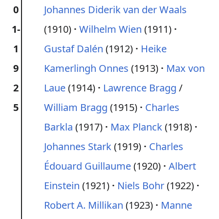
0
Johannes Diderik van der Waals
1-
(1910)
Wilhelm Wien
(1911)
1
Gustaf Dalén
(1912)
Heike
9
Kamerlingh Onnes
(1913)
Max von
2
Laue
(1914)
Lawrence Bragg
/
5
William Bragg
(1915)
Charles
Barkla
(1917)
Max Planck
(1918)
Johannes Stark
(1919)
Charles
Édouard Guillaume
(1920)
Albert
Einstein
(1921)
Niels Bohr
(1922)
Robert A. Millikan
(1923)
Manne