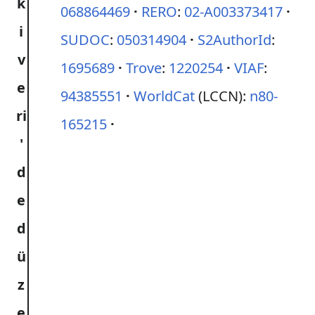
068864469
RERO
:
02-A003373417
SUDOC
:
050314904
S2AuthorId
:
1695689
Trove
:
1220254
VIAF
:
94385551
WorldCat
(LCCN):
n80-
165215