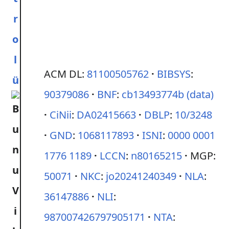
r
o
l
ACM DL:
81100505762
BIBSYS
:
ü
90379086
BNF
:
cb13493774b
(data)
CiNii
:
DA02415663
DBLP
:
10/3248
GND
:
1068117893
ISNI
:
0000 0001
1776 1189
LCCN
:
n80165215
MGP:
50071
NKC
:
jo20241240349
NLA
:
36147886
NLI
:
987007426797905171
NTA
: