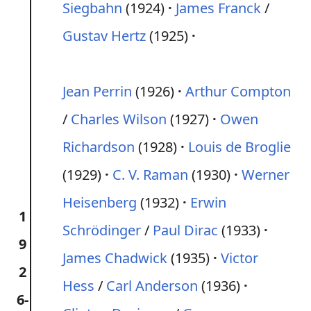
Siegbahn
(1924)
James Franck
/
Gustav Hertz
(1925)
Jean Perrin
(1926)
Arthur Compton
/
Charles Wilson
(1927)
Owen
Richardson
(1928)
Louis de Broglie
(1929)
C. V. Raman
(1930)
Werner
Heisenberg
(1932)
Erwin
1
Schrödinger
/
Paul Dirac
(1933)
9
James Chadwick
(1935)
Victor
2
Hess
/
Carl Anderson
(1936)
6-