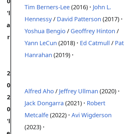
0
Tim Berners-Lee
(2016)
John L.
'l
Hennessy
/
David Patterson
(2017)
a
Yoshua Bengio
/
Geoffrey Hinton
/
r
Yann LeCun
(2018)
Ed Catmull
/
Pat
Hanrahan
(2019)
2
0
Alfred Aho
/
Jeffrey Ullman
(2020)
2
Jack Dongarra
(2021)
Robert
0
Metcalfe
(2022)
Avi Wigderson
'l
(2023)
e