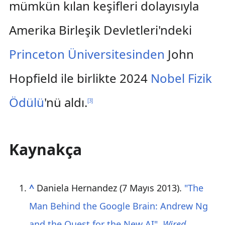
mümkün kılan keşifleri dolayısıyla
Amerika Birleşik Devletleri'ndeki
Princeton Üniversitesinden
John
Hopfield ile birlikte 2024
Nobel Fizik
Ödülü
'nü aldı.
[
3
]
Kaynakça
^
Daniela Hernandez (7 Mayıs 2013).
"The
Man Behind the Google Brain: Andrew Ng
and the Quest for the New AI"
.
Wired