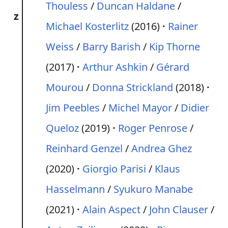
Thouless
/
Duncan Haldane
/
z
Michael Kosterlitz
(2016)
Rainer
Weiss
/
Barry Barish
/
Kip Thorne
(2017)
Arthur Ashkin
/
Gérard
Mourou
/
Donna Strickland
(2018)
Jim Peebles
/
Michel Mayor
/
Didier
Queloz
(2019)
Roger Penrose
/
Reinhard Genzel
/
Andrea Ghez
(2020)
Giorgio Parisi
/
Klaus
Hasselmann
/
Syukuro Manabe
(2021)
Alain Aspect
/
John Clauser
/