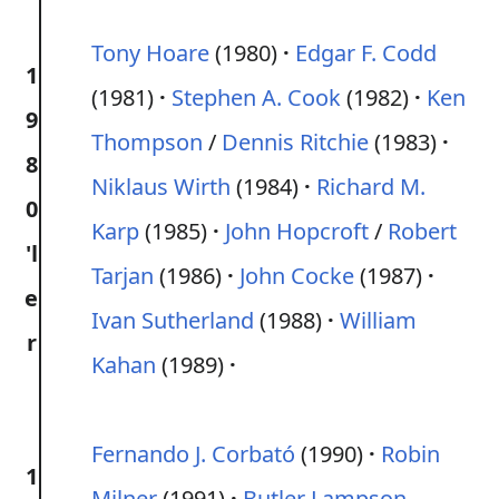
Tony Hoare
(1980)
Edgar F. Codd
1
(1981)
Stephen A. Cook
(1982)
Ken
9
Thompson
/
Dennis Ritchie
(1983)
8
Niklaus Wirth
(1984)
Richard M.
0
Karp
(1985)
John Hopcroft
/
Robert
'l
Tarjan
(1986)
John Cocke
(1987)
e
Ivan Sutherland
(1988)
William
r
Kahan
(1989)
Fernando J. Corbató
(1990)
Robin
1
Milner
(1991)
Butler Lampson