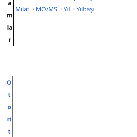
a
Milat
·
MÖ/MS
·
Yıl
·
Yılbaşı
m
la
r
O
t
o
ri
t