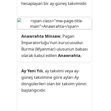
hesaplayan bir ay-güneş takvimidir.
Anawrahta Minsaw
, Pagan
İmparatorluğu'nun kurucusudur.
Burma (Myanmar) ulusunun babası
olarak kabul edilen
Anawrahta
,
Üst Burma'nın kuru bölgesindeki
küçük bir prensliği, modern zaman
Ay Yeni Yılı
, ay takvimi veya ay-
Burma'sının temelini oluşturan ilk
güneş takvimine göre ayları Ay
Burma İmparatorluğu'na
döngülerileri olan bir takvim yılının
dönüştürdü. Tarihsel olarak
başlangıcıdır.
doğrulanabilir Burma tarihi, 1044'te
Pagan tahtına çıkışıyla başlar.