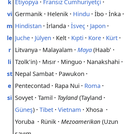
k
Etiyopya
·
Fransız Cumhuriyetçi
·
vi
Germanik
·
Helenik
·
Hindu
·
İbo
·
İnka
·
m
Hindistan
·
İrlanda
·
İsveç
·
Japon
·
le
Juche
·
Jülyen
·
Kelt
·
Kıpti
·
Kore
·
Kürt
·
r
Litvanya
·
Malayalam
·
Maya
(Haab'
·
li
Tzolk'in)
·
Mısır
·
Minguo
·
Nanakshahi
·
st
Nepal Sambat
·
Pawukon
·
e
Pentecontad
·
Rapa Nui
·
Roma
·
si
Sovyet
·
Tamil
·
Tayland
(Tayland
·
Güneş
)
·
Tibet
·
Vietnam
·
Xhosa
·
Yoruba
·
Rünik
·
Mezoamerikan
(Uzun
sayım