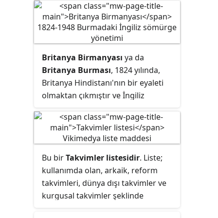
Britanya Birmanyası
ya da
Britanya Burması
, 1824 yılında,
Britanya Hindistanı'nın bir eyaleti
olmaktan çıkmıştır ve İngiliz
Birmanyası adı altında, Britanya
Hindistanı'na değil, direkt olarak
Birleşik Krallık'a bağlanmıştır ve
Birleşik Krallık'ın bir eyaleti haline
Bu bir
Takvimler listesidir
. Liste;
gelmiştir. 1942'de devrilmiştir ve
kullanımda olan, arkaik, reform
Birmanya yarı-bağımsız bir eyalet
takvimleri, dünya dışı takvimler ve
haline gelmiştir. Ancak 3 yıl sonra,
kurgusal takvimler şeklinde
1945'te tekrar Birleşik Krallık'a
ayrılmıştır.
bağlanmıştır. 3 yıl sonra, 4 Ocak