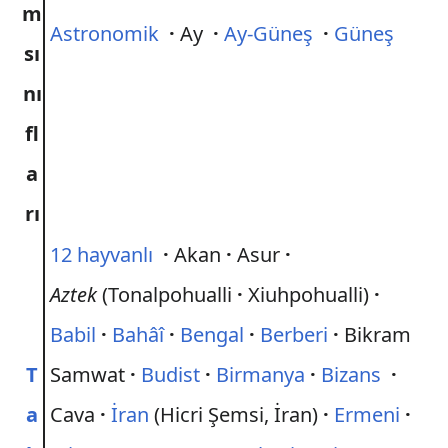
m
Astronomik
·
Ay
·
Ay-Güneş
·
Güneş
sı
nı
fl
a
rı
12 hayvanlı
·
Akan
·
Asur
·
Aztek
(Tonalpohualli
·
Xiuhpohualli)
·
Babil
·
Bahâî
·
Bengal
·
Berberi
·
Bikram
T
Samwat
·
Budist
·
Birmanya
·
Bizans
·
a
Cava
·
İran
(Hicri Şemsi, İran)
·
Ermeni
·