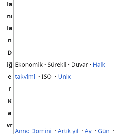
la
nı
la
n
D
iğ
Ekonomik
·
Sürekli
·
Duvar
·
Halk
e
takvimi
·
ISO
·
Unix
r
K
a
vr
Anno Domini
·
Artık yıl
·
Ay
·
Gün
·