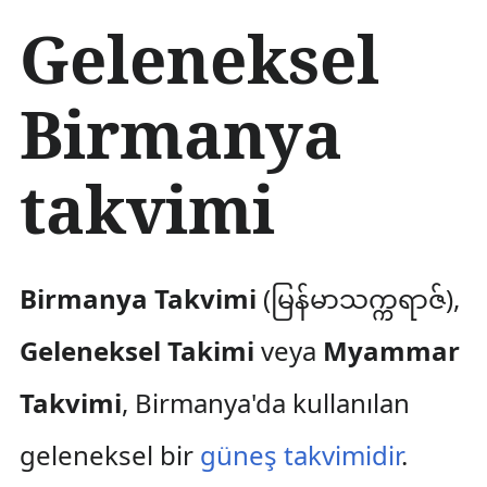
İ
Geleneksel
ç
e
r
Birmanya
i
ğ
e
takvimi
a
t
l
a
Birmanya Takvimi
(မြန်မာသက္ကရာဇ်),
Geleneksel Takimi
veya
Myammar
Takvimi
, Birmanya'da kullanılan
geleneksel bir
güneş takvimidir
.