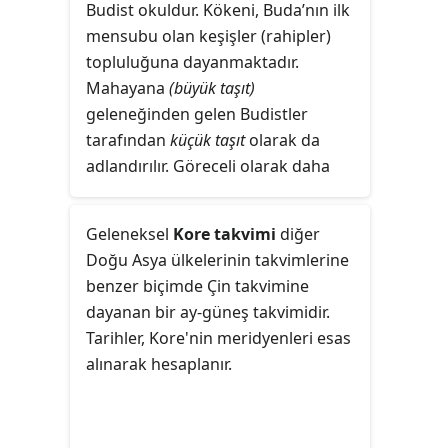
Budist okuldur. Kökeni, Buda’nın ilk
mensubu olan keşişler (rahipler)
topluluğuna dayanmaktadır.
Mahayana
(büyük taşıt)
geleneğinden gelen Budistler
tarafından
küçük taşıt
olarak da
adlandırılır. Göreceli olarak daha
tutucu ve genel olarak erken
dönem Budizmine en yakınıdır.
Geleneksel
Kore takvimi
diğer
Yüzyıllardan beri Sri Lanka ve
Doğu Asya ülkelerinin takvimlerine
güneydoğu Asya'nın en yaygın
benzer biçimde Çin takvimine
dinidir. Aynı zamanda güneybatı Çin,
dayanan bir ay-güneş takvimidir.
Vietnam, Bangladeş, Malezya,
Tarihler, Kore'nin
meridyenleri
esas
Filipinler ve Endonezya'da kimi etnik
alınarak hesaplanır.
gruplar tarafından izlenmektedir;
Singapur ve Avustralya'da da
gittikçe popülerlik kazanmaktadır.