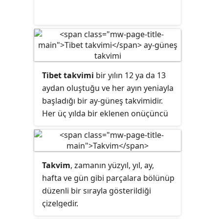
Günümüzde dünya çapında
Theravada Budistlerin sayısı 100
milyonun üzerindedir. Ayrıca son
yıllarda Theravada, Batı'da ve
Hindistan'da da kök salmaya
başlamıştır.
Tibet takvimi
bir yılın 12 ya da 13
aydan oluştuğu ve her ayın yeniayla
başladığı bir ay-güneş takvimidir.
Her üç yılda bir eklenen onüçüncü
ayla birlikte bir Tibet yılının güneş
yılına denk düşmesi
sağlanmaktadır. Ayların belirli adları
yoktur. Tibet yeni yıl kutlamasına
Takvim
, zamanın yüzyıl, yıl, ay,
Losar adı verilir.
hafta ve gün gibi parçalara bölünüp
düzenli bir sırayla gösterildiği
çizelgedir.