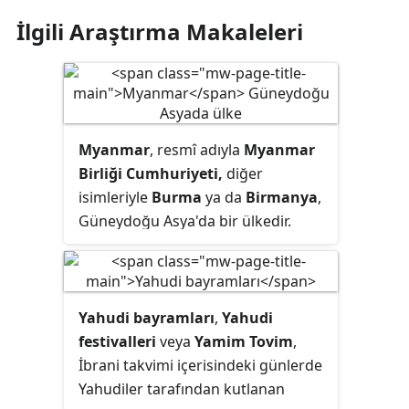
İlgili Araştırma Makaleleri
Myanmar
, resmî adıyla
Myanmar
Birliği Cumhuriyeti,
diğer
isimleriyle
Burma
ya da
Birmanya
,
Güneydoğu Asya'da bir ülkedir.
Kuzeybatıda Bangladeş ve
Hindistan, kuzeydoğuda Çin,
doğuda Laos, güneydoğuda
Tayland ile komşudur. Güney ve
Yahudi bayramları
,
Yahudi
güneybatıda Andaman Denizi ve
festivalleri
veya
Yamim Tovim
,
Bengal Körfezi'ne kıyısı vardır.
İbrani takvimi içerisindeki günlerde
Myanmar Güneydoğu Asya
Yahudiler tarafından kutlanan