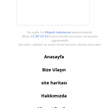
Bu sayfa, bu
Vikipedi makalesine
dayanmaktadır.
Metin,
CC BY-SA 4.0
lisansı altında mevcuttur; ek koşullar
uygulanabilir.
Görseller, videolar ve sesler kendi lisansları altında mevcuttur.
Anasayfa
Bize Ulaşın
site haritası
Hakkımızda