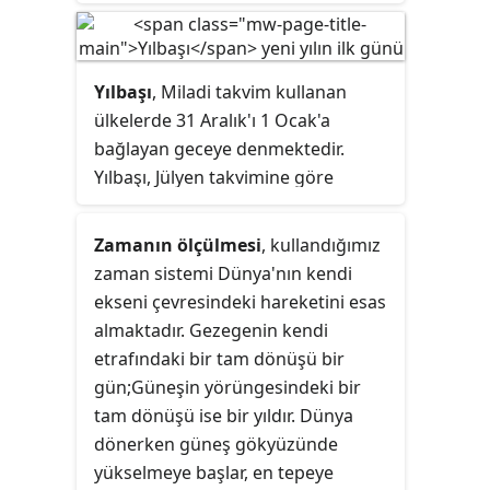
anakarasındaki en büyük, Asya
bayramların bütünü. Dinî, kültürel
genelinde ise 10. büyük ülkedir.
ve ulusal kaynakların unsurları
2017 verilerine göre nüfusu 54
içerirler: Tanah'taki
Mitsva
,
milyondur. Başkenti Nepido, en
hahamlar, Yahudi ve İsrail tarihi.
Yılbaşı
, Miladi takvim kullanan
büyük şehri Yangon'dur.
ülkelerde 31 Aralık'ı 1 Ocak'a
bağlayan geceye denmektedir.
Yılbaşı, Jülyen takvimine göre
Hristiyanlık öncesi Roma'da, Ocak
ayının da adının verildiği geçit ve
Zamanın ölçülmesi
, kullandığımız
başlangıç tanrısı Janus'a adanmıştı.
zaman sistemi Dünya'nın kendi
Hristiyan aleminin Miladi
ekseni çevresindeki hareketini esas
takviminde bir tarih olarak, hâlen
almaktadır. Gezegenin kendi
Anglikan ve Lutheran kiliselerinde
etrafındaki bir tam dönüşü bir
İsa'nın Adlandırma ve Sünnet
gün;Güneşin yörüngesindeki bir
Bayramı olarak törenlerle kutlanır.
tam dönüşü ise bir yıldır. Dünya
dönerken güneş gökyüzünde
yükselmeye başlar, en tepeye