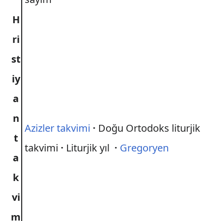
H
ri
st
iy
a
n
Azizler takvimi
·
Doğu Ortodoks liturjik
t
takvimi
·
Liturjik yıl
·
Gregoryen
a
k
vi
m