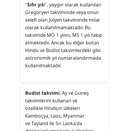
1948'de Myanmar Birliği
"
Sıfır yılı
", yaygın olarak kullanılan
kurulmuştur ve Birmanya
Gregoryen takviminde veya onun
bağımsızlığa kavuşmuştur.
selefi olan Jülyen takviminde milat
olarak kullanılmamaktadır. Bu
takvimde MÖ 1 yılını, MS 1 yılı takip
etmektedir. Ancak bu diğer bütün
Hindu ve Budist takvimlerdeki gibi
astronomik yıl numaralandırmada
kullanılmaktadır.
Budist takvimi
, Ay ve Güneş
takvimlerini kullanan ve
özellikle Hindiçin ülkeleri
Kamboçya, Laos, Myanmar
ve Tayland ile Sri Lanka'da