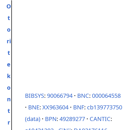
O
t
o
ri
t
e
k
o
BIBSYS
:
90066794
BNC
:
000064558
n
BNE
:
XX963604
BNF
:
cb139773750
t
(data)
BPN
:
49289277
CANTIC
:
r