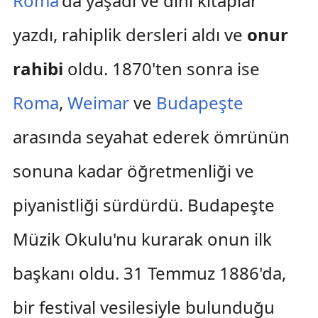
Roma
'da yaşadı ve dinî kitaplar
yazdı, rahiplik dersleri aldı ve
onur
rahibi
oldu. 1870'ten sonra ise
Roma
,
Weimar
ve
Budapeşte
arasında seyahat ederek ömrünün
sonuna kadar öğretmenliği ve
piyanistliği sürdürdü. Budapeşte
Müzik Okulu'nu kurarak onun ilk
başkanı oldu. 31 Temmuz 1886'da,
bir festival vesilesiyle bulunduğu