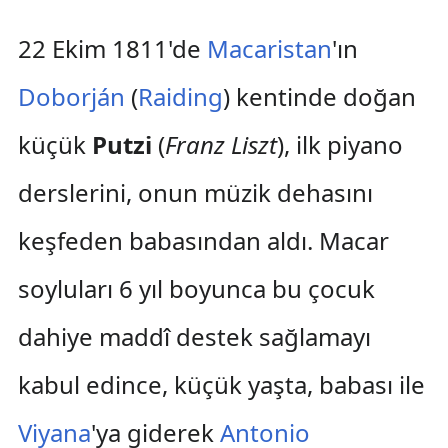
22 Ekim 1811'de
Macaristan
'ın
Doborján
(
Raiding
) kentinde doğan
küçük
Putzi
(
Franz Liszt
), ilk piyano
derslerini, onun müzik dehasını
keşfeden babasından aldı. Macar
soyluları 6 yıl boyunca bu çocuk
dahiye maddî destek sağlamayı
kabul edince, küçük yaşta, babası ile
Viyana
'ya giderek
Antonio