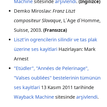
Machine
sitesinde
arşivlendi
.
(İngilizce)
Demko Miroslav:
Franz Liszt
compositeur Slovaque
, L´Age d´Homme,
Suisse, 2003.
(Fransızca)
Liszt'in ogrencilerin silindir ve tas plak
üzerine ses kayitlari
Hazirlayan: Mark
Arnest
"Etüdler", "Années de Pelerinage",
"Valses oubliées" bestelerinin tümünün
ses kayitlari
13 Kasım 2011 tarihinde
Wayback Machine
sitesinde
arşivlendi
.