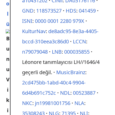
a10431202
CiNii
:
DA03176116
o
GND
:
118573527
HDS
:
041459
l
ISNI
:
0000 0001 2280 979X
ü
KulturNav
:
de8adc95-8e3a-4405-
bccd-310eea3c86d0
LCCN
:
n79079048
LNB
:
000035855
Léonore tanımlayıcısı LH//1646/4
geçerli değil.
MusicBrainz
:
2cd475bb-1abd-40c4-9904-
6d4b691c752c
NDL
:
00523887
NKC
:
jn19981001756
NLA
:
35308243
NLG
:
71395
NLI
: