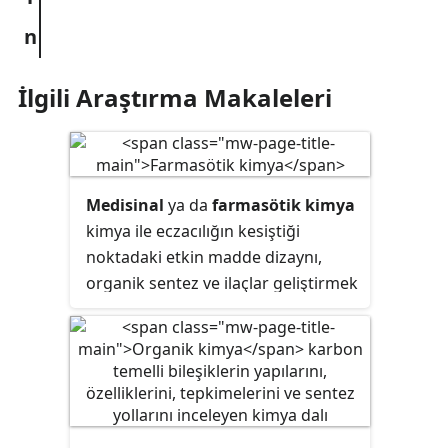
İlgili Araştırma Makaleleri
Medisinal
ya da
farmasötik kimya
kimya ile eczacılığın kesiştiği
noktadaki etkin madde dizaynı,
organik sentez ve ilaçlar geliştirmek
ile ilgili bilimsel daldır. Medisinal
kimya yeni terapötik kullanım için
uygun olan kimyasal oluşumların
tanımlanması, sentezi ve
geliştirilmesini içerir. Ayrıca
halihazırdaki ilaçların biyolojik