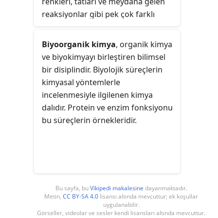
renkleri, tatları ve meydana gelen
reaksiyonlar gibi pek çok farklı
konuları ele almaktadır.
Biyoorganik kimya
, organik kimya
ve biyokimyayı birleştiren bilimsel
bir disiplindir. Biyolojik süreçlerin
kimyasal yöntemlerle
incelenmesiyle ilgilenen kimya
dalıdır. Protein ve enzim fonksiyonu
bu süreçlerin örnekleridir.
Bu sayfa, bu
Vikipedi makalesine
dayanmaktadır.
Metin,
CC BY-SA 4.0
lisansı altında mevcuttur; ek koşullar
uygulanabilir.
Görseller, videolar ve sesler kendi lisansları altında mevcuttur.