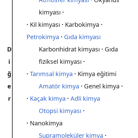
kimyası
Kil kimyası
Karbokimya
Petrokimya
Gıda kimyası
D
Karbonhidrat kimyası
Gıda
i
fiziksel kimyası
ğ
Tarımsal kimya
Kimya eğitimi
e
Amatör kimya
Genel kimya
r
Kaçak kimya
Adli kimya
Otopsi kimyası
Nanokimya
Supramoleküler kimya