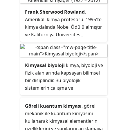
volkanoloji, iklim bilimi gibi diğer
Frank Sherwood Rowland
,
alanlarla da çalışır.
Amerikalı kimya profesörü. 1995'te
kimya dalında Nobel Ödülü almıştır
ve Kaliforniya Üniversitesi,
Irvine'nde görev yapmıştır.
Atmosfer kimyası ve kimyasal
kinetik araştırmaları yapmıştır. En
çok tanınan çalışması
Kimyasal biyoloji
kimya, biyoloji ve
kloroflorokarbonların ozon
fizik alanlarında kapsayan bilimsel
tabakasının incelmesindeki katkısını
bir disiplindir. Bu biyolojik
keşfetmesidir.
sistemlerin çalışma ve
manipülasyona karşı kimyasal
teknikler, araçlar ve analiz eder ve
Göreli kuantum kimyası
, göreli
genellikle sentetik kimya ile üretilen
mekanik ile kuantum kimyasını
bileşiklerin uygulanmasını da
kullanarak kimyasal elementlerin
kapsamaktadır. Kimyasal biyologlar
özelliklerini ve yapılarını açıklamaya