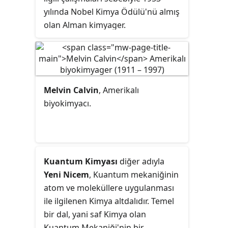
yoluyla incelenmesidir.
yılında Nobel Kimya Ödülü'nü almış
olan Alman kimyager.
Melvin Calvin
, Amerikalı
biyokimyacı.
Kuantum Kimyası
diğer adıyla
Yeni Nicem
, Kuantum mekaniğinin
atom ve moleküllere uygulanması
ile ilgilenen Kimya altdalıdır. Temel
bir dal, yani saf Kimya olan
Kuantum Mekaniği'nin bir