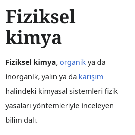
İ
Fiziksel
ç
e
r
kimya
i
ğ
e
a
t
Fiziksel kimya
,
organik
ya da
l
a
inorganik, yalın ya da
karışım
halindeki kimyasal sistemleri fizik
yasaları yöntemleriyle inceleyen
bilim dalı.