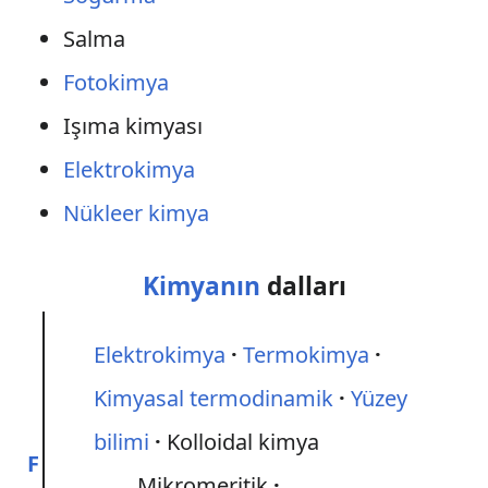
Salma
Fotokimya
Işıma kimyası
Elektrokimya
Nükleer kimya
Kimyanın
dalları
Elektrokimya
Termokimya
Kimyasal termodinamik
Yüzey
bilimi
Kolloidal kimya
F
Mikromeritik