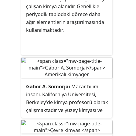
ya da temel biyoloji araştırmak veya
çalışan kimya alanıdır. Genellikle
yeni bir işlev oluşturmak için sistem
periyodik tablodaki görece daha
modüle kimyasal ilkeleri
ağır elementlerin araştırılmasında
kullanmaya çalışırlar. Kimyasal
kullanılmaktadır.
biyologlar tarafından yapılan
araştırma sık sık biyokimya daha
hücre biyolojisi bu yakın ilgilidir.
Hücre ve dokuların içinde
biyomoleküllerin kimyası ve
biyokimyasal yolların düzenlenmesi
biyokimyacı çalışma, örneğin cAMP
Gabor A. Somorjai
Macar bilim
veya cGMP, kimyasal biyologlar
insanı. Kaliforniya Üniversitesi,
biyoloji uygulanan yeni kimyasal
Berkeley'de kimya profesörü olarak
bileşikler ile uğraşmalarına rağmen.
çalışmaktadır ve yüzey kimyası ve
katalizde, özellikle metal yüzeylerin
katalitik etkileri alanında önde
gelen bir araştırmacıdır. Alandaki