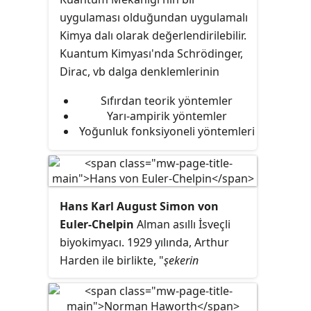
uygulaması olduğundan uygulamalı
Kimya dalı olarak değerlendirilebilir.
Kuantum Kimyası'nda Schrödinger,
Dirac, vb dalga denklemlerinin
çözümüyle ilgilenilir. Ancak
Sıfırdan teorik yöntemler
genellikle en çok tercih edilen, EM
Yarı-ampirik yöntemler
alan yokluğunda, spinsiz ve
Yoğunluk fonksiyoneli yöntemleri
rölativistik olmayan Schrödinger
denkleminin çözümüdür. Tek
elektronlu sistemler dışında
Schrödinger denklemi analitik
Hans Karl August Simon von
olarak çözülemediğinden, çok
Euler-Chelpin
Alman asıllı İsveçli
elektronlu sistemler için nümerik
biyokimyacı. 1929 yılında, Arthur
çözümler yapılır. Kuantum
Harden ile birlikte, "
şekerin
Kimyası'nda bu nümerik çözümleri
fermantasyonu ve fermantatif enzimler
yapmak üzere çeşitli yöntemler
üzerine araştırmaları için
" Nobel
vardır. Bunlar;