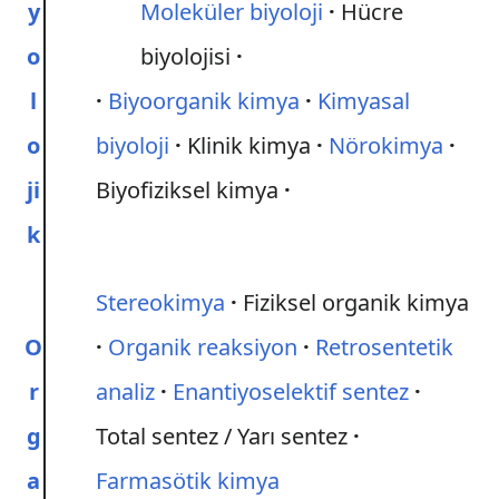
y
Moleküler biyoloji
Hücre
o
biyolojisi
l
Biyoorganik kimya
Kimyasal
o
biyoloji
Klinik kimya
Nörokimya
ji
Biyofiziksel kimya
k
Stereokimya
Fiziksel organik kimya
O
Organik reaksiyon
Retrosentetik
r
analiz
Enantiyoselektif sentez
g
Total sentez / Yarı sentez
a
Farmasötik kimya