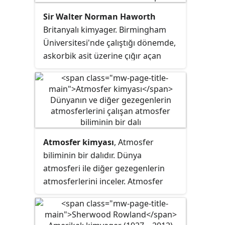
Kimya Ödülü'ne nail olmuştur.
Sir Walter Norman Haworth
Britanyalı kimyager. Birmingham
Üniversitesi'nde çalıştığı dönemde,
askorbik asit üzerine çığır açan
çalışmaları ile tanınır.
Atmosfer kimyası
, Atmosfer
biliminin bir dalıdır. Dünya
atmosferi ile diğer gezegenlerin
atmosferlerini inceler. Atmosfer
kimyası disiplinler arası araştırma
alanıdır ve çevre kimyası, fizik,
meteoroloji, bilgisayar modelleme,