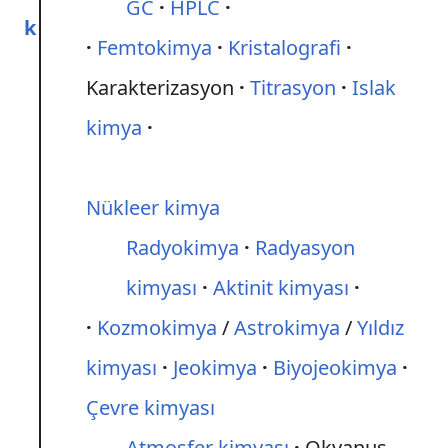
GC
HPLC
k
Femtokimya
Kristalografi
Karakterizasyon
Titrasyon
Islak
kimya
Nükleer kimya
Radyokimya
Radyasyon
kimyası
Aktinit kimyası
Kozmokimya
/
Astrokimya
/
Yıldız
kimyası
Jeokimya
Biyojeokimya
Çevre kimyası
Atmosfer kimyası
Okyanus