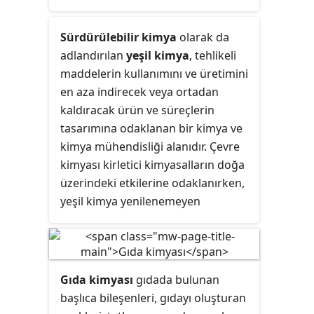
fazda yapıldığından ıslak kimya
olarak adlandırılır. Islak kimya,
Sürdürülebilir kimya
olarak da
laboratuvar tezgâhlarında birçok
adlandırılan
yeşil kimya
, tehlikeli
test yapıldığından, tezgâh kimyası
maddelerin kullanımını ve üretimini
olarak da bilinir.
en aza indirecek veya ortadan
kaldıracak ürün ve süreçlerin
tasarımına odaklanan bir kimya ve
kimya mühendisliği alanıdır. Çevre
kimyası kirletici kimyasalların doğa
üzerindeki etkilerine odaklanırken,
yeşil kimya yenilenemeyen
kaynakların tüketimini azaltma
yollarını araştırır, kirliliği önlemek
için teknolojik yaklaşımlar geliştirir
ve kimyanın çevresel etkisine
Gıda kimyası
gıdada bulunan
odaklanır.
başlıca bileşenleri, gıdayı oluşturan