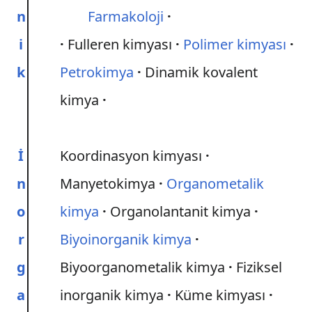
n
Farmakoloji
i
Fulleren kimyası
Polimer kimyası
k
Petrokimya
Dinamik kovalent
kimya
İ
Koordinasyon kimyası
n
Manyetokimya
Organometalik
o
kimya
Organolantanit kimya
r
Biyoinorganik kimya
g
Biyoorganometalik kimya
Fiziksel
a
inorganik kimya
Küme kimyası