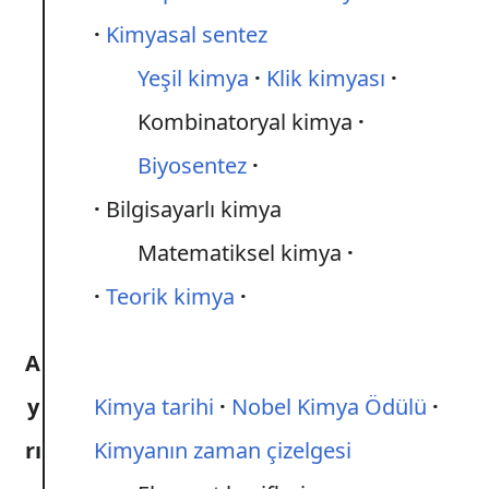
Kimyasal sentez
Yeşil kimya
Klik kimyası
Kombinatoryal kimya
Biyosentez
Bilgisayarlı kimya
Matematiksel kimya
Teorik kimya
A
y
Kimya tarihi
Nobel Kimya Ödülü
rı
Kimyanın zaman çizelgesi