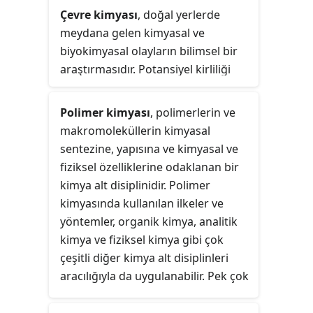
katkılarından dolayı Somorjai, 1998
Çevre kimyası
, doğal yerlerde
yılında Wolf Kimya Ödülü, 2002
meydana gelen kimyasal ve
yılında Linus Pauling Ödülü, in 2000,
biyokimyasal olayların bilimsel bir
the National Medal of Science 2008
araştırmasıdır. Potansiyel kirliliği
yılında Priestley Ödülü, 2010 yılında
kaynağında azaltmaya çalışan yeşil
Temel Bilimlerde BBVA Vakfı Bilgi
kimya ile karıştırılmamalıdır. Hava,
Polimer kimyası
, polimerlerin ve
Sınırları Ödülü ve 2013 yılında
toprak ve su ortamlarındaki
makromoleküllerin kimyasal
Kimyasal Bilimlerde NAS Ödülü'nü
kimyasal türlerin kaynakları,
sentezine, yapısına ve kimyasal ve
kazanmıştır. En son Nisan 2015'te
reaksiyonları, taşınması, etkileri ve
fiziksel özelliklerine odaklanan bir
Amerikan Kimya Topluluğu'nun
kaderlerinin incelenmesi; ve insan
kimya alt disiplinidir. Polimer
William H. Nichols Madalyası ile
aktivitesinin ve biyolojik aktivitenin
kimyasında kullanılan ilkeler ve
ödüllendirilmiştir.
bunlara etkisi olarak tanımlanabilir.
yöntemler, organik kimya, analitik
Çevre kimyası, atmosfer, su ve
kimya ve fiziksel kimya gibi çok
toprak kimyasını içeren, aynı
çeşitli diğer kimya alt disiplinleri
zamanda analitik kimyaya büyük
aracılığıyla da uygulanabilir. Pek çok
ölçüde güvenen, çevre bilimi ve
malzeme tamamen inorganik
diğer bilim alanlarıyla ilgili olan
metaller ve seramiklerden DNA ve