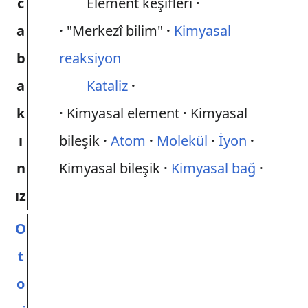
c
Element keşifleri
a
"Merkezî bilim"
Kimyasal
b
reaksiyon
a
Kataliz
k
Kimyasal element
Kimyasal
ı
bileşik
Atom
Molekül
İyon
n
Kimyasal bileşik
Kimyasal bağ
ız
O
t
o