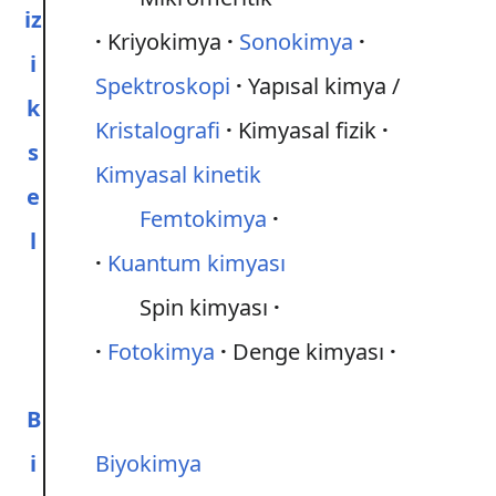
iz
Kriyokimya
Sonokimya
i
Spektroskopi
Yapısal kimya /
k
Kristalografi
Kimyasal fizik
s
Kimyasal kinetik
e
Femtokimya
l
Kuantum kimyası
Spin kimyası
Fotokimya
Denge kimyası
B
i
Biyokimya