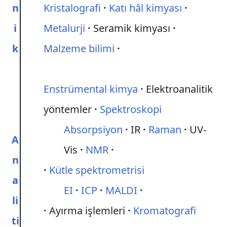
n
Kristalografi
Katı hâl kimyası
i
Metalurji
Seramik kimyası
k
Malzeme bilimi
Enstrümental kimya
Elektroanalitik
yöntemler
Spektroskopi
Absorpsiyon
IR
Raman
UV-
A
Vis
NMR
n
Kütle spektrometrisi
a
EI
ICP
MALDI
li
Ayırma işlemleri
Kromatografi
ti