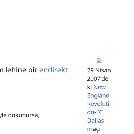
ım lehine bir
endirekt
29 Nisan
2007'de
ki
New
England
Revoluti
on
-
FC
yle dokunursa,
Dallas
maçı