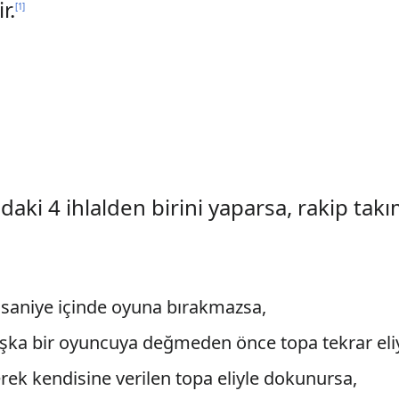
r.
[
1
]
daki 4 ihlalden birini yaparsa, rakip tak
tı saniye içinde oyuna bırakmazsa,
aşka bir oyuncuya değmeden önce topa tekrar eli
rek kendisine verilen topa eliyle dokunursa,