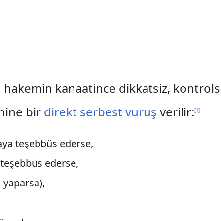
si hakemin kanaatince dikkatsiz, kontrols
ehine bir
direkt serbest vuruş
verilir:
[
1
]
aya teşebbüs ederse,
 teşebbüs ederse,
k yaparsa),