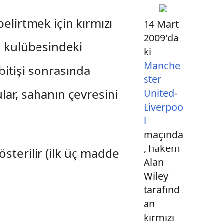
belirtmek için kırmızı
14 Mart
2009'da
ek kulübesindeki
ki
Manche
bitişi sonrasında
ster
lar, sahanın çevresini
United
-
Liverpoo
l
maçında
, hakem
österilir (ilk üç madde
Alan
Wiley
tarafınd
an
kırmızı