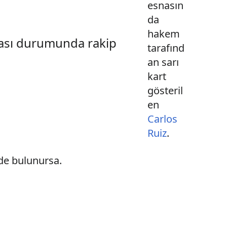
esnasın
da
hakem
ması durumunda rakip
tarafınd
an sarı
kart
gösteril
en
Carlos
Ruiz
.
de bulunursa.