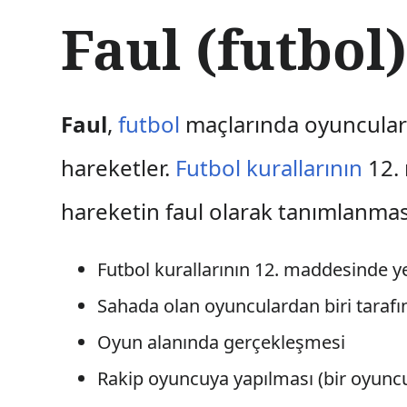
İ
Faul (futbol
ç
e
r
i
ğ
Faul
,
futbol
maçlarında oyuncular 
e
a
hareketler.
Futbol kurallarının
12. 
t
l
hareketin faul olarak tanımlanmas
a
Futbol kurallarının 12. maddesinde ye
Sahada olan oyunculardan biri tarafı
Oyun alanında gerçekleşmesi
Rakip oyuncuya yapılması (bir oyunc