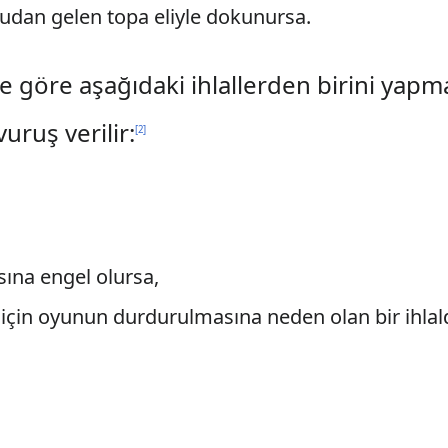
dan gelen topa eliyle dokunursa.
 göre aşağıdaki ihlallerden birini yap
uruş verilir:
[
2
]
ına engel olursa,
 için oyunun durdurulmasına neden olan bir ihlal