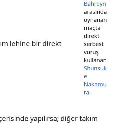
Bahreyn
arasında
oynanan
maçta
direkt
m lehine bir direkt
serbest
vuruş
kullanan
Shunsuk
e
Nakamu
ra
.
çerisinde yapılırsa; diğer takım