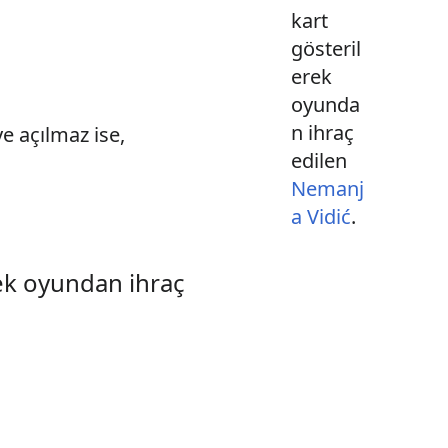
kart
gösteril
erek
oyunda
n ihraç
ye açılmaz ise,
edilen
Nemanj
a Vidić
.
rek oyundan ihraç