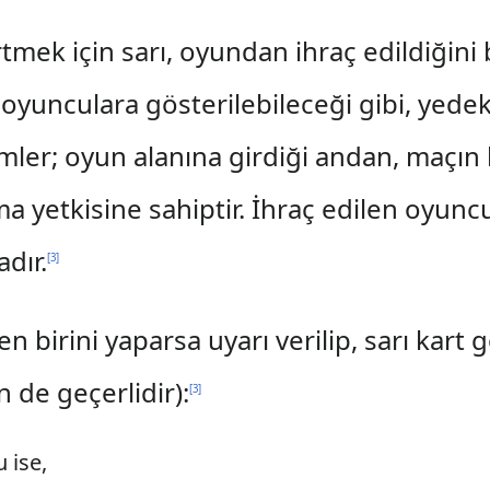
tmek için sarı, oyundan ihraç edildiğini 
ki oyunculara gösterilebileceği gibi, yed
mler; oyun alanına girdiği andan, maçın 
 yetkisine sahiptir. İhraç edilen oyuncu
dır.
[
3
]
n birini yaparsa uyarı verilip, sarı kart g
 de geçerlidir):
[
3
]
 ise,