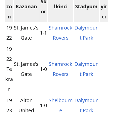
Sk
zo
Kazanan
İkinci
Stadyum
yir
or
n
ci
19
St. James's
Shamrock
Dalymoun
1-1
22
Gate
Rovers
t Park
19
22
St. James's
Shamrock
Dalymoun
Te
1-0
Gate
Rovers
t Park
kra
r
19
Alton
Shelbourn
Dalymoun
1-0
23
United
e
t Park