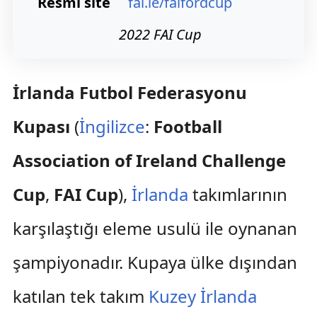
Resmî site
fai.ie/faifordcup
2022 FAI Cup
İrlanda Futbol Federasyonu
Kupası
(
İngilizce
:
Football
Association of Ireland Challenge
Cup
,
FAI Cup
),
İrlanda
takımlarının
karşılaştığı eleme usulü ile oynanan
şampiyonadır. Kupaya ülke dışından
katılan tek takım
Kuzey İrlanda