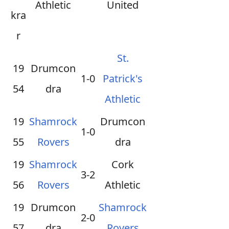
Athletic
United
kra
r
St.
19
Drumcon
1-0
Patrick's
54
dra
Athletic
19
Shamrock
Drumcon
1-0
55
Rovers
dra
19
Shamrock
Cork
3-2
56
Rovers
Athletic
19
Drumcon
Shamrock
2-0
57
dra
Rovers