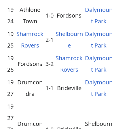
19
Athlone
Dalymoun
1-0
Fordsons
24
Town
t Park
19
Shamrock
Shelbourn
Dalymoun
2-1
25
Rovers
e
t Park
19
Shamrock
Dalymoun
Fordsons
3-2
26
Rovers
t Park
19
Drumcon
Dalymoun
1-1
Brideville
27
dra
t Park
19
27
Drumcon
Shelbourn