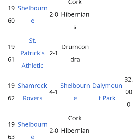
Cork
19
Shelbourn
2-0
Hibernian
60
e
s
St.
19
Drumcon
Patrick's
2-1
61
dra
Athletic
32.
19
Shamrock
Shelbourn
Dalymoun
4-1
00
62
Rovers
e
t Park
0
Cork
19
Shelbourn
2-0
Hibernian
63
e