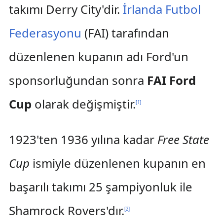
takımı Derry City'dir.
İrlanda Futbol
Federasyonu
(FAI) tarafından
düzenlenen kupanın adı Ford'un
sponsorluğundan sonra
FAI Ford
Cup
olarak değişmiştir.
[
1
]
1923'ten 1936 yılına kadar
Free State
Cup
ismiyle düzenlenen kupanın en
başarılı takımı 25 şampiyonluk ile
Shamrock Rovers'dır.
[
2
]