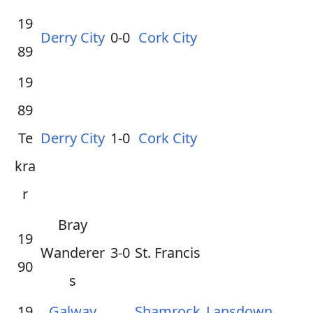
19
Derry City
0-0
Cork City
89
19
89
Te
Derry City
1-0
Cork City
kra
r
Bray
19
Wanderer
3-0
St. Francis
90
s
19
Galway
Shamrock
Lansdown