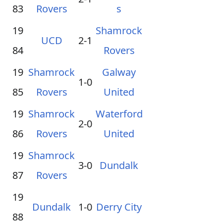
83
Rovers
s
19
Shamrock
UCD
2-1
84
Rovers
19
Shamrock
Galway
1-0
85
Rovers
United
19
Shamrock
Waterford
2-0
86
Rovers
United
19
Shamrock
3-0
Dundalk
87
Rovers
19
Dundalk
1-0
Derry City
88