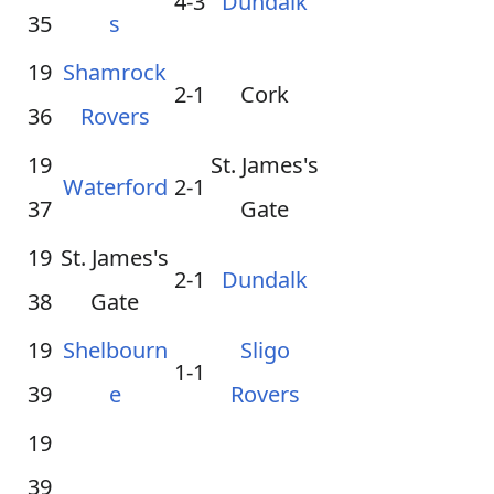
4-3
Dundalk
35
s
19
Shamrock
2-1
Cork
36
Rovers
19
St. James's
Waterford
2-1
37
Gate
19
St. James's
2-1
Dundalk
38
Gate
19
Shelbourn
Sligo
1-1
39
e
Rovers
19
39