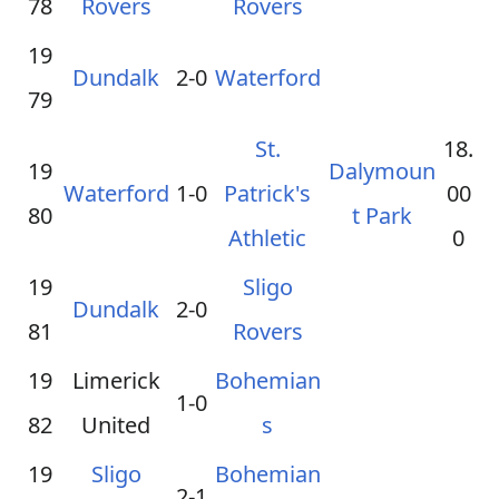
78
Rovers
Rovers
19
Dundalk
2-0
Waterford
79
St.
18.
19
Dalymoun
Waterford
1-0
Patrick's
00
80
t Park
Athletic
0
19
Sligo
Dundalk
2-0
81
Rovers
19
Limerick
Bohemian
1-0
82
United
s
19
Sligo
Bohemian
2-1