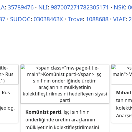
LA
:
35789476
NLI
:
987007271782305171
NSK
:
0
37
SUDOC
:
03038463X
Trove
:
1088688
VIAF
:
2
n
Rus
Mihail
tanınm
jeolog,
kolekti
Komünist parti
, işçi sınıfının
Anarşis
önderliğinde üretim araçlarının
st
temsilc
mülkiyetinin kolektifleştirilmesini
babalar