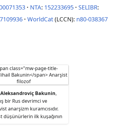
00071353
NTA
:
152233695
SELIBR
:
7109936
WorldCat
(LCCN):
n80-038367
 Aleksandroviç Bakunin
,
ış bir
Rus devrimci
ve
vist anarşizm kuramcısıdır.
t düşünürlerin ilk kuşağının
ilerindendir ve
Anarşizmin
ı
olarak anılan