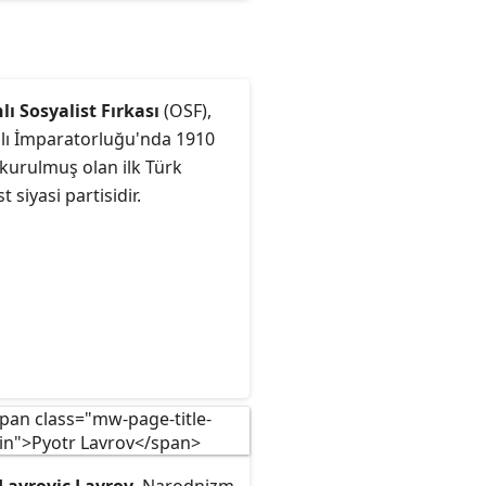
arası bir komünist örgüt.
ı Sosyalist Fırkası
(OSF),
ı İmparatorluğu'nda 1910
 kurulmuş olan ilk Türk
t siyasi partisidir.