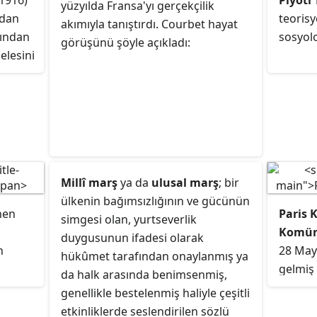
-1916)
Piyotr
biridir.
yüzyılda Fransa'yı gerçekçilik
ılmaya
rdan
teorisy
akımıyla tanıştırdı. Courbet hayat
fından
sosyol
görüşünü şöyle açıkladı:
elesini
urulan
n
şlerine
list
kabul
Millî marş
ya da
ulusal marş
; bir
ülkenin bağımsızlığının ve gücünün
nen
Paris 
simgesi olan, yurtseverlik
Komün
duygusunun ifadesi olarak
n
28 Mayı
hükûmet tarafından onaylanmış ya
gelmiş 
da halk arasında benimsenmiş,
sosyal
genellikle bestelenmiş haliyle çeşitli
tarafta
etkinliklerde seslendirilen sözlü