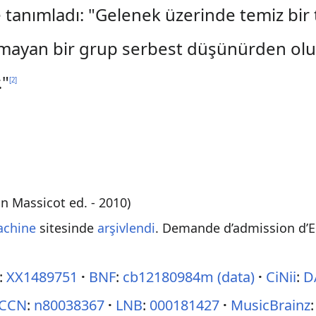
 tanımladı: "Gelenek üzerinde temiz bir
mayan bir grup serbest düşünürden oluşur
."
[
2
]
n Massicot ed. - 2010)
achine
sitesinde
arşivlendi
. Demande d’admission d’
:
XX1489751
BNF
:
cb12180984m
(data)
CiNii
:
D
CCN
:
n80038367
LNB
:
000181427
MusicBrainz