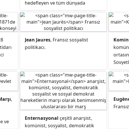
hedefleyen ve tüm dünyada
düşünür
herkesten yeteneğine göre,
herkese ihtiyacı kadar ilkesi
doğrultusunda sınıfsız, sınırsız ve
sömürüsüz bir dünya kurmayı
28
Jean Jaures
, Fransız sosyalist
Komin
amaçlayan yasal veya yasa dışı
tidarı
politikacı.
komüni
olarak örgütlenen, silahlı kanadı da
ci
ortasın
bulunabilen siyasi parti.
Sovyetl
tarafın
kuvvet
araçlar
yıkmak
Marşı
,
Eugène
oluşu i
Fransı
olan Ul
Cumhur
Enternasyonal
çeşitli anarşist,
şe ve
mücade
komünist, sosyalist, demokratik