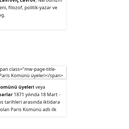
 Lavroviç Lavrov
, Narodnizm
eni, filozof, politik-yazar ve
og.
Komünü üyeleri
veya
arlar
1871 yılında 18 Mart -
s tarihleri arasında iktidara
olan Paris Komünü adlı ilk
ist hükûmetin üye ve
rlarını anlatır. Komün'ün