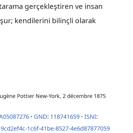
 tarama gerçekleştiren ve insan
; kendilerini bilinçli olarak
Eugène Pottier New-York, 2 décembre 1875
A05087276
GND
:
118741659
ISNI
:
:
9cd2ef4c-1c6f-41be-8527-4e6d87877059