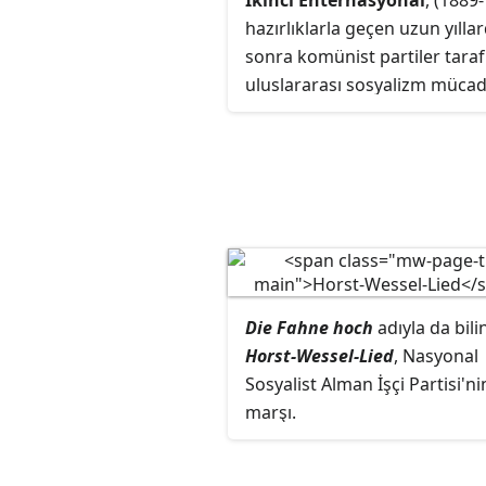
İkinci Enternasyonal
, (1889
sözlerle değiştirilerek kullan
hazırlıklarla geçen uzun yılla
başlandı.
sonra komünist partiler tara
uluslararası sosyalizm mücad
yürütmek amacıyla 1889'da k
organizasyon. 1876'da dağıla
Birinci Enternasyonal'in görü
paralel olarak anarko-sendika
hareket organizasyona yine 
edilmemiştir.
Die Fahne hoch
adıyla da bili
Horst-Wessel-Lied
, Nasyonal
Sosyalist Alman İşçi Partisi'ni
marşı.