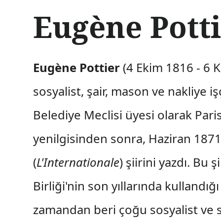
İ
Eugène Pott
ç
e
r
i
ğ
Eugène Pottier
(4 Ekim 1816 - 6 K
e
a
sosyalist, şair, mason ve nakliye iş
t
l
Belediye Meclisi üyesi olarak Par
a
yenilgisinden sonra, Haziran 187
(
L'Internationale
) şiirini yazdı. Bu 
Birliği'nin son yıllarında kullandı
zamandan beri çoğu sosyalist ve so