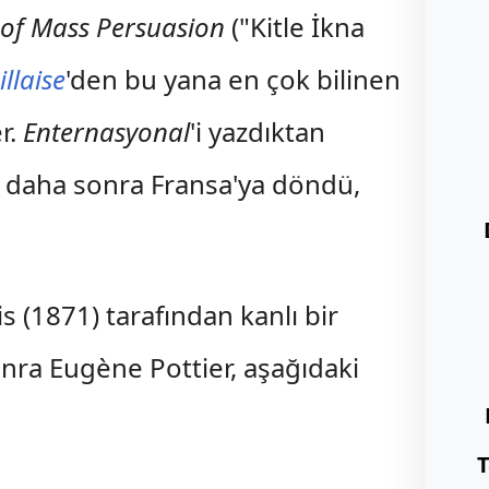
 of Mass Persuasion
("Kitle İkna
llaise
'den bu yana en çok bilinen
r.
Enternasyonal
'i yazdıktan
k daha sonra Fransa'ya döndü,
is (1871) tarafından kanlı bir
onra Eugène Pottier, aşağıdaki