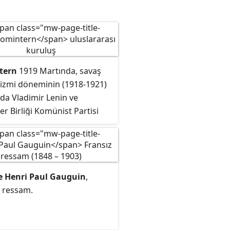
lerden biridir.
tern
1919 Martında, savaş
zmi döneminin (1918-1921)
da Vladimir Lenin ve
er Birliği Komünist Partisi
dan kurulan, "silahlı
ler de dahil tüm mümkün
la uluslararası burjuvaziyi
 ve devletin tamamen yok
 Henri Paul Gauguin
,
çin bir geçiş aşaması demek
z ressam.
uslararası Sovyet
iyetini yaratmak için"
le etme amacı güden