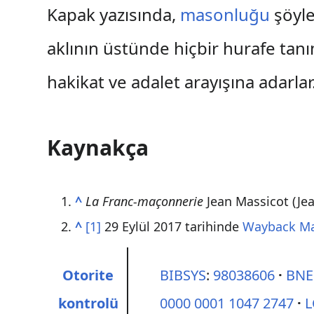
Kapak yazısında,
masonluğu
şöyle
aklının üstünde hiçbir hurafe tanı
hakikat ve adalet arayışına adarlar
Kaynakça
^
La Franc-maçonnerie
Jean Massicot (Jea
^
[1]
29 Eylül 2017 tarihinde
Wayback M
Otorite
BIBSYS
:
98038606
BNE
kontrolü
0000 0001 1047 2747
L