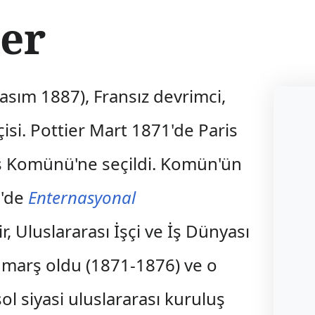
ier
asım 1887), Fransız devrimci,
çisi. Pottier Mart 1871'de Paris
is Komünü'ne seçildi. Komün'ün
1'de
Enternasyonal
şiir, Uluslararası İşçi ve İş Dünyası
ğı marş oldu (1871-1876) ve o
l siyasi uluslararası kuruluş