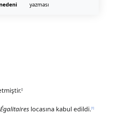
nedeni
yazması
tmiştir.
[
]
 Égalitaires
locasına kabul edildi.
[
1
]