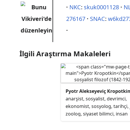
NKC
:
skuk0001128
N
276167
SNAC
:
w6kd27
İlgili Araştırma Makaleleri
Pyotr Alekseyeviç Kropotki
anarşist, sosyalist, devrimci,
ekonomist, sosyolog, tarihçi, 
zoolog, siyaset bilimci, insan
coğrafyacısı, anarşist komüni
yazar, anarşizm kuramcısı.