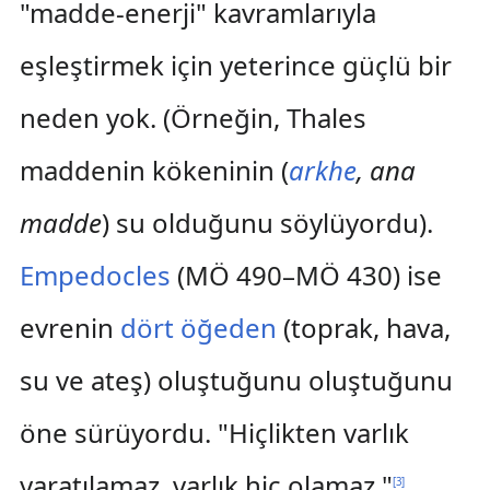
"madde-enerji" kavramlarıyla
eşleştirmek için yeterince güçlü bir
neden yok. (Örneğin, Thales
maddenin kökeninin (
arkhe
, ana
madde
) su olduğunu söylüyordu).
Empedocles
(MÖ 490–MÖ 430) ise
evrenin
dört öğeden
(toprak, hava,
su ve ateş) oluştuğunu oluştuğunu
öne sürüyordu. "Hiçlikten varlık
yaratılamaz, varlık hiç olamaz."
[
3
]