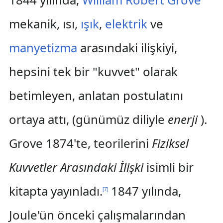
mekanik, ısı,
ışık
,
elektrik
ve
manyetizma
arasındaki ilişkiyi,
hepsini tek bir "kuvvet" olarak
betimleyen, anlatan postulatını
ortaya attı, (günümüz diliyle
enerji
).
Grove 1874'te, teorilerini
Fiziksel
Kuvvetler Arasındaki İlişki
isimli bir
kitapta yayınladı.
1847 yılında,
[
7
]
Joule'ün önceki çalışmalarından