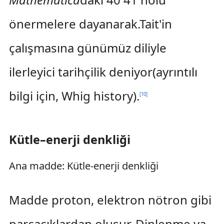
önermelere dayanarak.Tait'in
çalışmasına günümüz diliyle
ilerleyici tarihçilik deniyor(ayrıntılı
bilgi için, Whig history).
[
10
]
Kütle–enerji denkliği
Ana madde: Kütle-enerji denkliği
Madde proton, elektron nötron gibi
parçacıklardan oluşur. Dinlenme ya