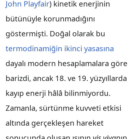
John Playfair
) kinetik enerjinin
bütünüyle korunmadığını
göstermişti. Doğal olarak bu
termodinamiğin ikinci yasasına
dayalı modern hesaplamalara göre
barizdi, ancak 18. ve 19. yüzyıllarda
kayıp enerji hâlâ bilinmiyordu.
Zamanla, sürtünme kuvveti etkisi
altında gerçekleşen hareket
sonucunda oluşan ısının
vis viva
nın