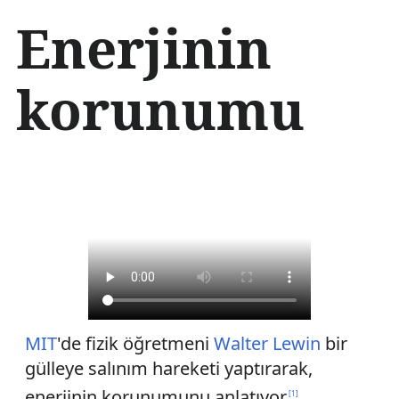
İ
Enerjinin
ç
e
r
korunumu
i
ğ
e
a
t
l
a
MIT
'de fizik öğretmeni
Walter Lewin
bir
gülleye salınım hareketi yaptırarak,
enerjinin korunumunu anlatıyor.
[
1
]