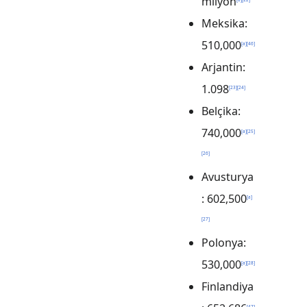
milyon
Meksika:
510,000
[
a
]
[
46
]
Arjantin:
1.098
[
23
]
[
24
]
Belçika:
740,000
[
a
]
[
25
]
[
26
]
Avusturya
: 602,500
[
a
]
[
27
]
Polonya:
530,000
[
a
]
[
28
]
Finlandiya
[
47
]