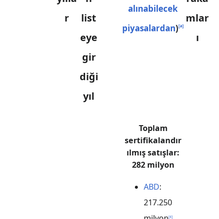
alınabilecek
r
list
mlar
piyasalardan
)
[
a
]
eye
ı
gir
diği
yıl
Toplam
sertifikalandır
ılmış satışlar:
282 milyon
ABD
:
217.250
milyon
[
4
]