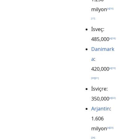
milyon
[
a
]
[
16
]
[
17
]
İsveç:
485,000
[
a
]
[
18
]
Danimark
a
:
420,000
[
a
]
[
19
]
[
20
]
[
21
]
İsviçre:
350,000
[
a
]
[
22
]
Arjantin
:
1.606
milyon
[
a
]
[
23
]
[
24
]