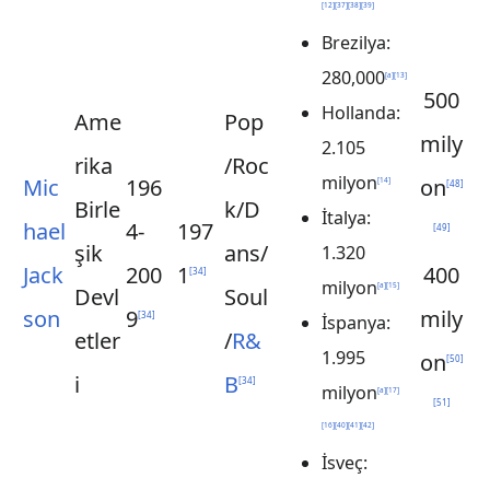
[
12
]
[
37
]
[
38
]
[
39
]
Brezilya:
280,000
[
a
]
[
13
]
500
Hollanda:
Ame
Pop
mily
2.105
rika
/Roc
milyon
Mic
196
on
[
14
]
[
48
]
Birle
k/D
İtalya:
hael
4-
197
[
49
]
şik
ans/
1.320
Jack
200
1
400
[
34
]
milyon
[
a
]
[
15
]
Devl
Soul
son
9
mily
[
34
]
İspanya:
etler
/
R&
1.995
on
[
50
]
i
B
[
34
]
milyon
[
a
]
[
17
]
[
51
]
[
16
]
[
40
]
[
41
]
[
42
]
İsveç: