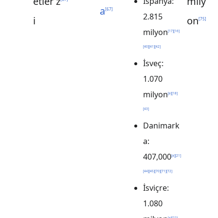
etler
z
mily
İspanya:
a
[
67
]
2.815
i
on
[
75
]
milyon
[
17
]
[
16
]
[
40
]
[
41
]
[
42
]
İsveç:
1.070
milyon
[
a
]
[
18
]
[
43
]
Danimark
a:
407,000
[
a
]
[
21
]
[
44
]
[
45
]
[
70
]
[
71
]
[
72
]
İsviçre:
1.080
[
a
]
[
22
]