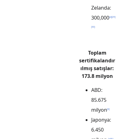
Zelanda:
300,000
[
a
]
[
29
]
[
30
]
Toplam
sertifikalandır
ılmış satışlar:
173.8 milyon
ABD:
85.675
milyon
[
4
]
Japonya:
6.450
[
a
]
[
5
]