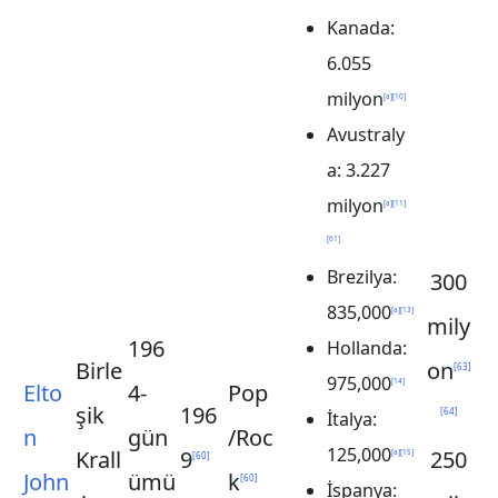
Kanada:
6.055
milyon
[
a
]
[
10
]
Avustraly
a: 3.227
milyon
[
a
]
[
11
]
[
61
]
Brezilya:
300
835,000
[
a
]
[
13
]
mily
196
Hollanda:
Birle
on
[
63
]
975,000
[
14
]
Elto
4-
Pop
şik
196
[
64
]
İtalya:
n
gün
/Roc
125,000
Krall
9
250
[
a
]
[
15
]
[
60
]
John
ümü
k
[
60
]
İspanya: