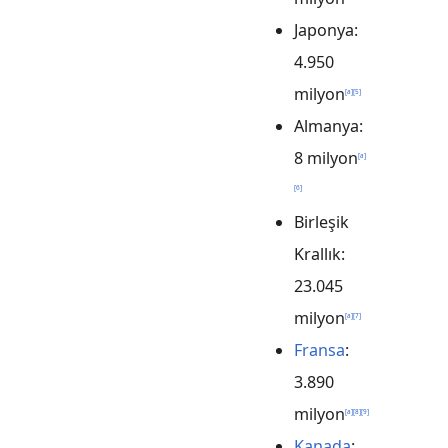
Japonya:
4.950
milyon
[
a
]
[
5
]
Almanya:
8 milyon
[
a
]
[
6
]
Birleşik
Krallık:
23.045
milyon
[
a
]
[
7
]
Fransa
:
3.890
milyon
[
a
]
[
8
]
[
9
]
Kanada
: