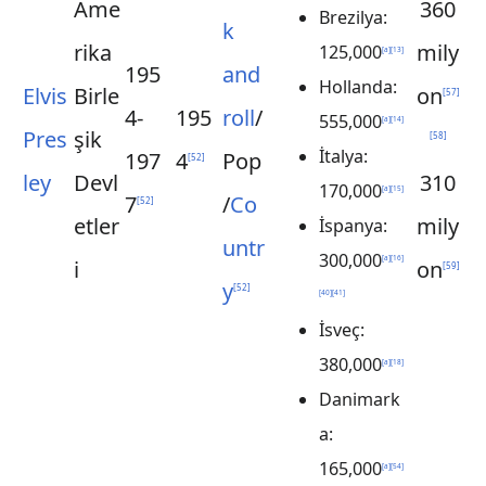
Ame
360
Brezilya:
k
rika
mily
125,000
[
a
]
[
13
]
195
and
Hollanda:
Elvis
Birle
on
[
57
]
4-
195
roll
/
555,000
[
a
]
[
14
]
Pres
şik
[
58
]
İtalya:
197
4
Pop
[
52
]
ley
Devl
310
170,000
[
a
]
[
15
]
7
/
Co
[
52
]
etler
mily
İspanya:
untr
300,000
[
a
]
[
16
]
i
on
[
59
]
y
[
52
]
[
40
]
[
41
]
İsveç:
380,000
[
a
]
[
18
]
Danimark
a:
165,000
[
a
]
[
54
]