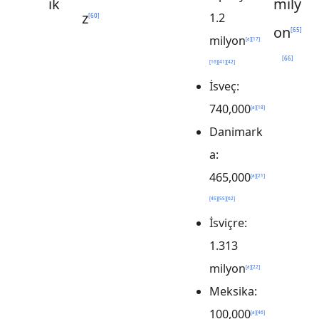
ık
mily
z
1.2
[
60
]
on
[
65
]
milyon
[
a
]
[
17
]
[
66
]
[
16
]
[
41
]
[
42
]
İsveç:
740,000
[
a
]
[
18
]
Danimark
a:
465,000
[
a
]
[
21
]
[
45
]
[
55
]
[
62
]
İsviçre:
1.313
milyon
[
a
]
[
22
]
Meksika:
100,000
[
a
]
[
46
]