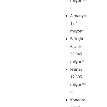
milyon
[
35
]
Almanya:
12.4
milyon
[
6
]
Birleşik
Krallık:
30.045
milyon
[
7
]
Fransa:
12.805
milyon
[
8
]
[
9
]
[
36
]
Kanada: