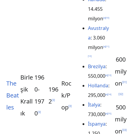
14.455
milyon
[
a
]
[
10
]
Avustraly
a
: 3.060
milyon
[
a
]
[
11
]
[
12
]
600
Brezilya
:
mily
550,000
Birle
196
[
a
]
[
13
]
The
Roc
on
[
31
]
Hollanda
:
şik
0-
196
Beat
k/P
295,000
[
32
]
[
a
]
[
14
]
Krall
197
2
[
3
]
İtalya
:
les
op
500
[
3
]
ık
0
[
3
]
730,000
[
a
]
[
15
]
mily
İspanya
:
on
[
33
]
1.250