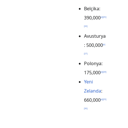
Belçika:
390,000
[
a
]
[
25
]
[
26
]
Avusturya
: 500,000
[
a
]
[
27
]
Polonya:
175,000
[
a
]
[
28
]
Yeni
Zelanda
:
660,000
[
a
]
[
29
]
[
30
]