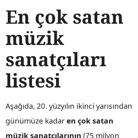
İ
En çok satan
ç
e
r
müzik
i
ğ
e
sanatçıları
a
t
l
a
listesi
Aşağıda, 20. yüzyılın ikinci yarısından
günümüze kadar
en çok satan
müzik sanatçılarının
(75 milyon