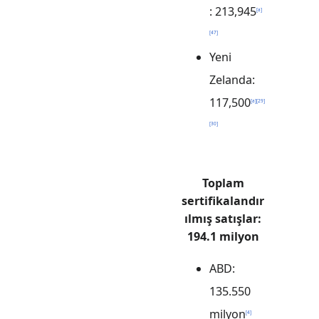
: 213,945
[
a
]
[
47
]
Yeni
Zelanda:
117,500
[
a
]
[
29
]
[
30
]
Toplam
sertifikalandır
ılmış satışlar:
194.1 milyon
ABD:
135.550
milyon
[
4
]