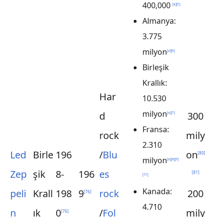
400,000
[
a
]
[
5
]
Almanya:
3.775
milyon
[
a
]
[
6
]
Birleşik
Krallık:
Har
10.530
milyon
d
300
[
a
]
[
7
]
Fransa:
rock
mily
2.310
Led
Birle
196
/
Blu
on
[
80
]
milyon
[
a
]
[
8
]
[
9
]
Zep
şik
8-
196
es
[
81
]
[
77
]
Kanada:
peli
Krall
198
9
rock
200
[
76
]
4.710
n
ık
0
/
Fol
mily
[
76
]