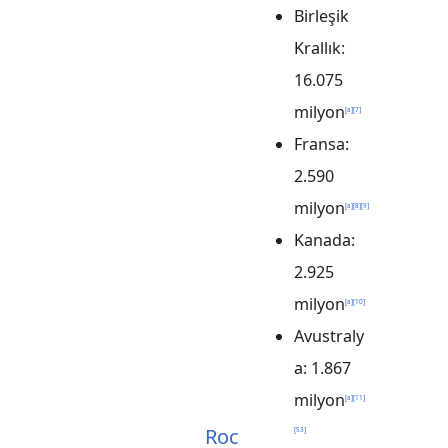
Birleşik
Krallık:
16.075
milyon
[
a
]
[
7
]
Fransa:
2.590
milyon
[
a
]
[
8
]
[
9
]
Kanada:
2.925
milyon
[
a
]
[
10
]
Avustraly
a: 1.867
milyon
[
a
]
[
11
]
Roc
[
53
]