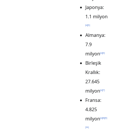
Japonya:
1.1 milyon
[
a
]
[
5
]
Almanya:
7.9
milyon
[
a
]
[
6
]
Birleşik
Krallık:
27.645
milyon
[
a
]
[
7
]
Fransa:
4.825
milyon
[
a
]
[
8
]
[
9
]
[
36
]