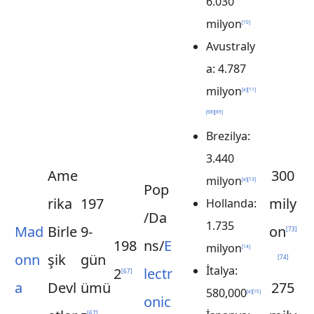
6.030
milyon
[
10
]
Avustraly
a: 4.787
milyon
[
a
]
[
11
]
[
68
]
[
69
]
Brezilya:
3.440
Ame
300
milyon
[
a
]
[
13
]
Pop
rika
197
mily
Hollanda:
/Da
1.735
Mad
Birle
9-
on
[
73
]
198
ns/
E
milyon
[
14
]
onn
şik
gün
[
74
]
İtalya:
2
lectr
[
67
]
a
Devl
ümü
275
580,000
[
a
]
[
15
]
onic
[
67
]