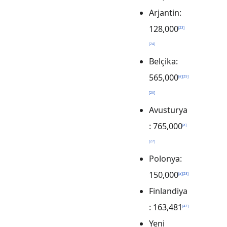
Arjantin:
128,000
[
23
]
[
24
]
Belçika:
565,000
[
a
]
[
25
]
[
26
]
Avusturya
: 765,000
[
a
]
[
27
]
Polonya:
150,000
[
a
]
[
28
]
Finlandiya
: 163,481
[
47
]
Yeni