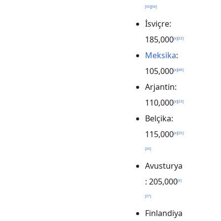
[
55
]
[
56
]
İsviçre:
185,000
[
a
]
[
22
]
Meksika
:
105,000
[
a
]
[
46
]
Arjantin:
110,000
[
a
]
[
23
]
Belçika:
115,000
[
a
]
[
25
]
[
26
]
Avusturya
: 205,000
[
a
]
[
27
]
Finlandiya