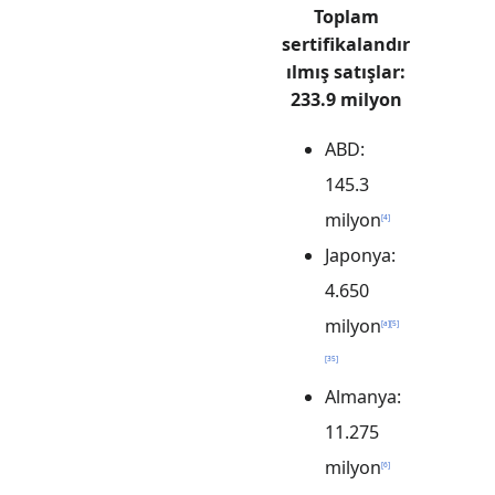
Toplam
sertifikalandır
ılmış satışlar:
233.9 milyon
ABD:
145.3
milyon
[
4
]
Japonya:
4.650
milyon
[
a
]
[
5
]
[
35
]
Almanya:
11.275
milyon
[
6
]