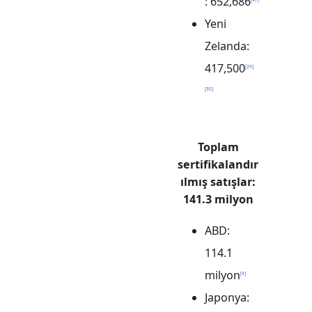
: 652,686
Yeni
Zelanda:
417,500
[
29
]
[
30
]
Toplam
sertifikalandır
ılmış satışlar:
141.3 milyon
ABD:
114.1
milyon
[
4
]
Japonya: