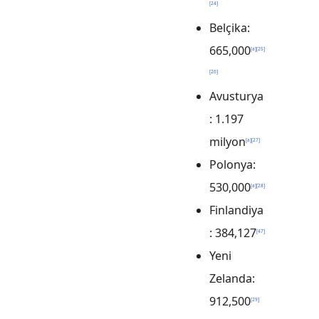
[
24
]
Belçika:
665,000
[
a
]
[
25
]
[
26
]
Avusturya
: 1.197
milyon
[
a
]
[
27
]
Polonya:
530,000
[
a
]
[
28
]
Finlandiya
: 384,127
[
47
]
Yeni
Zelanda:
912,500
[
29
]