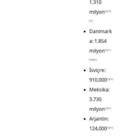
1.310
milyon
[
a
]
[
18
]
[
43
]
Danimark
a: 1.854
milyon
[
a
]
[
21
]
[
44
]
[
45
]
İsviçre:
910,000
[
a
]
[
22
]
Meksika:
3.730
milyon
[
a
]
[
46
]
Arjantin:
124,000
[
a
]
[
23
]