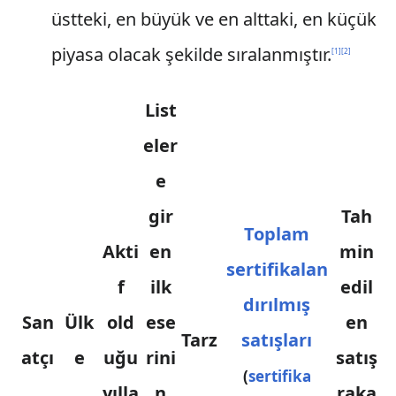
üstteki, en büyük ve en alttaki, en küçük
piyasa olacak şekilde sıralanmıştır.
[
1
]
[
2
]
List
eler
e
gir
Tah
Toplam
Akti
en
min
sertifikalan
f
ilk
edil
dırılmış
San
Ülk
old
ese
en
Tarz
satışları
atçı
e
uğu
rini
satış
(
sertifika
yılla
n
raka