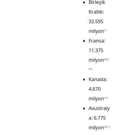
Birleşik
Krallık:
32.595
milyon
[
7
]
Fransa:
11.375
milyon
[
8
]
[
9
]
[
36
]
Kanada:
4.670
milyon
[
10
]
Avustraly
a: 6.775
milyon
[
a
]
[
11
]