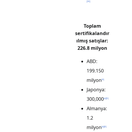
[
30
]
Toplam
sertifikalandır
ılmış satışlar:
226.8 milyon
ABD:
199.150
milyon
[
4
]
Japonya:
300,000
[
a
]
[
5
]
Almanya:
1.2
milyon
[
a
]
[
6
]