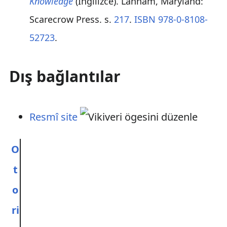
Knowledge
(İngilizce). Lanham, Maryland:
Scarecrow Press. s.
217
.
ISBN
978-0-8108-
52723
.
Dış bağlantılar
Resmî site
O
t
o
ri