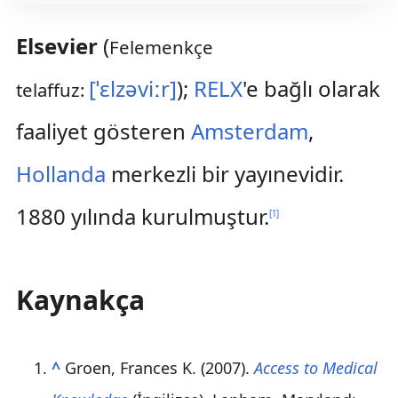
Elsevier
(
Felemenkçe
[ˈɛlzəviːr]
);
RELX
'e bağlı olarak
telaffuz:
faaliyet gösteren
Amsterdam
,
Hollanda
merkezli bir yayınevidir.
1880 yılında kurulmuştur.
[
1
]
Kaynakça
^
Groen, Frances K. (2007).
Access to Medical