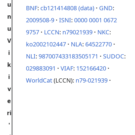
BNF
:
cb121414808
(data)
GND
:
2009508-9
ISNI
:
0000 0001 0672
9757
LCCN
:
n79021939
NKC
:
ko2002102447
NLA
:
64522770
NLI
:
987007433183505171
SUDOC
:
029883091
VIAF
:
152166420
WorldCat
(LCCN):
n79-021939