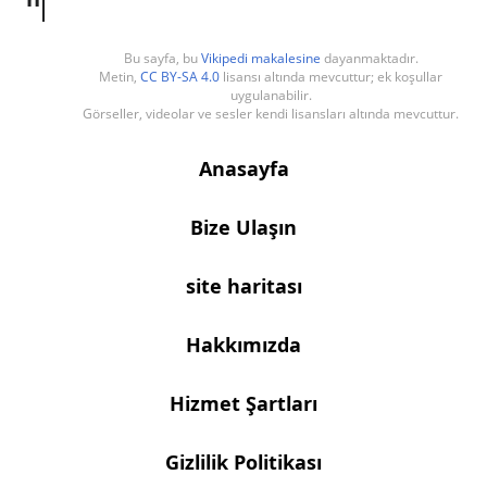
Bu sayfa, bu
Vikipedi makalesine
dayanmaktadır.
Metin,
CC BY-SA 4.0
lisansı altında mevcuttur; ek koşullar
uygulanabilir.
Görseller, videolar ve sesler kendi lisansları altında mevcuttur.
Anasayfa
Bize Ulaşın
site haritası
Hakkımızda
Hizmet Şartları
Gizlilik Politikası