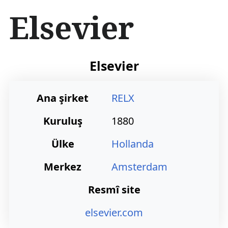
İ
Elsevier
ç
e
r
i
ğ
Elsevier
e
a
t
Ana şirket
RELX
l
a
Kuruluş
1880
Ülke
Hollanda
Merkez
Amsterdam
Resmî site
elsevier.com