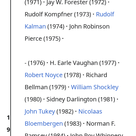
(1971)
Jay W. Forester (1972)
Rudolf Kompfner (1973)
Rudolf
Kalman
(1974)
John Robinson
Pierce (1975)
-
(1976)
H. Earle Vaughan (1977)
Robert Noyce
(1978)
Richard
Bellman (1979)
William Shockley
(1980)
Sidney Darlington (1981)
John Tukey
(1982)
Nicolaas
1
Bloembergen
(1983)
Norman F.
9
Ramsey (1984)
John Roy Whinnery