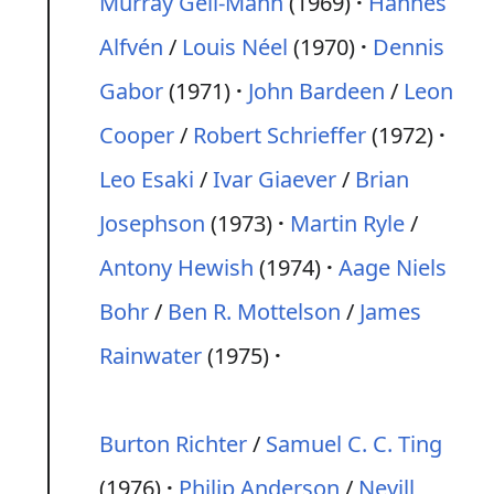
Murray Gell-Mann
(1969)
Hannes
Alfvén
/
Louis Néel
(1970)
Dennis
Gabor
(1971)
John Bardeen
/
Leon
Cooper
/
Robert Schrieffer
(1972)
Leo Esaki
/
Ivar Giaever
/
Brian
Josephson
(1973)
Martin Ryle
/
Antony Hewish
(1974)
Aage Niels
Bohr
/
Ben R. Mottelson
/
James
Rainwater
(1975)
Burton Richter
/
Samuel C. C. Ting
(1976)
Philip Anderson
/
Nevill