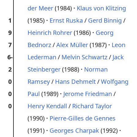
der Meer
(1984)
Klaus von Klitzing
1
(1985)
Ernst Ruska
/
Gerd Binnig
/
9
Heinrich Rohrer
(1986)
Georg
7
Bednorz
/
Alex Müller
(1987)
Leon
6-
Lederman
/
Melvin Schwartz
/
Jack
2
Steinberger
(1988)
Norman
0
Ramsey
/
Hans Dehmelt
/
Wolfgang
0
Paul
(1989)
Jerome Friedman
/
0
Henry Kendall
/
Richard Taylor
(1990)
Pierre-Gilles de Gennes
(1991)
Georges Charpak
(1992)