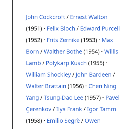
John Cockcroft
/
Ernest Walton
(1951)
Felix Bloch
/
Edward Purcell
(1952)
Frits Zernike
(1953)
Max
Born
/
Walther Bothe
(1954)
Willis
Lamb
/
Polykarp Kusch
(1955)
William Shockley
/
John Bardeen
/
Walter Brattain
(1956)
Chen Ning
Yang
/
Tsung-Dao Lee
(1957)
Pavel
Çerenkov
/
İlya Frank
/
İgor Tamm
(1958)
Emilio Segrè
/
Owen