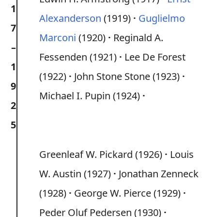
1
Alexanderson
(1919)
Guglielmo
7
Marconi
(1920)
Reginald A.
–
Fessenden (1921)
Lee De Forest
1
(1922)
John Stone Stone (1923)
9
Michael I. Pupin (1924)
2
5
Greenleaf W. Pickard (1926)
Louis
W. Austin (1927)
Jonathan Zenneck
(1928)
George W. Pierce (1929)
Peder Oluf Pedersen (1930)