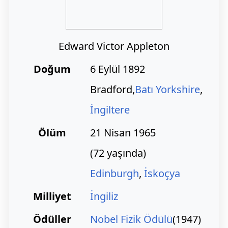
Edward Victor Appleton
Doğum
6 Eylül 1892
Bradford,
Batı Yorkshire
,
İngiltere
Ölüm
21 Nisan 1965
(72 yaşında)
Edinburgh
,
İskoçya
Milliyet
İngiliz
Ödüller
Nobel Fizik Ödülü
(1947)