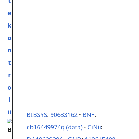
t
e
k
o
n
t
r
o
l
ü
BIBSYS
:
90633162
BNF
:
cb16449974q
(data)
CiNii
: