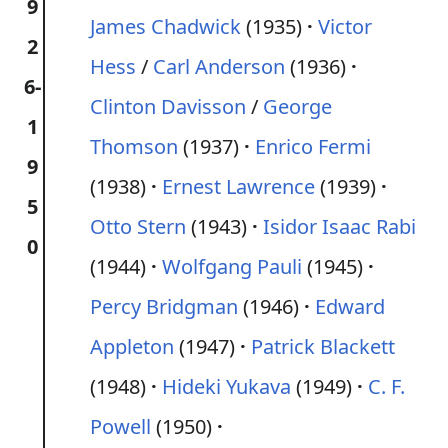
9
James Chadwick
(1935)
Victor
2
Hess
/
Carl Anderson
(1936)
6-
Clinton Davisson
/
George
1
Thomson
(1937)
Enrico Fermi
9
(1938)
Ernest Lawrence
(1939)
5
Otto Stern
(1943)
Isidor Isaac Rabi
0
(1944)
Wolfgang Pauli
(1945)
Percy Bridgman
(1946)
Edward
Appleton
(1947)
Patrick Blackett
(1948)
Hideki Yukava
(1949)
C. F.
Powell
(1950)