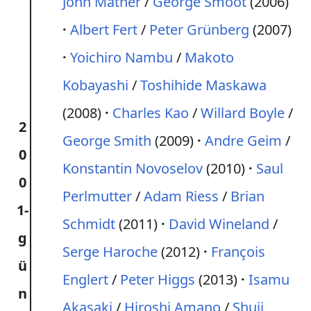
John Mather
/
George Smoot
(2006)
Albert Fert
/
Peter Grünberg
(2007)
Yoichiro Nambu
/
Makoto
Kobayashi
/
Toshihide Maskawa
(2008)
Charles Kao
/
Willard Boyle
/
2
George Smith
(2009)
Andre Geim
/
0
Konstantin Novoselov
(2010)
Saul
0
Perlmutter
/
Adam Riess
/
Brian
1-
Schmidt
(2011)
David Wineland
/
g
Serge Haroche
(2012)
François
ü
Englert
/
Peter Higgs
(2013)
Isamu
n
Akasaki
/
Hiroshi Amano
/
Shuji