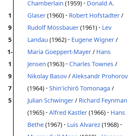
Chamberlain
(1959)
Donald A.
1
Glaser
(1960)
Robert Hofstadter
/
9
Rudolf Mössbauer
(1961)
Lev
5
Landau
(1962)
Eugene Wigner
/
1-
Maria Goeppert-Mayer
/
Hans
1
Jensen
(1963)
Charles Townes
/
9
Nikolay Basov
/
Aleksandr Prohorov
7
(1964)
Shin'ichirō Tomonaga
/
5
Julian Schwinger
/
Richard Feynman
(1965)
Alfred Kastler
(1966)
Hans
Bethe
(1967)
Luis Alvarez
(1968)