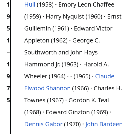
1
Hull
(1958)
Emory Leon Chaffee
9
(1959)
Harry Nyquist (1960)
Ernst
5
Guillemin (1961)
Edward Victor
1
Appleton (1962)
George C.
–
Southworth and John Hays
1
Hammond Jr. (1963)
Harold A.
9
Wheeler (1964)
-
(1965)
Claude
7
Elwood Shannon
(1966)
Charles H.
5
Townes (1967)
Gordon K. Teal
(1968)
Edward Ginzton (1969)
Dennis Gabor
(1970)
John Bardeen