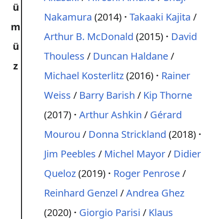
ü
Nakamura
(2014)
Takaaki Kajita
/
m
Arthur B. McDonald
(2015)
David
ü
Thouless
/
Duncan Haldane
/
z
Michael Kosterlitz
(2016)
Rainer
Weiss
/
Barry Barish
/
Kip Thorne
(2017)
Arthur Ashkin
/
Gérard
Mourou
/
Donna Strickland
(2018)
Jim Peebles
/
Michel Mayor
/
Didier
Queloz
(2019)
Roger Penrose
/
Reinhard Genzel
/
Andrea Ghez
(2020)
Giorgio Parisi
/
Klaus