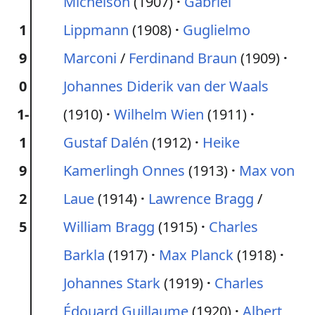
Michelson
(1907)
Gabriel
1
Lippmann
(1908)
Guglielmo
9
Marconi
/
Ferdinand Braun
(1909)
0
Johannes Diderik van der Waals
1-
(1910)
Wilhelm Wien
(1911)
1
Gustaf Dalén
(1912)
Heike
9
Kamerlingh Onnes
(1913)
Max von
2
Laue
(1914)
Lawrence Bragg
/
5
William Bragg
(1915)
Charles
Barkla
(1917)
Max Planck
(1918)
Johannes Stark
(1919)
Charles
Édouard Guillaume
(1920)
Albert