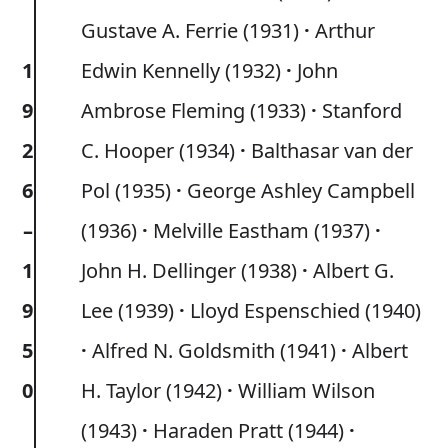
Gustave A. Ferrie (1931)
Arthur
1
Edwin Kennelly (1932)
John
9
Ambrose Fleming (1933)
Stanford
2
C. Hooper (1934)
Balthasar van der
6
Pol (1935)
George Ashley Campbell
–
(1936)
Melville Eastham (1937)
1
John H. Dellinger (1938)
Albert G.
9
Lee (1939)
Lloyd Espenschied (1940)
5
Alfred N. Goldsmith (1941)
Albert
0
H. Taylor (1942)
William Wilson
(1943)
Haraden Pratt (1944)