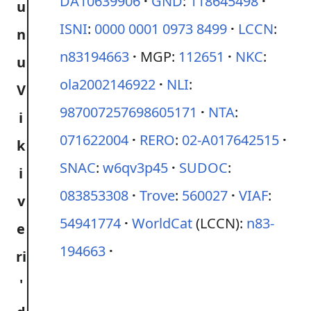
DA10639906
GND
:
118645498
ISNI
:
0000 0001 0973 8499
LCCN
:
n83194663
MGP:
112651
NKC
:
ola2002146922
NLI
:
987007257698605171
NTA
:
071622004
RERO
:
02-A017642515
SNAC
:
w6qv3p45
SUDOC
:
083853308
Trove
:
560027
VIAF
:
54941774
WorldCat
(LCCN):
n83-
194663