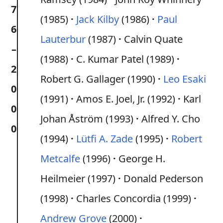
7
(1985)
Jack Kilby
(1986)
Paul
6
Lauterbur
(1987)
Calvin Quate
–
(1988)
C. Kumar Patel (1989)
2
Robert G. Gallager (1990)
Leo Esaki
0
(1991)
Amos E. Joel, Jr. (1992)
Karl
0
Johan Åström (1993)
Alfred Y. Cho
0
(1994)
Lütfi A. Zade
(1995)
Robert
Metcalfe
(1996)
George H.
Heilmeier (1997)
Donald Pederson
(1998)
Charles Concordia (1999)
Andrew Grove
(2000)