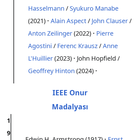
Hasselmann
/
Syukuro Manabe
(2021)
Alain Aspect
/
John Clauser
/
Anton Zeilinger
(2022)
Pierre
Agostini
/
Ferenc Krausz
/
Anne
L'Huillier
(2023)
John Hopfield /
Geoffrey Hinton
(2024)
IEEE
Onur
Madalyası
1
9
Edwin H. Armstrong (1917)
Ernst