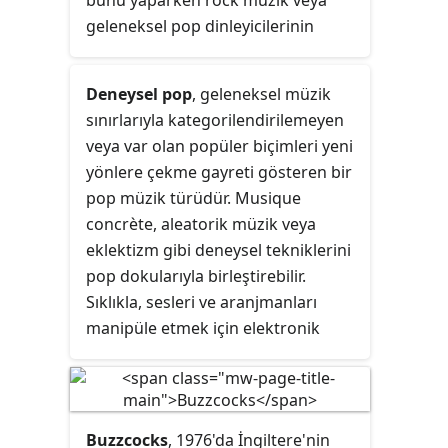
bunu yaparken rock müzik veya
yazarlığını yapmaktadır.
zamanda folk rock için önemli bir
geleneksel pop dinleyicilerinin
atılımdı.
normlarından uzaklaşmaya
çalışırlar. Ustalık, tarz veya ironi
Deneysel pop
, geleneksel müzik
kavramları, türle ilişkilendirilmiş
sınırlarıyla kategorilendirilemeyen
sanatçıların genel olarak
veya var olan popüler biçimleri yeni
odağındadır.
yönlere çekme gayreti gösteren bir
pop müzik türüdür. Musique
concrète, aleatorik müzik veya
eklektizm gibi deneysel tekniklerini
pop dokularıyla birleştirebilir.
Sıklıkla, sesleri ve aranjmanları
manipüle etmek için elektronik
efektleri kullanılır ve her zaman
aynı anda olmasa da kurgusunda
ses-tabanlı ve nota-tabanlı
çalışmaları bir araya getirebilir.
Buzzcocks
, 1976'da İngiltere'nin