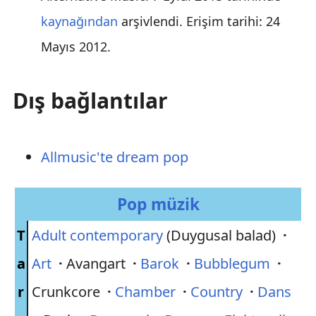
kaynağından
arşivlendi
. Erişim tarihi: 24
Mayıs 2012
.
Dış bağlantılar
Allmusic'te dream pop
Pop müzik
T
Adult contemporary
(Duygusal balad)
·
a
Art
·
Avangart
·
Barok
·
Bubblegum
·
r
Crunkcore
·
Chamber
·
Country
·
Dans