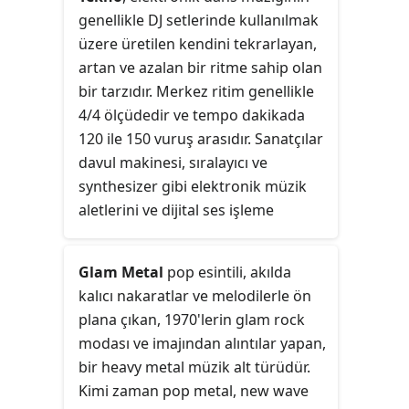
genellikle DJ setlerinde kullanılmak
üzere üretilen kendini tekrarlayan,
artan ve azalan bir ritme sahip olan
bir tarzıdır. Merkez ritim genellikle
4/4 ölçüdedir ve tempo dakikada
120 ile 150 vuruş arasıdır. Sanatçılar
davul makinesi, sıralayıcı ve
synthesizer gibi elektronik müzik
aletlerini ve dijital ses işleme
istasyonlarını kullanabilir. Roland'ın
1980'lerde ürettiği TR-808 ve TR-909
Glam Metal
pop esintili, akılda
gibi davul makineleri sanatçılar
kalıcı nakaratlar ve melodilerle ön
tarafından oldukça rağbet
plana çıkan, 1970'lerin glam rock
görmekteyken aynı zamanda bu
modası ve imajından alıntılar yapan,
enstrümanların yazılım taklitleri de
bir heavy metal müzik alt türüdür.
popülerdir.
Kimi zaman pop metal, new wave