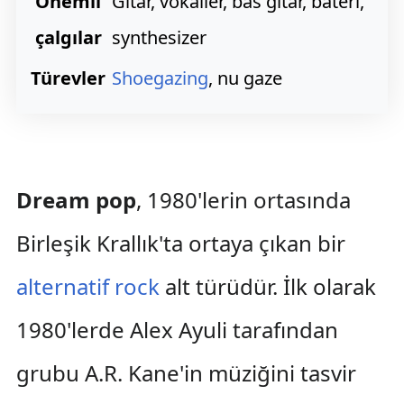
Önemli
Gitar, vokaller, bas gitar, bateri,
çalgılar
synthesizer
Türevler
Shoegazing
, nu gaze
Dream pop
, 1980'lerin ortasında
Birleşik Krallık'ta ortaya çıkan bir
alternatif rock
alt türüdür. İlk olarak
1980'lerde Alex Ayuli tarafından
grubu A.R. Kane'in müziğini tasvir