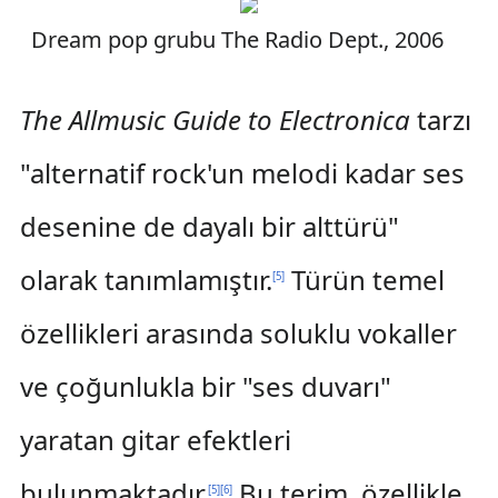
Dream pop grubu The Radio Dept., 2006
The Allmusic Guide to Electronica
tarzı
"alternatif rock'un melodi kadar ses
desenine de dayalı bir alttürü"
olarak tanımlamıştır.
Türün temel
[
5
]
özellikleri arasında soluklu vokaller
ve çoğunlukla bir "ses duvarı"
yaratan gitar efektleri
bulunmaktadır.
Bu terim, özellikle
[
5
]
[
6
]