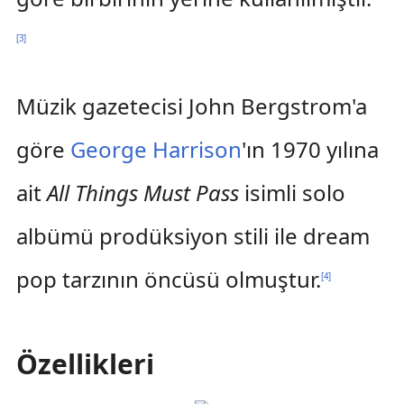
[
3
]
Müzik gazetecisi John Bergstrom'a
göre
George Harrison
'ın 1970 yılına
ait
All Things Must Pass
isimli solo
albümü prodüksiyon stili ile dream
pop tarzının öncüsü olmuştur.
[
4
]
Özellikleri