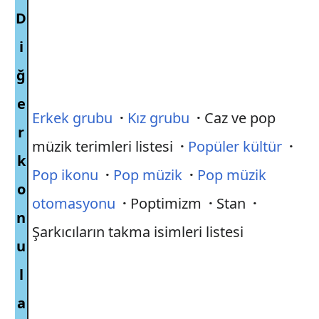
D
i
ğ
e
Erkek grubu
·
Kız grubu
·
Caz ve pop
r
müzik terimleri listesi
·
Popüler kültür
·
k
Pop ikonu
·
Pop müzik
·
Pop müzik
o
otomasyonu
·
Poptimizm
·
Stan
·
n
Şarkıcıların takma isimleri listesi
u
l
a