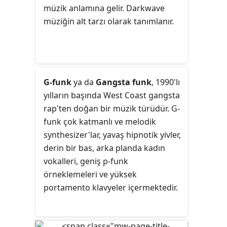
etkileyen sanatçılar da bu
müzik anlamına gelir. Darkwave
sınırlandırmaya girmekteydiler. Kimi
müziğin alt tarzı olarak tanımlanır.
zaman "alternatif" sınıflandırması
sonunda anaakıma giriş yapan
underground rock sanatçıları için,
kimi zaman da rock olsa da olmasa
da punk rock, new wave ve post-
G-funk
ya da
Gangsta funk
, 1990'lı
punk gibi tarzlardan ilham alan
yılların başında West Coast gangsta
sanatçılar için kullanılmıştır.
rap'ten doğan bir müzik türüdür. G-
funk çok katmanlı ve melodik
synthesizer'lar, yavaş hipnotik yivler,
derin bir bas, arka planda kadın
vokalleri, geniş p-funk
örneklemeleri ve yüksek
portamento klavyeler içermektedir.