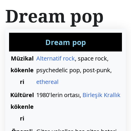
İ
Dream pop
ç
e
r
i
ğ
Dream pop
e
a
t
Müzikal
Alternatif rock
, space rock,
l
a
kökenle
psychedelic pop, post-punk,
ri
ethereal
Kültürel
1980'lerin ortası,
Birleşik Krallık
kökenle
ri