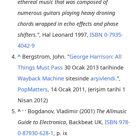
ethereal music that was composed of
numerous guitars playing heavy droning
chords wrapped in echo effects and phase
shifters."
, Hal Leonard 1997,
ISBN 0-7935-
4042-9
^
Bergstrom, John. "
George Harrison: All
Things Must Pass
30 Ocak 2013 tarihinde
Wayback Machine
sitesinde
arşivlendi
.",
PopMatters
, 14 Ocak 2011, (erişim tarihi 1
Nisan 2012)
^
Bogdanov, Vladimir (2001)
The Allmusic
a
b
Guide to Electronica
, Backbeat UK,
ISBN 978-
0-87930-628-1
, p. ix