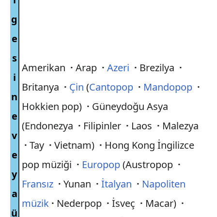
g
e
s
Amerikan
·
Arap
·
Azeri
·
Brezilya
·
i
Britanya
·
Çin
(
Cantopop
·
Mandopop
·
n
Hokkien pop)
·
Güneydoğu Asya
e
(Endonezya
·
Filipinler
·
Laos
·
Malezya
v
·
Tay
·
Vietnam)
·
Hong Kong İngilizce
e
pop müziği
·
Europop
(Austropop
·
y
Fransız
·
Yunan
·
İtalyan
·
Napoliten
a
müzik
·
Nederpop
·
İsveç
·
Macar)
·
ü