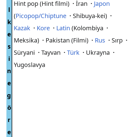
Hint pop (Hint filmi)
·
İran
·
Japon
l
(
Picopop/Chiptune
·
Shibuya-kei)
·
k
Kazak
·
Kore
·
Latin
(Kolombiya
·
e
Meksika)
·
Pakistan (Filmi)
·
Rus
·
Sırp
·
s
Süryani
·
Tayvan
·
Türk
·
Ukrayna
·
i
Yugoslavya
n
e
g
ö
r
e