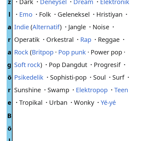
z
·
Dark
·
Deneysel
·
Dream
·
Elektronik
l
·
Emo
·
Folk
·
Geleneksel
·
Hristiyan
·
a
Indie
(
Alternatif
)
·
Jangle
·
Noise
·
r
Operatik
·
Orkestral
·
Rap
·
Reggae
·
a
Rock
(
Britpop
·
Pop punk
· Power pop ·
g
Soft rock
)
·
Pop Dangdut
·
Progresif
·
ö
Psikedelik
·
Sophisti-pop
·
Soul
·
Surf
·
r
Sunshine
·
Swamp
·
Elektropop
·
Teen
e
·
Tropikal
·
Urban
·
Wonky
·
Yé-yé
B
ö
l