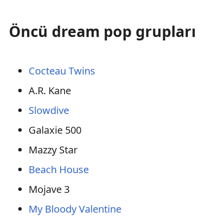
Öncü dream pop grupları
Cocteau Twins
A.R. Kane
Slowdive
Galaxie 500
Mazzy Star
Beach House
Mojave 3
My Bloody Valentine