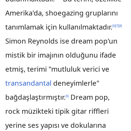
Amerika'da, shoegazing gruplarını
tanımlamak için kullanılmaktadır.
[
6
]
[
7
]
[
8
]
Simon Reynolds ise dream pop'un
mistik bir imajının olduğunu ifade
etmiş, terimi "mutluluk verici ve
transandantal
deneyimlerle"
bağdaşlaştırmıştır.
Dream pop,
[
6
]
rock müzikteki tipik gitar riffleri
yerine ses yapısı ve dokularına