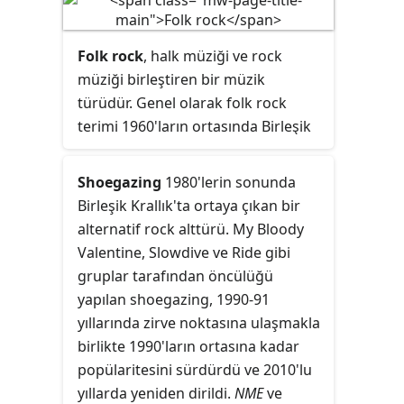
bulunmuştur. Grubun, genel olarak
alternatif metal'in kurucuları ve nu
metal'in öncüleri olduğu kabul
Folk rock
, halk müziği ve rock
edilmektedir. Orijinalde Adı Faith No
müziği birleştiren bir müzik
Man olan grup, 1981'de bas gitarist
türüdür. Genel olarak folk rock
Billy Gould, klavyeci Wade
terimi 1960'ların ortasında Birleşik
Worthington, vokalist Michael
Krallık ve Amerika Birleşik
Morris ve baterist Mike Bordin
Devletleri'nde ortaya çıkan bir türü
Shoegazing
1980'lerin sonunda
tarafından kurulmuştur. Bir yıl
tanımlamak için ortaya atılmıştır.
Birleşik Krallık'ta ortaya çıkan bir
sonra Worthington'un yerine
Türün öncülüğünü Los Angeleslı
alternatif rock alttürü. My Bloody
klavyeci Roddy Bottum gelmiş ve
müzik grubu The Byrds yapmıştır.
Valentine, Slowdive ve Ride gibi
Mike Morris safdışı bırakılmıştır.
Grup, geleneksel halk müziği ile
gruplar tarafından öncülüğü
Akabinde grup isimlerini Faith No
Dylanvari şarkıları rock
yapılan shoegazing, 1990-91
More olarak değiştirmiştir.
enstrümanları ile çalmış, bu
yıllarında zirve noktasına ulaşmakla
Aralarında Courtney Love'ın da
noktada ise The Beatles ve diğer
birlikte 1990'ların ortasına kadar
bulunduğu bir dizi vokalist ile
İngiliz gruplarından büyük ölçüde
popülaritesini sürdürdü ve 2010'lu
çalıştıktan sonra, Chuck Mosley
etkilenmiştir. "Folk rock" terimi ise
yıllarda yeniden dirildi.
NME
ve