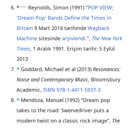
^
Reynolds, Simon (1991) "
POP VIEW;
a
b
c
'Dream-Pop' Bands Define the Times in
Britain
9 Mart 2014 tarihinde
Wayback
Machine
sitesinde
arşivlendi
.",
The New York
Times
, 1 Aralık 1991. Erişim tarihi: 5 Eylül
2013
^
Goddard, Michael et al (2013)
Resonances:
Noise and Contemporary Music
, Bloomsbury
Academic,
ISBN 978-1-4411-5937-3
^
Mendoza, Manuel (1992) "Dream pop
takes to the road: Swervedriver puts a
modern twist on a classic rock image",
The