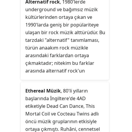
Alternatif rock
, 1980'lerde
Reggae ve Ska türlerinin de bir
underground ve bağımsız müzik
karışımıdır.
kültürlerinden ortaya çıkan ve
1990'larda geniş bir popülariteye
ulaşan bir rock müzik alttürüdür. Bu
tarzdaki "alternatif" tanımlaması,
türün anaakım rock müzikle
arasındaki farklardan ortaya
çıkmaktadır; nitekim bu farklar
arasında alternatif rock'un
benimsediği distorsiyonlu gitar ile
aykırı ve/veya transgresif şarkı
Ethereal Müzik
, 80'li yılların
sözleri bulunmaktadır. Terim
başlarında İngiltere'de 4AD
orijinalde daha geniş bir yelpazeyi
etiketiyle Dead Can Dance, This
kapsamaktaydı; 1970'lerin sonunda
Mortal Coil ve Cocteau Twins adlı
punk rock'ın DIY etiğini benimseyen
öncü müzik gruplarının etkisiyle
ve modern alternatif müziği
ortaya çıkmıştı. Ruhâni, cennetsel