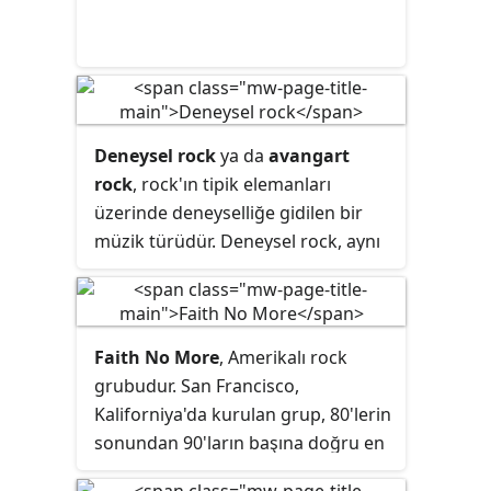
Deneysel rock
ya da
avangart
rock
, rock'ın tipik elemanları
üzerinde deneyselliğe gidilen bir
müzik türüdür. Deneysel rock, aynı
zamanda genel kompozisyon ve
performans tekniklerinin sınırlarını
zorlayan bir özelliğe sahiptir.
Faith No More
, Amerikalı rock
grubudur. San Francisco,
Kaliforniya'da kurulan grup, 80'lerin
sonundan 90'ların başına doğru en
etkili rock/metal grupları arasında