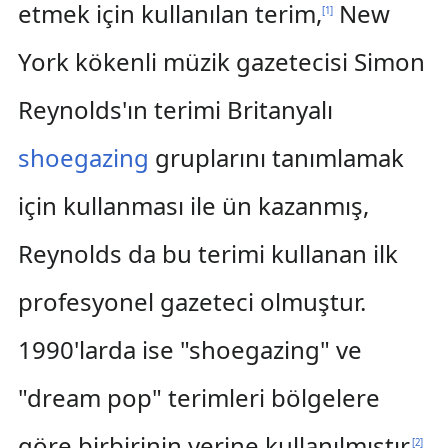
etmek için kullanılan terim,
New
[
1
]
York kökenli müzik gazetecisi Simon
Reynolds'ın terimi Britanyalı
shoegazing
gruplarını tanımlamak
için kullanması ile ün kazanmış,
Reynolds da bu terimi kullanan ilk
profesyonel gazeteci olmuştur.
1990'larda ise "shoegazing" ve
"dream pop" terimleri bölgelere
göre birbirinin yerine kullanılmıştır.
[
2
]