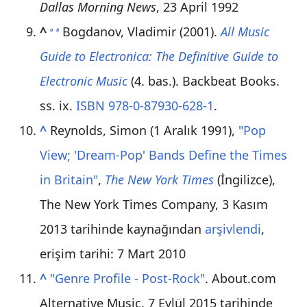
Dallas Morning News
, 23 April 1992
^
Bogdanov, Vladimir (2001).
All Music
a
b
Guide to Electronica: The Definitive Guide to
Electronic Music
(4. bas.). Backbeat Books.
ss. ix.
ISBN
978-0-87930-628-1
.
^
Reynolds, Simon (1 Aralık 1991),
"Pop
View; 'Dream-Pop' Bands Define the Times
in Britain"
,
The New York Times
(İngilizce),
The New York Times Company, 3 Kasım
2013 tarihinde kaynağından
arşivlendi
,
erişim tarihi:
7 Mart
2010
^
"Genre Profile - Post-Rock"
. About.com
Alternative Music. 7 Eylül 2015 tarihinde