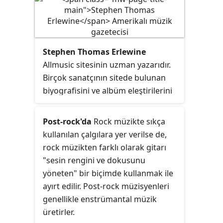
Stephen Thomas Erlewine
Allmusic sitesinin uzman yazarıdır.
Birçok sanatçının sitede bulunan
biyografisini ve albüm eleştirilerini
Erlewine kaleme almakta ve ayrıca
serbest yazarlık da yapmaktadır.
Post-rock'da
Rock müzikte sıkça
Ann Arbor temelli grup Who Dat?'in
kullanılan çalgılara yer verilse de,
baş elemanı ve gitaristidir.
rock müzikten farklı olarak gitarı
"sesin rengini ve dokusunu
yöneten" bir biçimde kullanmak ile
ayırt edilir. Post-rock müzisyenleri
genellikle enstrümantal müzik
üretirler.