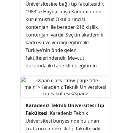
araştırmalar ve uygulamalar yapan,
Üniversitesine bağlı tıp fakültesidir.
yaptığı çalışmalarla insan sağlığına
1983'te Haydarpaşa Kampüsünde
da hizmet eden bir tıp mensubu.
kurulmuştur. Okul birincisi
Veteriner fakültesinden mezun
kontenjanı ile beraber 216 kişilik
olarak ve ülkelere göre değişen
kontenjanı vardır. Seçkin akademik
şartları yerine getirerek unvan
kadrosu ve verdiği eğitim ile
alırlar.
Türkiye'nin önde gelen
fakültelerindendir. Mevcut
durumda iki tane klinik eğitimin
verildiği hastanesi vardır.
Karadeniz Teknik Üniversitesi Tıp
Fakültesi
, Karadeniz Teknik
Üniversitesi bünyesinde bulunan
Trabzon ilindeki ilk tıp fakültesidir.