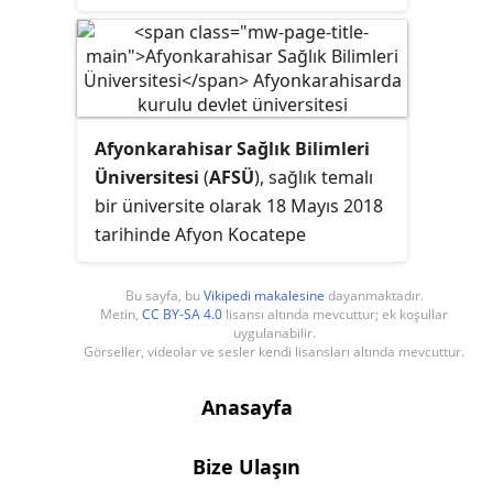
Resmî olarak 1973 yılında
kurulmuştur. Doğu Karadeniz
bölgesinin en eski ve en büyük tıp
fakültesidir. Ayrıca Türkiye'de teknik
üniversite bünyesinde bulunan ilk
Afyonkarahisar Sağlık Bilimleri
ve tek tıp fakültesidir.
Üniversitesi
(
AFSÜ
), sağlık temalı
bir üniversite olarak 18 Mayıs 2018
tarihinde Afyon Kocatepe
Üniversitesi'ne bağlı sağlık eğitimi
veren fakülteler ve meslek
Bu sayfa, bu
Vikipedi makalesine
dayanmaktadır.
Metin,
CC BY-SA 4.0
lisansı altında mevcuttur; ek koşullar
yüksekokullarının birleştirilmesiyle
uygulanabilir.
Afyonkarahisar'da kurulmuştur.
Görseller, videolar ve sesler kendi lisansları altında mevcuttur.
AFSÜ, Orman ve Su İşleri Bakanı
Prof. Dr. Veysel Eroğlu'nun
Anasayfa
katılımıyla açılmıştır. AFSÜ dört
fakülte, üç meslek yüksekokulu ve
Bize Ulaşın
lisansüstü eğitim enstitüsü ile