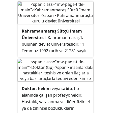
Kahramanmaraş Sütçü İmam
Üniversitesi
, Kahramanmaraş'ta
bulunan devlet üniversitesidir. 11
Temmuz 1992 tarih ve 21281 sayılı
Resmî Gazete' de yayımlanan 3837
sayılı yasa ile kurulmuştur.
Doktor
,
hekim
veya
tabip
, tıp
alanında çalışan profesyoneldir.
Hastalık, yaralanma ve diğer fiziksel
ya da zihinsel bozuklukların