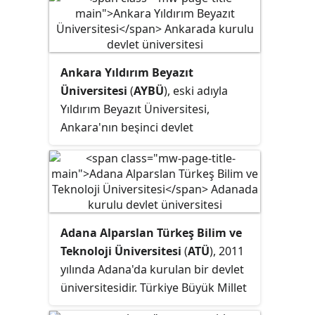
Enstitü, 4 Yüksekokul, 13 meslek
yüksekokulu, 35 bölüm ile
akademik etkinliklerini
sürdürmektedir. Yerleşkelerinde
Ankara Yıldırım Beyazıt
Osmanlı döneminden kalan tarihi
Üniversitesi
(
AYBÜ
), eski adıyla
binalarda hâlen eğitim
Yıldırım Beyazıt Üniversitesi,
yapılmaktadır.
Ankara'nın beşinci devlet
üniversitesi. 27648 Sayı ve 21
Temmuz 2010 tarihli T.C. Resmî
Gazete'de yayımlanan karar
uyarınca, 7 fakülte, 1 yüksekokul ve
4 enstitü ile 1 konservatuvarla
Adana Alparslan Türkeş Bilim ve
kurulmuş, 2011-2012 Öğretim
Teknoloji Üniversitesi
(
ATÜ
), 2011
yılında öğrenci alımına başlamıştır.
yılında Adana'da kurulan bir devlet
üniversitesidir. Türkiye Büyük Millet
Meclisinin 31 Mart 2011 tarihinde