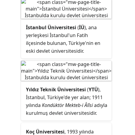
hukuk fakültesidir. Türkiye Barolar
Birliği'nin hukuk fakültelerine
yönelik 22 ölçütlü
İstanbul Üniversitesi
(
İÜ
), ana
değerlendirmesine göre Türkiye'nin
yerleşkesi İstanbul'un Fatih
en iyi hukuk fakültesidir.
ilçesinde bulunan, Türkiye'nin en
eski devlet üniversitesidir.
Yıldız Teknik Üniversitesi
(
YTÜ
),
İstanbul, Türkiye'de yer alan; 1911
yılında
Kondüktör Mekteb-i Âlîsi
adıyla
kurulmuş devlet üniversitesidir.
Koç Üniversitesi
, 1993 yılında