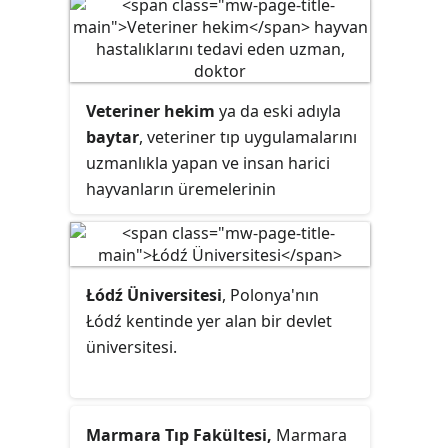
çıkardığı 6218 Sayılı Kanun'la
kurulmuştur. ATÜ akademik olarak;
1 enstitü, 7 fakülte ve 1
yüksekokuldan oluşmaktadır.
Veteriner hekim
ya da eski adıyla
baytar
, veteriner tıp uygulamalarını
uzmanlıkla yapan ve insan harici
hayvanların üremelerinin
engellenmesi veya arttırılmasına,
beslenmelerine, hastalıklarına,
rahatsızlıklarına ve yaralanmalarına
uzmanlıkla müdahale eden,
Łódź Üniversitesi
, Polonya'nın
koruyucu hekimlik uygulamalarıyla
Łódź kentinde yer alan bir devlet
hastalıkları ve bozuklukları daha
üniversitesi.
oluşmadan önleyen, hayvan
hastalıklarının ve parazitlerin
kontrol altına alınması için
Marmara Tıp Fakültesi,
Marmara