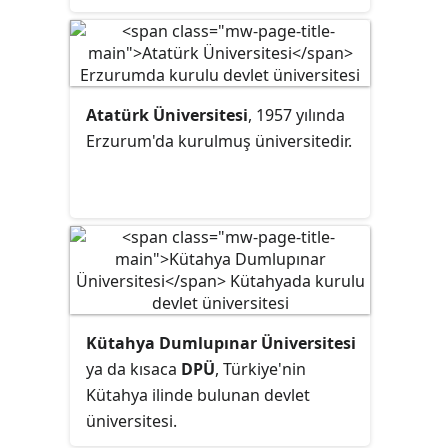
üniversitesidir. Üniversitenin temeli,
1958 yılında kurulan Eskişehir
İktisadi ve Ticari İlimler Akademisi,
Eskişehir Devlet Mühendislik ve
Atatürk Üniversitesi
, 1957 yılında
Mimarlık Akademisi ve Eskişehir
Erzurum'da kurulmuş üniversitedir.
Eğitim Enstitüsü'ne dayanır. 1982
yılında YÖK Kanunu ile birlikte EİTİA
ve EDMMA Anadolu Üniversitesine
dönüşmüştür.
Kütahya Dumlupınar Üniversitesi
ya da kısaca
DPÜ
, Türkiye'nin
Kütahya ilinde bulunan devlet
üniversitesi.