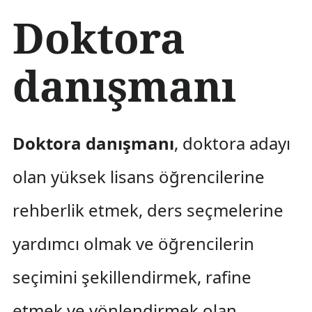
İ
Doktora
ç
e
r
danışmanı
i
ğ
e
a
t
Doktora danışmanı
, doktora adayı
l
a
olan yüksek lisans öğrencilerine
rehberlik etmek, ders seçmelerine
yardımcı olmak ve öğrencilerin
seçimini şekillendirmek, rafine
etmek ve yönlendirmek olan