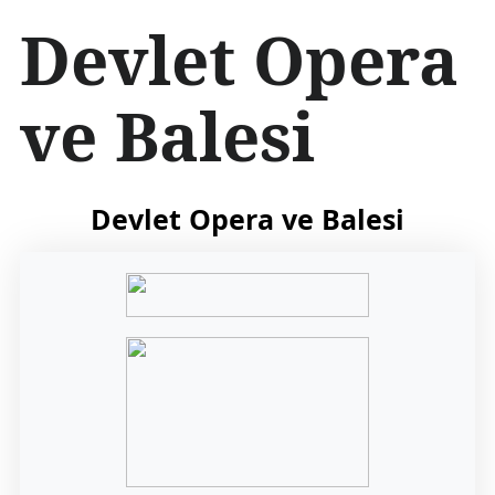
İ
Devlet Opera
ç
e
r
ve Balesi
i
ğ
e
a
t
Devlet Opera ve Balesi
l
a