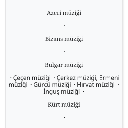
Azeri müziği
·
Bizans müziği
·
Bulgar müziği
·
Çeçen müziği
·
Çerkez müziği, Ermeni
müziği
·
Gürcü müziği
·
Hırvat müziği
·
İnguş müziği
·
Kürt müziği
·