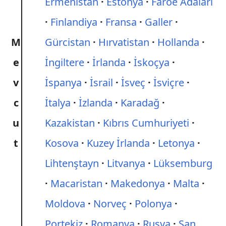
Ermenistan
Estonya
Faroe Adaları
Finlandiya
Fransa
Galler
M
Gürcistan
Hırvatistan
Hollanda
e
İngiltere
İrlanda
İskoçya
v
İspanya
İsrail
İsveç
İsviçre
c
İtalya
İzlanda
Karadağ
u
Kazakistan
Kıbrıs Cumhuriyeti
t
Kosova
Kuzey İrlanda
Letonya
Lihtenştayn
Litvanya
Lüksemburg
Macaristan
Makedonya
Malta
Moldova
Norveç
Polonya
Portekiz
Romanya
Rusya
San