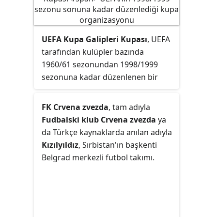
UEFA Kupa Galipleri Kupası
, UEFA
tarafından kulüpler bazında
1960/61 sezonundan 1998/1999
sezonuna kadar düzenlenen bir
kupa organizasyonudur. Kupaya
kendi ülkelerinde ulusal kupa
FK Crvena zvezda
, tam adıyla
şampiyonu olmuş Avrupa kulüpleri
Fudbalski klub Crvena zvezda
ya
katılıyordu. Eskiden Şampiyon
da Türkçe kaynaklarda anılan adıyla
Kulüpler Kupası'ndan sonra en
Kızılyıldız
, Sırbistan'ın başkenti
büyük organizasyondu. İlk kez
Belgrad merkezli futbol takımı.
1960-61 sezonunda düzenlenen
kupayı Fiorentina kazanmıştır.
1992'de Şampiyon Kulüpler
Kupası'nın yerine Şampiyonlar Ligi
kurulunca önemini yitirmiş ve