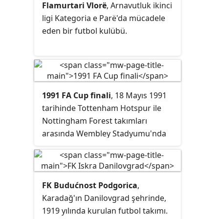
Flamurtari Vlorë
, Arnavutluk ikinci
ligi Kategoria e Parë'da mücadele
eden bir futbol kulübü.
1991 FA Cup finali
, 18 Mayıs 1991
tarihinde Tottenham Hotspur ile
Nottingham Forest takımları
arasında Wembley Stadyumu'nda
oynanan 110. FA Cup finali.
Tottenham Hotspur rakibini 2-1
mağlup ederek sekizinci defa
kupayı müzesine götürdü.
FK Budućnost Podgorica
,
Karadağ'ın Danilovgrad şehrinde,
1919 yılında kurulan futbol takımı.