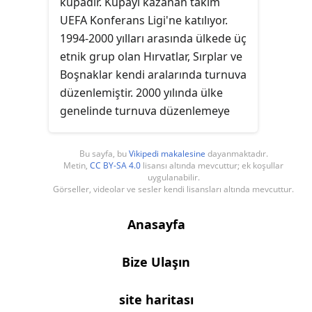
kupadır. Kupayı kazanan takım
başarı olarak 2012 Avrupa Futbol
UEFA Konferans Ligi'ne katılıyor.
Şampiyonası'nda playoff oynadı. Su
1994-2000 yılları arasında ülkede üç
topu genellikle ulusal bir spor
etnik grup olan Hırvatlar, Sırplar ve
olarak kabul edilir. Karadağ su
Boşnaklar kendi aralarında turnuva
sporları millî takımı, İspanya'nın
düzenlemiştir. 2000 yılında ülke
Malaga'daki 2008 Erkekler Avrupa
genelinde turnuva düzenlemeye
Su Topu Şampiyonası'nda altın
karar verilmiştir. 1997, 1998 ve 1999
madalya ve yine İspanya'da
yıllarında ülkedeki farklı
düzenlenen 2009 FINA Erkekler Su
Bu sayfa, bu
Vikipedi makalesine
dayanmaktadır.
turnuvaların şampiyonları
Metin,
CC BY-SA 4.0
lisansı altında mevcuttur; ek koşullar
Polo Dünya Ligi'nde altın madalya
uygulanabilir.
birbirleriyle kupa maçı yaptığı için
kazandı. Bu anlamda Karadağ
Görseller, videolar ve sesler kendi lisansları altında mevcuttur.
FK Sarajevo ve Nk Bosna
dünyadaki en iyi su sporu
Visoko'nun kazandıkları kupa
Anasayfa
takımlarından birine sahiptir. Kotor
şampiyonlukları resmi olarak kabul
takımı PVK Primorac, 2009 yılında
edilmiştir.
Bize Ulaşın
Rijeka'da düzenlenen LEN
Euroleague'de Avrupa şampiyonu
oldu.Karadağ ulusal basketbol
site haritası