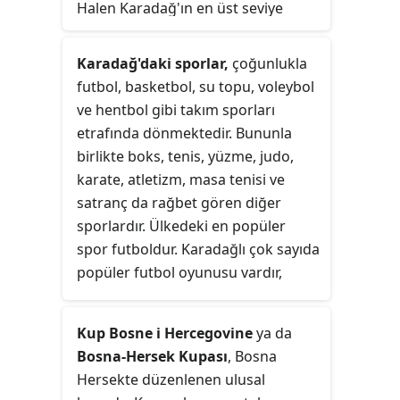
Halen Karadağ'ın en üst seviye
futbol ligi olan 1. CFL'de mücadele
etmektedir. İç saha maçlarını, 2.500
Karadağ'daki sporlar,
çoğunlukla
seyirci kapasitesine sahip Braća
futbol, basketbol, su topu, voleybol
Velašević Stadyumu'nda
ve hentbol gibi takım sporları
oynamaktadır.
etrafında dönmektedir. Bununla
birlikte boks, tenis, yüzme, judo,
karate, atletizm, masa tenisi ve
satranç da rağbet gören diğer
sporlardır. Ülkedeki en popüler
spor futboldur. Karadağlı çok sayıda
popüler futbol oyunusu vardır,
bunlar arasında Dejan Savićević,
Predrag Mijatović, Mirko Vučinić
Kup Bosne i Hercegovine
ya da
veya Stevan Jovetić sayılabilir. 2006
Bosna-Hersek Kupası
, Bosna
yılında kurulan Karadağ millî futbol
Hersekte düzenlenen ulusal
takımı, takım tarihindeki en büyük