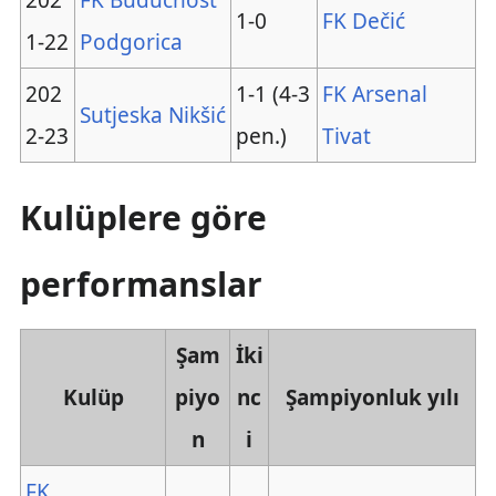
202
FK Budućnost
1-0
FK Dečić
1-22
Podgorica
202
1-1 (4-3
FK Arsenal
Sutjeska Nikšić
2-23
pen.)
Tivat
Kulüplere göre
performanslar
Şam
İki
Kulüp
piyo
nc
Şampiyonluk yılı
n
i
FK