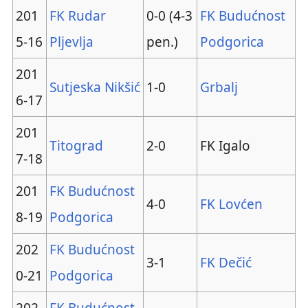
201
FK Rudar
0-0 (4-3
FK Budućnost
5-16
Pljevlja
pen.)
Podgorica
201
Sutjeska Nikšić
1-0
Grbalj
6-17
201
Titograd
2-0
FK Igalo
7-18
201
FK Budućnost
4-0
FK Lovćen
8-19
Podgorica
202
FK Budućnost
3-1
FK Dečić
0-21
Podgorica