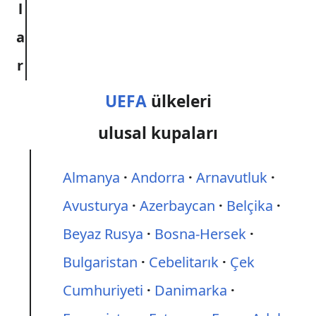
l
a
r
UEFA
ülkeleri
ulusal kupaları
Almanya
Andorra
Arnavutluk
Avusturya
Azerbaycan
Belçika
Beyaz Rusya
Bosna-Hersek
Bulgaristan
Cebelitarık
Çek
Cumhuriyeti
Danimarka