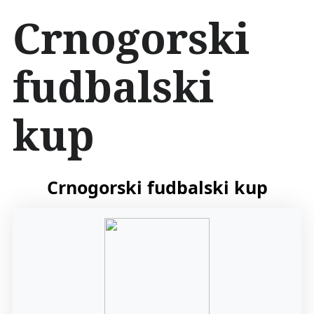
İ
Crnogorski
ç
e
r
fudbalski
i
ğ
e
kup
a
t
l
a
Crnogorski fudbalski kup