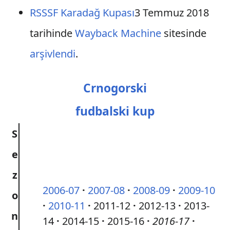
RSSSF Karadağ Kupası
3 Temmuz 2018
tarihinde
Wayback Machine
sitesinde
arşivlendi
.
Crnogorski
fudbalski kup
S
e
z
2006-07
2007-08
2008-09
2009-10
o
2010-11
2011-12
2012-13
2013-
n
14
2014-15
2015-16
2016-17