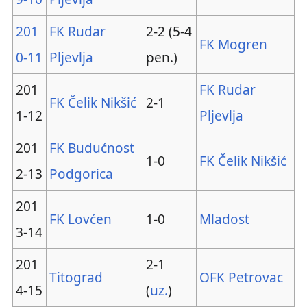
201
FK Rudar
2-2 (5-4
FK Mogren
0-11
Pljevlja
pen.)
201
FK Rudar
FK Čelik Nikšić
2-1
1-12
Pljevlja
201
FK Budućnost
1-0
FK Čelik Nikšić
2-13
Podgorica
201
FK Lovćen
1-0
Mladost
3-14
201
2-1
Titograd
OFK Petrovac
4-15
(
uz.
)