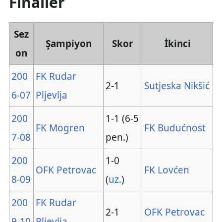
Finaller
Sez
Şampiyon
Skor
İkinci
on
200
FK Rudar
2-1
Sutjeska Nikšić
6-07
Pljevlja
200
1-1 (6-5
FK Mogren
FK Budućnost
7-08
pen.)
200
1-0
OFK Petrovac
FK Lovćen
8-09
(
uz.
)
200
FK Rudar
2-1
OFK Petrovac
9-10
Pljevlja