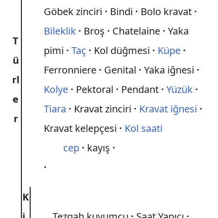
Göbek zinciri
Bindi
Bolo kravat
Bileklik
Broş
Chatelaine
Yaka
T
pimi
Taç
Kol düğmesi
Küpe
ü
Ferronniere
Genital
Yaka iğnesi
rl
Kolye
Pektoral
Pendant
Yüzük
e
Tiara
Kravat zinciri
Kravat iğnesi
r
Kravat kelepçesi
Kol saati
cep
kayış
K
i
Tezgah kuyumcu
Saat Yapıcı