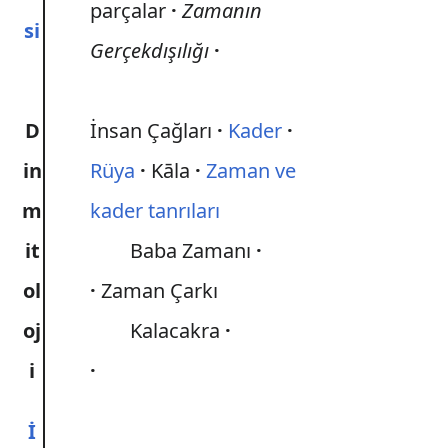
parçalar
Zamanın
si
Gerçekdışılığı
D
İnsan Çağları
Kader
in
Rüya
Kāla
Zaman ve
m
kader tanrıları
it
Baba Zamanı
ol
Zaman Çarkı
oj
Kalacakra
i
İ