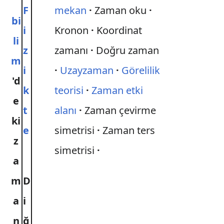
F
mekan
Zaman oku
bi
i
Kronon
Koordinat
li
z
zamanı
Doğru zaman
m
i
Uzayzaman
Görelilik
'd
k
teorisi
Zaman etki
e
t
alanı
Zaman çevirme
ki
e
simetrisi
Zaman ters
z
simetrisi
a
m
D
a
i
n
ğ