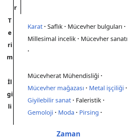
r
T
Karat
Saflık
Mücevher bulguları
e
Millesimal incelik
Mücevher sanatı
ri
m
Mücevherat Mühendisliği
İl
Mücevher mağazası
Metal işçiliği
gi
Giyilebilir sanat
Faleristik
li
Gemoloji
Moda
Pirsing
Zaman