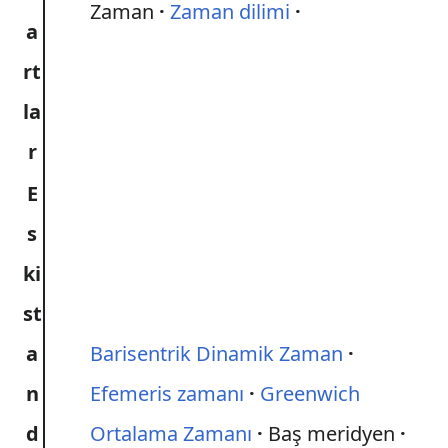
Zaman
Zaman dilimi
a
rt
la
r
E
s
ki
st
a
Barisentrik Dinamik Zaman
n
Efemeris zamanı
Greenwich
d
Ortalama Zamanı
Baş meridyen