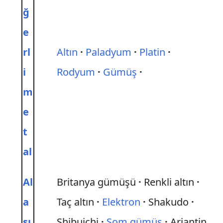
ğ
e
rl
Altın
Paladyum
Platin
i
Rodyum
Gümüş
m
e
t
al
Al
Britanya gümüşü
Renkli altın
a
Taç altın
Elektron
Shakudo
şı
Shibuichi
Som gümüş
Arjantin