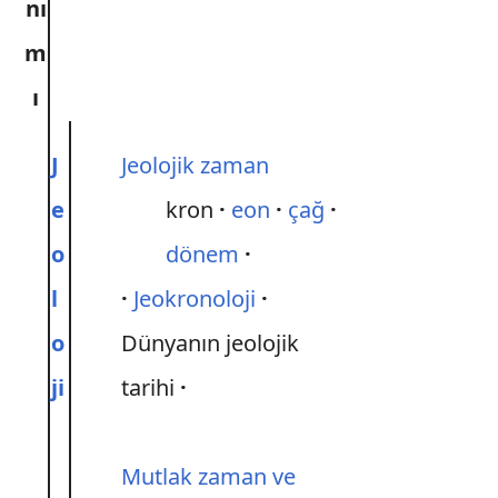
nı
m
ı
J
Jeolojik zaman
e
kron
eon
çağ
o
dönem
l
Jeokronoloji
o
Dünyanın jeolojik
ji
tarihi
Mutlak zaman ve