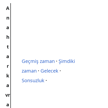
A
n
a
h
t
a
Geçmiş zaman
Şimdiki
r
zaman
Gelecek
k
Sonsuzluk
a
vr
a