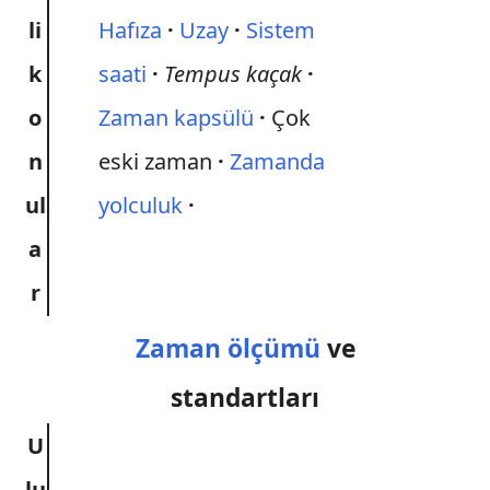
li
Hafıza
Uzay
Sistem
k
saati
Tempus kaçak
o
Zaman kapsülü
Çok
n
eski zaman
Zamanda
ul
yolculuk
a
r
Zaman ölçümü
ve
standartları
U
lu