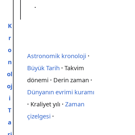
K
r
o
Astronomik kronoloji
n
Büyük Tarih
Takvim
ol
dönemi
Derin zaman
oj
Dünyanın evrimi kuramı
i
Kraliyet yılı
Zaman
T
çizelgesi
a
ri