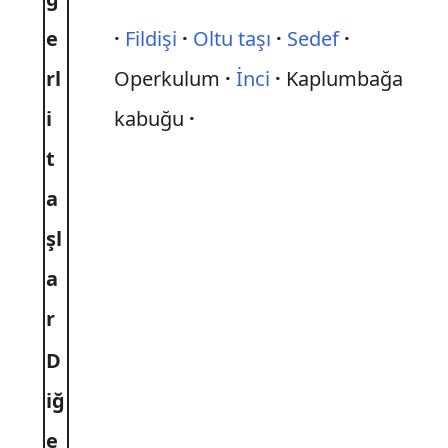
e
Fildişi
Oltu taşı
Sedef
rl
Operkulum
İnci
Kaplumbağa
i
kabuğu
t
a
şl
a
r
D
iğ
e