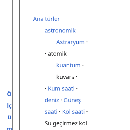
Ana türler
astronomik
Astraryum
atomik
kuantum
kuvars
Kum saati
Ö
deniz
Güneş
lç
saati
Kol saati
ü
Su geçirmez kol
m