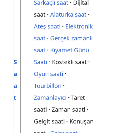
Sarkaçlı saat
Dijital
saat
Alaturka saat
Ateş saati
Elektronik
saat
Gerçek zamanlı
saat
Kıyamet Günü
S
Saati
Köstekli saat
a
Oyun saati
a
Tourbillon
t
Zamanlayıcı
Taret
saati
Zaman saati
Gelgit saati
Konuşan