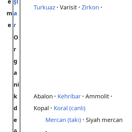
e
şl
Turkuaz
Varisit
Zirkon
m
a
e
r
O
r
g
a
ni
k
Abalon
Kehribar
Ammolit
d
Kopal
Koral (canlı)
e
Mercan (takı)
Siyah mercan
ğ