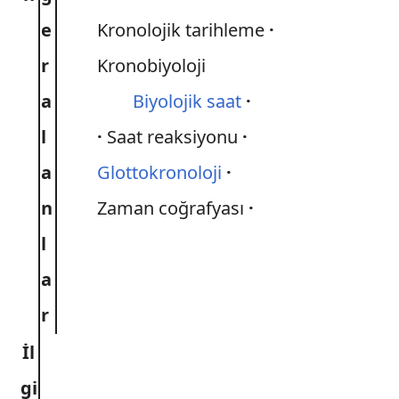
e
Kronolojik tarihleme
r
Kronobiyoloji
a
Biyolojik saat
l
Saat reaksiyonu
a
Glottokronoloji
n
Zaman coğrafyası
l
a
r
İl
gi