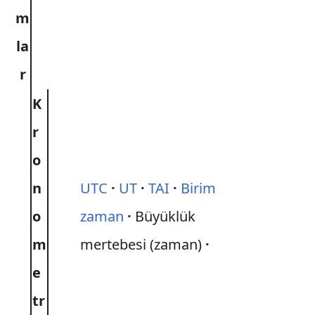
m
la
r
K
r
o
n
UTC
UT
TAI
Birim
o
zaman
Büyüklük
m
mertebesi (zaman)
e
tr