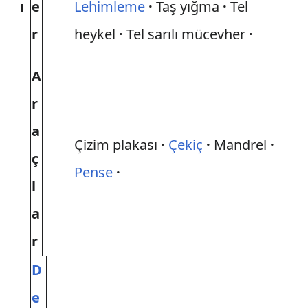
ı
e
Lehimleme
Taş yığma
Tel
r
heykel
Tel sarılı mücevher
A
r
a
Çizim plakası
Çekiç
Mandrel
ç
Pense
l
a
r
D
e