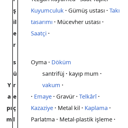
ş
Kuyumculuk
Gümüş ustası
Takı
il
tasarımı
Mücevher ustası
e
Saatçi
r
s
Oyma
Döküm
ü
santrifüj
kayıp mum
Y
r
vakum
a
e
Emaye
Gravür
Telkârî
pı
ç
Kazaziye
Metal kil
Kaplama
m
l
Parlatma
Metal-plastik işleme