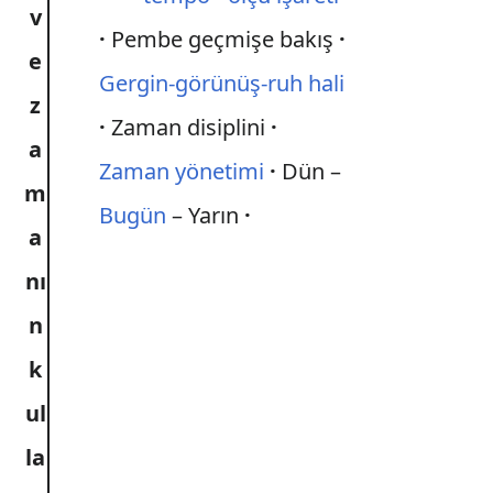
v
Pembe geçmişe bakış
e
Gergin-görünüş-ruh hali
z
Zaman disiplini
a
Zaman yönetimi
Dün –
m
Bugün
– Yarın
a
nı
n
k
ul
la