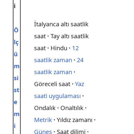
i
İtalyanca altı saatlik
Ö
saat
Tay altı saatlik
lç
saat
Hindu
12
ü
saatlik zaman
24
m
saatlik zaman
si
Göreceli saat
Yaz
st
saati uygulaması
e
Ondalık
Onaltılık
m
Metrik
Yıldız zamanı
i
Güneş
Saat dilimi