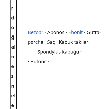
r
d
o
Bezoar
Abonos
Ebonit
Gutta-
ğ
percha
Saç
Kabuk takıları
al
Spondylus kabuğu
n
Bufonit
e
s
n
el
e