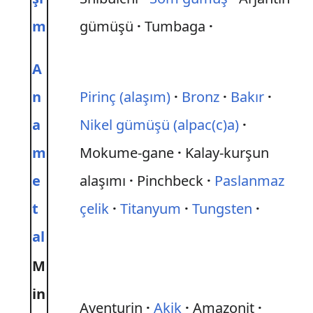
m
gümüşü
Tumbaga
A
n
Pirinç (alaşım)
Bronz
Bakır
a
Nikel gümüşü (alpac(c)a)
m
Mokume-gane
Kalay-kurşun
e
alaşımı
Pinchbeck
Paslanmaz
t
çelik
Titanyum
Tungsten
al
M
in
Aventurin
Akik
Amazonit