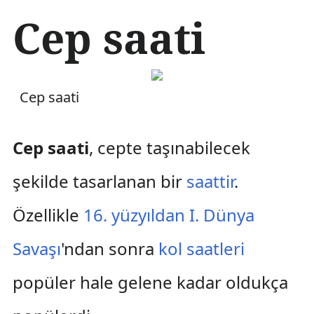
İ
Cep saati
ç
e
r
i
ğ
Cep saati
e
a
t
Cep saati
, cepte taşınabilecek
l
a
şekilde tasarlanan bir
saattir
.
Özellikle
16. yüzyıldan
I. Dünya
Savaşı
'ndan sonra
kol saatleri
popüler hale gelene kadar oldukça