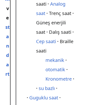
saati
Analog
v
saat
Trenç saat
e
Güneş enerjili
st
saat
Dalış saati
a
Cep saati
Braille
n
saati
d
mekanik
a
otomatik
rt
Kronometre
su bazlı
Guguklu saat