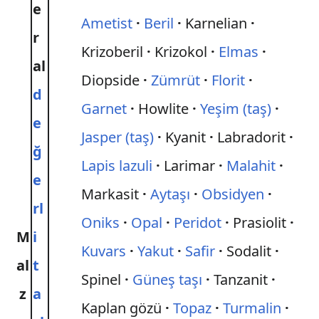
e
Ametist
Beril
Karnelian
r
Krizoberil
Krizokol
Elmas
al
Diopside
Zümrüt
Florit
d
Garnet
Howlite
Yeşim (taş)
e
Jasper (taş)
Kyanit
Labradorit
ğ
Lapis lazuli
Larimar
Malahit
e
Markasit
Aytaşı
Obsidyen
rl
Oniks
Opal
Peridot
Prasiolit
M
i
Kuvars
Yakut
Safir
Sodalit
al
t
Spinel
Güneş taşı
Tanzanit
z
a
Kaplan gözü
Topaz
Turmalin