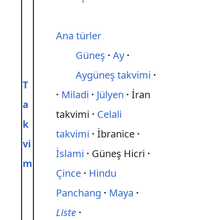
Ana türler
Güneş
Ay
Aygüneş takvimi
T
Miladi
Jülyen
İran
a
takvimi
Celali
k
takvimi
İbranice
vi
İslami
Güneş Hicri
m
Çince
Hindu
Panchang
Maya
Liste