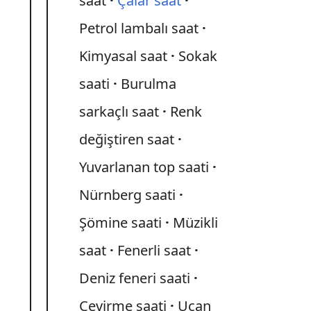
saat
Çalar saat
Petrol lambalı saat
Kimyasal saat
Sokak
saati
Burulma
sarkaçlı saat
Renk
değiştiren saat
Yuvarlanan top saati
Nürnberg saati
Şömine saati
Müzikli
saat
Fenerli saat
Deniz feneri saati
Çevirme saati
Uçan