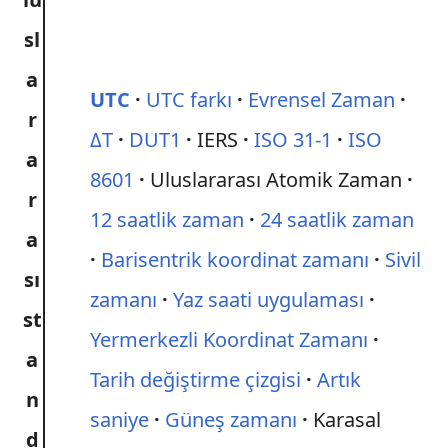
sl
a
UTC
UTC farkı
Evrensel Zaman
r
ΔT
DUT1
IERS
ISO 31-1
ISO
a
8601
Uluslararası Atomik Zaman
r
12 saatlik zaman
24 saatlik zaman
a
Barisentrik koordinat zamanı
Sivil
sı
zamanı
Yaz saati uygulaması
st
Yermerkezli Koordinat Zamanı
a
Tarih değiştirme çizgisi
Artık
n
saniye
Güneş zamanı
Karasal
d