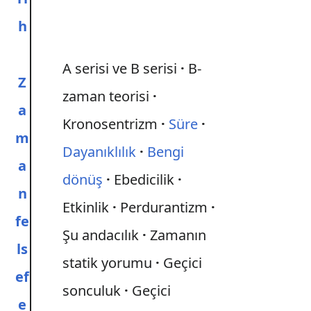
h
A serisi ve B serisi
B-
Z
zaman teorisi
a
Kronosentrizm
Süre
m
Dayanıklılık
Bengi
a
dönüş
Ebedicilik
n
Etkinlik
Perdurantizm
fe
Şu andacılık
Zamanın
ls
statik yorumu
Geçici
ef
sonculuk
Geçici
e