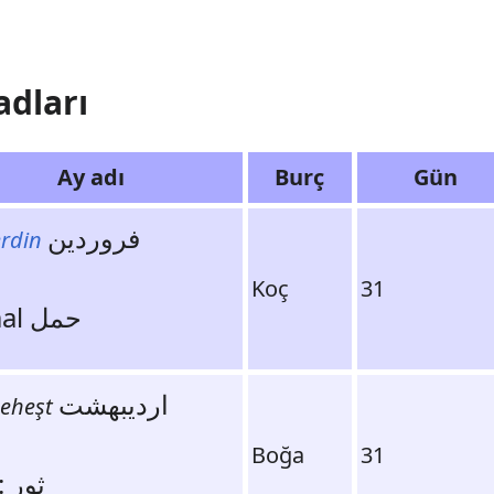
adları
Ay adı
Burç
Gün
فروردین
rdin
Koç
31
Hamal حمل
اردیبهشت
eheşt
Boğa
31
Sevr: ثور