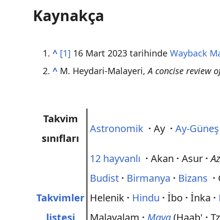
Kaynakça
^
[1]
16 Mart 2023 tarihinde
Wayback M
^
M. Heydari-Malayeri,
A concise review o
Takvim
Astronomik
·
Ay
·
Ay-Güneş
sınıfları
12 hayvanlı
·
Akan
·
Asur
·
Az
Budist
·
Birmanya
·
Bizans
·
Takvimler
Helenik
·
Hindu
·
İbo
·
İnka
·
listesi
Malayalam
·
Maya
(Haab'
·
Tz