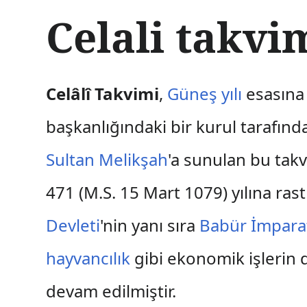
İ
Celali takvi
ç
e
r
i
ğ
Celâlî Takvimi
,
Güneş yılı
esasına
e
a
başkanlığındaki bir kurul tarafın
t
l
Sultan Melikşah
'a sunulan bu takv
a
471 (M.S. 15 Mart 1079) yılına ras
Devleti
'nin yanı sıra
Babür İmpara
hayvancılık
gibi ekonomik işlerin 
devam edilmiştir.