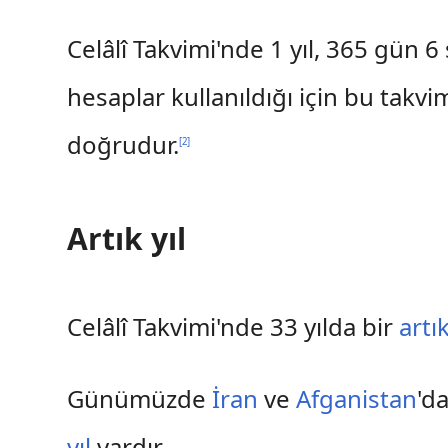
Celâlî Takvimi'nde 1 yıl, 365 gün 
hesaplar kullanıldığı için bu takvi
doğrudur.
[
2
]
Artık yıl
Celâlî Takvimi'nde 33 yılda bir
artık
Günümüzde
İran
ve
Afganistan
'd
yıl
vardır.