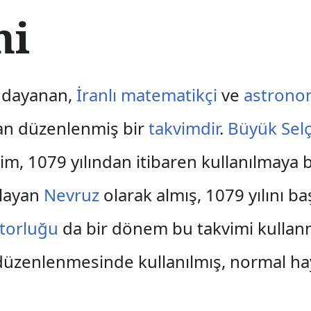
mi
 dayanan,
İranlı
matematikçi
ve
astron
dan düzenlenmiş bir
takvimdir
.
Büyük Sel
im, 1079 yılından itibaren kullanılmaya b
tlayan
Nevruz
olarak almış, 1079 yılını ba
torluğu
da bir dönem bu takvimi kullanmı
düzenlenmesinde kullanılmış, normal ha