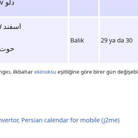
Dalav دلو
اسفند
d
Balık
29 ya da 30
Hüt حوت
ngıcı, ilkbahar
ekinoksu
eşitliğine göre birer gün değişebil
vertor, Persian calendar for mobile (j2me)