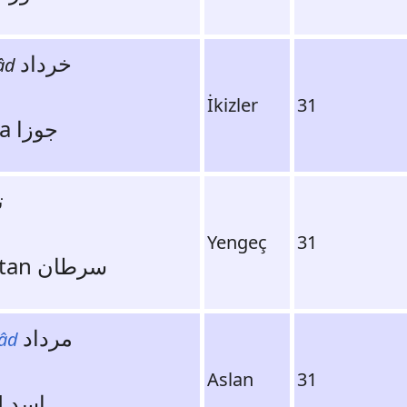
خرداد
âd
İkizler
31
Jawza جوزا
ت
Yengeç
31
Saratan سرطان
مرداد
âd
Aslan
31
Asad اسد