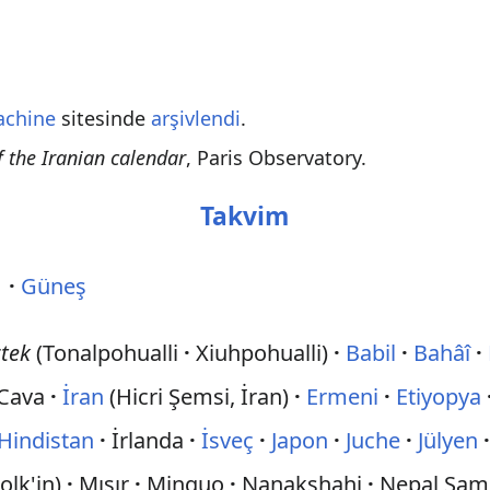
achine
sitesinde
arşivlendi
.
f the Iranian calendar
, Paris Observatory.
Takvim
·
Güneş
tek
(Tonalpohualli
·
Xiuhpohualli)
·
Babil
·
Bahâî
·
Cava
·
İran
(Hicri Şemsi, İran)
·
Ermeni
·
Etiyopya
Hindistan
·
İrlanda
·
İsveç
·
Japon
·
Juche
·
Jülyen
olk'in)
·
Mısır
·
Minguo
·
Nanakshahi
·
Nepal Sam