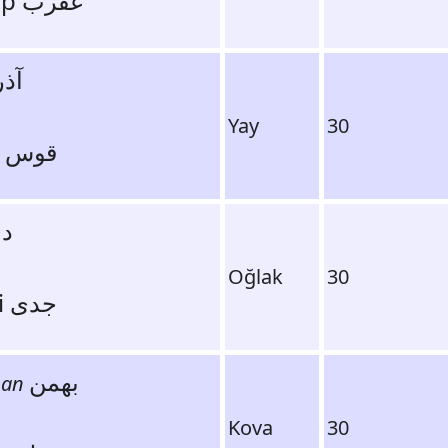
Akrep عقرب
آذر
Yay
30
kavs قوس
د
Oğlak
30
jaddi جدی
بهمن
an
Kova
30