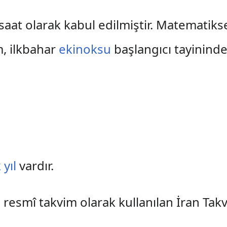
6 saat olarak kabul edilmiştir. Matematik
m, ilkbahar
ekinoksu
başlangıcı tayinind
 yıl
vardır.
a resmî takvim olarak kullanılan İran Takv