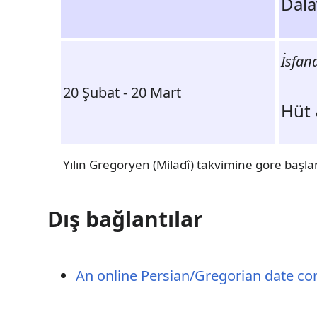
İsfan
20 Şubat - 20 Mart
Yılın Gregoryen (Miladî) takvimine göre başla
Dış bağlantılar
An online Persian/Gregorian date con