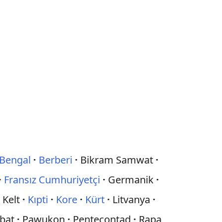
Bengal
·
Berberi
·
Bikram Samwat
·
·
Fransız Cumhuriyetçi
·
Germanik
·
·
Kelt
·
Kıpti
·
Kore
·
Kürt
·
Litvanya
·
bat
·
Pawukon
·
Pentecontad
·
Rapa