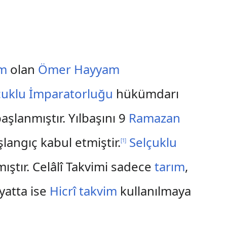
om
olan
Ömer Hayyam
çuklu İmparatorluğu
hükümdarı
aşlanmıştır. Yılbaşını 9
Ramazan
şlangıç kabul etmiştir.
Selçuklu
[
1
]
ştır. Celâlî Takvimi sadece
tarım
,
yatta ise
Hicrî takvim
kullanılmaya