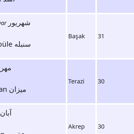
شهریور
var
Başak
31
Sünbüle سنبله
مهر
Terazi
30
Mezan میزان
آبان
Akrep
30