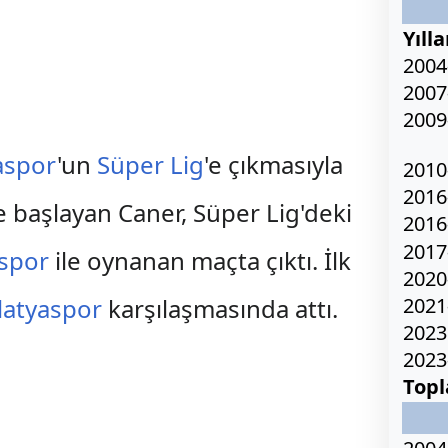
Yılla
2004
2007
2009
aspor
'un
Süper Lig
'e çıkmasıyla
2010
2016
 başlayan Caner, Süper Lig'deki
2016
2017
ispor
ile oynanan maçta çıktı. İlk
2020
latyaspor
karşılaşmasında attı.
2021
2023
2023
Top