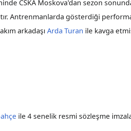
ihinde CSKA Moskova'dan sezon sonunda
ıştır. Antrenmanlarda gösterdiği performa
takım arkadaşı
Arda Turan
ile kavga etmi
bahçe
ile 4 senelik resmi sözleşme imzala