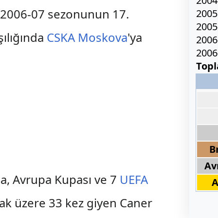
2004
a 2006-07 sezonunun 17.
2005
2005
şılığında
CSKA Moskova
'ya
2006
2006
Top
B
Av
pa, Avrupa Kupası ve 7
UEFA
A
ak üzere 33 kez giyen Caner