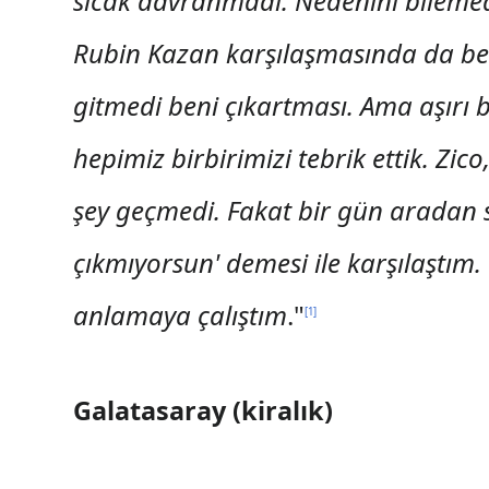
sıcak davranmadı. Nedenini bilemed
Rubin Kazan karşılaşmasında da be
gitmedi beni çıkartması. Ama aşırı 
hepimiz birbirimizi tebrik ettik. Zic
şey geçmedi. Fakat bir gün aradan
çıkmıyorsun' demesi ile karşılaştı
anlamaya çalıştım
."
[
1
]
Galatasaray (kiralık)