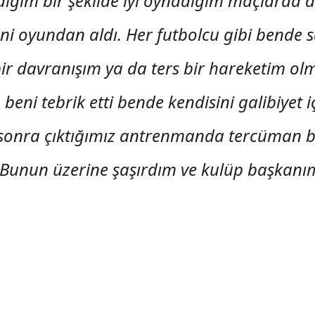
iğim bir şekilde iyi oynadığım maçlarda 
ni oyundan aldı. Her futbolcu gibi bende
bir davranışım ya da ters bir hareketim o
o, beni tebrik etti bende kendisini galibiyet
 sonra çıktığımız antrenmanda tercüman b
m. Bunun üzerine şaşırdım ve kulüp başkan