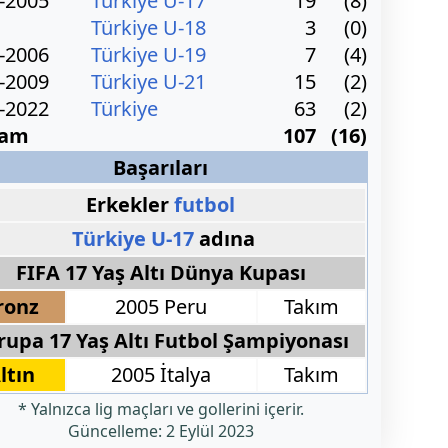
-2005
Türkiye U-17
19
(8)
Türkiye U-18
3
(0)
-2006
Türkiye U-19
7
(4)
-2009
Türkiye U-21
15
(2)
-2022
Türkiye
63
(2)
lam
107
(16)
Başarıları
Erkekler
futbol
Türkiye U-17
adına
FIFA 17 Yaş Altı Dünya Kupası
ronz
2005 Peru
Takım
rupa 17 Yaş Altı Futbol Şampiyonası
ltın
2005 İtalya
Takım
* Yalnızca lig maçları ve gollerini içerir.
Güncelleme:
2 Eylül 2023