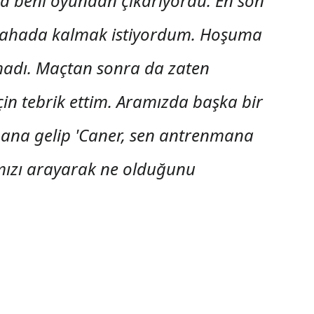
da beni oyundan çıkarıyordu. En son
 sahada kalmak istiyordum. Hoşuma
lmadı. Maçtan sonra da zaten
 için tebrik ettim. Aramızda başka bir
ana gelip 'Caner, sen antrenmana
ımızı arayarak ne olduğunu