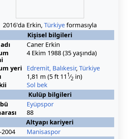
2016'da Erkin,
Türkiye
formasıyla
Kişisel bilgileri
adı
Caner Erkin
um
4 Ekim 1988
(
35 yaşında)
hi
um yeri
Edremit, Balıkesir
,
Türkiye
1
+
u
1,81 m (5 ft
11
⁄
in)
2
ii
Sol bek
Kulüp bilgileri
übü
Eyüpspor
arası
88
Altyapı kariyeri
-2004
Manisaspor