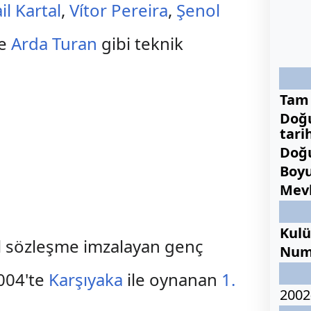
il Kartal
,
Vítor Pereira
,
Şenol
e
Arda Turan
gibi teknik
Tam 
Doğ
tari
Doğ
Boy
Mevk
Kul
el sözleşme imzalayan genç
Num
2004'te
Karşıyaka
ile oynanan
1.
2002