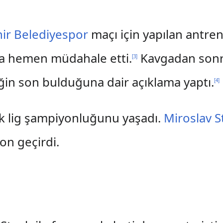
ir Belediyespor
maçı için yapılan antren
aya hemen müdahale etti.
Kavgadan sonra
[
3
]
liğin son bulduğuna dair açıklama yaptı.
[
4
]
lk lig şampiyonluğunu yaşadı.
Miroslav S
zon geçirdi.