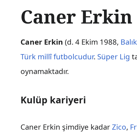
İ
Caner Erkin
ç
e
r
i
ğ
Caner Erkin
(d. 4 Ekim 1988,
Balık
e
a
Türk
millî
futbolcudur
.
Süper Lig
t
t
l
oynamaktadır.
a
Kulüp kariyeri
Caner Erkin şimdiye kadar
Zico
,
F