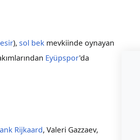
esir
),
sol bek
mevkiinde oynayan
akımlarından
Eyüpspor
'da
rank Rijkaard
, Valeri Gazzaev,