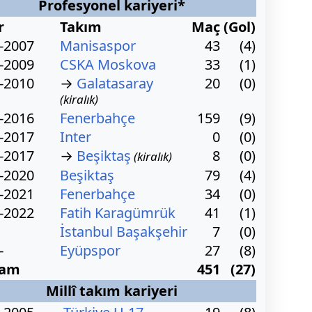
Profesyonel kariyeri*
r
Takım
Maç
(Gol)
-2007
Manisaspor
43
(4)
-2009
CSKA Moskova
33
(1)
-2010
→
Galatasaray
20
(0)
(kiralık)
-2016
Fenerbahçe
159
(9)
-2017
Inter
0
(0)
-2017
→
Beşiktaş
8
(0)
(kiralık)
-2020
Beşiktaş
79
(4)
-2021
Fenerbahçe
34
(0)
-2022
Fatih Karagümrük
41
(1)
İstanbul Başakşehir
7
(0)
-
Eyüpspor
27
(8)
lam
451
(27)
Millî takım kariyeri