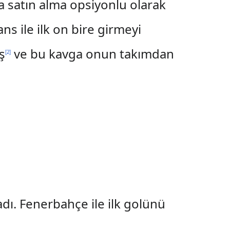
 satın alma opsiyonlu olarak
ns ile ilk on bire girmeyi
ş
ve bu kavga onun takımdan
[
2
]
dı. Fenerbahçe ile ilk golünü