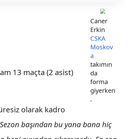
Caner
Erkin
CSKA
Moskov
a
takımın
m 13 maçta (2 asist)
da
forma
giyerken
.
üresiz olarak kadro
Sezon başından bu yana bana hiç