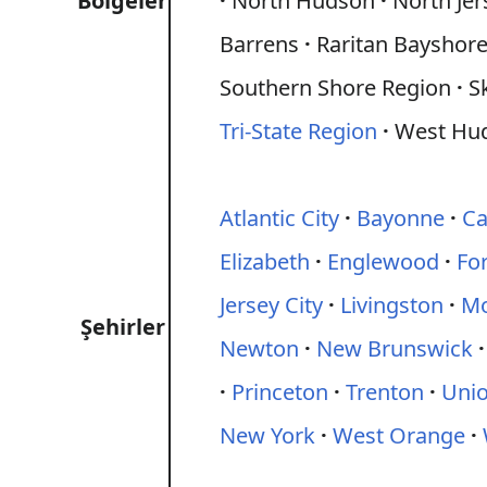
Bölgeler
North Hudson
North Jer
Barrens
Raritan Bayshor
Southern Shore Region
S
Tri‑State Region
West Hu
Atlantic City
Bayonne
C
Elizabeth
Englewood
For
Jersey City
Livingston
Mo
Şehirler
Newton
New Brunswick
Princeton
Trenton
Unio
New York
West Orange