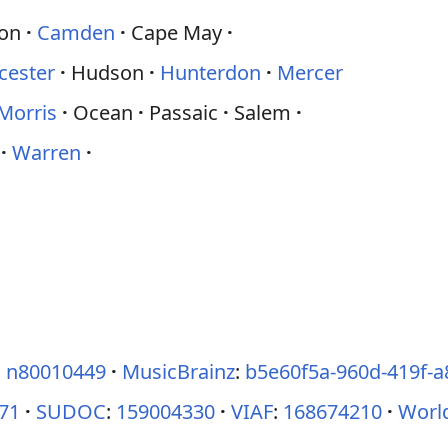
ton
Camden
Cape May
cester
Hudson
Hunterdon
Mercer
Morris
Ocean
Passaic
Salem
Warren
:
n80010449
MusicBrainz
:
b5e60f5a-960d-419f-
71
SUDOC
:
159004330
VIAF
:
168674210
Worl