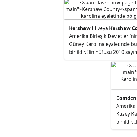
Kershaw ili
veya
Kershaw C
Amerika Birleşik Devletleri'ni
Güney Karolina eyaletinde b
bir ildir. İlin nüfusu 2010 say
göre 61,697'dir. İlin merkezi
Camden şehridir.
Camden i
Amerika B
Kuzey Ka
bir ildir
göre 10,3