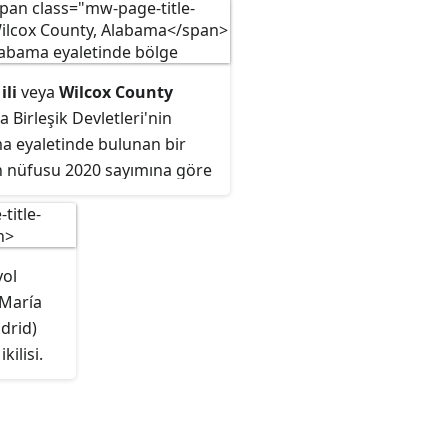
ili
veya
Wilcox County
 Birleşik Devletleri'nin
a eyaletinde bulunan bir
İlin nüfusu 2020 sayımına göre
tür. İlin merkezi Camden
.
yol
 María
drid)
ilisi.
umaraya
 satan
n ve