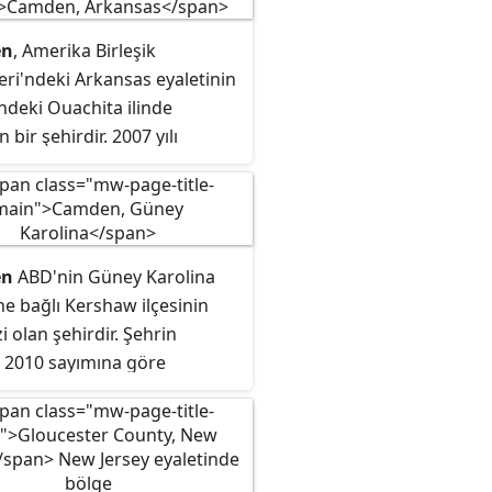
en
, Amerika Birleşik
eri'ndeki Arkansas eyaletinin
ndeki Ouachita ilinde
 bir şehirdir. 2007 yılı
ine göre kentin nüfusu
 kadardır. Camden kentinin
 bulunduğu mikropolitan
tüm Ouachita ve Calhoun
en
ABD'nin Güney Karolina
 kapsar.
ne bağlı Kershaw ilçesinin
 olan şehirdir. Şehrin
 2010 sayımına göre
r.