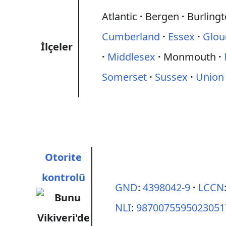
Atlantic
Bergen
Burling
Cumberland
Essex
Glou
İlçeler
Middlesex
Monmouth
Somerset
Sussex
Union
Otorite
kontrolü
GND
:
4398042-9
LCCN
NLI
:
9870075595023051