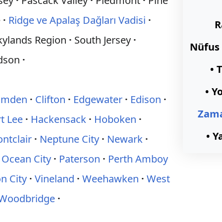
sey
Pascack Valley
Piedmont
Pine
e
Ridge ve Apalaş Dağları Vadisi
R
kylands Region
South Jersey
Nüfus
dson
• 
• Y
amden
Clifton
Edgewater
Edison
Zama
t Lee
Hackensack
Hoboken
• Ya
ntclair
Neptune City
Newark
Ocean City
Paterson
Perth Amboy
n City
Vineland
Weehawken
West
Woodbridge