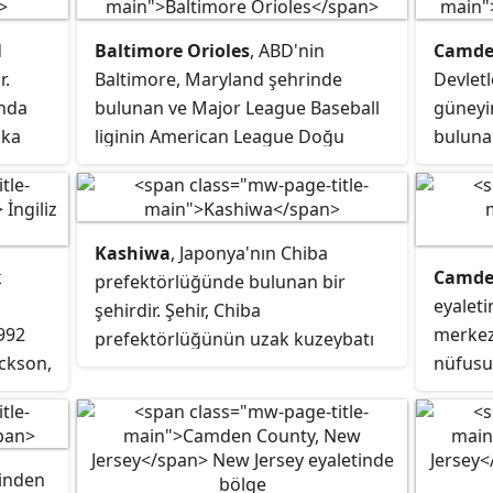
d
Baltimore Orioles
, ABD'nin
Camd
r.
Baltimore, Maryland şehrinde
Devletl
ında
bulunan ve Major League Baseball
güneyi
ika
liginin American League Doğu
bulunan
balık
Grubu'nda mücadele eden beyzbol
veriler
ılında
takımıdır.
11,657
an
içinde
rlendi
alan, 
Kashiwa
, Japonya'nın Chiba
k
Camd
ık
illerini
prefektörlüğünde bulunan bir
eyaleti
 sayımı
şehirdir. Şehir, Chiba
1992
merkezi
itan
prefektörlüğünün uzak kuzeybatı
ackson,
nüfusu
7
köşesindeki Shimōsa Yaylası'nda
 ve
6.838'di
ve bu
yer almaktadır. Yüzölçümü
 etti.
114.19 km² olan şehrin nüfusu 1
ır.
Aralık 2015 tarihi itibarı ile
tinden
411,602'dir.