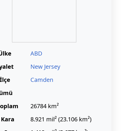
Ülke
ABD
yalet
New Jersey
İlçe
Camden
çümü
Toplam
26784 km²
 Kara
8.921 mil² (23.106 km²)