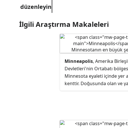
İlgili Araştırma Makaleleri
Minneapolis
, Amerika Birleşi
Devletleri'nin Ortabatı bölge
Minnesota eyaleti içinde yer a
kenttir. Doğusunda olan ve y
yana bulunduğu St. Paul kenti
birlikte, Twin Cities olarak bili