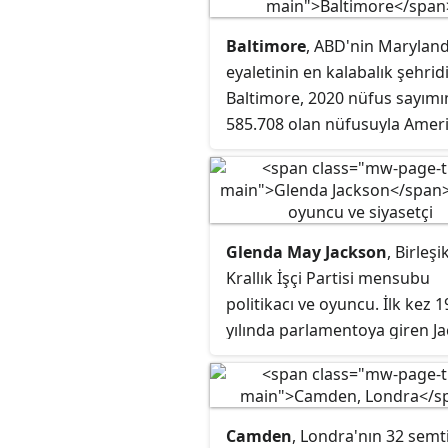
Baltimore
, ABD'nin Marylan
eyaletinin en kalabalık şehridi
Baltimore, 2020 nüfus sayım
585.708 olan nüfusuyla Amer
Birleşik Devletleri'nin en kala
30. şehridir. Baltimore, 1851 y
Maryland Anayasası tarafınd
bağımsız bir şehir olarak beli
Glenda May Jackson
, Birleşi
ve bugün ülkedeki en kalabal
Krallık İşçi Partisi mensubu
bağımsız şehirdir. 2020 nüfus
politikacı ve oyuncu. İlk kez 
itibarıyla Baltimore metropol
yılında parlamentoya giren J
alanının nüfusunun 2.838.32
2015 yılına kadar Hampstead
olduğu tahmin edilmektedir 
Kilburn seçim bölgesini temsil
da onu ülkenin 20. en büyük
metropolitan alanı yapmaktad
Daha büyük Washington
Camden
, Londra'nın 32 sem