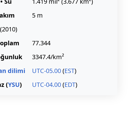
• Su
1.419 mil² (3.677 km²)
akım
5 m
(2010)
Toplam
77.344
oğunluk
3347.4/km²
n dilimi
UTC-05.00
(
EST
)
z (
YSU
)
UTC-04.00
(
EDT
)