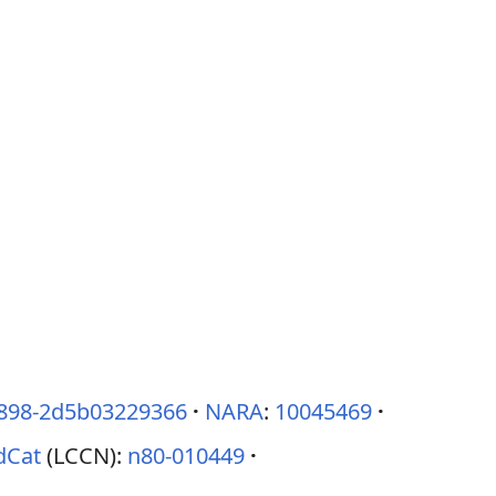
a898-2d5b03229366
NARA
:
10045469
dCat
(LCCN):
n80-010449