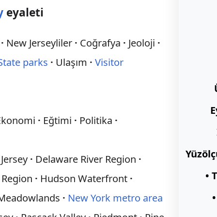
y
eyaleti
New Jerseyliler
Coğrafya
Jeoloji
State parks
Ulaşım
Visitor
E
Ekonomi
Eğtimi
Politika
Yüzöl
 Jersey
Delaware River Region
• 
 Region
Hudson Waterfront
•
Meadowlands
New York metro area