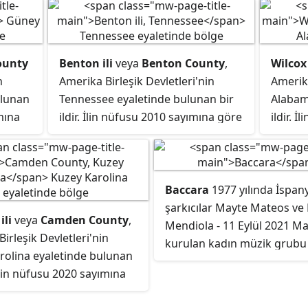
ounty
Benton ili
veya
Benton County
,
Wilcox 
n
Amerika Birleşik Devletleri'nin
Amerika
ulunan
Tennessee eyaletinde bulunan bir
Alabam
ımına
ildir. İlin nüfusu 2010 sayımına göre
ildir. 
15.864'tür. İlin merkezi Camden
10,600'
şehridir.
şehridir
Baccara
1977 yılında İspan
şarkıcılar Mayte Mateos ve
li
veya
Camden County
,
Mendiola - 11 Eylül 2021 Ma
irleşik Devletleri'nin
kurulan kadın müzik grubu ik
rolina eyaletinde bulunan
Çift, Avrupa çapında bir n
. İlin nüfusu 2020 sayımına
ulaşan ve her zaman en çok
35'tir. İlin merkezi Camden
bir kadın grubu haline gele