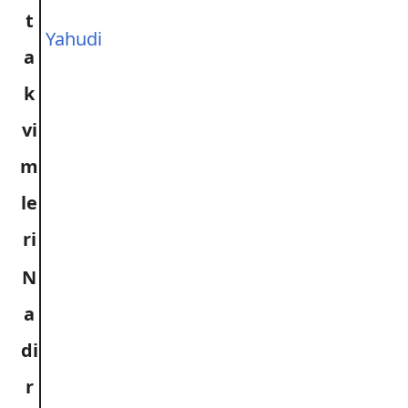
t
Yahudi
a
k
vi
m
le
ri
N
a
di
r