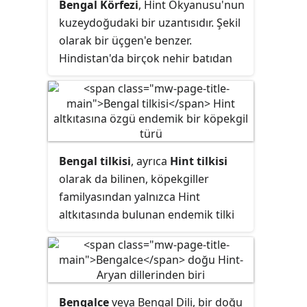
Bengal Körfezi
, Hint Okyanusu'nun
Anglikan ve Lutheran kiliselerinde
kuzeydoğudaki bir uzantısıdır. Şekil
İsa'nın Adlandırma ve Sünnet
olarak bir üçgen'e benzer.
Bayramı olarak törenlerle kutlanır.
Hindistan'da birçok nehir batıdan
doğuya doğru akar ve sularını
Bengal Körfezi'ne boşaltır. Aynı
zamanda Bengal Körfezi, Dünya'nın
en büyük körfezidir.
Bengal tilkisi
, ayrıca
Hint tilkisi
olarak da bilinen, köpekgiller
familyasından yalnızca Hint
altkıtasında bulunan endemik tilki
türüdür.
Bengalce
veya Bengal Dili, bir doğu