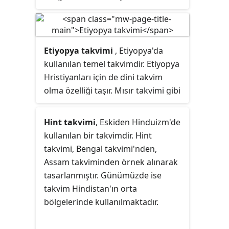
ayrılmıştır.
Etiyopya takvimi
, Etiyopya'da
kullanılan temel takvimdir. Etiyopya
Hristiyanları için de dini takvim
olma özelliği taşır. Mısır takvimi gibi
güneş temelli olup Jülyen takvimi
gibi her 4 yılda bir artık gün
Hint takvimi
, Eskiden Hinduizm'de
eklenmektedir. Yılbaşı Jülyen
kullanılan bir takvimdir. Hint
takvime göre 29 veya 30
takvimi, Bengal takvimi'nden,
Ağustos'dur. Miladi takvim ve
Assam takviminden örnek alınarak
Etiyopya takvimi arasında oluşan 7-
tasarlanmıştır. Günümüzde ise
8 yıllık fark İsa'nın müjdelenmesinin
takvim Hindistan'ın orta
hesabında olan farklılıklardan
bölgelerinde kullanılmaktadır.
oluşur.