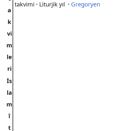
takvimi
·
Liturjik yıl
·
Gregoryen
a
k
vi
m
le
ri
İs
la
m
î
t