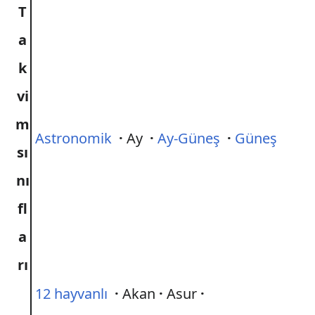
T
a
k
vi
m
Astronomik
·
Ay
·
Ay-Güneş
·
Güneş
sı
nı
fl
a
rı
12 hayvanlı
·
Akan
·
Asur
·