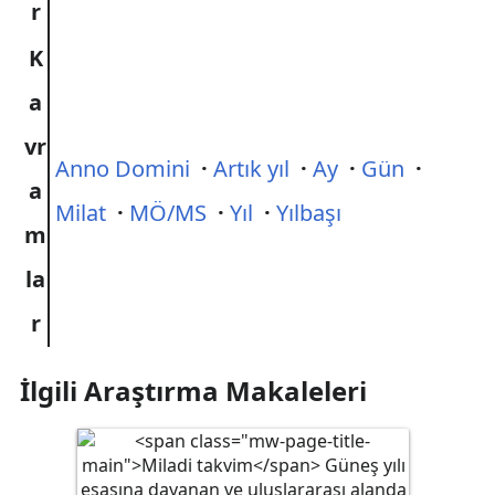
r
K
a
vr
Anno Domini
·
Artık yıl
·
Ay
·
Gün
·
a
Milat
·
MÖ/MS
·
Yıl
·
Yılbaşı
m
la
r
İlgili Araştırma Makaleleri