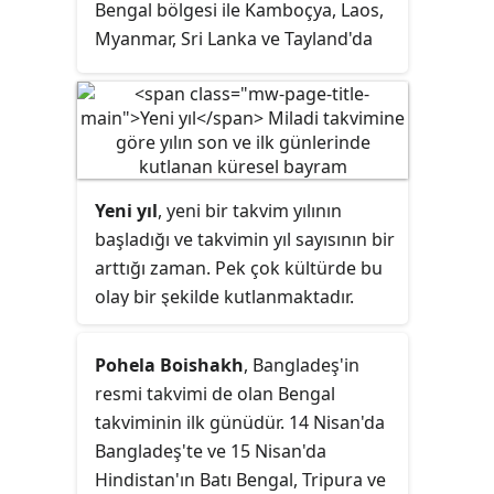
Bengal bölgesi ile Kamboçya, Laos,
Myanmar, Sri Lanka ve Tayland'da
kullanılmaktadır.
Yeni yıl
, yeni bir takvim yılının
başladığı ve takvimin yıl sayısının bir
arttığı zaman. Pek çok kültürde bu
olay bir şekilde kutlanmaktadır.
Günümüzde en çok kullanılan
takvim olan Miladi takvimin yeni yılı
Pohela Boishakh
, Bangladeş'in
1 Ocak'a (Yılbaşı) denk gelmektedir.
resmi takvimi de olan Bengal
Birçok ülke 1 Ocak'ı resmî tatil
takviminin ilk günüdür. 14 Nisan'da
olarak belirlemiştir.
Bangladeş'te ve 15 Nisan'da
Hindistan'ın Batı Bengal, Tripura ve