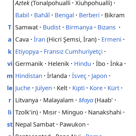
Aztek
(Tonalpohualli
·
Xiuhpohualli)
·
Babil
·
Bahâî
·
Bengal
·
Berberi
·
Bikram
T
Samwat
·
Budist
·
Birmanya
·
Bizans
·
a
Cava
·
İran
(Hicri Şemsi, İran)
·
Ermeni
·
k
Etiyopya
·
Fransız Cumhuriyetçi
·
vi
Germanik
·
Helenik
·
Hindu
·
İbo
·
İnka
·
m
Hindistan
·
İrlanda
·
İsveç
·
Japon
·
le
Juche
·
Jülyen
·
Kelt
·
Kıpti
·
Kore
·
Kürt
·
r
Litvanya
·
Malayalam
·
Maya
(Haab'
·
li
Tzolk'in)
·
Mısır
·
Minguo
·
Nanakshahi
·
st
Nepal Sambat
·
Pawukon
·