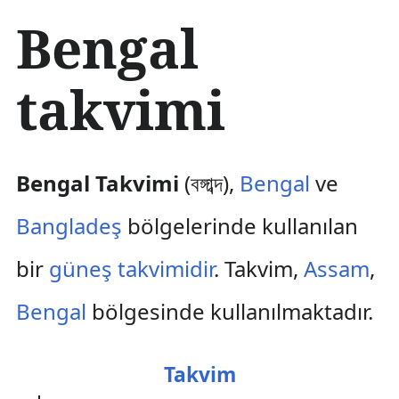
İ
Bengal
ç
e
r
takvimi
i
ğ
e
a
t
Bengal Takvimi
(বঙ্গাব্দ),
Bengal
ve
l
a
Bangladeş
bölgelerinde kullanılan
bir
güneş takvimidir
. Takvim,
Assam
,
Bengal
bölgesinde kullanılmaktadır.
Takvim