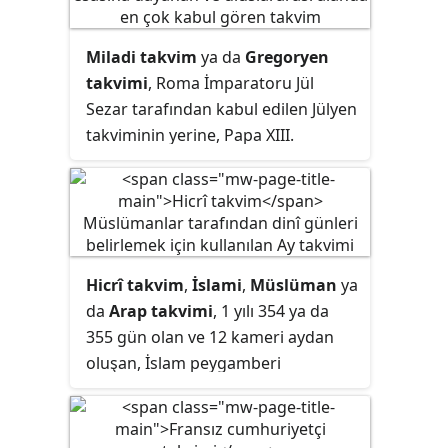
Miladi takvim
ya da
Gregoryen
takvimi
, Roma İmparatoru Jül
Sezar tarafından kabul edilen Jülyen
takviminin yerine, Papa XIII.
Gregorius tarafından yaptırılan bir
takvimdir. İsa'nın doğduğu yılı milat
olarak alan bu takvim, Dünya'nın
Güneş etrafındaki dönüş süresi
olan 365 gün, 6 saatlik zamanı "1
Hicrî takvim
,
İslami
,
Müslüman
ya
yıl" olarak kabul eder. Günümüzde
da
Arap takvimi
, 1 yılı 354 ya da
dünyada en yaygın olarak kullanılan
355 gün olan ve 12 kameri aydan
takvimdir.
oluşan, İslam peygamberi
Muhammed'in Mekke'den
Medine'ye hicretini başlangıç yılı
kabul eden ve Ay'ın Dünya