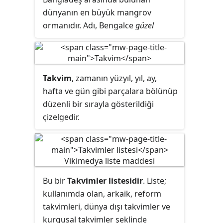
ekonomik işlerin düzenlenmesinde
dünyanın en büyük mangrov
kullanılmış, normal hayatta ise Hicrî
ormanıdır. Adı, Bengalce
güzel
takvim kullanılmaya devam
orman
anlamına gelir. Hindistan'daki
edilmiştir.
kısmı millî park ilan edilmiştir.
Takvim
, zamanın yüzyıl, yıl, ay,
hafta ve gün gibi parçalara bölünüp
düzenli bir sırayla gösterildiği
çizelgedir.
Bu bir
Takvimler listesidir
. Liste;
kullanımda olan, arkaik, reform
takvimleri, dünya dışı takvimler ve
kurgusal takvimler şeklinde