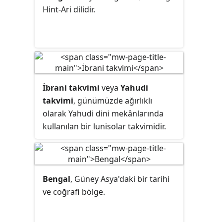
Hint-Ari dilidir.
İbrani takvimi
veya
Yahudi
takvimi
, günümüzde ağırlıklı
olarak Yahudi dini mekânlarında
kullanılan bir lunisolar takvimidir.
Yahudi bayramlarının tarihlerini ve
Tora bölümlerini, yahrzeitleri ve
günlük Mezmur okumalarını, birçok
tören kullanımı arasında uygun
Bengal
, Güney Asya'daki bir tarihi
şekilde okur. İsrail'de yalnızca dini
ve coğrafi bölge.
amaçlar için kullanılır, resmî olarak
kullanılmaz.