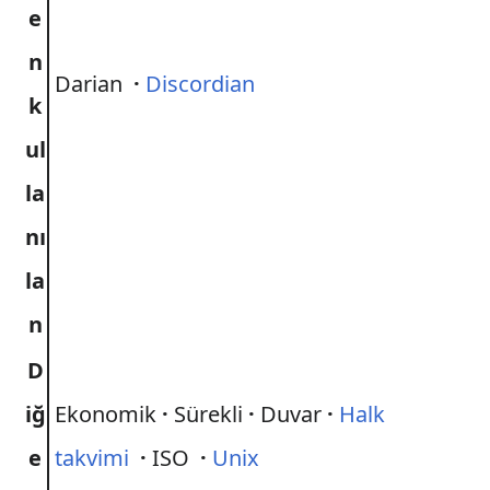
e
n
Darian
·
Discordian
k
ul
la
nı
la
n
D
iğ
Ekonomik
·
Sürekli
·
Duvar
·
Halk
e
takvimi
·
ISO
·
Unix