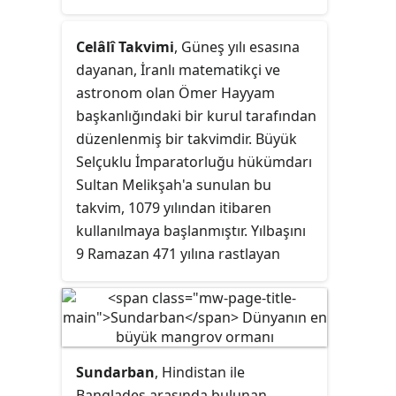
Celâlî Takvimi
, Güneş yılı esasına
dayanan, İranlı matematikçi ve
astronom olan Ömer Hayyam
başkanlığındaki bir kurul tarafından
düzenlenmiş bir takvimdir. Büyük
Selçuklu İmparatorluğu hükümdarı
Sultan Melikşah'a sunulan bu
takvim, 1079 yılından itibaren
kullanılmaya başlanmıştır. Yılbaşını
9 Ramazan 471 yılına rastlayan
Nevruz olarak almış, 1079 yılını
başlangıç kabul etmiştir. Selçuklu
Devleti'nin yanı sıra Babür
İmparatorluğu da bir dönem bu
takvimi kullanmıştır. Celâlî Takvimi
Sundarban
, Hindistan ile
sadece tarım, hayvancılık gibi
Bangladeş arasında bulunan