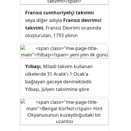
çevresinde dolanımını esas alan bir
Fransız cumhuriyetçi takvimi
takvim sistemidir. Resmi olarak
veya diğer adıyla
Fransız devrimci
Afganistan ve İran tarafından
takvimi
, Fransız Devrimi sırasında
kullanılmaktadır.
Hicretin
,
oluşturulan, 1793 yılının
Muharrem ayı yani takvimin
sonlarından 1805 yılına kadar
başlangıç günü ya da ayıyla bir ilgisi
Fransız hükûmeti ve 1871 yılında 18
yoktur.
günlüğüne Paris Komünü
tarafından kullanılan takvimdi.
Yılbaşı
, Miladi takvim kullanan
ülkelerde 31 Aralık'ı 1 Ocak'a
bağlayan geceye denmektedir.
Yılbaşı, Jülyen takvimine göre
Hristiyanlık öncesi Roma'da, Ocak
ayının da adının verildiği geçit ve
başlangıç tanrısı Janus'a adanmıştı.
Hristiyan aleminin Miladi
takviminde bir tarih olarak, hâlen