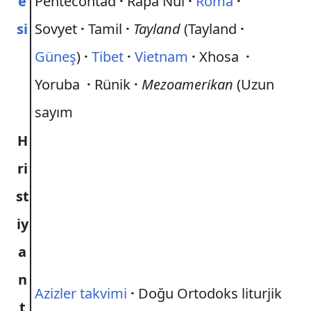
e
Pentecontad
·
Rapa Nui
·
Roma
·
si
Sovyet
·
Tamil
·
Tayland
(Tayland
·
Güneş
)
·
Tibet
·
Vietnam
·
Xhosa
·
Yoruba
·
Rünik
·
Mezoamerikan
(Uzun
sayım
H
ri
st
iy
a
n
Azizler takvimi
·
Doğu Ortodoks liturjik
t