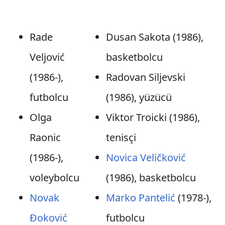
Rade
Dusan Sakota (1986),
Veljović
basketbolcu
(1986-),
Radovan Siljevski
futbolcu
(1986), yüzücü
Olga
Viktor Troicki (1986),
Raonic
tenisçi
(1986-),
Novica Veličković
voleybolcu
(1986), basketbolcu
Novak
Marko Pantelić
(1978-),
Đoković
futbolcu