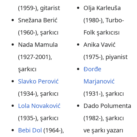
(1959-), gitarist
Olja Karleuša
Snežana Berić
(1980-), Turbo-
(1960-), şarkıcı
Folk şarkıcısı
Nada Mamula
Anika Vavić
(1927-2001),
(1975-), piyanist
şarkıcı
Đorđe
Slavko Perović
Marjanović
(1934-), şarkıcı
(1931-), şarkıcı
Lola Novaković
Dado Polumenta
(1935-), şarkıcı
(1982-), şarkıcı
Bebi Dol
(1964-),
ve şarkı yazarı