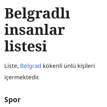
İ
Belgradlı
ç
e
r
insanlar
i
ğ
e
listesi
a
t
l
a
Liste,
Belgrad
kökenli ünlü kişileri
içermektedir.
Spor