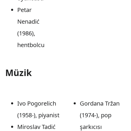
Petar
Nenadić
(1986),
hentbolcu
Müzik
Ivo Pogorelich
Gordana Tržan
(1958-), piyanist
(1974-), pop
Miroslav Tadić
şarkıcısı