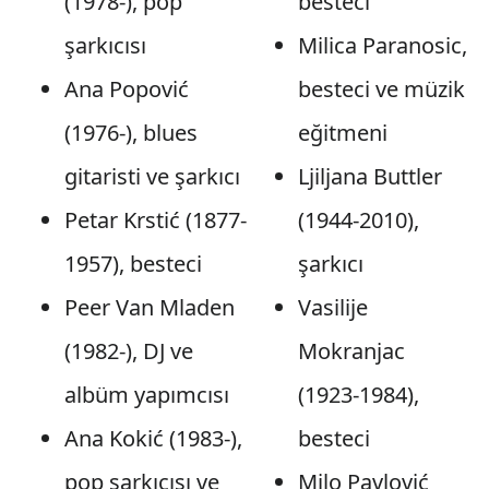
(1978-), pop
besteci
şarkıcısı
Milica Paranosic,
Ana Popović
besteci ve müzik
(1976-), blues
eğitmeni
gitaristi ve şarkıcı
Ljiljana Buttler
Petar Krstić (1877-
(1944-2010),
1957), besteci
şarkıcı
Peer Van Mladen
Vasilije
(1982-), DJ ve
Mokranjac
albüm yapımcısı
(1923-1984),
Ana Kokić (1983-),
besteci
pop şarkıcısı ve
Milo Pavlović