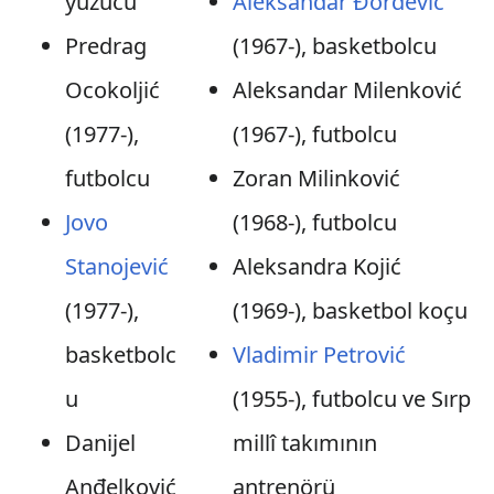
yüzücü
Aleksandar Đorđević
Predrag
(1967-), basketbolcu
Ocokoljić
Aleksandar Milenković
(1977-),
(1967-), futbolcu
futbolcu
Zoran Milinković
Jovo
(1968-), futbolcu
Stanojević
Aleksandra Kojić
(1977-),
(1969-), basketbol koçu
basketbolc
Vladimir Petrović
u
(1955-), futbolcu ve Sırp
Danijel
millî takımının
Anđelković
antrenörü