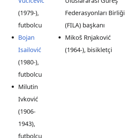
Vučićević
Uluslararası Güreş
(1979-),
Federasyonları Birliği
futbolcu
(FILA) başkanı
Bojan
Mikoš Rnjaković
Isailović
(1964-), bisikletçi
(1980-),
futbolcu
Milutin
Ivković
(1906-
1943),
futbolcu