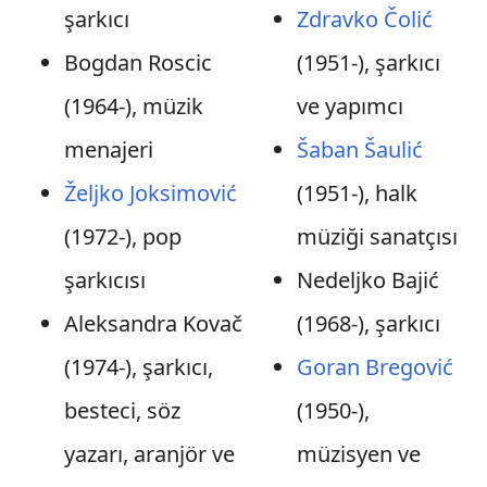
şarkıcı
Zdravko Čolić
Bogdan Roscic
(1951-), şarkıcı
(1964-), müzik
ve yapımcı
menajeri
Šaban Šaulić
Željko Joksimović
(1951-), halk
(1972-), pop
müziği sanatçısı
şarkıcısı
Nedeljko Bajić
Aleksandra Kovač
(1968-), şarkıcı
(1974-), şarkıcı,
Goran Bregović
besteci, söz
(1950-),
yazarı, aranjör ve
müzisyen ve