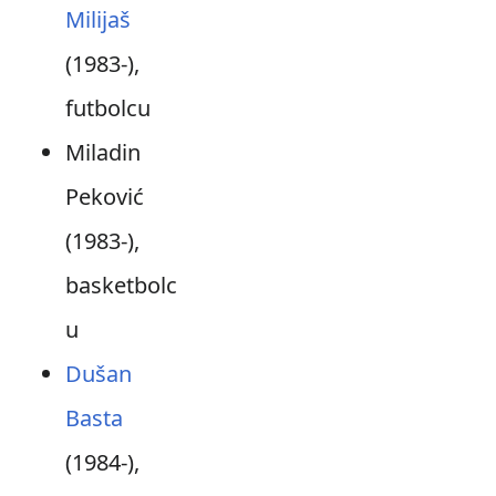
Milijaš
(1983-),
futbolcu
Miladin
Peković
(1983-),
basketbolc
u
Dušan
Basta
(1984-),