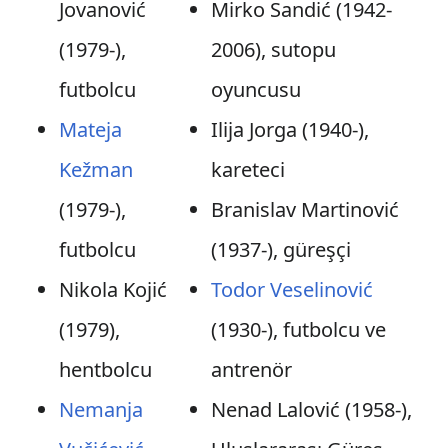
Jovanović
Mirko Sandić (1942-
(1979-),
2006), sutopu
futbolcu
oyuncusu
Mateja
Ilija Jorga (1940-),
Kežman
kareteci
(1979-),
Branislav Martinović
futbolcu
(1937-), güreşçi
Nikola Kojić
Todor Veselinović
(1979),
(1930-), futbolcu ve
hentbolcu
antrenör
Nemanja
Nenad Lalović (1958-),