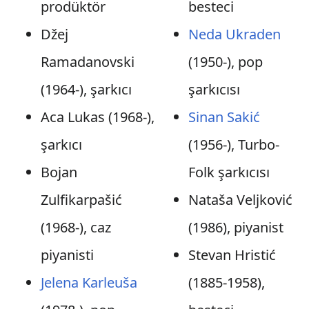
prodüktör
besteci
Džej
Neda Ukraden
Ramadanovski
(1950-), pop
(1964-), şarkıcı
şarkıcısı
Aca Lukas (1968-),
Sinan Sakić
şarkıcı
(1956-), Turbo-
Bojan
Folk şarkıcısı
Zulfikarpašić
Nataša Veljković
(1968-), caz
(1986), piyanist
piyanisti
Stevan Hristić
Jelena Karleuša
(1885-1958),