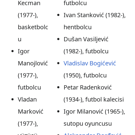
Kecman
futbolcu
(1977-),
Ivan Stanković (1982-),
basketbolc
hentbolcu
u
Dušan Vasiljević
Igor
(1982-), futbolcu
Manojlović
Vladislav Bogićević
(1977-),
(1950), futbolcu
futbolcu
Petar Radenković
Vladan
(1934-), futbol kalecisi
Marković
Igor Milanović (1965-),
(1977-),
sutopu oyuncusu