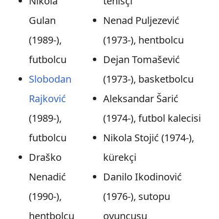
Nikola
tenisçi
Gulan
Nenad Puljezević
(1989-),
(1973-), hentbolcu
futbolcu
Dejan Tomašević
Slobodan
(1973-), basketbolcu
Rajković
Aleksandar Šarić
(1989-),
(1974-), futbol kalecisi
futbolcu
Nikola Stojić (1974-),
Draško
kürekçi
Nenadić
Danilo Ikodinović
(1990-),
(1976-), sutopu
hentbolcu
oyuncusu