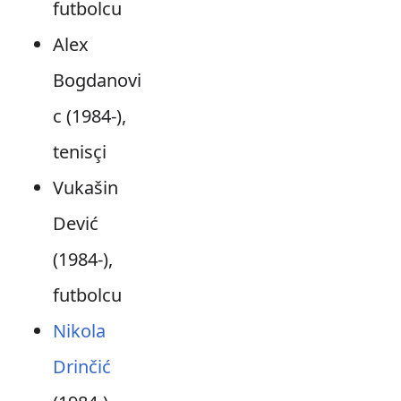
futbolcu
Alex
Bogdanovi
c (1984-),
tenisçi
Vukašin
Dević
(1984-),
futbolcu
Nikola
Drinčić