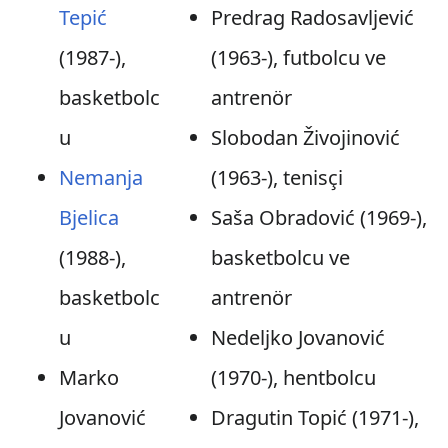
Tepić
Predrag Radosavljević
(1987-),
(1963-), futbolcu ve
basketbolc
antrenör
u
Slobodan Živojinović
Nemanja
(1963-), tenisçi
Bjelica
Saša Obradović (1969-),
(1988-),
basketbolcu ve
basketbolc
antrenör
u
Nedeljko Jovanović
Marko
(1970-), hentbolcu
Jovanović
Dragutin Topić (1971-),