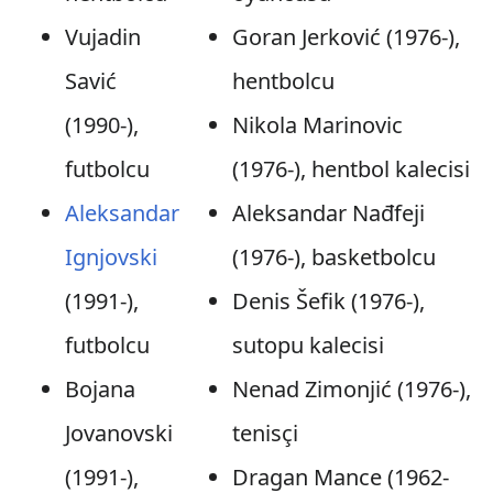
Vujadin
Goran Jerković (1976-),
Savić
hentbolcu
(1990-),
Nikola Marinovic
futbolcu
(1976-), hentbol kalecisi
Aleksandar
Aleksandar Nađfeji
Ignjovski
(1976-), basketbolcu
(1991-),
Denis Šefik (1976-),
futbolcu
sutopu kalecisi
Bojana
Nenad Zimonjić (1976-),
Jovanovski
tenisçi
(1991-),
Dragan Mance (1962-