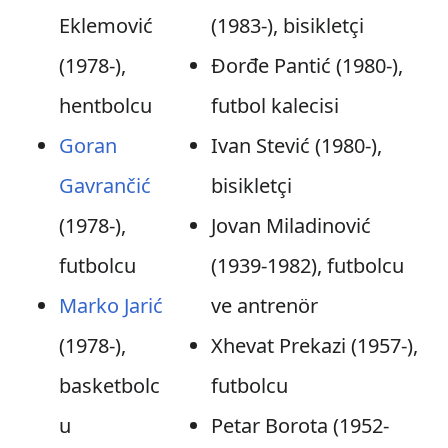
Eklemović
(1983-), bisikletçi
(1978-),
Đorđe Pantić (1980-),
hentbolcu
futbol kalecisi
Goran
Ivan Stević (1980-),
Gavrančić
bisikletçi
(1978-),
Jovan Miladinović
futbolcu
(1939-1982), futbolcu
Marko Jarić
ve antrenör
(1978-),
Xhevat Prekazi (1957-),
basketbolc
futbolcu
u
Petar Borota (1952-