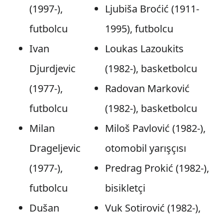
(1997-),
Ljubiša Broćić (1911-
futbolcu
1995), futbolcu
Ivan
Loukas Lazoukits
Djurdjevic
(1982-), basketbolcu
(1977-),
Radovan Marković
futbolcu
(1982-), basketbolcu
Milan
Miloš Pavlović (1982-),
Drageljevic
otomobil yarışçısı
(1977-),
Predrag Prokić (1982-),
futbolcu
bisikletçi
Dušan
Vuk Sotirović (1982-),