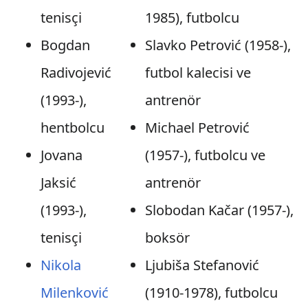
tenisçi
1985), futbolcu
Bogdan
Slavko Petrović (1958-),
Radivojević
futbol kalecisi ve
(1993-),
antrenör
hentbolcu
Michael Petrović
Jovana
(1957-), futbolcu ve
Jaksić
antrenör
(1993-),
Slobodan Kačar (1957-),
tenisçi
boksör
Nikola
Ljubiša Stefanović
Milenković
(1910-1978), futbolcu