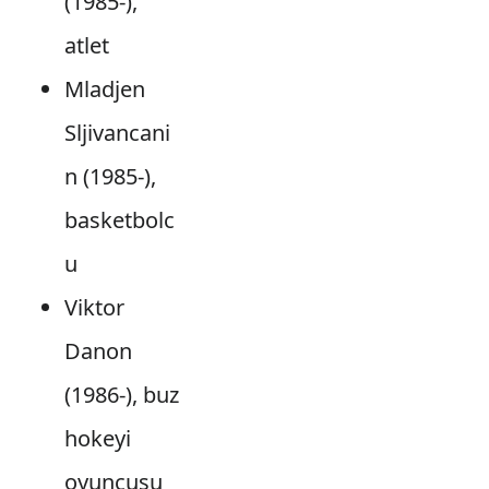
(1985-),
atlet
Mladjen
Sljivancani
n (1985-),
basketbolc
u
Viktor
Danon
(1986-), buz
hokeyi
oyuncusu