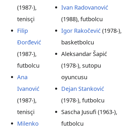
(1987-),
Ivan Radovanović
tenisçi
(1988), futbolcu
Filip
Igor Rakočević
(1978-),
Đorđević
basketbolcu
(1987-),
Aleksandar Šapić
futbolcu
(1978-), sutopu
Ana
oyuncusu
Ivanović
Dejan Stanković
(1987-),
(1978-), futbolcu
tenisçi
Sascha Jusufi (1963-),
Milenko
futbolcu