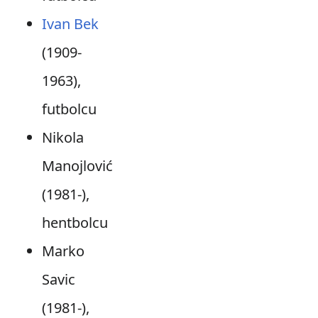
Ivan Bek
(1909-
1963),
futbolcu
Nikola
Manojlović
(1981-),
hentbolcu
Marko
Savic
(1981-),