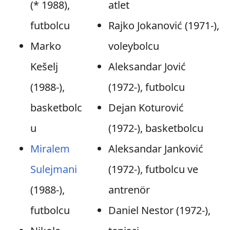
(* 1988),
atlet
futbolcu
Rajko Jokanović (1971-),
Marko
voleybolcu
Kešelj
Aleksandar Jović
(1988-),
(1972-), futbolcu
basketbolc
Dejan Koturović
u
(1972-), basketbolcu
Miralem
Aleksandar Janković
Sulejmani
(1972-), futbolcu ve
(1988-),
antrenör
futbolcu
Daniel Nestor (1972-),