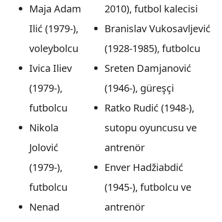
Maja Adam
2010), futbol kalecisi
Ilić (1979-),
Branislav Vukosavljević
voleybolcu
(1928-1985), futbolcu
Ivica Iliev
Sreten Damjanović
(1979-),
(1946-), güreşçi
futbolcu
Ratko Rudić (1948-),
Nikola
sutopu oyuncusu ve
Jolović
antrenör
(1979-),
Enver Hadžiabdić
futbolcu
(1945-), futbolcu ve
Nenad
antrenör