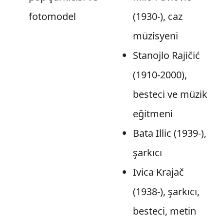
fotomodel
(1930-), caz
müzisyeni
Stanojlo Rajičić
(1910-2000),
besteci ve müzik
eğitmeni
Bata Illic (1939-),
şarkıcı
Ivica Krajač
(1938-), şarkıcı,
besteci, metin