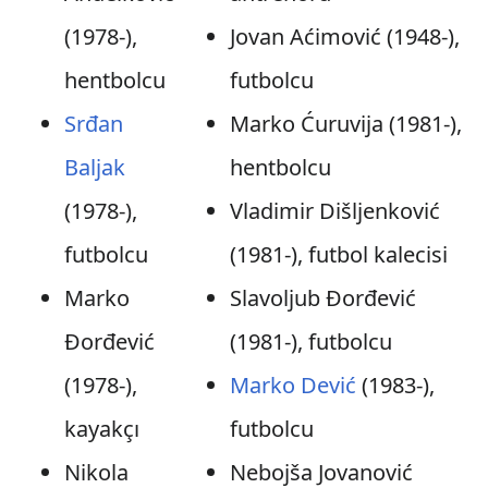
(1978-),
Jovan Aćimović (1948-),
hentbolcu
futbolcu
Srđan
Marko Ćuruvija (1981-),
Baljak
hentbolcu
(1978-),
Vladimir Dišljenković
futbolcu
(1981-), futbol kalecisi
Marko
Slavoljub Đorđević
Đorđević
(1981-), futbolcu
(1978-),
Marko Dević
(1983-),
kayakçı
futbolcu
Nikola
Nebojša Jovanović