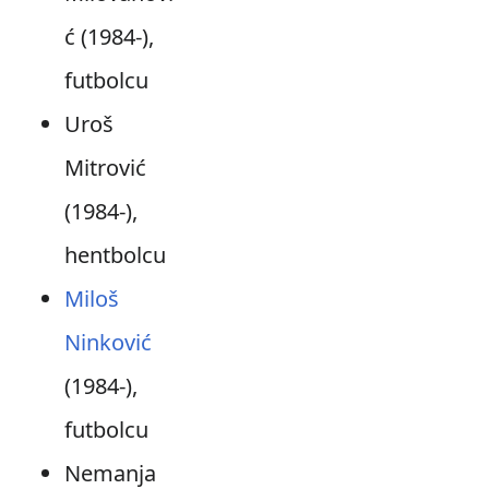
ć (1984-),
futbolcu
Uroš
Mitrović
(1984-),
hentbolcu
Miloš
Ninković
(1984-),
futbolcu
Nemanja