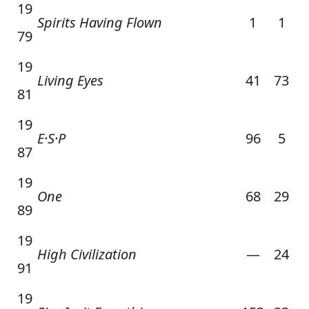
19
Spirits Having Flown
1
1
79
19
Living Eyes
41
73
81
19
E·S·P
96
5
87
19
One
68
29
89
19
High Civilization
—
24
91
19