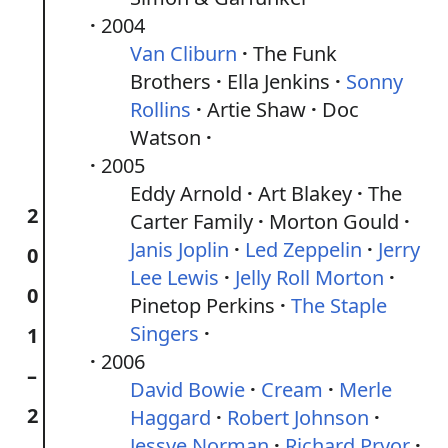
2004
Van Cliburn
The Funk
Brothers
Ella Jenkins
Sonny
Rollins
Artie Shaw
Doc
Watson
2005
Eddy Arnold
Art Blakey
The
2
Carter Family
Morton Gould
Janis Joplin
Led Zeppelin
Jerry
0
Lee Lewis
Jelly Roll Morton
0
Pinetop Perkins
The Staple
Singers
1
2006
–
David Bowie
Cream
Merle
2
Haggard
Robert Johnson
Jessye Norman
Richard Pryor