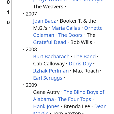
0
The Weavers
1
2007
Joan Baez
Booker T. & the
0
M.G.'s
Maria Callas
Ornette
Coleman
The Doors
The
Grateful Dead
Bob Wills
2008
Burt Bacharach
The Band
Cab Calloway
Doris Day
Itzhak Perlman
Max Roach
Earl Scruggs
2009
Gene Autry
The Blind Boys of
Alabama
The Four Tops
Hank Jones
Brenda Lee
Dean
Martin
Tom Paxton