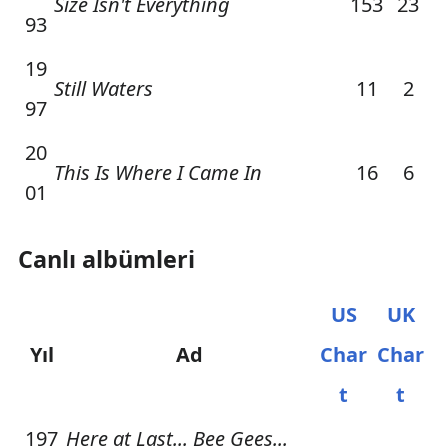
Size Isn't Everything
153
23
93
19
Still Waters
11
2
97
20
This Is Where I Came In
16
6
01
Canlı albümleri
US
UK
Yıl
Ad
Char
Char
t
t
197
Here at Last... Bee Gees...