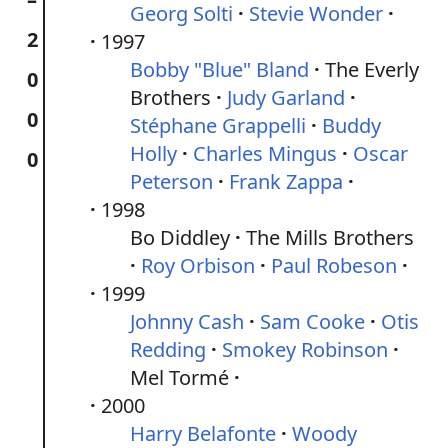
Georg Solti
Stevie Wonder
2
1997
Bobby "Blue" Bland
The Everly
0
Brothers
Judy Garland
0
Stéphane Grappelli
Buddy
Holly
Charles Mingus
Oscar
0
Peterson
Frank Zappa
1998
Bo Diddley
The Mills Brothers
Roy Orbison
Paul Robeson
1999
Johnny Cash
Sam Cooke
Otis
Redding
Smokey Robinson
Mel Tormé
2000
Harry Belafonte
Woody