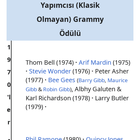
Yapımcısı (Klasik
Olmayan) Grammy
Ödülü
1
9
Thom Bell (1974)
Arif Mardin
(1975)
Stevie Wonder
(1976)
Peter Asher
7
(1977)
Bee Gees
(
Barry Gibb
,
Maurice
0
, Albhy Galuten &
Gibb
&
Robin Gibb
)
'l
Karl Richardson (1978)
Larry Butler
(1979)
e
r
Phil Ramone
(1980)
Quincy Jones