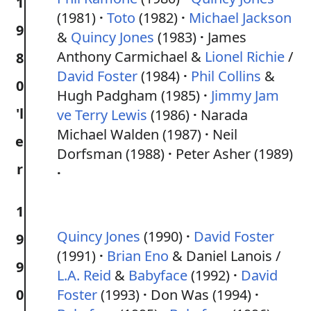
1
(1981)
Toto
(1982)
Michael Jackson
9
&
Quincy Jones
(1983)
James
Anthony Carmichael &
Lionel Richie
/
8
David Foster
(1984)
Phil Collins
&
0
Hugh Padgham (1985)
Jimmy Jam
'l
ve Terry Lewis
(1986)
Narada
Michael Walden (1987)
Neil
e
Dorfsman (1988)
Peter Asher (1989)
r
1
Quincy Jones
(1990)
David Foster
9
(1991)
Brian Eno
& Daniel Lanois /
9
L.A. Reid
&
Babyface
(1992)
David
0
Foster
(1993)
Don Was (1994)