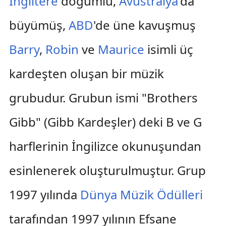
İngiltere
doğumlu,
Avustralya
'da
büyümüş,
ABD
'de üne kavuşmuş
Barry
,
Robin
ve
Maurice
isimli üç
kardeşten oluşan bir müzik
grubudur. Grubun ismi "Brothers
Gibb" (Gibb Kardeşler) deki B ve G
harflerinin İngilizce okunuşundan
esinlenerek oluşturulmuştur. Grup
1997 yılında
Dünya Müzik Ödülleri
tarafından 1997 yılının Efsane