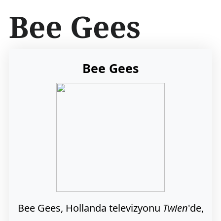
İ
Bee Gees
ç
e
r
i
ğ
Bee Gees
e
a
t
l
a
Bee Gees, Hollanda televizyonu
Twien
'de,