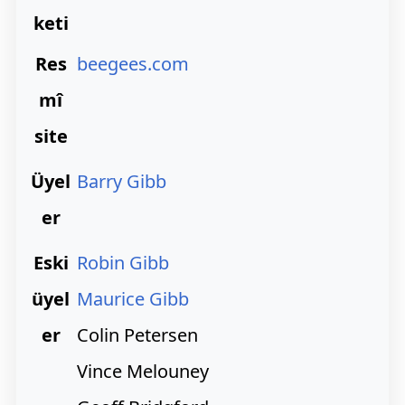
keti
Res
beegees.com
mî
site
Üyel
Barry Gibb
er
Eski
Robin Gibb
üyel
Maurice Gibb
er
Colin Petersen
Vince Melouney