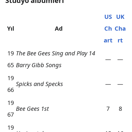
Stüdyo albümleri
US
UK
Yıl
Ad
Ch
Cha
art
rt
19
The Bee Gees Sing and Play 14
—
—
65
Barry Gibb Songs
19
Spicks and Specks
—
—
66
19
Bee Gees 1st
7
8
67
19