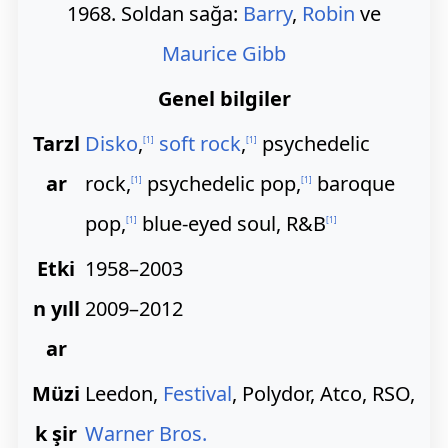
1968. Soldan sağa:
Barry
,
Robin
ve
Maurice Gibb
Genel bilgiler
Tarzl
Disko
,
soft rock
,
psychedelic
[
1
]
[
1
]
ar
rock,
psychedelic pop,
baroque
[
1
]
[
1
]
pop,
blue-eyed soul, R&B
[
1
]
[
1
]
Etki
1958–2003
n yıll
2009–2012
ar
Müzi
Leedon,
Festival
, Polydor, Atco, RSO,
k şir
Warner Bros.