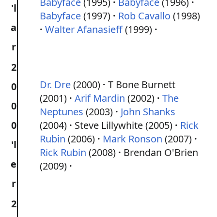
Babyface
(1995)
Babyface
(1996)
'l
Babyface
(1997)
Rob Cavallo
(1998)
a
Walter Afanasieff
(1999)
r
2
Dr. Dre
(2000)
T Bone Burnett
0
(2001)
Arif Mardin
(2002)
The
0
Neptunes
(2003)
John Shanks
0
(2004)
Steve Lillywhite (2005)
Rick
Rubin
(2006)
Mark Ronson
(2007)
'l
Rick Rubin
(2008)
Brendan O'Brien
e
(2009)
r
2