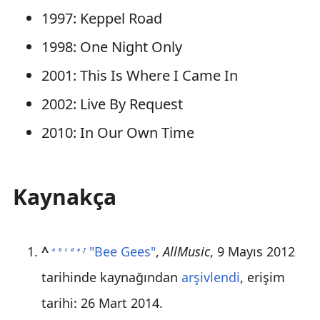
1997: Keppel Road
1998: One Night Only
2001: This Is Where I Came In
2002: Live By Request
2010: In Our Own Time
Kaynakça
^
"Bee Gees"
,
AllMusic
, 9 Mayıs 2012
a
b
c
d
e
f
tarihinde kaynağından
arşivlendi
, erişim
tarihi:
26 Mart
2014
.