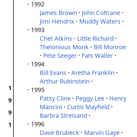
1992
James Brown
John Coltrane
Jimi Hendrix
Muddy Waters
1993
Chet Atkins
Little Richard
Thelonious Monk
Bill Monroe
Pete Seeger
Fats Waller
1994
Bill Evans
Aretha Franklin
Arthur Rubinstein
1
1995
Patsy Cline
Peggy Lee
Henry
9
Mancini
Curtis Mayfield
9
Barbra Streisand
1996
1
Dave Brubeck
Marvin Gaye
–