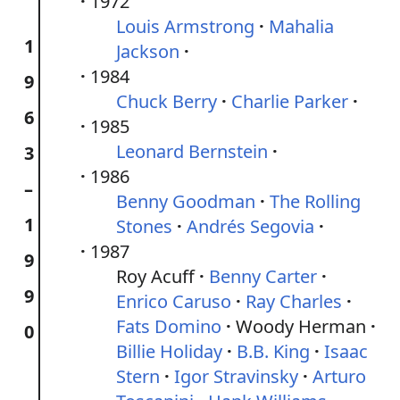
1972
Louis Armstrong
Mahalia
1
Jackson
1984
9
Chuck Berry
Charlie Parker
6
1985
Leonard Bernstein
3
1986
–
Benny Goodman
The Rolling
1
Stones
Andrés Segovia
1987
9
Roy Acuff
Benny Carter
9
Enrico Caruso
Ray Charles
Fats Domino
Woody Herman
0
Billie Holiday
B.B. King
Isaac
Stern
Igor Stravinsky
Arturo