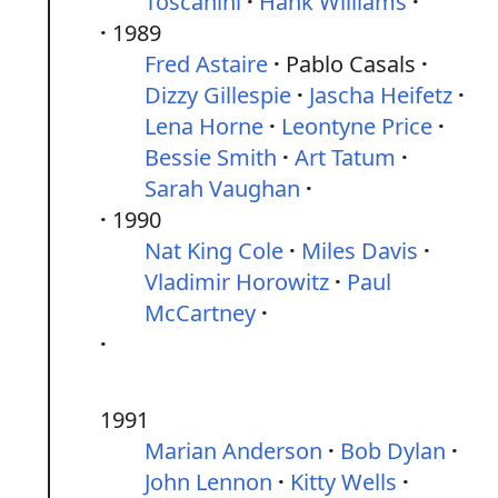
Toscanini
Hank Williams
1989
Fred Astaire
Pablo Casals
Dizzy Gillespie
Jascha Heifetz
Lena Horne
Leontyne Price
Bessie Smith
Art Tatum
Sarah Vaughan
1990
Nat King Cole
Miles Davis
Vladimir Horowitz
Paul
McCartney
1991
Marian Anderson
Bob Dylan
John Lennon
Kitty Wells