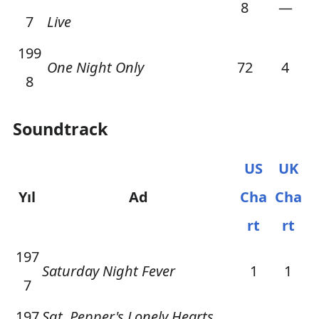
8
—
7
Live
199
One Night Only
72
4
8
Soundtrack
US
UK
Yıl
Ad
Cha
Cha
rt
rt
197
Saturday Night Fever
1
1
7
197
Sgt. Pepper's Lonely Hearts