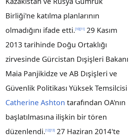
Kazakistan ve Rusya Gümrük
Birliği'ne katılma planlarının
olmadığını ifade etti.
29 Kasım
[
10
]
[
11
]
2013 tarihinde Doğu Ortaklığı
zirvesinde Gürcistan Dışişleri Bakanı
Maia Panjikidze ve AB Dışişleri ve
Güvenlik Politikası Yüksek Temsilcisi
Catherine Ashton
tarafından OA'nın
başlatılmasına ilişkin bir tören
düzenlendi.
27 Haziran 2014'te
[
12
]
[
13
]