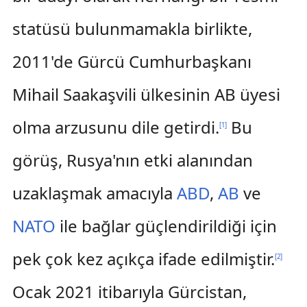
statüsü bulunmamakla birlikte,
2011'de Gürcü Cumhurbaşkanı
Mihail Saakaşvili ülkesinin AB üyesi
olma arzusunu dile getirdi.
Bu
[
1
]
görüş, Rusya'nın etki alanından
uzaklaşmak amacıyla
ABD
,
AB
ve
NATO
ile bağlar güçlendirildiği için
pek çok kez açıkça ifade edilmiştir.
[
2
]
Ocak 2021 itibarıyla Gürcistan,