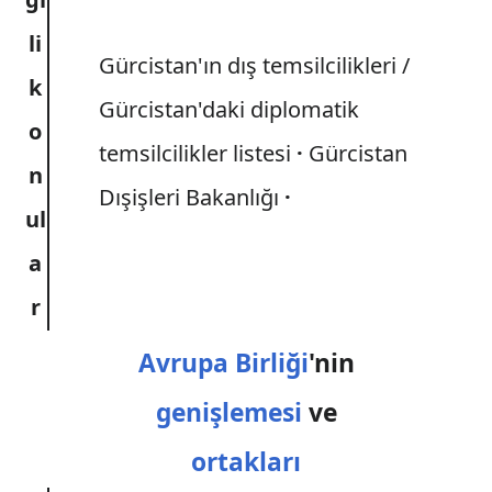
li
Gürcistan'ın dış temsilcilikleri /
k
Gürcistan'daki diplomatik
o
temsilcilikler listesi
Gürcistan
n
Dışişleri Bakanlığı
ul
a
r
Avrupa Birliği
'nin
genişlemesi
ve
ortakları