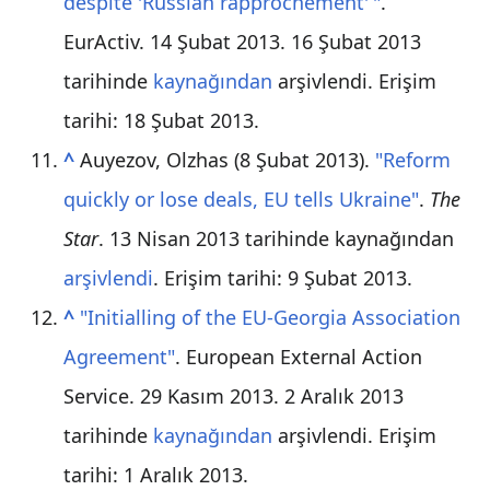
despite 'Russian rapprochement
'
"
.
EurActiv. 14 Şubat 2013. 16 Şubat 2013
tarihinde
kaynağından
arşivlendi
. Erişim
tarihi: 18 Şubat 2013
.
^
Auyezov, Olzhas (8 Şubat 2013).
"Reform
quickly or lose deals, EU tells Ukraine"
.
The
Star
. 13 Nisan 2013 tarihinde kaynağından
arşivlendi
. Erişim tarihi: 9 Şubat 2013
.
^
"Initialling of the EU-Georgia Association
Agreement"
. European External Action
Service. 29 Kasım 2013. 2 Aralık 2013
tarihinde
kaynağından
arşivlendi
. Erişim
tarihi: 1 Aralık 2013
.