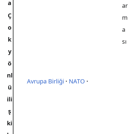
a
Ç
o
k
y
ö
nl
Avrupa Birliği
NATO
ü
ili
ş
ki