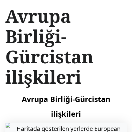
İ
Avrupa
ç
e
r
Birliği-
i
ğ
e
Gürcistan
a
t
l
a
ilişkileri
Avrupa Birliği-Gürcistan
ilişkileri