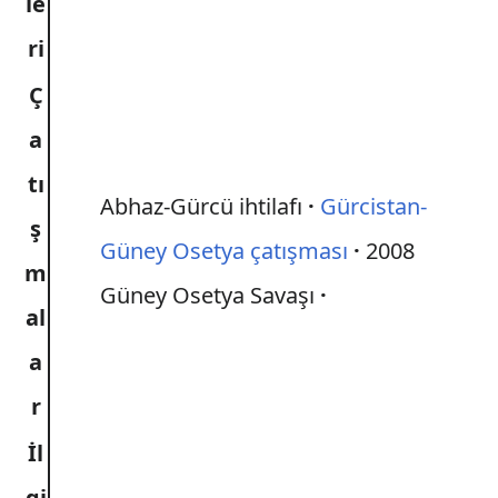
le
ri
Ç
a
tı
Abhaz-Gürcü ihtilafı
Gürcistan-
ş
Güney Osetya çatışması
2008
m
Güney Osetya Savaşı
al
a
r
İl
gi