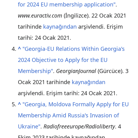
for 2024 EU membership application"
.
www.euractiv.com
(İngilizce). 22 Ocak 2021
tarihinde
kaynağından
arşivlendi
. Erişim
tarihi:
24 Ocak
2021
.
^
"Georgia-EU Relations Within Georgia's
2024 Objective to Apply for the EU
Membership"
.
GeorgianJournal
(Gürcüce). 3
Ocak 2021 tarihinde
kaynağından
arşivlendi
. Erişim tarihi:
24 Ocak
2021
.
^
"Georgia, Moldova Formally Apply for EU
Membership Amid Russia's Invasion of
Ukraine"
.
Radiofreeeurope/Radioliberty
. 4
Ekim 2023 tarihinde kaynağından