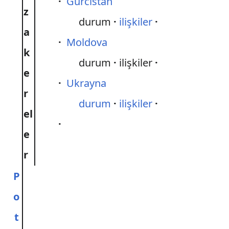
Gürcistan
z
durum
ilişkiler
a
Moldova
k
durum
ilişkiler
e
Ukrayna
r
durum
ilişkiler
el
e
r
P
o
t