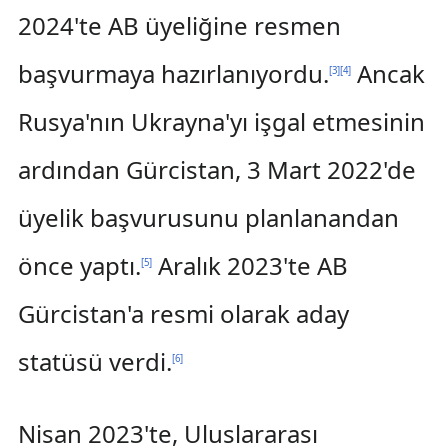
2024'te AB üyeliğine resmen
başvurmaya hazırlanıyordu.
Ancak
[
3
]
[
4
]
Rusya'nın Ukrayna'yı işgal etmesinin
ardından Gürcistan, 3 Mart 2022'de
üyelik başvurusunu planlanandan
önce yaptı.
Aralık 2023'te AB
[
5
]
Gürcistan'a resmi olarak aday
statüsü verdi.
[
6
]
Nisan 2023'te, Uluslararası