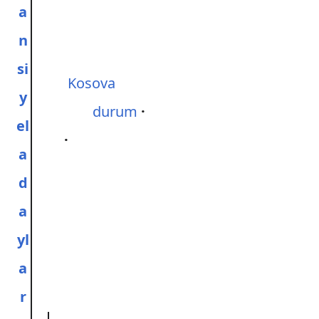
a
n
si
Kosova
y
durum
el
a
d
a
yl
a
r