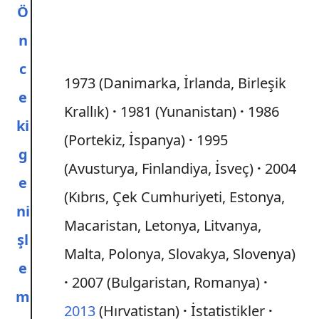
Ö
n
c
1973 (Danimarka, İrlanda, Birleşik
e
Krallık)
1981 (Yunanistan)
1986
ki
(Portekiz, İspanya)
1995
g
(Avusturya, Finlandiya, İsveç)
2004
e
(Kıbrıs, Çek Cumhuriyeti, Estonya,
ni
Macaristan, Letonya, Litvanya,
şl
Malta, Polonya, Slovakya, Slovenya)
e
2007 (Bulgaristan, Romanya)
m
2013
(Hırvatistan)
İstatistikler