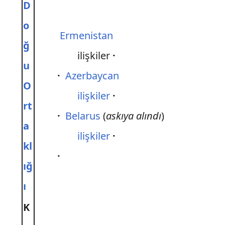
D
o
Ermenistan
ğ
ilişkiler
u
Azerbaycan
O
ilişkiler
rt
Belarus
(
askıya alındı
)
a
ilişkiler
kl
ığ
ı
K