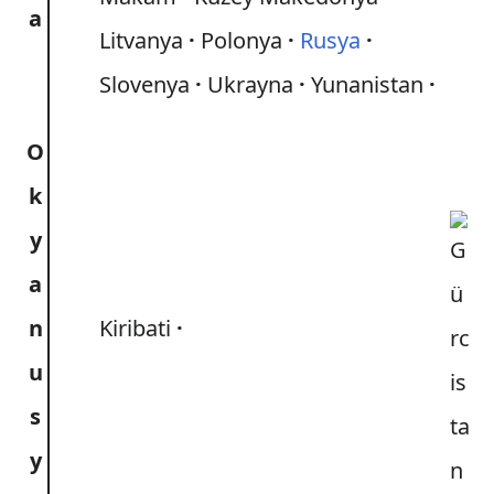
a
Litvanya
Polonya
Rusya
Slovenya
Ukrayna
Yunanistan
O
k
y
a
n
Kiribati
u
s
y