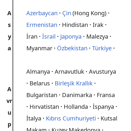
A
Azerbaycan
Çin
(Hong Kong)
s
Ermenistan
Hindistan
Irak
y
İran
İsrail
Japonya
Malezya
a
Myanmar
Özbekistan
Türkiye
Almanya
Arnavutluk
Avusturya
Belarus
Birleşik Krallık
A
Bulgaristan
Danimarka
Fransa
vr
Hırvatistan
Hollanda
İspanya
u
İtalya
Kıbrıs Cumhuriyeti
Kutsal
p
Makam
Kuzey Makedonya