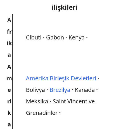
ilişkileri
A
fr
Cibuti
Gabon
Kenya
ik
a
A
m
Amerika Birleşik Devletleri
e
Bolivya
Brezilya
Kanada
ri
Meksika
Saint Vincent ve
k
Grenadinler
a