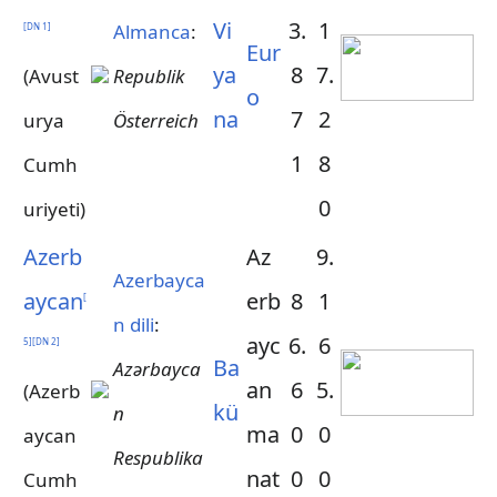
Vi
3.
1
Almanca
:
[
DN 1
]
Eur
ya
8
7.
(Avust
Republik
o
na
7
2
urya
Österreich
1
8
Cumh
0
uriyeti)
Azerb
Az
9.
Azerbayca
aycan
erb
8
1
[
n dili
:
ayc
6.
6
5
]
[
DN 2
]
Ba
Azərbayca
an
6
5.
(Azerb
kü
n
ma
0
0
aycan
Respublika
nat
0
0
Cumh