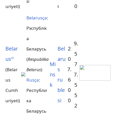
sı
ı
0
uriyeti)
Belarusça
:
Рэспублік
а
9.
Belar
Bel
2
Беларусь
5
us
aru
0
(
Respublika
[
6
]
Mi
7
s
7.
(Belar
Belarus
)
ns
7.
ru
6
us
Rusça
:
k
5
ble
0
Cumh
Республи
5
si
0
uriyeti)
ка
2
Беларусь