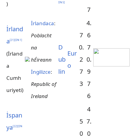
)
DN 5
]
7
4.
İrlandaca
:
İrland
7
6
Poblacht
a
[
21
]
[
DN 1
]
D
0.
7
na
Eur
(İrland
ub
2
0.
hÉireann
o
a
lin
7
9
İngilizce
:
Cumh
3
7
Republic of
uriyeti)
6
Ireland
4
İspan
5
7.
ya
[
22
]
[
DN
0
0