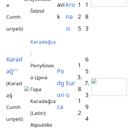
avi
kro
1
1
a
Ísland
k
na
2
8
Cumh
sı
5
3
uriyeti)
Karadağca
:
Karad
6
1
Републик
ağ
Po
5
[
27
]
3.
а Црна
dg
Eur
7.
(Karad
8
Гора
ori
o
3
ağ
1
Karadağca
ca
9
Cumh
2
(Latin):
4
uriyeti)
Republika