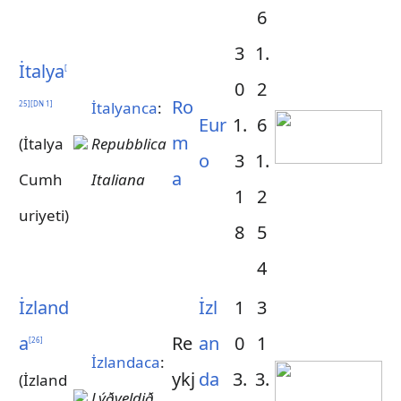
6
3
1.
İtalya
[
0
2
Ro
İtalyanca
:
25
]
[
DN 1
]
Eur
1.
6
m
(İtalya
Repubblica
o
3
1.
a
Cumh
Italiana
1
2
uriyeti)
8
5
4
İzland
İzl
1
3
a
Re
an
0
1
[
26
]
İzlandaca
:
ykj
da
3.
3.
(İzland
Lýðveldið