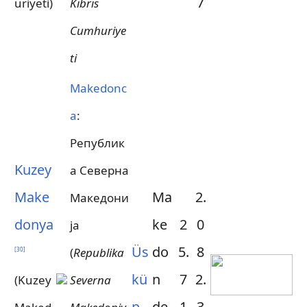
7
uriyeti)
Kıbrıs
Cumhuriye
ti
Makedonc
a
:
Републик
Kuzey
а Северна
Make
Ma
2.
Македони
donya
ke
2
0
ја
Üs
do
5.
8
(
Republika
[
30
]
kü
n
7
2.
(Kuzey
Severna
p
de
1
3