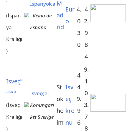
M
İspanyolca
1
]
Eur
4.
4
ad
(İspan
:
Reino de
o
0
2.
rid
ya
España
3
9
Krallığı
0
8
)
4
9.
4
İsveç
1
[
2
St
İsv
4
0
İsveççe
:
3
]
[
DN 1
]
ok
eç
9.
3.
(İsveç
Konungari
ho
kro
9
7
Krallığı
ket Sverige
lm
nu
6
8
)