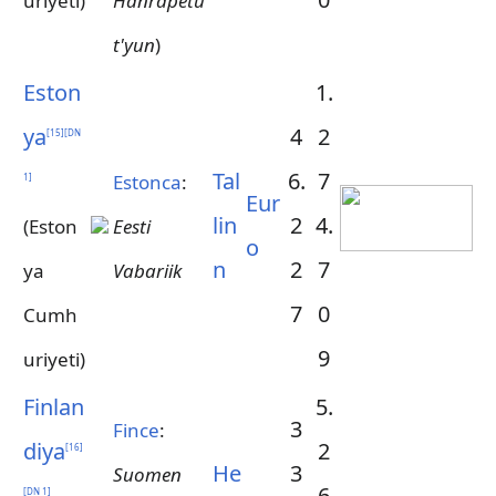
uriyeti)
Hanrapetu
t'yun
)
Eston
1.
ya
4
2
[
15
]
[
DN
Tal
6.
7
Estonca
:
1
]
Eur
lin
2
4.
(Eston
Eesti
o
n
2
7
ya
Vabariik
7
0
Cumh
9
uriyeti)
Finlan
5.
3
Fince
:
diya
2
[
16
]
He
3
Suomen
6
[
DN 1
]