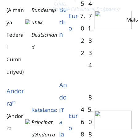
5
4
Cádiz
Körfezi
Akdeniz
Be
←Cebelitarık Boğazı
(Alman
Bundesrep
Eur
7.
7
Malt
rli
ya
ublik
o
0
1.
n
Federa
Deutschlan
2
8
l
d
2
3
Cumh
4
uriyeti)
An
Andor
do
8
ra
[
2
]
rr
4
5.
Katalanca
:
Eur
(Andor
a
6
0
Principat
o
ra
la
8
8
d'Andorra