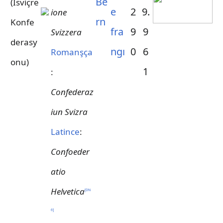
Be
(İsviçre
e
2
9.
ione
rn
Konfe
fra
9
9
Svizzera
derasy
ngı
0
6
Romanşça
onu)
1
:
Confederaz
iun Svizra
Latince
:
Confoeder
atio
Helvetica
[
DN
6
]