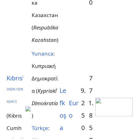
0
ка
Казахстан
(
Respublika
Kazahstan
)
Yunanca
:
Κυπριακή
Kıbrıs
7
Δημοκρατί
[
Le
9.
7
α (
Kypriakī́
29
]
[
DN 1
]
[
DN
fk
Eur
2
1.
Dīmokratía
3
]
[
DN 7
]
oş
o
5
8
(Kıbrıs
)
a
0
5
Cumh
Türkçe
: