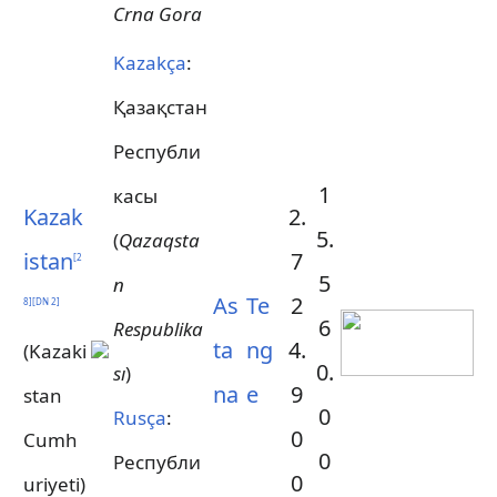
Crna Gora
Kazakça
:
Қазақстан
Республи
1
касы
Kazak
2.
5.
(
Qazaqsta
istan
7
[
2
5
n
As
Te
2
8
]
[
DN 2
]
6
Respublika
ta
ng
4.
(Kazaki
0.
sı
)
na
e
9
stan
0
Rusça
:
0
Cumh
0
Республи
0
uriyeti)