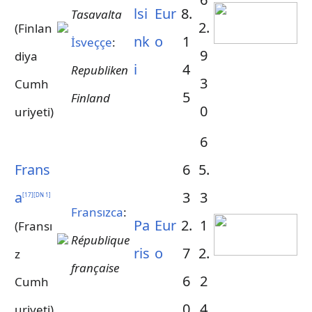
lsi
Eur
8.
Tasavalta
2.
(Finlan
nk
o
1
İsveççe
:
9
diya
i
4
Republiken
3
Cumh
5
Finland
0
uriyeti)
6
Frans
6
5.
a
3
3
[
17
]
[
DN 1
]
Fransızca
:
Pa
Eur
2.
1
(Fransı
République
ris
o
7
2.
z
française
6
2
Cumh
0
4
uriyeti)