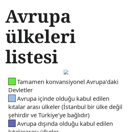
İ
Avrupa
ç
e
r
ülkeleri
i
ğ
e
listesi
a
t
l
a
Tamamen konvansiyonel Avrupa'daki
Devletler
Avrupa içinde olduğu kabul edilen
kıtalar arası ülkeler (İstanbul bir ülke değil
şehirdir ve Türkiye'ye bağlıdır)
Avrupa dışında olduğu kabul edilen
kıtalararası ülkeler