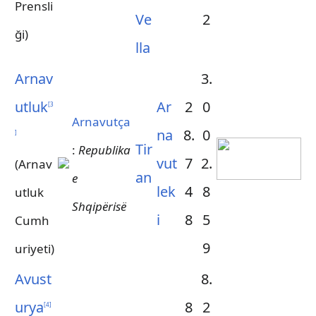
Prensli
Ve
2
ği)
lla
Arnav
3.
utluk
Ar
2
0
[
3
Arnavutça
na
8.
0
]
Tir
:
Republika
vut
7
2.
(Arnav
an
e
lek
4
8
utluk
Shqipërisë
i
8
5
Cumh
9
uriyeti)
Avust
8.
urya
8
2
[
4
]