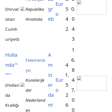
Eur
gr
5
0.
(Hırvat
Republika
o
eb
4
0
istan
Hrvatska
2
4
Cumh
3
uriyeti)
1
Holla
A
6.
Felemenk
nda
m
4
[
20
]
8
çe
:
st
1.
[
DN 1
]
Eur
4
Koninkrijk
er
5
(Hollan
o
7.
der
da
2
da
0
Nederland
m
6
Krallığı
[
0
en