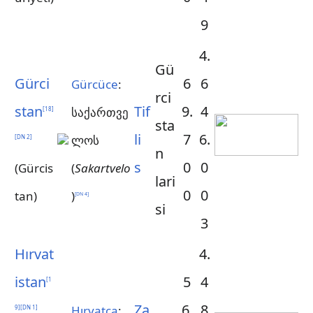
9
4.
Gü
Gürci
6
6
Gürcüce
:
rci
stan
Tif
9.
4
საქართვე
[
18
]
sta
li
7
6.
ლოს
[
DN 2
]
n
s
0
0
(Gürcis
(
Sakartvelo
lari
0
0
tan)
)
[
DN 4
]
si
3
Hırvat
4.
istan
5
4
[
1
Za
6.
8
Hırvatça
:
9
]
[
DN 1
]