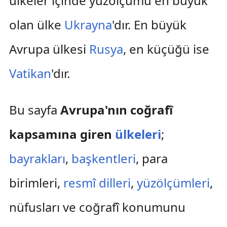
ülkeler içinde yüzölçümü en büyük
olan ülke
Ukrayna
'dır. En büyük
Avrupa ülkesi
Rusya
, en küçüğü ise
Vatikan
'dır.
Bu sayfa
Avrupa'nın coğrafî
kapsamına giren
ülkeleri
;
bayrakları
,
başkentleri
, para
birimleri,
resmî dilleri
,
yüzölçümleri
,
nüfusları ve coğrafî konumunu