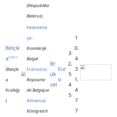
(
Respublika
Belarus
)
Felemenk
1
çe
:
Belçik
0.
Koninkrijk
3
a
4
België
[
7
]
[
DN 1
]
Br
2.
Eur
3
(Belçik
Fransızca
:
ük
5
o
1.
a
Royaume
sel
4
4
Krallığı
de Belgique
5
7
)
Almanca
:
7
Königreich