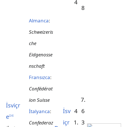
4
8
Almanca
:
Schweizeris
che
Eidgenosse
nschaft
Fransızca
:
Confédérat
7.
ion Suisse
İsviçr
İsv
4
6
İtalyanca
:
e
[
24
]
içr
1.
3
Confederaz