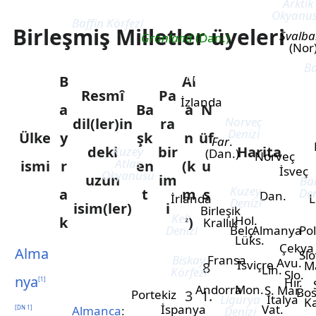
Arktik
Okyanu
Baffin Körfezi
Birleşmiş Milletler üyeleri
Svalba
Grönland
(Dan.)
(Nor
Ba
Grönland Denizi
B
Al
Resmî
Pa
İzlanda
a
Ba
a
N
Norveç
dil(ler)in
ra
Denizi
Ülke
y
şk
n
üf
Far
.
deki
bir
Harita
Kuzey
(Dan.)
Norveç
Atlas
ismi
r
en
(k
u
İsveç
Okyanusu
uzun
im
Bal
Kuzey
a
t
m
s
Den
Dan.
İrlanda
L
Denizi
isim(ler)
i
Birleşik
Kelt
Hol.
k
)
Krallık
2
Denizi
Belç.
Almanya
Po
Lüks.
Çekya
Alma
Sl
Biskay
Fransa
Avu.
İsviçre
M
8
Lih.
Körfezi
Slo.
nya
Hır.
[
1
]
Andorra
Mon.
S. Mar.
Bo
Portekiz
3
1.
Ligurya
İtalya
Ka
İspanya
Vat.
Almanca
:
Denizi
[
DN 1
]