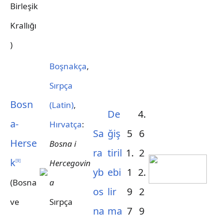
Birleşik
Krallığı
)
Boşnakça
,
Sırpça
Bosn
(Latin)
,
De
4.
a-
Hırvatça
:
Sa
ğiş
5
6
Herse
Bosna i
ra
tiril
1.
2
k
Hercegovin
[
9
]
yb
ebi
1
2.
(Bosna
a
os
lir
9
2
ve
Sırpça
na
ma
7
9