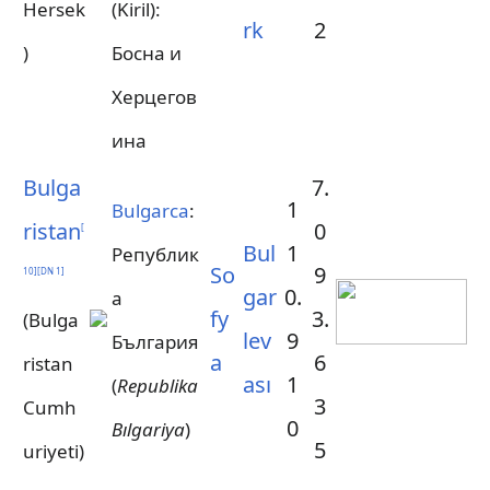
Hersek
(Kiril):
rk
2
)
Босна и
Херцегов
ина
Bulga
7.
1
Bulgarca
:
ristan
0
[
Bul
1
Републик
So
9
10
]
[
DN 1
]
gar
0.
а
fy
3.
(Bulga
lev
9
България
a
6
ristan
ası
1
(
Republika
3
Cumh
0
Bılgariya
)
5
uriyeti)