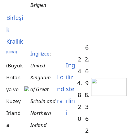
Belgien
Birleşi
k
Krallık
6
İngilizce
:
[
8
]
[
DN 1
]
2
2.
İng
(Büyük
United
4
6
Lo
iliz
Britan
Kingdom
4.
9
nd
ste
ya ve
of Great
8
8.
ra
rlin
Kuzey
Britain and
2
3
i
İrland
Northern
0
6
a
Ireland
2