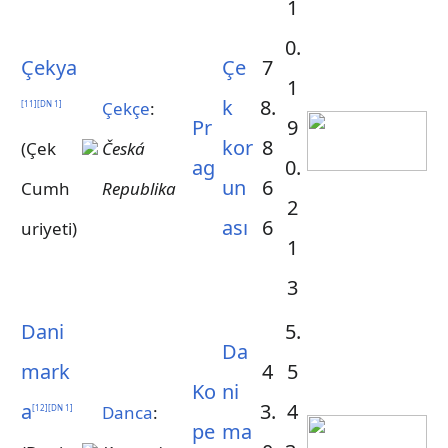
1
0.
Çekya
Çe
7
1
k
8.
Çekçe
:
[
11
]
[
DN 1
]
Pr
9
kor
8
(Çek
Česká
ag
0.
un
6
Cumh
Republika
2
ası
6
uriyeti)
1
3
Dani
5.
Da
mark
4
5
Ko
ni
a
3.
4
Danca
:
[
12
]
[
DN 1
]
pe
ma