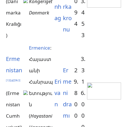
0
3.
(Dani
Kongeriget
nh
rka
9
4
marka
Danmark
ag
kro
4
5
Krallığı
nu
3
)
Ermenice
:
Erme
3.
Հայաստ
nistan
Er
2
3
անի
Eri
me
9.
1
Հանրապ
[
13
]
[
a
]
[
DN 3
]
va
ni
8
6.
(Erme
ետությու
n
dra
0
0
nistan
ն
mı
0
0
Cumh
(
Hayastani
0