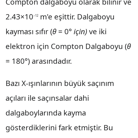
Compton dalgaboyu olarak bilinir ve
2.43×10
m'e eşittir. Dalgaboyu
−12
kayması sıfır (
θ
= 0°
için)
ve iki
elektron için Compton Dalgaboyu (
θ
= 180°) arasındadır.
Bazı X-ışınlarının büyük saçınım
açıları ile saçınsalar dahi
dalgaboylarında kayma
gösterdiklerini fark etmiştir. Bu