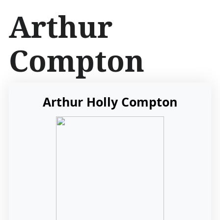
İ
Arthur
ç
e
r
Compton
i
ğ
e
a
t
Arthur Holly Compton
l
a