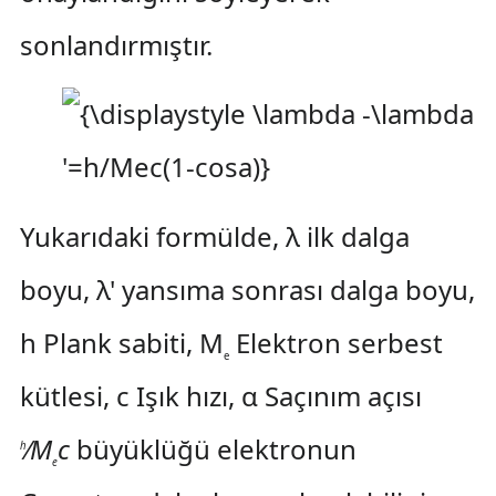
sonlandırmıştır.
Yukarıdaki formülde, λ ilk dalga
boyu, λ' yansıma sonrası dalga boyu,
h Plank sabiti, M
Elektron serbest
e
kütlesi, c Işık hızı, α Saçınım açısı
⁄
M
c
büyüklüğü elektronun
h
e