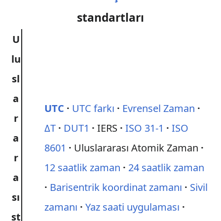
standartları
U
lu
sl
a
UTC
UTC farkı
Evrensel Zaman
r
ΔT
DUT1
IERS
ISO 31-1
ISO
a
8601
Uluslararası Atomik Zaman
r
12 saatlik zaman
24 saatlik zaman
a
Barisentrik koordinat zamanı
Sivil
sı
zamanı
Yaz saati uygulaması
st