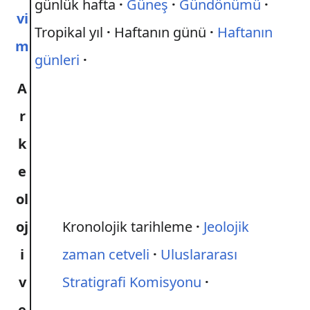
günlük hafta
Güneş
Gündönümü
vi
Tropikal yıl
Haftanın günü
Haftanın
m
günleri
A
r
k
e
ol
oj
Kronolojik tarihleme
Jeolojik
i
zaman cetveli
Uluslararası
v
Stratigrafi Komisyonu
e