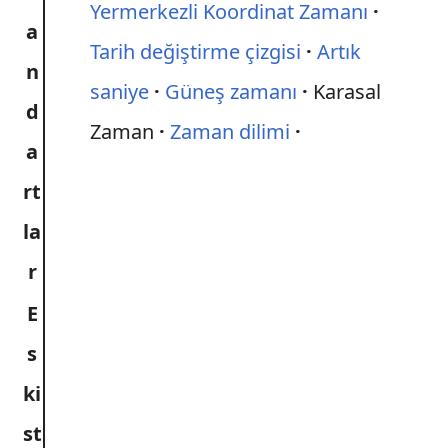
Yermerkezli Koordinat Zamanı
a
Tarih değiştirme çizgisi
Artık
n
saniye
Güneş zamanı
Karasal
d
Zaman
Zaman dilimi
a
rt
la
r
E
s
ki
st