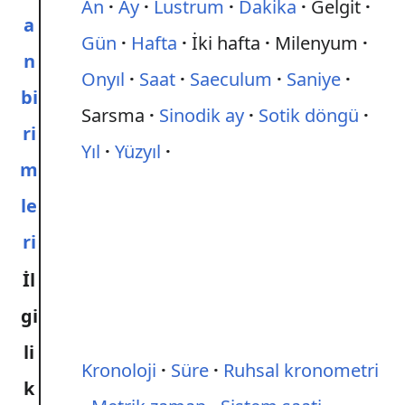
An
Ay
Lustrum
Dakika
Gelgit
a
Gün
Hafta
İki hafta
Milenyum
n
Onyıl
Saat
Saeculum
Saniye
bi
Sarsma
Sinodik ay
Sotik döngü
ri
Yıl
Yüzyıl
m
le
ri
İl
gi
li
Kronoloji
Süre
Ruhsal kronometri
k