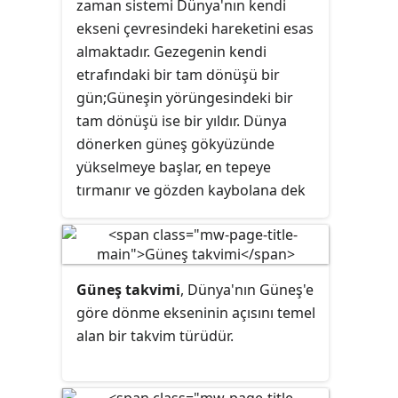
zaman sistemi Dünya'nın kendi
354 gün; şemsî takvim sisteminde
ekseni çevresindeki hareketini esas
ise Dünya'nın Güneş etrafında
almaktadır. Gezegenin kendi
dolanımı esas alındığından bir yıl,
etrafındaki bir tam dönüşü bir
365 gün olarak hesaplanır.
gün;Güneşin yörüngesindeki bir
tam dönüşü ise bir yıldır. Dünya
dönerken güneş gökyüzünde
yükselmeye başlar, en tepeye
tırmanır ve gözden kaybolana dek
alçalır.
Güneş takvimi
, Dünya'nın Güneş'e
göre dönme ekseninin açısını temel
alan bir takvim türüdür.