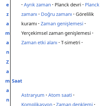
e
Ayrık zaman
Planck devri
Planck
z
zamanı
Doğru zamanı
Görelilik
a
kuramı
Zaman genişlemesi
m
Yerçekimsel zaman genişlemesi
a
Zaman etki alanı
T-simetri
n
Z
a
m
Saat
a
Astraryum
Atom saati
n
Komplikasyon
Zaman denklemi