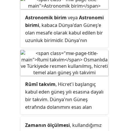
Astronomik birim
veya
Astronomi
birimi
, kabaca Dünya'dan Güneş'e
olan mesafe olarak kabul edilen bir
uzunluk birimidir. Dünya'nın
Güneş'e olan mesafesi değişmekle
beraber yaklaşık olarak 150 milyar
metre veya 8,3 ışık dakikasına
eşittir. Astronomik birim, genellikle
Güneş Sistemi veya diğer yıldız
Rûmî takvim
, Hicret'i başlangıç
sistemleri içindeki uzaklıkların
kabul eden güneş yılı esasına dayalı
ölçümünde kullanılır.
bir takvim. Dünya'nın Güneş
etrafında dolanımını esas alan
şemsî takvim
düzeninde, 13 Mart
1840'ta uygulanmaya başladı.
Zamanın ölçülmesi
, kullandığımız
Kamerî takvim sisteminde bir yıl,