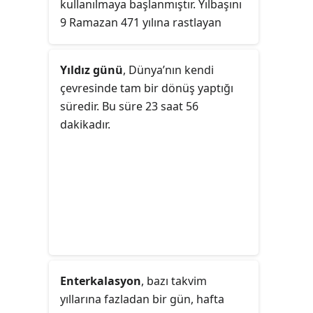
kullanılmaya başlanmıştır. Yılbaşını
9 Ramazan 471 yılına rastlayan
Nevruz olarak almış, 1079 yılını
başlangıç kabul etmiştir. Selçuklu
Yıldız günü
, Dünya’nın kendi
Devleti'nin yanı sıra Babür
çevresinde tam bir dönüş yaptığı
İmparatorluğu da bir dönem bu
süredir. Bu süre 23 saat 56
takvimi kullanmıştır. Celâlî Takvimi
dakikadır.
sadece tarım, hayvancılık gibi
ekonomik işlerin düzenlenmesinde
kullanılmış, normal hayatta ise Hicrî
takvim kullanılmaya devam
edilmiştir.
Enterkalasyon
, bazı takvim
yıllarına fazladan bir gün, hafta