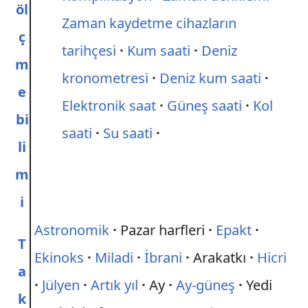
öl
Zaman kaydetme cihazların
ç
tarihçesi
Kum saati
Deniz
m
kronometresi
Deniz kum saati
e
Elektronik saat
Güneş saati
Kol
bi
saati
Su saati
li
m
i
Astronomik
Pazar harfleri
Epakt
T
Ekinoks
Miladi
İbrani
Arakatkı
Hicri
a
Jülyen
Artık yıl
Ay
Ay-güneş
Yedi
k