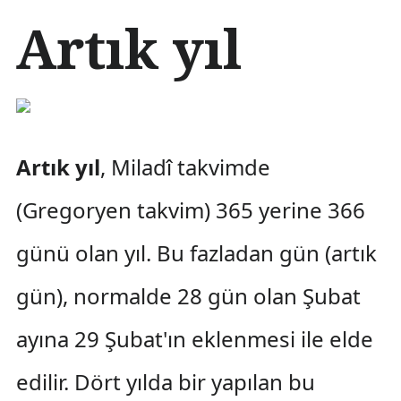
İ
Artık yıl
ç
e
r
i
ğ
e
a
Artık yıl
, Miladî takvimde
t
l
(Gregoryen takvim) 365 yerine 366
a
günü olan yıl. Bu fazladan gün (artık
gün), normalde 28 gün olan Şubat
ayına 29 Şubat'ın eklenmesi ile elde
edilir. Dört yılda bir yapılan bu