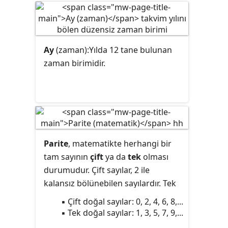
Ay
(zaman):Yılda 12 tane bulunan
zaman birimidir.
Parite
, matematikte herhangi bir
tam sayının
çift
ya da
tek
olması
durumudur. Çift sayılar, 2 ile
kalansız bölünebilen sayılardır. Tek
sayılar ise 2 ile kalansız
▪ Çift doğal sayılar: 0, 2, 4, 6, 8,...
bölünemeyen sayılardır. Örneğin
▪ Tek doğal sayılar: 1, 3, 5, 7, 9,...
onluk sistemde 4 ve 8 rakamlarının