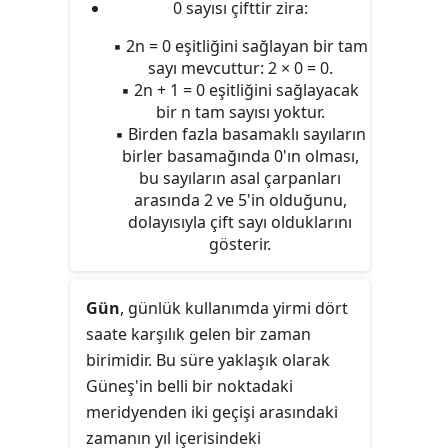
0 sayısı çifttir zira:
her ikisi de çift olduğu için "aynı
pariteye sahip" kabul edilirler.
▪ 2n = 0 eşitliğini sağlayan bir tam
sayı mevcuttur: 2 × 0 = 0.
▪ 2n + 1 = 0 eşitliğini sağlayacak
bir n tam sayısı yoktur.
▪ Birden fazla basamaklı sayıların
birler basamağında 0'ın olması,
bu sayıların asal çarpanları
arasında 2 ve 5'in olduğunu,
dolayısıyla çift sayı olduklarını
gösterir.
Gün
, günlük kullanımda yirmi dört
saate karşılık gelen bir zaman
birimidir. Bu süre yaklaşık olarak
Güneş'in belli bir noktadaki
meridyenden iki geçişi arasındaki
zamanın yıl içerisindeki