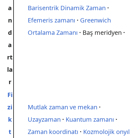
a
Barisentrik Dinamik Zaman
n
Efemeris zamanı
Greenwich
d
Ortalama Zamanı
Baş meridyen
a
rt
la
r
Fi
zi
Mutlak zaman ve mekan
k
Uzayzaman
Kuantum zamanı
t
Zaman koordinatı
Kozmolojik onyıl