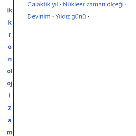
Galaktik yıl
Nükleer zaman ölçeği
ik
Devinim
Yıldız günü
k
r
o
n
ol
oj
i
Z
a
m