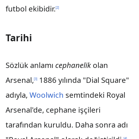
futbol ekibidir.
[
2
]
Tarihi
Sözlük anlamı
cephanelik
olan
Arsenal,
1886 yılında "Dial Square"
[
3
]
adıyla,
Woolwich
semtindeki Royal
Arsenal'de, cephane işçileri
tarafından kuruldu. Daha sonra adı
[
4
]