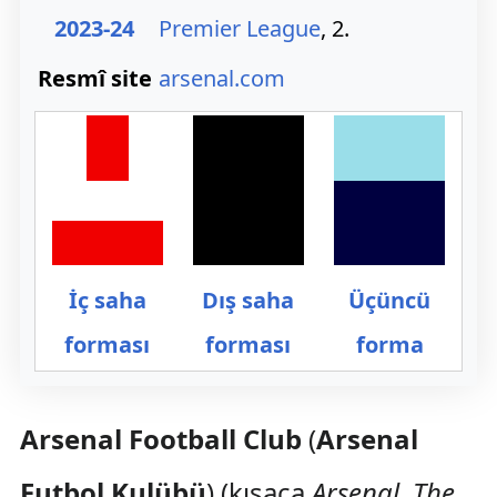
2023-24
Premier League
, 2.
Resmî site
arsenal.com
İç saha
Dış saha
Üçüncü
forması
forması
forma
Arsenal Football Club
(
Arsenal
Futbol Kulübü
) (kısaca
Arsenal
,
The