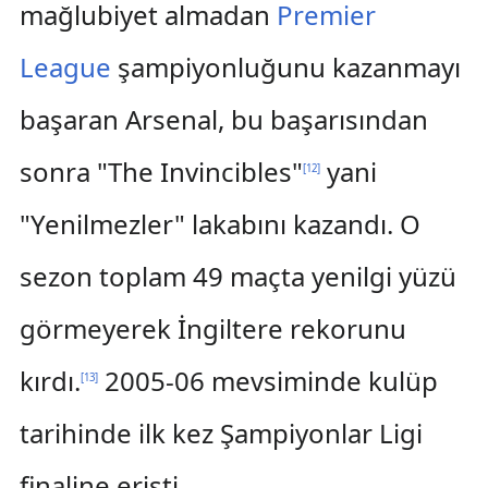
mağlubiyet almadan
Premier
League
şampiyonluğunu kazanmayı
başaran Arsenal, bu başarısından
sonra "The Invincibles"
yani
[
12
]
"Yenilmezler" lakabını kazandı. O
sezon toplam 49 maçta yenilgi yüzü
görmeyerek İngiltere rekorunu
kırdı.
2005-06 mevsiminde kulüp
[
13
]
tarihinde ilk kez Şampiyonlar Ligi
finaline erişti.