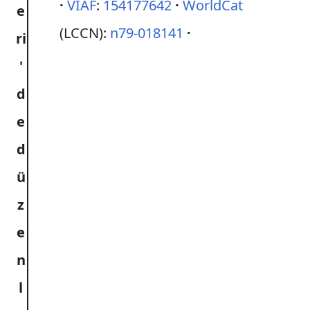
VIAF
:
154177642
WorldCat
(LCCN):
n79-018141