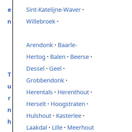
e
Sint-Katelijne-Waver
n
Willebroek
Arendonk
Baarle-
Hertog
Balen
Beerse
Dessel
Geel
T
Grobbendonk
u
Herentals
Herenthout
r
Herselt
Hoogstraten
n
Hulshout
Kasterlee
h
Laakdal
Lille
Meerhout