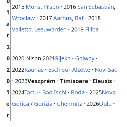
0
2015
Mons
,
Pilsen
·
2016
San Sebastián
,
'l
Wrocław
·
2017
Aarhus
,
Baf
·
2018
a
Valletta
,
Leeuwarden
·
2019
Filibe
r
2
0
2020-Nisan 2021
Rijeka
Galway
2
2022
Kaunas
Esch-sur-Alzette
Novi Sad
0
2023
Veszprém
Timișoara
Eleusis
'l
2024
Tartu
Bad Ischl
Bodø
2025
Nova
e
Gorica
/
Gorizia
Chemnitz
2026
Oulu
r