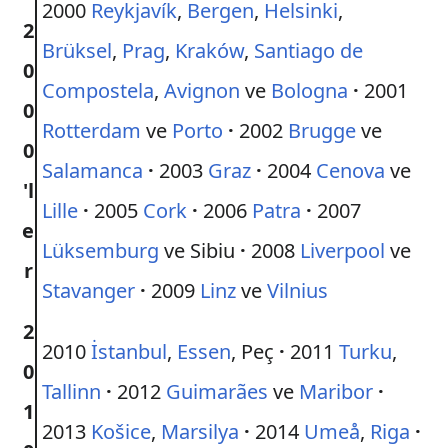
2000
Reykjavík
,
Bergen
,
Helsinki
,
2
Brüksel
,
Prag
,
Kraków
,
Santiago de
0
Compostela
,
Avignon
ve
Bologna
·
2001
0
Rotterdam
ve
Porto
·
2002
Brugge
ve
0
Salamanca
·
2003
Graz
·
2004
Cenova
ve
'l
Lille
·
2005
Cork
·
2006
Patra
·
2007
e
Lüksemburg
ve Sibiu
·
2008
Liverpool
ve
r
Stavanger
·
2009
Linz
ve
Vilnius
2
2010
İstanbul
,
Essen
, Peç
·
2011
Turku
,
0
Tallinn
·
2012
Guimarães
ve
Maribor
·
1
2013
Košice
,
Marsilya
·
2014
Umeå
,
Riga
·