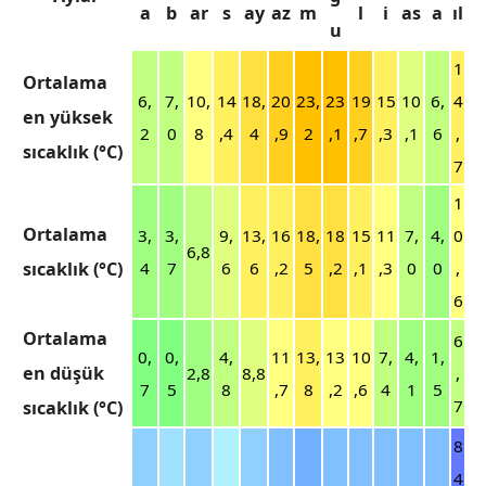
a
b
ar
s
ay
az
m
l
i
as
a
ıl
u
1
Ortalama
6,
7,
10,
14
18,
20
23,
23
19
15
10
6,
4
en yüksek
2
0
8
,4
4
,9
2
,1
,7
,3
,1
6
,
sıcaklık (°C)
7
1
Ortalama
3,
3,
9,
13,
16
18,
18
15
11
7,
4,
0
6,8
sıcaklık (°C)
4
7
6
6
,2
5
,2
,1
,3
0
0
,
6
Ortalama
6
0,
0,
4,
11
13,
13
10
7,
4,
1,
en düşük
2,8
8,8
,
7
5
8
,7
8
,2
,6
4
1
5
7
sıcaklık (°C)
8
4