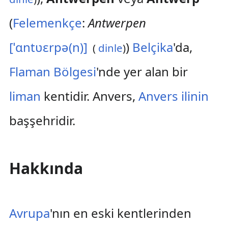
(
Felemenkçe
:
Antwerpen
[ˈɑntʋɛrpə(n)]
)
Belçika
'da,
(
dinle
)
Flaman Bölgesi
'nde yer alan bir
liman
kentidir. Anvers,
Anvers ilinin
başşehridir.
Hakkında
Avrupa
'nın en eski kentlerinden