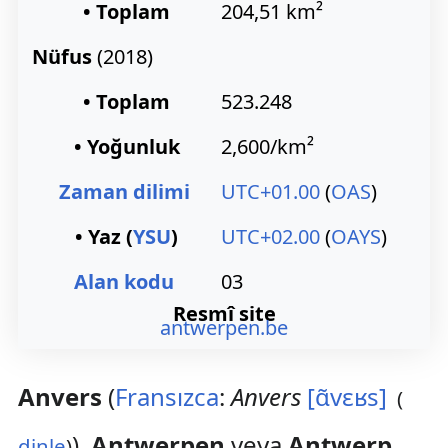
• Toplam
204,51 km²
Nüfus
(2018)
• Toplam
523.248
• Yoğunluk
2,600/km²
Zaman dilimi
UTC+01.00
(
OAS
)
• Yaz (
YSU
)
UTC+02.00
(
OAYS
)
Alan kodu
03
Resmî site
antwerpen.be
Anvers
(
Fransızca
:
Anvers
[ɑ̃vɛʁs]
(
),
Antwerpen
veya
Antwerp
dinle
)