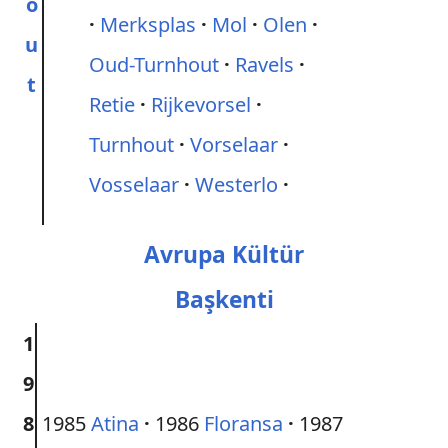
o
Merksplas
Mol
Olen
u
Oud-Turnhout
Ravels
t
Retie
Rijkevorsel
Turnhout
Vorselaar
Vosselaar
Westerlo
Avrupa Kültür
Başkenti
1
9
8
1985
Atina
·
1986
Floransa
·
1987