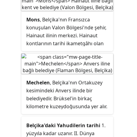
kabaca görülebilirdi; bazı ülkeler bu
bölünmeyi ihlâl eder. Çoğu Avrupa
ülkesi kişi başına düşen GSYİH'da
Mons
, Belçika'nın Fransızca
dünya ortalamasından daha yüksek
konuşulan Valon Bölgesi'nde şehir,
ve çok gelişmiş olsa da, bazı Avrupa
Hainaut ilinin merkezi. Hainaut
ekonomileri, İnsani Gelişme
kontlarının tarihi ikametgâhı olan
Endeksinde dünya ortalamasının
kent, günümüzde Mons yönetim
üzerindeki konumlarına rağmen,
bölgesinin merkezi ve Belçika
daha yoksul durumdadır.
yüksek mahkemesinin
merkezlerinden biridir.
Mechelen
, Belçika'nın Ortakuzey
kesimindeki Anvers ilinde bir
belediyedir. Brüksel'in birkaç
kilometre kuzeydoğusunda yer alır.
Belçika'daki Yahudilerin tarihi
1.
yüzyıla kadar uzanır. II. Dünya