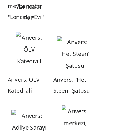
meydanında
"Loncalar Evi"
Anvers: ÖLV
Anvers: "Het
Katedrali
Steen" Şatosu