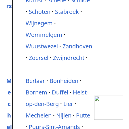
Rumst
Schelle
Schilde
rs
Schoten
Stabroek
Wijnegem
Wommelgem
Wuustwezel
Zandhoven
Zoersel
Zwijndrecht
M
Berlaar
Bonheiden
e
Bornem
Duffel
Heist-
c
op-den-Berg
Lier
h
Mechelen
Nijlen
Putte
el
Puurs-Sint-Amands