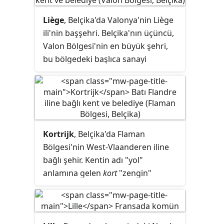
Liège
, Belçika'da Valonya'nin Liège
ili'nin başşehri. Belçika'nın üçüncü,
Valon Bölgesi'nin en büyük şehri,
bu bölgedeki başlıca sanayi
merkezidir.
Kortrijk
, Belçika'da Flaman
Bölgesi'nin West-Vlaanderen iline
bağlı şehir. Kentin adı "yol"
anlamına gelen
kort
"zengin"
anlamına gelen
rijk
sözcüklerinden
türemiştir.