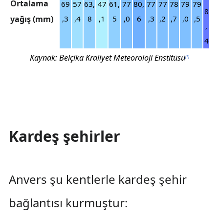
Ortalama
69
57
63,
47
61,
77
80,
77
77
78
79
79
8
yağış (mm)
,3
,4
8
,1
5
,0
6
,3
,2
,7
,0
,5
,
4
Kaynak: Belçika Kraliyet Meteoroloji Enstitüsü
[
1
]
Kardeş şehirler
Anvers şu kentlerle kardeş şehir
bağlantısı kurmuştur: