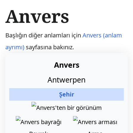
İ
Anvers
ç
e
r
i
Başlığın diğer anlamları için
Anvers (anlam
ğ
e
ayrımı)
sayfasına bakınız.
a
t
l
Anvers
a
Antwerpen
Şehir