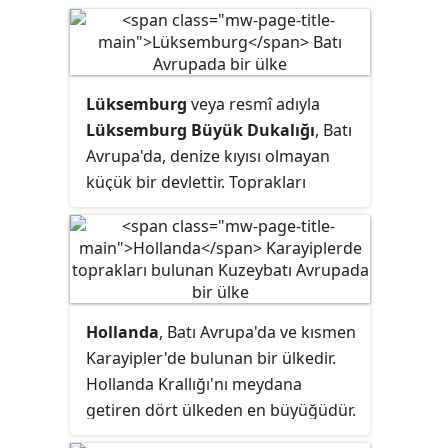
Lüksemburg
veya resmî adıyla
Lüksemburg Büyük Dukalığı
, Batı
Avrupa'da, denize kıyısı olmayan
küçük bir devlettir. Toprakları
Belçika, Fransa ve Almanya ile
çevrelenmiştir. Başkenti ve en
büyük şehri, ülkeyle aynı adı taşıyan
Lüksemburg'dur. Yüzölçümü
yaklaşık olarak 2.586
Hollanda
, Batı Avrupa'da ve kısmen
kilometrekaredir. 2019 verilerine
Karayipler'de bulunan bir ülkedir.
göre 626.108 nüfusuyla Avrupa'nın
Hollanda Krallığı'nı meydana
en az nüfuslu ülkelerinden biridir.
getiren dört ülkeden en büyüğüdür.
Hollanda, Avrupa'da doğuda