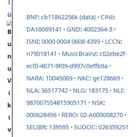
l
ü
BNF
:
cb11862256k
(data)
CiNii
:
DA16069141
GND
:
4002364-3
ISNI
:
0000 0004 0608 4399
LCCN
:
n79018141
MusicBrainz
:
c02ebe2f-
ecf0-4671-9f09-d997c0effb9a
NARA
:
10045069
NKC
:
ge128669
NLA
:
36517742
NLG
:
183175
NLI
:
987007554815905171
NSK
:
000628456
RERO
:
02-A000008270
SELIBR
:
139595
SUDOC
:
026359251