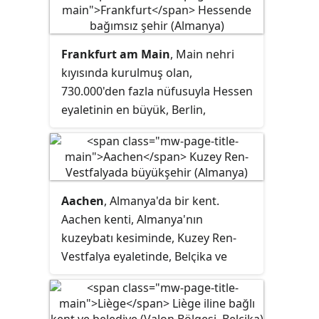
İspanya'nın Akdeniz kıyısındaki en
önemli limanı ve ticaret merkezidir.
Kendine özgü kültürü ve
Frankfurt am Main
, Main nehri
güzelliğiyle ün yapan Barselona'nın,
kıyısında kurulmuş olan,
Gaudi'nin başını çektiği modernizm
730.000'den fazla nüfusuyla Hessen
akımıyla planlanmış, 1900'lerden
eyaletinin en büyük, Berlin,
kalma ızgara planlı modern bölümü
Hamburg, Münih ve Köln'den sonra
ilgi çekmektedir. Yaygın dil
Almanya'nın beşinci büyük şehridir.
Katalanca'dır.
Aachen
, Almanya'da bir kent.
Aachen kenti, Almanya'nın
kuzeybatı kesiminde, Kuzey Ren-
Vestfalya eyaletinde, Belçika ve
Hollanda sınırlarında yer
almaktadır.