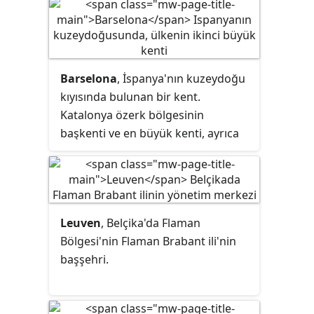
Almanya'ya, güneyde Belçika'ya ve
kuzeybatıda Kuzey Denizi'ne komşu
olan on iki vilayetten ve
Karayipler'de Bonaire, Sint
Barselona
, İspanya'nın kuzeydoğu
Eustatius ve Saba adaları olmak
kıyısında bulunan bir kent.
üzere üç özel belediyeden oluşur.
Katalonya özerk bölgesinin
başkenti ve en büyük kenti, ayrıca
İspanya'nın nüfus bakımından ikinci
en büyük kentidir. Şehir merkezi
sınırları içindeki nüfusu 1,6 milyon,
komşu ilçelerle birlikte Barselona
Leuven
, Belçika'da Flaman
ilinin nüfusu 4,8 milyondur. Avrupa
Bölgesi'nin Flaman Brabant ili'nin
Birliği sınırları içindeki beşinci en
başşehri.
büyük metropoliten alandır. Kent,
İspanya-Fransa sınırının yaklaşık
150 km güneyinde yer alır.