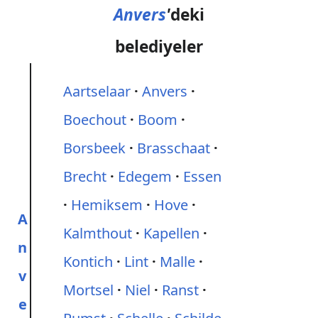
Anvers
'
deki
belediyeler
Aartselaar
Anvers
Boechout
Boom
Borsbeek
Brasschaat
Brecht
Edegem
Essen
Hemiksem
Hove
A
Kalmthout
Kapellen
n
Kontich
Lint
Malle
v
Mortsel
Niel
Ranst
e