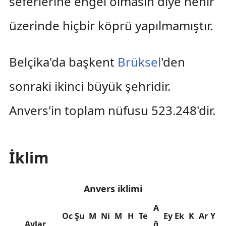
seferlerine engel olmasın diye nehir
üzerinde hiçbir köprü yapılmamıştır.
Belçika'da başkent
Brüksel
'den
sonraki ikinci büyük şehridir.
Anvers'in toplam nüfusu 523.248'dir.
İklim
Anvers iklimi
A
Oc
Şu
M
Ni
M
H
Te
Ey
Ek
K
Ar
Y
Aylar
ğ