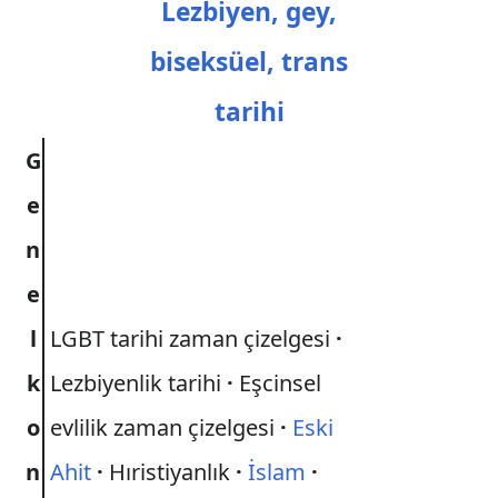
Lezbiyen, gey,
biseksüel, trans
tarihi
G
e
n
e
l
LGBT tarihi zaman çizelgesi
·
k
Lezbiyenlik tarihi
·
Eşcinsel
o
evlilik zaman çizelgesi
·
Eski
n
Ahit
·
Hıristiyanlık
·
İslam
·