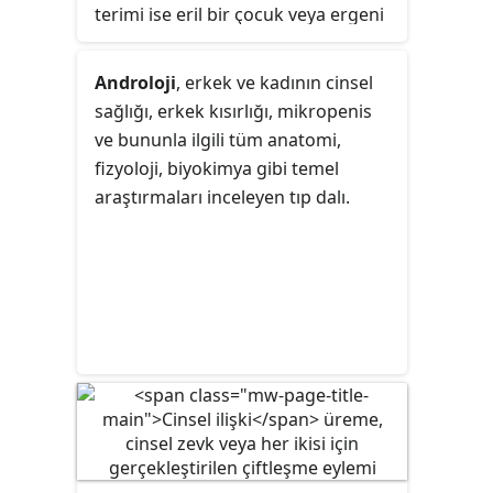
terimi ise eril bir çocuk veya ergeni
tanımlamak için kullanılır. Ancak
erkek
terimi aynı zamanda bazen
Androloji
, erkek ve kadının cinsel
yaş gözetmeksizin bir eril insanı
sağlığı, erkek kısırlığı, mikropenis
tanımlamak için de kullanılır; tıpkı
ve bununla ilgili tüm anatomi,
"erkek basketbolu" ifadesinde
fizyoloji, biyokimya gibi temel
olduğu gibi.
araştırmaları inceleyen tıp dalı.