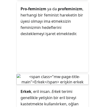
yönelim olarak “kişiyi ağırlıklı olarak
ya da tümüyle kendisiyle aynı
Pro-feminizm
ya da
profeminizm
,
cinsiyette olan kişilere karşı
herhangi bir feminist hareketin bir
romantik ya da cinsel çekimleri
üyesi olmayı ima etmeksizin
yaşamaya yönlendiren kalıcı kişisel
feminizmin hedeflerini
nitelik” olarak ifade edilir. Aynı
desteklemeyi işaret etmektedir.
zamanda kişiyi bu çekimlere
dayanan davranışlarla ilişkili kimlik
hissi ve bu çekimleri paylaşan diğer
kişilerden oluşan topluluğa olan
üyeliğini de tanımlar.
Erkek
, eril insan.
Erkek
terimi
genellikle yetişkin bir eril bireyi
kastetmekte kullanılırken, oğlan