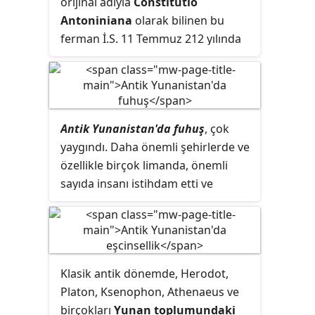
bir özelliğiydi, ancak eril cinsel
orijinal adıyla
Constitutio
normlara uymayan erkeklerin
Antoniniana
olarak bilinen bu
dişileştirici
küstahlık
, cinsel
ferman İ.S. 11 Temmuz 212 yılında
utanmazlık sergiledikleri
Caracalla isimli Roma İmparatoru
söyleniyordu. Erdem, Yunanca
tarafından ilan edildi. Bu ferman,
karşılığı Aidos olan Roma tanrıçası
Roma İmparatorluğu'nda bulunan
Pudicitia tarafından kişileştirildi.
tüm özgür insanların tam Roma
Antik Yunanistan'da fuhuş
, çok
vatandaşlığını ve tüm özgür
yaygındı. Daha önemli şehirlerde ve
kadınların da Romalı kadınların
özellikle birçok limanda, önemli
"dediticii" istisnaları hakkından
sayıda insanı istihdam etti ve
sahip olmasına karar veriyordu.
ekonomik faaliyetin önemli bir
bölümünü temsil etti. Fahişelik gizli
olmaktan uzaktı; şehirler
genelevleri reddetmiyor, sadece
Klasik antik dönemde, Herodot,
onlar hakkında düzenlemeler
Platon, Ksenophon, Athenaeus ve
yapıyordu.
birçokları
Yunan toplumundaki