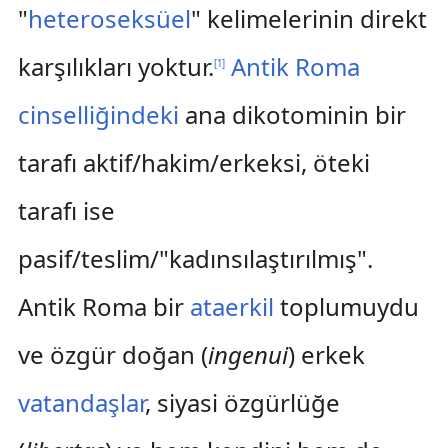
"
heteroseksüel
" kelimelerinin direkt
karşılıkları yoktur.
Antik Roma
[
1
]
cinselliğindeki
ana dikotominin bir
tarafı aktif/hakim/erkeksi, öteki
tarafı ise
pasif/teslim/"kadınsılaştırılmış".
Antik Roma bir
ataerkil
toplumuydu
ve özgür doğan (
ingenui
) erkek
vatandaşlar
, siyasi özgürlüğe