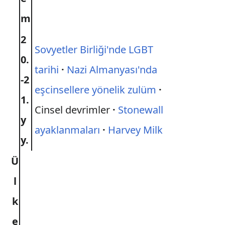
m
2
Sovyetler Birliği'nde LGBT
0.
tarihi
·
Nazi Almanyası'nda
-2
eşcinsellere yönelik zulüm
·
1.
Cinsel devrimler
·
Stonewall
y
ayaklanmaları
·
Harvey Milk
y.
Ü
l
k
e