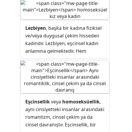
Lezbiyen
, başka bir kadına fiziksel
ve/veya duygusal çekim hisseden
kadındır. Lezbiyen, eşcinsel kadın
anlamına gelmektedir. Hem
kadınlara hem de erkeklere çekim
hisseden kadınlar ise
biseksüeldirler. Kişinin kendini
tanımlaması veya kendine biçtiği
cinsel kimlik, davranışlarıyla
örtüşmüyor olabilir.
Eşcinsellik
veya
homoseksüellik
,
aynı cinsiyetteki insanlar arasındaki
romantizm, cinsel çekim ya da
cinsel davranıştır. Eşcinsellik, bir