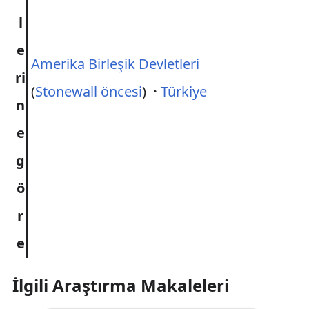
l
e
Amerika Birleşik Devletleri
ri
(
Stonewall öncesi
)
·
Türkiye
n
e
g
ö
r
e
İlgili Araştırma Makaleleri