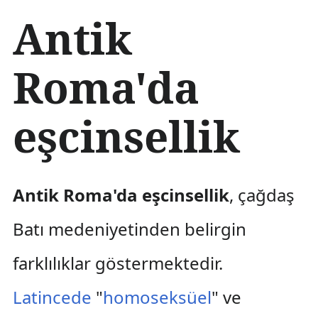
İ
Antik
ç
e
r
Roma'da
i
ğ
e
eşcinsellik
a
t
l
a
Antik Roma'da eşcinsellik
, çağdaş
Batı medeniyetinden belirgin
farklılıklar göstermektedir.
Latincede
"
homoseksüel
" ve