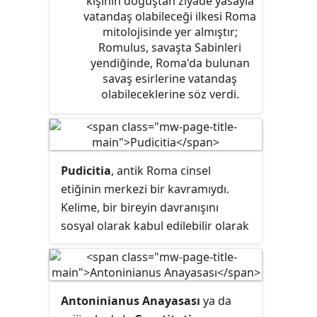
kişinin doğuştan ziyade yasayla
vatandaş olabileceği ilkesi Roma
mitolojisinde yer almıştır;
Romulus, savaşta Sabinleri
yendiğinde, Roma'da bulunan
savaş esirlerine vatandaş
olabileceklerine söz verdi.
Pudicitia
, antik Roma cinsel
etiğinin merkezi bir kavramıydı.
Kelime, bir bireyin davranışını
sosyal olarak kabul edilebilir olarak
düzenleyen daha genel bir
kelimeden
pudor yani
utanç
duygusundan
türemiştir
.
Pudicitia
çoğunlukla kadınların tanımlayıcı
Antoninianus Anayasası
ya da