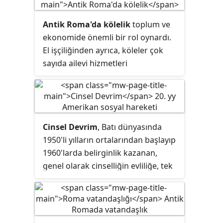
ve bunun "tiksinç" bir hareket
olduğundan bahsedilir.
Antik Roma'da kölelik
toplum ve
ekonomide önemli bir rol oynardı.
El işçiliğinden ayrıca, köleler çok
sayıda ailevi hizmetleri
gerçekleştirirdi ve çok yetenekli iş
ve mesleklerde istihdam
olabilirlerdi. Öğretmenler,
muhasebeciler,
doktorlar
genellikle
Cinsel Devrim
, Batı dünyasında
kölelerdi. Özellikle Yunan köleler
1950'li yılların ortalarından başlayıp
yüksek eğitimli olabilirlerdi. Vasıfsız
1960'larda belirginlik kazanan,
köle ya da ceza olarak köleliğe
genel olarak cinselliğin evliliğe, tek
mahkûm olanlar, madenlerde,
eşliliğe, heteroseksüelliğe ve
değirmenlerde ve çiftliklerde
üremeye indirgenmesine karşı
çalışırlardı. Onların yaşam koşulları
çıkan, cinsel özgürlük konusunda
acımasız ve hayatları öteki
haz ve istek üzerine her eylemi
kölelerden daha kısaydı.