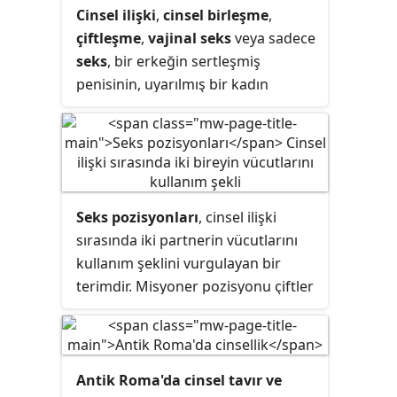
Cinsel ilişki
,
cinsel birleşme
,
çiftleşme
,
vajinal seks
veya sadece
seks
, bir erkeğin sertleşmiş
penisinin, uyarılmış bir kadın
vajinasının içine girmesini
kapsayan, cinsel zevk ya da üreme
amaçlı yapılan bedensel ilişkidir.
Bunun yanı sıra, diğer penetrasyon
tehlikesi içeren anal seks, oral seks,
Seks pozisyonları
, cinsel ilişki
parmaklama, dildo kullanma gibi
sırasında iki partnerin vücutlarını
cinsel aktiviteler de eşcinsel veya
kullanım şeklini vurgulayan bir
heteroseksüel olmasına
terimdir. Misyoner pozisyonu çiftler
bakılmaksızın bir cinsel birleşme
için sekste en fazla uygulanan
olarak kabul edilirler.
cinsel birleşme şeklidir.
Antik Roma'da cinsel tavır ve