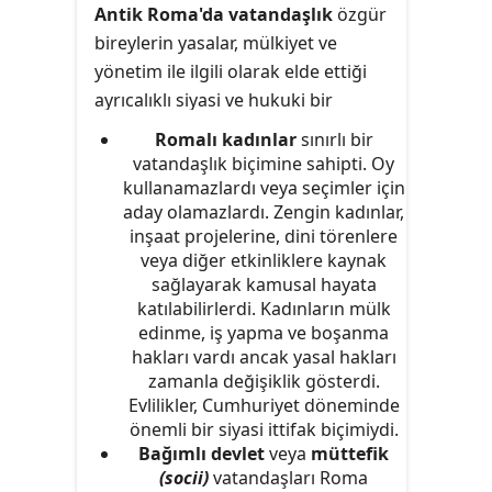
Antik Roma'da vatandaşlık
özgür
meşru gören bir siyasi harekettir.
bireylerin yasalar, mülkiyet ve
yönetim ile ilgili olarak elde ettiği
ayrıcalıklı siyasi ve hukuki bir
statüdür.
Romalı kadınlar
sınırlı bir
vatandaşlık biçimine sahipti. Oy
kullanamazlardı veya seçimler için
aday olamazlardı. Zengin kadınlar,
inşaat projelerine, dini törenlere
veya diğer etkinliklere kaynak
sağlayarak kamusal hayata
katılabilirlerdi. Kadınların mülk
edinme, iş yapma ve boşanma
hakları vardı ancak yasal hakları
zamanla değişiklik gösterdi.
Evlilikler, Cumhuriyet döneminde
önemli bir siyasi ittifak biçimiydi.
Bağımlı devlet
veya
müttefik
(socii)
vatandaşları Roma