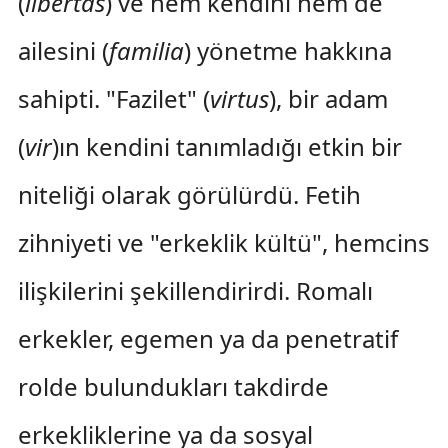
(
libertas
) ve hem kendini hem de
ailesini (
familia
) yönetme hakkına
sahipti. "Fazilet" (
virtus
), bir adam
(
vir
)ın kendini tanımladığı etkin bir
niteliği olarak görülürdü. Fetih
zihniyeti ve "erkeklik kültü", hemcins
ilişkilerini şekillendirirdi. Romalı
erkekler, egemen ya da penetratif
rolde bulundukları takdirde
erkekliklerine ya da sosyal