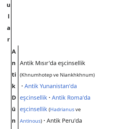
u
l
a
r
A
n
Antik Mısır'da eşcinsellik
ti
(Khnumhotep ve Niankhkhnum)
k
·
Antik Yunanistan'da
D
eşcinsellik
·
Antik Roma'da
ü
eşcinsellik
(
Hadrianus
ve
n
·
Antik Peru'da
Antinous
)