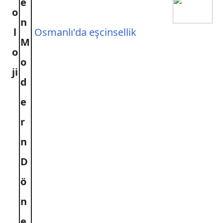
e
o
n
l
Osmanlı'da eşcinsellik
M
o
o
ji
d
e
r
n
D
ö
n
e