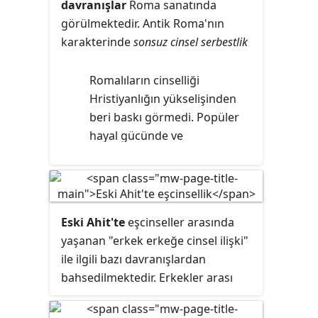
davranışlar
Roma sanatında
görülmektedir. Antik Roma'nın
karakterinde
sonsuz cinsel serbestlik
olduğu varsayılmaktadır:
Romalıların cinselliği
Hristiyanlığın yükselişinden
beri baskı görmedi. Popüler
hayal gücünde ve
kültüründe küfür ile cinsel
serbestlik aynı anlama
gelmektedir.
Eski Ahit'te
eşcinseller arasında
yaşanan "erkek erkeğe cinsel ilişki"
ile ilgili bazı davranışlardan
bahsedilmektedir. Erkekler arası
ilişkileri -özellikle anal ilişkileri- ağır
kınama Levililer kitabında bulunur