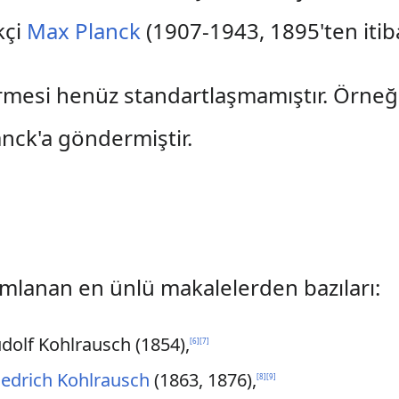
kçi
Max Planck
(1907-1943, 1895'ten itib
mesi henüz standartlaşmamıştır. Örneğin
nck'a göndermiştir.
mlanan en ünlü makalelerden bazıları:
udolf Kohlrausch (1854),
[
6
]
[
7
]
iedrich Kohlrausch
(1863, 1876),
[
8
]
[
9
]