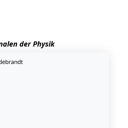
nalen der Physik
ldebrandt
H