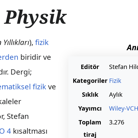
 Physik
 Yıllıkları
),
fizik
An
lerden
biridir ve
Editör
Stefan Hi
ır. Dergi;
Kategoriler
Fizik
matiksel fizik
ve
Sıklık
Aylık
aleler
Yayımcı
Wiley-VC
r, Stefan
Toplam
3.276
SO 4
kısaltması
tiraj