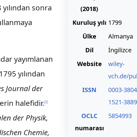
 yılından sonra
(2018)
llanmaya
Kuruluş yılı
1799
Ülke
Almanya
Dil
İngilizce
kadar yayımlanan
Website
wiley-
 1795 yılından
vch.de/pu
s Journal der
ISSN
0003-3804
lerin halefidir.
1521-3889
[
2
]
OCLC
5854993
len der Physik,
numarası
lischen Chemie,