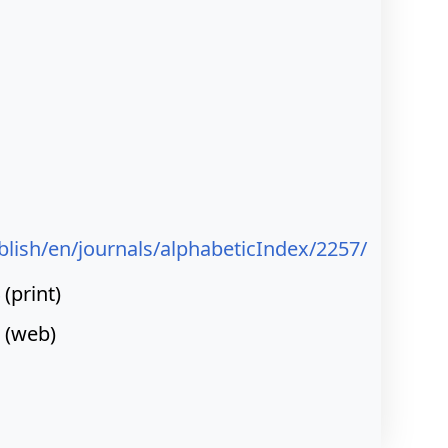
blish/en/journals/alphabeticIndex/2257/
(print)
(web)