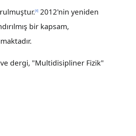
urulmuştur.
2012'nin yeniden
[
4
]
dırılmış bir kapsam,
nmaktadır.
ve dergi, "Multidisipliner Fizik"