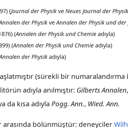
97) (
Journal der Physik
ve
Neues Journal der Physi
Annalen der Physik
ve
Annalen der Physik und der
876) (
Annalen der Physik und Chemie
adıyla)
99) (
Annalen der Physik und Chemie
adıyla)
Annalen der Physik
adıyla)
aşlatmıştır (sürekli bir numaralandırma ile
itörün adıyla anılmıştır:
Gilberts Annalen
ya da kısa adıyla
Pogg. Ann.
,
Wied. Ann.
ör arasında bölünmüştür: deneyciler
Wil