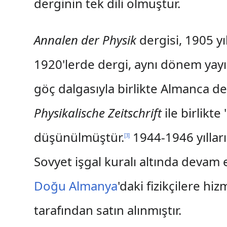
derginin tek dili olmuştur.
Annalen der Physik
dergisi, 1905 y
1920'lerde dergi, aynı dönem yay
göç dalgasıyla birlikte Almanca de
Physikalische Zeitschrift
ile birlikt
düşünülmüştür.
1944-1946 yılla
[
3
]
Sovyet işgal kuralı altında devam 
Doğu Almanya
'daki fizikçilere h
tarafından satın alınmıştır.