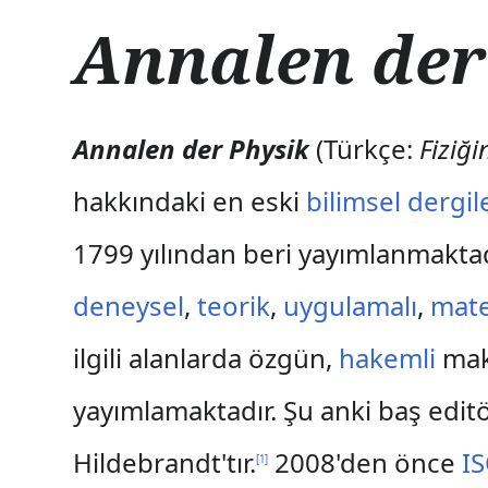
İ
Annalen der
ç
e
r
i
ğ
Annalen der Physik
(Türkçe:
Fiziğin
e
a
hakkındaki en eski
bilimsel dergi
t
l
1799 yılından beri yayımlanmaktad
a
deneysel
,
teorik
,
uygulamalı
,
mate
ilgili alanlarda özgün,
hakemli
mak
yayımlamaktadır. Şu anki baş editö
Hildebrandt'tır.
2008'den önce
I
[
1
]