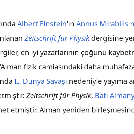
ılında
Albert Einstein
'ın
Annus Mirabilis 
ınlanan
Zeitschrift für Physik
dergisine yer
rgiler, en iyi yazarlarının çoğunu kaybetm
e "Alman fizik camiasındaki daha muhafaza
rında
II. Dünya Savaşı
nedeniyle yayıma ar
etmiştir.
Zeitschrift für Physik
,
Batı Alman
izmet etmiştir. Alman yeniden birleşmesi