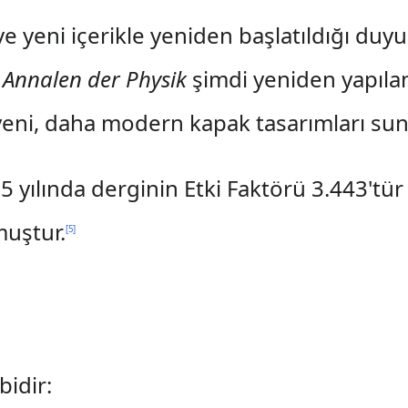
ve yeni içerikle yeniden başlatıldığı duy
,
Annalen der Physik
şimdi yeniden yapılan
yeni, daha modern kapak tasarımları su
5 yılında derginin Etki Faktörü 3.443'tür 
muştur.
[
5
]
bidir: