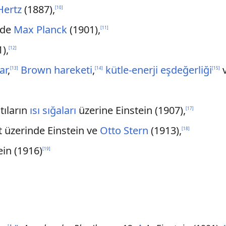
Hertz
(1887),
[
10
]
nde
Max Planck
(1901),
[
11
]
),
[
12
]
ar
,
Brown hareketi
,
kütle-enerji eşdeğerliği
[
13
]
[
14
]
[
15
]
tıların
ısı sığaları
üzerine Einstein (1907),
[
17
]
 üzerinde Einstein ve
Otto Stern
(1913),
[
18
]
ein (1916)
[
19
]