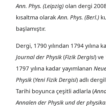
Ann. Phys. (Leipzig)
olan dergi 2008
kısaltma olarak
Ann. Phys. (Berl.)
ku
başlamıştır.
Dergi, 1790 yılından 1794 yılına 
Journal der Physik
(
Fizik Dergisi
) ve
1797 yılına kadar yayımlanan
Neue
Physik
(
Yeni Fizik Dergisi
) adlı dergi
Tarihi boyunca çeşitli adlarla (
Anna
Annalen der Physik und der physika