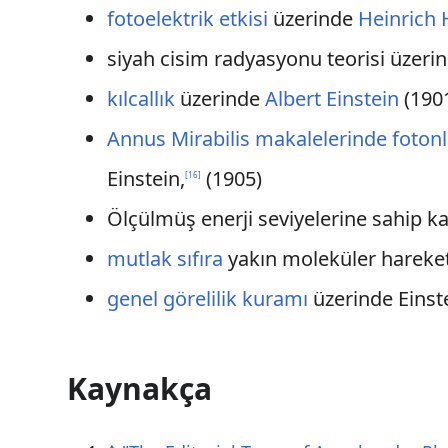
fotoelektrik etkisi
üzerinde
Heinrich 
siyah cisim radyasyonu teorisi üzeri
kılcallık
üzerinde
Albert Einstein
(1901
Annus Mirabilis makalelerinde
fotonl
Einstein,
(1905)
[
16
]
Ölçülmüş enerji seviyelerine sahip ka
mutlak sıfıra
yakın moleküler hareket
genel görelilik kuramı
üzerinde Einst
Kaynakça