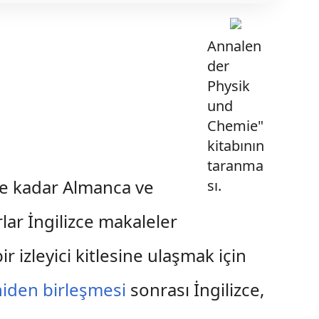
Annalen
der
Physik
und
Chemie"
kitabının
taranma
re kadar Almanca ve
sı.
rlar İngilizce makaleler
 izleyici kitlesine ulaşmak için
iden birleşmesi
sonrası İngilizce,