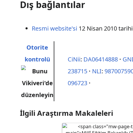
Dış bağlantılar
Resmi website'si
12 Nisan 2010 tarih
Otorite
kontrolü
CiNii
:
DA06414888
GN
238715
NLI
:
98700759
096723
İlgili Araştırma Makaleleri