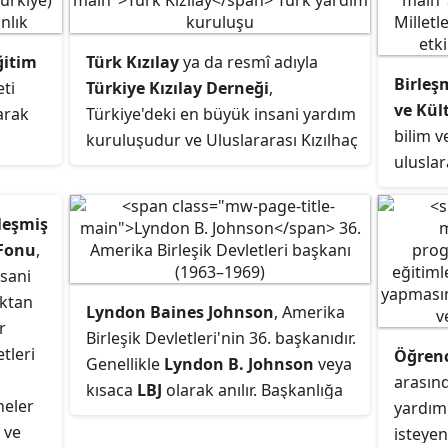
ğitim
Türk Kızılay
ya da resmî adıyla
Birleşm
ti
Türkiye Kızılay Derneği
,
ve Kül
arak
Türkiye'deki en büyük insani yardım
bilim v
kuruluşudur ve Uluslararası Kızılhaç
uluslar
ve Kızılay Hareketinin bir parçasıdır.
barışın
illî
Türk Kızılay, kâr amacı gütmeyen
amacın
lı
(NGO), yardım ve hizmetleri
leşmiş
Millet
i ile
karşılıksız olarak sağlayan ve kamu
 Fonu
,
ı
yararına çalışan bir gönüllü sosyal
sani
hizmet kuruluşudur. Personelinin
aktan
Lyndon Baines Johnson
, Amerika
umlu
bir kısmı gönüllü olarak, bir kısmı
r
Birleşik Devletleri'nin 36. başkanıdır.
ise maaşlı olarak çalışır.
tleri
Öğrenc
Genellikle
Lyndon B. Johnson
veya
arasınd
kısaca
LBJ
olarak anılır. Başkanlığa
neler
yardım
John F. Kennedy'nin suikast sonucu
 ve
isteyen
öldürülmesi üzerine gelmiştir. Bir