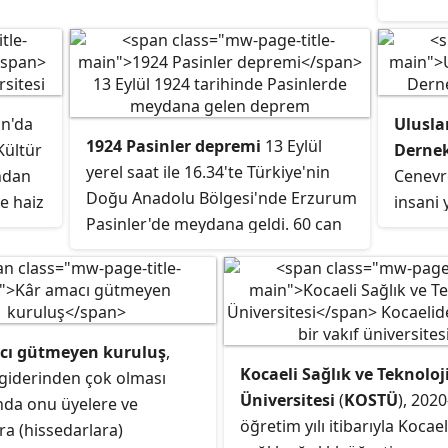
12 fakülte, 3 yüksekokul, 3 enstitü
ve 12 meslek yüksekokulu ile
faaliyetlerini sürdürmektedir.
Üniversite uluslararası alana da
açılmış ve Avrupa Üniversiteler
on'da
Uluslar
Birliği, Karadeniz Üniversiteler
1924 Pasinler depremi
13 Eylül
Kültür
Dernek
Birliği, Kafkasya Üniversiteler Birliği,
yerel saat ile 16.34'te Türkiye'nin
ından
Cenevre
Magna Charta ve Erasmus gibi
Doğu Anadolu Bölgesi'nde Erzurum
e haiz
insani
programlara üye olmuştur.
Pasinler'de meydana geldi. 60 can
Uluslar
Ulaştırma Bakanlığı ve Çelebi
kaybına yol açan ve 6.8
10
Hareke
Holding işbirliğiyle
Ali Cavit
büyüklüğünde meydana gelen
iben
Kızılha
Çelebioğlu Sivil Havacılık Yüksekokulu
deprem. Mercalli şiddet ölçeğine
r
koordi
2010-2011 eğitim-öğretim
göre en büyük şiddet IX (Şiddetli)
l
görevli
döneminde eğitime başlamış
cı gütmeyen kuruluş
,
olarak hissedildi.
bağımsı
yüksekokulunun bulunduğu
Kocaeli Sağlık ve Teknoloj
 giderinden çok olması
bul
federas
Yalnızbağ Yerleşkesinde, Fokker F27
Üniversitesi
(
KOSTÜ
), 202
da onu üyelere ve
1
birlikt
tipi bir uçak bulunmaktadır. Ayrıca
öğretim yılı itibarıyla Kocael
ra (hissedarlara)
sayı
100 mi
Türkiye'de sadece 2 üniversitede