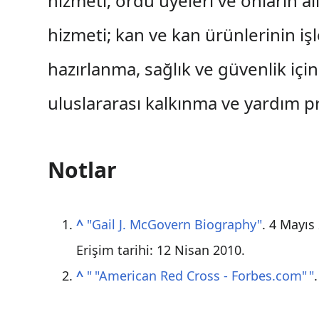
hizmeti; ordu üyeleri ve onların ail
hizmeti; kan ve kan ürünlerinin iş
hazırlanma, sağlık ve güvenlik içi
uluslararası kalkınma ve yardım p
Notlar
^
"Gail J. McGovern Biography"
. 4 Mayıs
Erişim tarihi:
12 Nisan
2010
.
^
"
"
American Red Cross - Forbes.com
"
"