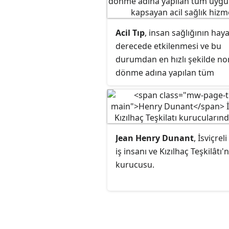
Acil Tıp
, insan sağlığının haya
derecede etkilenmesi ve bu
durumdan en hızlı şekilde n
dönme adına yapılan tüm
uygulamaları kapsayan acil sa
hizmeti. Acil tıp hizmetleri
hastanelerin acil servislerind
mobil ekipler vasıtasıyla has
Jean Henry Dunant
, İsviçreli
dışında verilir.
iş insanı ve Kızılhaç Teşkilâtı'
kurucusu.