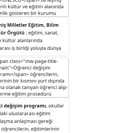
iş Milletler Eğitim, Bilim
tür Örgütü
; eğitim, sanat,
e kültür alanlarında
arası iş birliği yoluyla dünya
ı ve güvenliğini koruma
ı güden bir Birleşmiş
ler kurumudur.
i değişim programı
, okullar
aki uluslararası eğitim
laşma anlaşması gereği
 öğrencilerin, eğitimlerinin