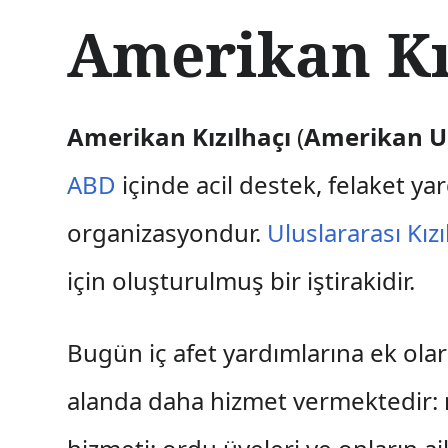
İ
Amerikan Kı
ç
e
r
i
ğ
Amerikan Kızılhaçı
(
Amerikan Ul
e
a
ABD
içinde acil destek, felaket ya
t
l
organizasyondur.
Uluslararası Kızı
a
için oluşturulmuş bir iştirakidir.
Bugün iç afet yardımlarına ek olar
alanda daha hizmet vermektedir: 