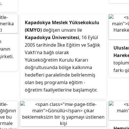
,
bir kıs
sonraki seçimde Amerikan tarihinin
eğitimi
olanak
en yüksek oy oranlarından birini
eğitim
kazanarak tekrar başkanlığa
Kapadokya Meslek Yüksekokulu
ğlama
seçilmiştir.
(KMYO)
değişen unvanı ile
Kapadokya Üniversitesi
, 16 Eylül
n
2005 tarihinde İlke Eğitim ve Sağlık
Uluslar
yanın
Vakfı'na bağlı olarak
Hareke
irketi.
Yükseköğretim Kurulu Kararı
toplums
doğrultusunda bölge kalkınma
farkı g
s
hedefleri paralelinde belirlenmiş
sağlığı
olan beş programla eğitim -
varolu
öğretim faaliyetlerine başlamıştır.
sağlama
Bakanlar Kurulunun 03.07.2008
önlemek
tarihli kararı ile yeniden kurulan
uluslar
yüksekokulun öğretim
programlarının temelini bölge
kalkınma programları, havacılık
Hemşir