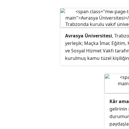
Avrasya Üniversitesi
, Trabz
yerleşik; Maçka İmar, Eğitim, 
ve Sosyal Hizmet Vakfı taraf
kurulmuş kamu tüzel kişiliğin
bir vakıf üniversitesi'dir.
Yükseköğretim Kurulu'na 20
yılında yapılan başvuruyu tak
mevzuatta öngörülen süreçle
tamamlanmış ve TBMM Gene
Kâr ama
Kurulu'nda kanunla Avrasya
gelirinin
Üniversitesi'nin kurulması ka
durumun
edilmiştir. Kanunun 28.01.201
paydaşla
tarihli Resmî Gazetede 27829 