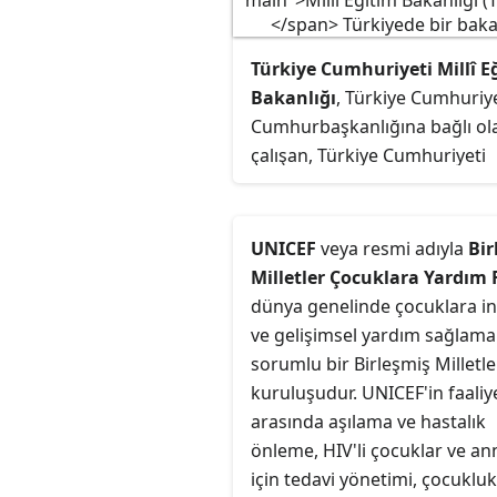
Türkiye Cumhuriyeti Millî E
Bakanlığı
, Türkiye Cumhuriye
Cumhurbaşkanlığına bağlı ol
çalışan, Türkiye Cumhuriyeti
Anayasası, 430 sayılı Tevhid-i
Tedrisat Kanunu, 1739 sayılı M
Eğitim Temel Kanunu ve 1 sayı
UNICEF
veya resmi adıyla
Bir
Cumhurbaşkanlığı Kararnames
Milletler Çocuklara Yardım
kalkınma plan ve programlar
dünya genelinde çocuklara in
doğrultusunda millî eğitim
ve gelişimsel yardım sağlam
hizmetlerini yürütmekle sor
sorumlu bir Birleşmiş Milletle
olan bakanlık.
kuruluşudur. UNICEF'in faaliye
arasında aşılama ve hastalık
önleme, HIV'li çocuklar ve an
için tedavi yönetimi, çocukluk