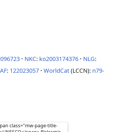
9096723
NKC
:
ko2003174376
NLG
:
IAF
:
122023057
WorldCat
(LCCN):
n79-