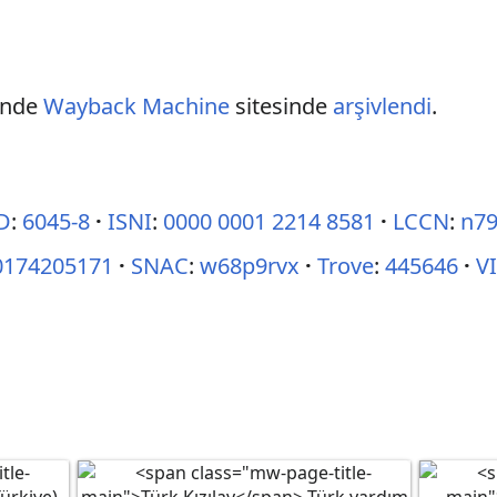
inde
Wayback Machine
sitesinde
arşivlendi
.
D
:
6045-8
ISNI
:
0000 0001 2214 8581
LCCN
:
n7
0174205171
SNAC
:
w68p9rvx
Trove
:
445646
V