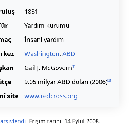
ruluş
1881
Tür
Yardım kurumu
maç
İnsani yardım
rkez
Washington
,
ABD
şkan
Gail J. McGovern
[
1
]
ütçe
9.05 milyar ABD doları (2006)
[
2
]
î site
www.redcross.org
n
arşivlendi
. Erişim tarihi: 14 Eylül 2008
.