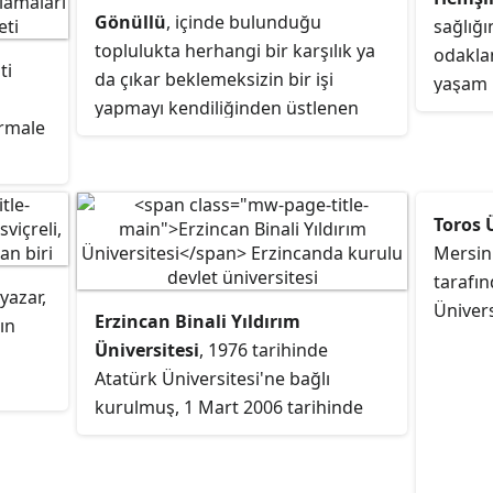
programları ve sağlık programları
Gönüllü
, içinde bulunduğu
sağlığı
oluşturmaktadır.
toplulukta herhangi bir karşılık ya
odaklan
ti
da çıkar beklemeksizin bir işi
yaşam k
yapmayı kendiliğinden üstlenen
hedefle
ormale
kişidir.
profesy
ğlık
Toros 
e ve
Mersin
tane
tarafın
 yazar,
Üniversi
Erzincan Binali Yıldırım
nın
Üniversitesi
, 1976 tarihinde
Atatürk Üniversitesi'ne bağlı
kurulmuş, 1 Mart 2006 tarihinde
5467 sayılı kanun ile Erzincan'da
üniversite halini almıştır. Üniversite,