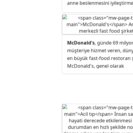
anne beslenmesini iyileştirme
sağlık koşullarını iyileştirme, 
teşvik etme ve felaketlere
müdahale için acil yardım sa
yer alır.
McDonald's
, günde 69 milyo
müşteriye hizmet veren, dün
en büyük fast-food restoran ş
McDonald's, genel olarak
hamburger, çizburger, patate
kızartması ve soğuk içecekler
satmaktadır.