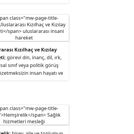
mını yurt dışında yapmasına
 tanıyan öğrenci alıp-verme
 prosedürüdür.
arası Kızılhaç ve Kızılay
ti
; görevi din, inanç, dil, ırk,
al sınıf veya politik görüş
özetmeksizin insan hayatı ve
nı korumak, insan
şunun saygı görmesini
k, insanların acı çekmesini
 ve acılarını dindirmek olan
arası bir insani harekettir.
elik
; birey, aile ve toplumun