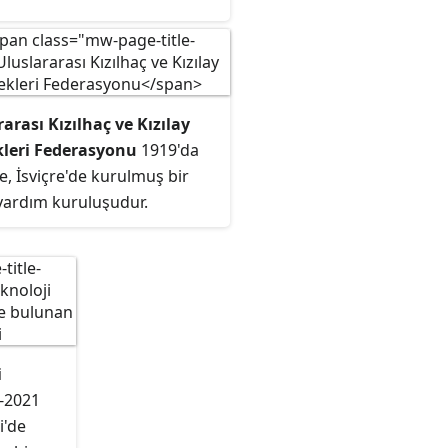
arası Kızılhaç ve Kızılay
leri Federasyonu
1919'da
, İsviçre'de kurulmuş bir
 yardım kuruluşudur.
arası Kızılhaç ve Kızılay
ti içinde bulunan 188
ç ve Kızılay Derneği’nin
nasyonunu sağlamakla
 birliktir. Hükûmetler dışı
z bir kuruluş olan
i
yon, 1963 yılında ICRC ile
0-2021
e Nobel Barış Ödülü almıştır.
i'de
lyon gönüllü üye tarafından