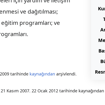
eleri için yardım ve iletişim
Ku
lenmesi ve dağıtılması;
n eğitim programları; ve
A
rogramları.
Me
Ba
B
Resm
 2009 tarihinde
kaynağından
arşivlendi
.
. 21 Kasım 2007. 22 Ocak 2012 tarihinde kaynağında