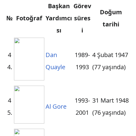
Başkan
Görev
Doğum
№
Fotoğraf
Yardımcı
süres
tarihi
sı
i
4
Dan
1989-
4 Şubat 1947
4.
Quayle
1993
(
77 yaşında)
4
1993-
31 Mart 1948
Al Gore
5.
2001
(
76 yaşında)