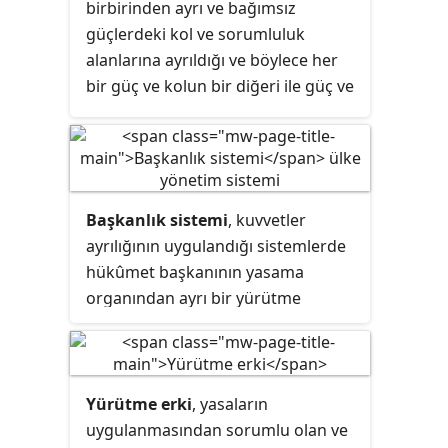
birbirinden ayrı ve bağımsız
güçlerdeki kol ve sorumluluk
alanlarına ayrıldığı ve böylece her
bir güç ve kolun bir diğeri ile güç ve
sorumluluk alanları bakımından bir
çatışma yaşamadıkları bu model ilk
olarak antik Yunan ve Roma'da
geliştirildi. Kuvvetler ayrılığında
güçler normal olarak yasama,
Başkanlık sistemi
, kuvvetler
yürütme ve yargı olmak üzere üç
ayrılığının uygulandığı sistemlerde
kola ayrılmaktadır.
hükûmet başkanının yasama
organından ayrı bir yürütme
organına liderlik ettiği bir yönetim
şeklidir. Hükümet başkanı çoğu
ülkede aynı zamanda devlet
başkanıdır. Yasama, yürütme ve
Yürütme erki
, yasaların
yargı ilkeleri arasında katı bir ayrılık
uygulanmasından sorumlu olan ve