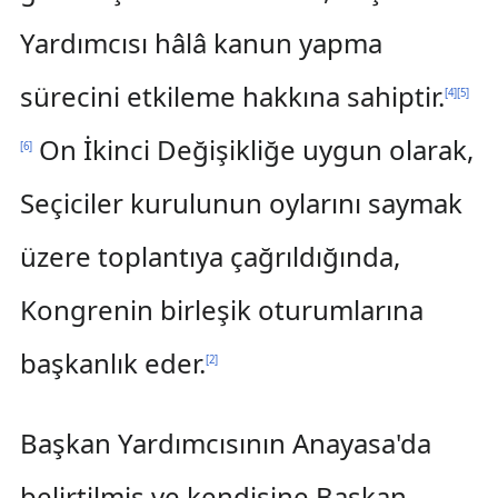
Yardımcısı hâlâ kanun yapma
sürecini etkileme hakkına sahiptir.
[
4
]
[
5
]
On İkinci Değişikliğe uygun olarak,
[
6
]
Seçiciler kurulunun oylarını saymak
üzere toplantıya çağrıldığında,
Kongrenin birleşik oturumlarına
başkanlık eder.
[
2
]
Başkan Yardımcısının Anayasa'da
belirtilmiş ve kendisine Başkan