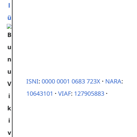
l
ü
ISNI
:
0000 0001 0683 723X
NARA
:
10643101
VIAF
:
127905883