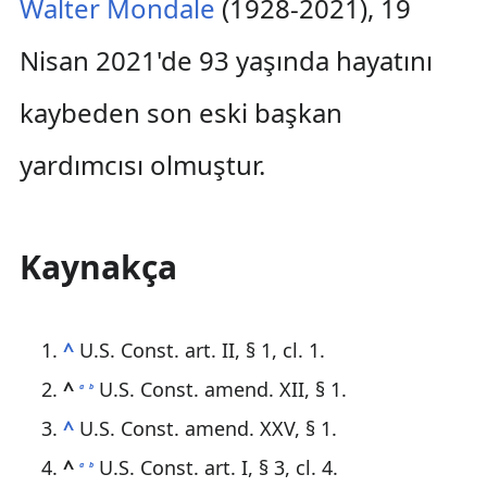
Walter Mondale
(1928-2021), 19
Nisan 2021'de 93 yaşında hayatını
kaybeden son eski başkan
yardımcısı olmuştur.
Kaynakça
^
U.S. Const. art. II, § 1, cl. 1.
^
U.S. Const. amend. XII, § 1.
a
b
^
U.S. Const. amend. XXV, § 1.
^
U.S. Const. art. I, § 3, cl. 4.
a
b