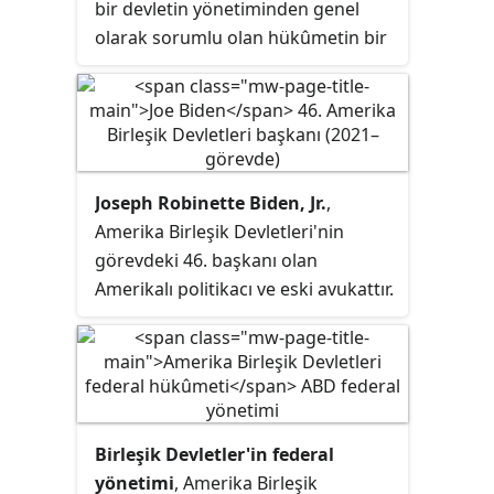
olur. Parlamenter sisteme göre
bir devletin yönetiminden genel
farklarından biri, yürütme ile
olarak sorumlu olan hükûmetin bir
yasama arasındaki ayrımdan dolayı
parçasını tanımlamak için yaygın
hükûmet başkanının direkt halk
olarak kullanılan bir terimdir.
oyuyla iktidara gelerek, seçilmiş bir
yasama organının güvenini
kazanmadan bunu sağlamasıdır.
Joseph Robinette Biden, Jr.
,
Parlamenter sistemde ise yürütme
Amerika Birleşik Devletleri'nin
ile yasama arasında güçlü bir
görevdeki 46. başkanı olan
işbirliği bulunur.
Amerikalı politikacı ve eski avukattır.
Demokrat Partinin üyesi olan Biden,
2009-2017 yılları arası ABD'nin 47.
başkan yardımcılığı, 1973-2009
yılları arasında ise Delaware
Senatörlüğü görevlerini
Birleşik Devletler'in federal
üstlenmiştir.
yönetimi
, Amerika Birleşik