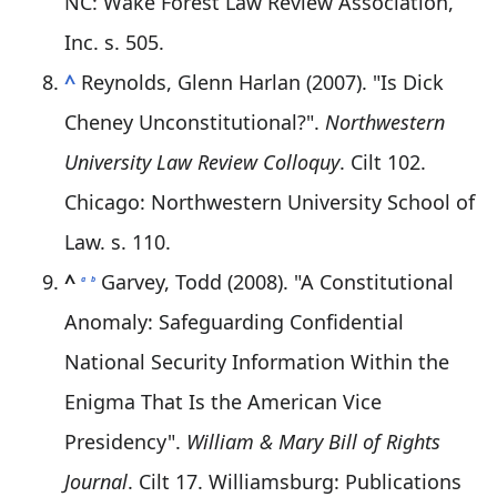
NC: Wake Forest Law Review Association,
Inc. s. 505.
^
Reynolds, Glenn Harlan (2007). "Is Dick
Cheney Unconstitutional?".
Northwestern
University Law Review Colloquy
. Cilt 102.
Chicago: Northwestern University School of
Law. s. 110.
^
Garvey, Todd (2008). "A Constitutional
a
b
Anomaly: Safeguarding Confidential
National Security Information Within the
Enigma That Is the American Vice
Presidency".
William & Mary Bill of Rights
Journal
. Cilt 17. Williamsburg: Publications