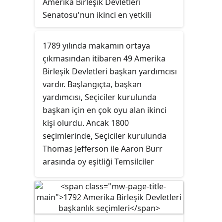
Amerika Birleşik Devletleri
Senatosu'nun ikinci en yetkili
kişisidir. Anayasaya göre Amerika
Birleşik Devletleri Başkan
1789 yılında makamın ortaya
Yardımcısı'nın bir senatör
çıkmasından itibaren 49 Amerika
olmamasına karşın Senato Başkanı
Birleşik Devletleri başkan yardımcısı
olmasına ve Senatonun Başkan
vardır. Başlangıçta, başkan
Yardımcısı'nın yokluğunda hareket
yardımcısı, Seçiciler kurulunda
etmek için geçici bir başkan
başkan için en çok oyu alan ikinci
belirlemesi şartını getirir. Senato
kişi olurdu. Ancak 1800
pro tempore Başkanı, Başkan
seçimlerinde, Seçiciler kurulunda
Yardımcısı'nın aksine Senatonun
Thomas Jefferson ile Aaron Burr
seçilmiş bir üyesidir ve herhangi bir
arasında oy eşitliği Temsilciler
tartışmaya katılabilir veya oy
Meclisi tarafından başkanın
kullanabilmektedir.
seçilmesine yol açtı. Böyle bir olayın
tekrarlanmasını önlemek için,
Anayasaya 12. Ek Madde eklendi ve