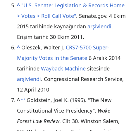
^
"U.S. Senate: Legislation & Records Home
> Votes > Roll Call Vote"
. Senate.gov. 4 Ekim
2015 tarihinde kaynağından
arşivlendi
.
Erişim tarihi:
30 Ekim
2011
.
^
Oleszek, Walter J.
CRS7-5700 Super-
Majority Votes in the Senate
6 Aralık 2014
tarihinde
Wayback Machine
sitesinde
arşivlendi
. Congressional Research Service,
12 April 2010
^
Goldstein, Joel K. (1995). "The New
a
b
Constitutional Vice Presidency".
Wake
Forest Law Review
. Cilt 30. Winston Salem,