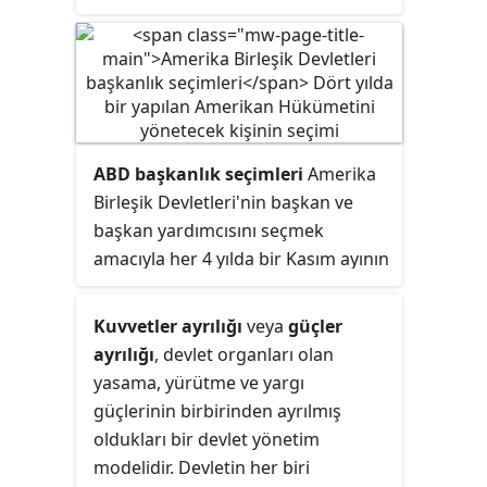
Birleşik Devletler Kongresini
oluşturan iki yasama organından
biridir. Amerika Birleşik
Devletleri'nin 50 eyaletinin her
birinden seçilen 2 senatörden
oluşan 100 üyesi bulunur. Amerika
ABD başkanlık seçimleri
Amerika
Birleşik Devletleri Senatosunun
Birleşik Devletleri'nin başkan ve
üçte biri her 2 yılda bir yapılan
başkan yardımcısını seçmek
seçimlerle yenilenir. Her senatörün
amacıyla her 4 yılda bir Kasım ayının
bir sonraki seçime kadar olan görev
ilk pazartesi gününü izleyen salı
süresi 6 yıldır.
gününde yapılır. Bu formüle göre
Kuvvetler ayrılığı
veya
güçler
seçimlerin günü yıllara göre 2
ayrılığı
, devlet organları olan
Kasım ile 8 Kasım günleri arasında
yasama, yürütme ve yargı
değişir. ABD'nin en son başkanlık
güçlerinin birbirinden ayrılmış
seçimi 3 Kasım 2020 tarihinde
oldukları bir devlet yönetim
yapılmıştır.
modelidir. Devletin her biri