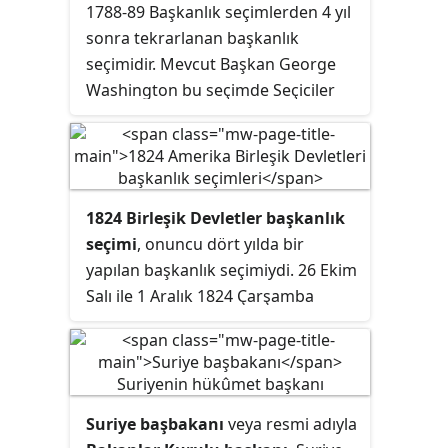
seçmenlerin başkan yardımcısı için
1788-89 Başkanlık seçimlerden 4 yıl
ayrı bir oy kullandığı mevcut sistem
sonra tekrarlanan başkanlık
oluşturuldu.
seçimidir. Mevcut Başkan George
Washington bu seçimde Seçiciler
Kurulunun 264 oyunun 132'sini
alarak ikinci dönemi için seçilmiştir.
Başkan yardımcısı ise Seçiciler
Kurulunda Washington'ın ardından
1824 Birleşik Devletler başkanlık
en çok oy alan John Adams
seçimi
, onuncu dört yılda bir
olmuştur. İkincilik için George
yapılan başkanlık seçimiydi. 26 Ekim
Clinton ile kıyasıya bir rekabeti
Salı ile 1 Aralık 1824 Çarşamba
olmuştur.
tarihleri arasında yapılmıştır.
Andrew Jackson, John Quincy
Adams, Henry Clay ve William
Crawford, başkanlık için adaylardı.
Suriye başbakanı
veya resmi adıyla
Hiçbir aday Seçiciler kurulu