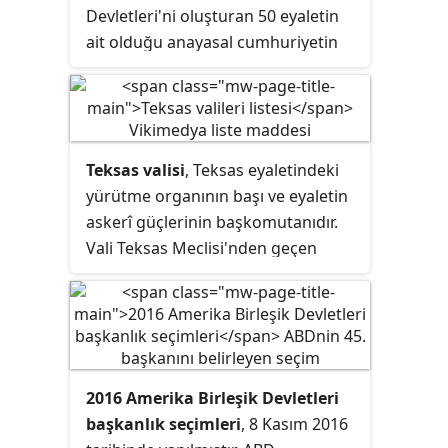
Devletleri'ni oluşturan 50 eyaletin
ait olduğu anayasal cumhuriyetin
millî yönetimidir. Federal hükûmet,
üç organdan oluşur: yasama,
yürütme ve yargı. Bu organlar ve
onların güçleri Amerika Birleşik
Teksas valisi
, Teksas eyaletindeki
Devletleri Anayasası içinde
yürütme organının başı ve eyaletin
belirtilmiştir. Güçler hakkında daha
askerî güçlerinin başkomutanıdır.
çok ayrıntı, Kongre tarafından
Vali Teksas Meclisi'nden geçen
yürürlüğe konulan kanunlarda
tasarıları onama ve veto etme
belirtilir.
hakkına sahiptir, meclisi toplantıya
çağırabilir. Vali yasama meclisinin
izniyle görevden alma veya vatan
hainliği dışındaki durumlarda
2016 Amerika Birleşik Devletleri
kişileri affedebilir.
başkanlık seçimleri
, 8 Kasım 2016