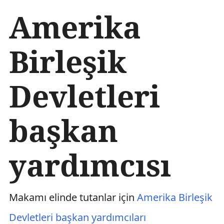
İ
Amerika
ç
e
r
Birleşik
i
ğ
e
Devletleri
a
t
l
a
başkan
yardımcısı
Makamı elinde tutanlar için
Amerika Birleşik
Devletleri başkan yardımcıları