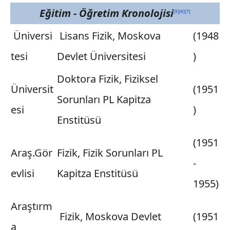
Eğitim - Öğretim Kronolojisi
[
5
]
[
6
]
[
7
]
Üniversi
Lisans Fizik, Moskova
(1948
tesi
Devlet Üniversitesi
)
Doktora Fizik, Fiziksel
Üniversit
(1951
Sorunları PL Kapitza
esi
)
Enstitüsü
(1951
Araş.Gör
Fizik, Fizik Sorunları PL
-
evlisi
Kapitza Enstitüsü
1955)
Araştırm
Fizik, Moskova Devlet
(1951
a