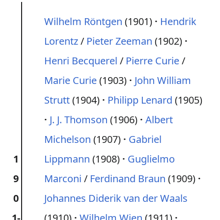
Wilhelm Röntgen
(1901)
Hendrik
Lorentz
/
Pieter Zeeman
(1902)
Henri Becquerel
/
Pierre Curie
/
Marie Curie
(1903)
John William
Strutt
(1904)
Philipp Lenard
(1905)
J. J. Thomson
(1906)
Albert
Michelson
(1907)
Gabriel
1
Lippmann
(1908)
Guglielmo
9
Marconi
/
Ferdinand Braun
(1909)
0
Johannes Diderik van der Waals
1-
(1910)
Wilhelm Wien
(1911)