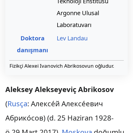
Teknoloji Enstitüsü
Argonne Ulusal
Laboratuvarı
Doktora
Lev Landau
danışmanı
Fizikçi Alexei Ivanovich Abrikosovun oğludur.
Aleksey Alekseyeviç Abrikosov
(
Rusça
:
Алексе́й Алексе́евич
Абрико́сов
) (d. 25 Haziran 1928-
ö.29 Mart 2017),
Moskova
doğumlu