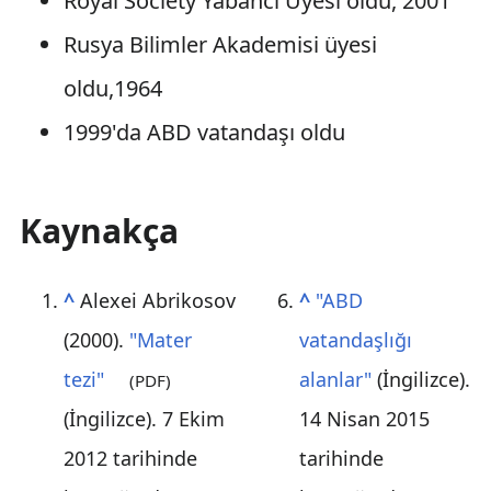
Royal Society Yabancı Üyesi oldu, 2001
Rusya Bilimler Akademisi üyesi
oldu,1964
1999'da ABD vatandaşı oldu
Kaynakça
^
Alexei Abrikosov
^
"ABD
(2000).
"Mater
vatandaşlığı
tezi"
alanlar"
(İngilizce).
(PDF)
(İngilizce). 7 Ekim
14 Nisan 2015
2012 tarihinde
tarihinde