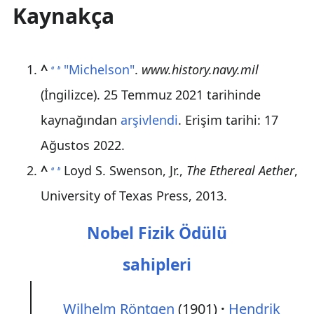
Kaynakça
^
"Michelson"
.
www.history.navy.mil
a
b
(İngilizce). 25 Temmuz 2021 tarihinde
kaynağından
arşivlendi
. Erişim tarihi: 17
Ağustos 2022
.
^
Loyd S. Swenson, Jr.,
The Ethereal Aether
,
a
b
University of Texas Press, 2013.
Nobel Fizik Ödülü
sahipleri
Wilhelm Röntgen
(1901)
Hendrik