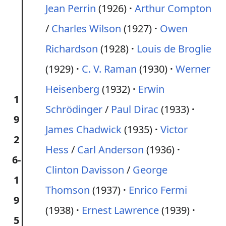
Jean Perrin
(1926)
Arthur Compton
/
Charles Wilson
(1927)
Owen
Richardson
(1928)
Louis de Broglie
(1929)
C. V. Raman
(1930)
Werner
Heisenberg
(1932)
Erwin
1
Schrödinger
/
Paul Dirac
(1933)
9
James Chadwick
(1935)
Victor
2
Hess
/
Carl Anderson
(1936)
6-
Clinton Davisson
/
George
1
Thomson
(1937)
Enrico Fermi
9
(1938)
Ernest Lawrence
(1939)
5