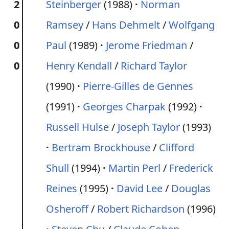
2
Steinberger
(1988)
Norman
0
Ramsey
/
Hans Dehmelt
/
Wolfgang
0
Paul
(1989)
Jerome Friedman
/
0
Henry Kendall
/
Richard Taylor
(1990)
Pierre-Gilles de Gennes
(1991)
Georges Charpak
(1992)
Russell Hulse
/
Joseph Taylor
(1993)
Bertram Brockhouse
/
Clifford
Shull
(1994)
Martin Perl
/
Frederick
Reines
(1995)
David Lee
/
Douglas
Osheroff
/
Robert Richardson
(1996)