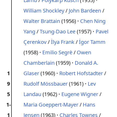
Lamb
/
Polykarp Kusch
(1955)
William Shockley
/
John Bardeen
/
Walter Brattain
(1956)
Chen Ning
Yang
/
Tsung-Dao Lee
(1957)
Pavel
Çerenkov
/
İlya Frank
/
İgor Tamm
(1958)
Emilio Segrè
/
Owen
Chamberlain
(1959)
Donald A.
1
Glaser
(1960)
Robert Hofstadter
/
9
Rudolf Mössbauer
(1961)
Lev
5
Landau
(1962)
Eugene Wigner
/
1-
Maria Goeppert-Mayer
/
Hans
1
Jensen
(1963)
Charles Townes
/