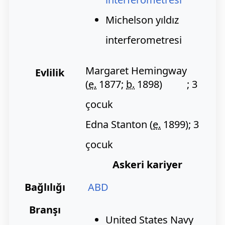
Michelson yıldız
interferometresi
Margaret Hemingway
Evlilik
(
e.
1877;
b.
1898)
; 3
çocuk
Edna Stanton (
e.
1899)
; 3
çocuk
Askeri kariyer
Bağlılığı
ABD
Branşı
United States Navy