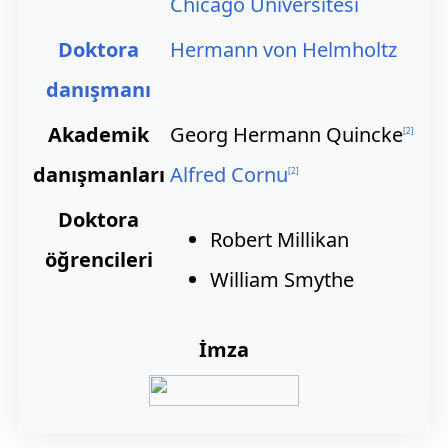
Chicago Üniversitesi
Doktora
Hermann von Helmholtz
danışmanı
Akademik
Georg Hermann Quincke
[
2
]
danışmanları
Alfred Cornu
[
2
]
Doktora
Robert Millikan
öğrencileri
William Smythe
İmza