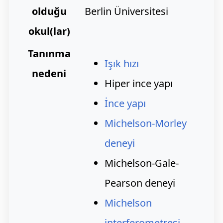
olduğu
Berlin Üniversitesi
okul(lar)
Tanınma
Işık hızı
nedeni
Hiper ince yapı
İnce yapı
Michelson-Morley
deneyi
Michelson-Gale-
Pearson deneyi
Michelson
interferometresi