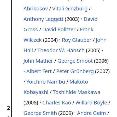
Abrikosov
/
Vitali Ginzburg
/
Anthony Leggett
(2003)
David
Gross
/
David Politzer
/
Frank
Wilczek
(2004)
Roy Glauber
/
John
Hall
/
Theodor W. Hänsch
(2005)
John Mather
/
George Smoot
(2006)
Albert Fert
/
Peter Grünberg
(2007)
Yoichiro Nambu
/
Makoto
Kobayashi
/
Toshihide Maskawa
(2008)
Charles Kao
/
Willard Boyle
/
2
George Smith
(2009)
Andre Geim
/