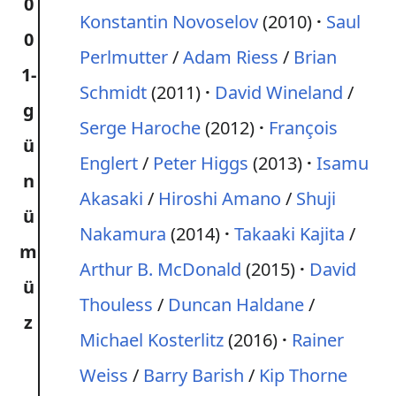
0
Konstantin Novoselov
(2010)
Saul
0
Perlmutter
/
Adam Riess
/
Brian
1-
Schmidt
(2011)
David Wineland
/
g
Serge Haroche
(2012)
François
ü
Englert
/
Peter Higgs
(2013)
Isamu
n
Akasaki
/
Hiroshi Amano
/
Shuji
ü
Nakamura
(2014)
Takaaki Kajita
/
m
Arthur B. McDonald
(2015)
David
ü
Thouless
/
Duncan Haldane
/
z
Michael Kosterlitz
(2016)
Rainer
Weiss
/
Barry Barish
/
Kip Thorne