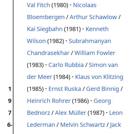
Val Fitch
(1980)
Nicolaas
Bloembergen
/
Arthur Schawlow
/
Kai Siegbahn
(1981)
Kenneth
Wilson
(1982)
Subrahmanyan
Chandrasekhar
/
William Fowler
(1983)
Carlo Rubbia
/
Simon van
der Meer
(1984)
Klaus von Klitzing
1
(1985)
Ernst Ruska
/
Gerd Binnig
/
9
Heinrich Rohrer
(1986)
Georg
7
Bednorz
/
Alex Müller
(1987)
Leon
6-
Lederman
/
Melvin Schwartz
/
Jack