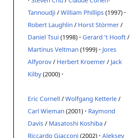
Steven Chu
/
Claude Cohen-
Tannoudji
/
William Phillips
(1997)
Robert Laughlin
/
Horst Störmer
/
Daniel Tsui
(1998)
Gerard 't Hooft
/
Martinus Veltman
(1999)
Jores
Alfyorov
/
Herbert Kroemer
/
Jack
Kilby
(2000)
Eric Cornell
/
Wolfgang Ketterle
/
Carl Wieman
(2001)
Raymond
Davis
/
Masatoshi Koshiba
/
Riccardo Giacconi
(2002)
Aleksey