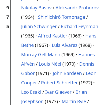
9
Nikolay Basov
/
Aleksandr Prohorov
7
(1964)
Shin'ichirō Tomonaga
/
5
Julian Schwinger
/
Richard Feynman
(1965)
Alfred Kastler
(1966)
Hans
Bethe
(1967)
Luis Alvarez
(1968)
Murray Gell-Mann
(1969)
Hannes
Alfvén
/
Louis Néel
(1970)
Dennis
Gabor
(1971)
John Bardeen
/
Leon
Cooper
/
Robert Schrieffer
(1972)
Leo Esaki
/
Ivar Giaever
/
Brian
Josephson
(1973)
Martin Ryle
/