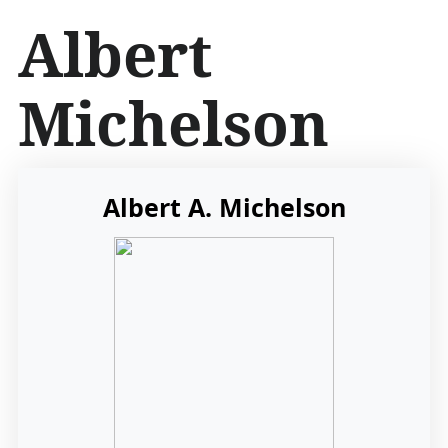
İ
Albert
ç
e
r
Michelson
i
ğ
e
a
t
Albert A. Michelson
l
a