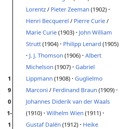
Lorentz
/
Pieter Zeeman
(1902)
Henri Becquerel
/
Pierre Curie
/
Marie Curie
(1903)
John William
Strutt
(1904)
Philipp Lenard
(1905)
J. J. Thomson
(1906)
Albert
Michelson
(1907)
Gabriel
1
Lippmann
(1908)
Guglielmo
9
Marconi
/
Ferdinand Braun
(1909)
0
Johannes Diderik van der Waals
1-
(1910)
Wilhelm Wien
(1911)
1
Gustaf Dalén
(1912)
Heike