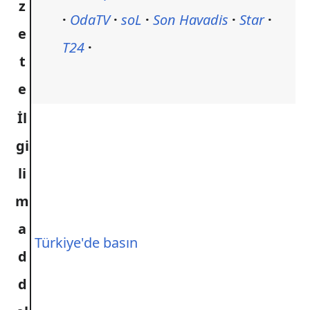
z
OdaTV
soL
Son Havadis
Star
e
T24
t
e
İl
gi
li
m
a
Türkiye'de basın
d
d