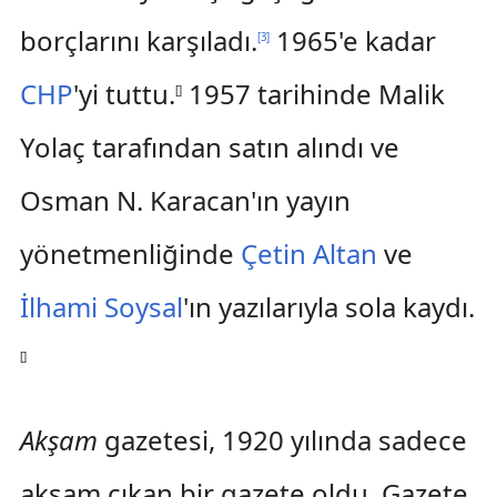
borçlarını karşıladı.
1965'e kadar
[
3
]
CHP
'yi tuttu.
1957 tarihinde Malik
[
]
Yolaç tarafından satın alındı ve
Osman N. Karacan'ın yayın
yönetmenliğinde
Çetin Altan
ve
İlhami Soysal
'ın yazılarıyla sola kaydı.
[
]
Akşam
gazetesi, 1920 yılında sadece
akşam çıkan bir gazete oldu. Gazete,