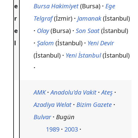
e
Bursa Hakimiyet
(Bursa)
Ege
r
Telgraf
(İzmir)
Jamanak
(İstanbul)
e
Olay
(Bursa)
Son Saat
(İstanbul)
l
Şalom
(İstanbul)
Yeni Devir
(İstanbul)
Yeni İstanbul
(İstanbul)
AMK
Anadolu'da Vakit
Ateş
Azadiya Welat
Bizim Gazete
Bulvar
Bugün
1989
2003