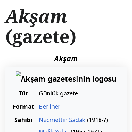
İ
Akşam
ç
e
r
(gazete)
i
ğ
e
a
t
Akşam
l
a
Tür
Günlük gazete
Format
Berliner
Sahibi
Necmettin Sadak
(1918-?)
Malik Yolaç
(1957-1971)