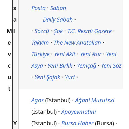
s
Posta
Sabah
a
Daily Sabah
M
l
Sözcü
Şok
T.C. Resmî Gazete
e
Takvim
The New Anatolian
v
Türkiye
Yeni Akit
Yeni Asır
Yeni
c
Asya
Yeni Birlik
Yeniçağ
Yeni Söz
u
Yeni Şafak
Yurt
t
Agos
(İstanbul)
Ağani Murutsxi
(İstanbul)
Apoyevmatini
Y
(İstanbul)
Bursa Haber
(Bursa)