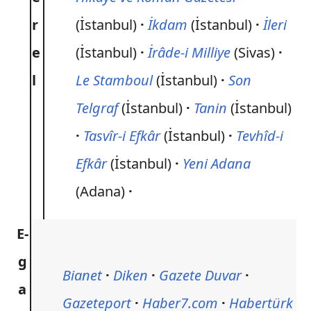
r
(İstanbul)
İkdam
(İstanbul)
İleri
e
(İstanbul)
İrâde-i Milliye
(Sivas)
l
Le Stamboul
(İstanbul)
Son
Telgraf
(İstanbul)
Tanin
(İstanbul)
Tasvîr-i Efkâr
(İstanbul)
Tevhîd-i
Efkâr
(İstanbul)
Yeni Adana
(Adana)
E-
g
Bianet
Diken
Gazete Duvar
a
Gazeteport
Haber7.com
Habertürk