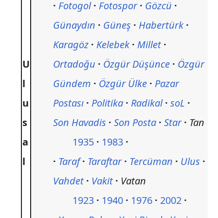
Fotogol
Fotospor
Gözcü
Günaydın
Güneş
Habertürk
Karagöz
Kelebek
Millet
U
Ortadoğu
Özgür Düşünce
Özgür
l
Gündem
Özgür Ülke
Pazar
u
Postası
Politika
Radikal
soL
s
Son Havadis
Son Posta
Star
Tan
a
1935
1983
l
Taraf
Taraftar
Tercüman
Ulus
Vahdet
Vakit
Vatan
1923
1940
1976
2002