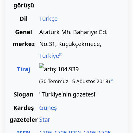
görüşü
Dil
Türkçe
Genel
Atatürk Mh. Bahariye Cd.
merkez
No:31, Küçükçekmece,
Türkiye
[
1
]
Tiraj
104.939
(30 Temmuz - 5 Ağustos 2018)
[
2
]
Slogan
"Türkiye'nin gazetesi"
Kardeş
Güneş
gazeteler
Star
ISSN
1305-1725 ISSN 1305-1725