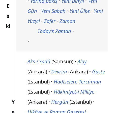
Yarına Bakış
Yeni Binyıl
Yeni
E
Gün
Yeni Sabah
Yeni Ülke
Yeni
s
Yüzyıl
Zafer
Zaman
ki
Today's Zaman
Aks-ı Sadâ
(Samsun)
Alay
(Ankara)
Devrim
(Ankara)
Gaste
(İstanbul)
Hadiselere Tercüman
(İstanbul)
Hâkimiyet-i Milliye
Y
(Ankara)
Hergün
(İstanbul)
e
Hikâye ve Roman Gazetesi