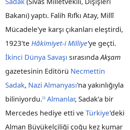
Sadak
(Sivas Milletvekili, Dışişleri
Bakanı) yaptı. Falih Rıfkı Atay, Millî
Mücadele'ye karşı çıkanları eleştirdi,
1923'te
Hâkimiyet-i Milliye
'
ye geçti.
İkinci Dünya Savaşı
sırasında
Akşam
gazetesinin Editörü
Necmettin
Sadak
,
Nazi Almanyası
'na yakınlığıyla
biliniyordu.
Almanlar
, Sadak'a bir
[
3
]
Mercedes hediye etti ve
Türkiye
'deki
Alman Büyükelçiliği çoğu kez kumar