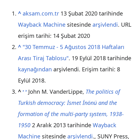
^
aksam.com.tr
13 Şubat 2020 tarihinde
Wayback Machine
sitesinde
arşivlendi
. URL
erişim tarihi: 14 Şubat 2020
^
"30 Temmuz - 5 Ağustos 2018 Haftaları
Arası Tiraj Tablosu"
. 19 Eylül 2018 tarihinde
kaynağından
arşivlendi
. Erişim tarihi: 8
Eylül 2018
.
^
John M. VanderLippe,
The politics of
a
b
Turkish democracy: İsmet İnönü and the
formation of the multi-party system, 1938-
1950
2 Aralık 2013 tarihinde
Wayback
Machine
sitesinde
arşivlendi
., SUNY Press,