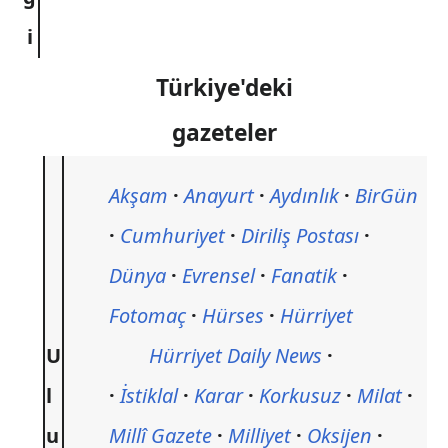
i
Türkiye'deki
gazeteler
Akşam
Anayurt
Aydınlık
BirGün
Cumhuriyet
Diriliş Postası
Dünya
Evrensel
Fanatik
Fotomaç
Hürses
Hürriyet
U
Hürriyet Daily News
l
İstiklal
Karar
Korkusuz
Milat
u
Millî Gazete
Milliyet
Oksijen