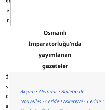
el
e
r
Osmanlı
İmparatorluğu'nda
yayımlanan
gazeteler
İ
s
Akşam
Alemdar
Bulletin de
t
Nouvelles
Cerîde-i Askeriyye
Cerîde-i
a