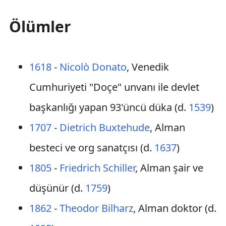
Ölümler
1618
-
Nicolò Donato
, Venedik
Cumhuriyeti "Doçe" unvanı ile devlet
başkanlığı yapan 93'üncü düka (d.
1539
)
1707
-
Dietrich Buxtehude
, Alman
besteci ve org sanatçısı (d.
1637
)
1805
-
Friedrich Schiller
, Alman şair ve
düşünür (d.
1759
)
1862
-
Theodor Bilharz
, Alman doktor (d.