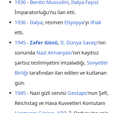
1936
-
Benito Mussolini
,
İtalya
Faşist
İmparatorluğu'nu ilan etti.
1936
-
İtalya
, resmen
Etiyopya
'yı
ilhak
etti.
1945
-
Zafer Günü
,
II. Dünya Savaşı
'nın
sonunda
Nazi Almanyası
'nın kayıtsız
şartsız teslimiyetini imzaladığı,
Sovyetler
Birliği
tarafından ilan edilen ve kutlanan
gün.
1945
- Nazi gizli servisi
Gestapo
'nun Şefi,
Reichstag ve Hava Kuvvetleri Komutanı