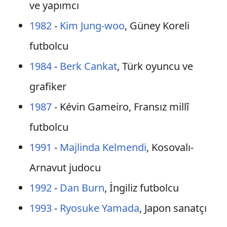
ve yapımcı
1982
-
Kim Jung-woo
, Güney Koreli
futbolcu
1984
-
Berk Cankat
, Türk oyuncu ve
grafiker
1987
- Kévin Gameiro, Fransız millî
futbolcu
1991
-
Majlinda Kelmendi
, Kosovalı-
Arnavut judocu
1992
-
Dan Burn
, İngiliz futbolcu
1993
-
Ryosuke Yamada
, Japon sanatçı