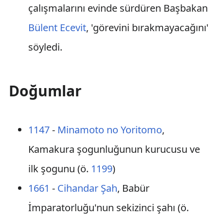
çalışmalarını evinde sürdüren Başbakan
Bülent Ecevit
, 'görevini bırakmayacağını'
söyledi.
Doğumlar
1147
-
Minamoto no Yoritomo
,
Kamakura şogunluğunun kurucusu ve
ilk şogunu (ö.
1199
)
1661
-
Cihandar Şah
, Babür
İmparatorluğu'nun sekizinci şahı (ö.