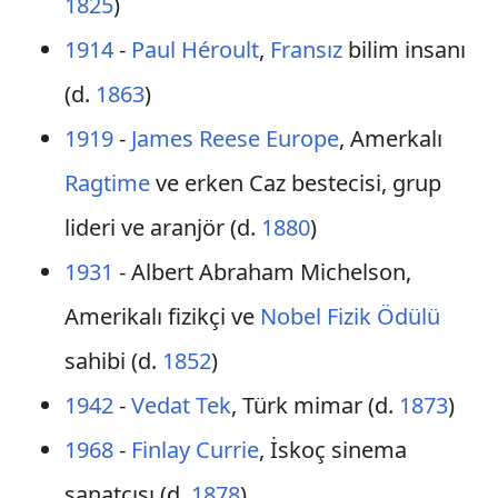
1825
)
1914
-
Paul Héroult
,
Fransız
bilim insanı
(d.
1863
)
1919
-
James Reese Europe
, Amerkalı
Ragtime
ve erken Caz bestecisi, grup
lideri ve aranjör (d.
1880
)
1931
- Albert Abraham Michelson,
Amerikalı fizikçi ve
Nobel Fizik Ödülü
sahibi (d.
1852
)
1942
-
Vedat Tek
, Türk mimar (d.
1873
)
1968
-
Finlay Currie
, İskoç sinema
sanatçısı (d.
1878
)