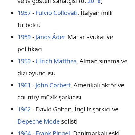
ve tv gösteri sanatçısı (ö.
2018
)
1957
-
Fulvio Collovati
, İtalyan millî
futbolcu
1959
-
János Áder
, Macar avukat ve
politikacı
1959
-
Ulrich Matthes
, Alman sinema ve
dizi oyuncusu
1961
-
John Corbett
, Amerikalı aktör ve
country müzik şarkıcısı
1962
- David Gahan, İngiliz şarkıcı ve
Depeche Mode
solisti
1964
-
Frank Pingel
, Danimarkalı eski