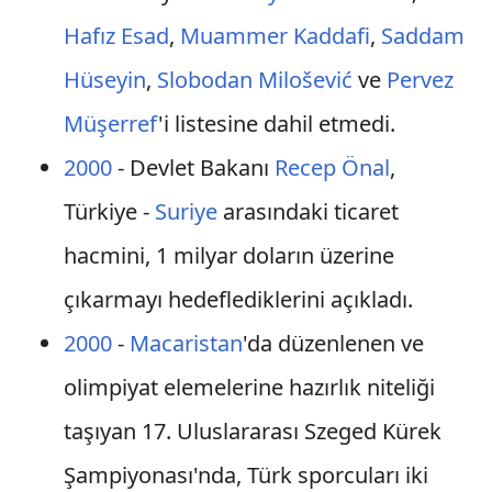
Hafız Esad
,
Muammer Kaddafi
,
Saddam
Hüseyin
,
Slobodan Milošević
ve
Pervez
Müşerref
'i listesine dahil etmedi.
2000
- Devlet Bakanı
Recep Önal
,
Türkiye -
Suriye
arasındaki ticaret
hacmini, 1 milyar doların üzerine
çıkarmayı hedeflediklerini açıkladı.
2000
-
Macaristan
'da düzenlenen ve
olimpiyat elemelerine hazırlık niteliği
taşıyan 17. Uluslararası Szeged Kürek
Şampiyonası'nda, Türk sporcuları iki