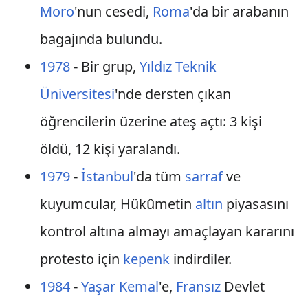
Moro
'nun cesedi,
Roma
'da bir arabanın
bagajında bulundu.
1978
- Bir grup,
Yıldız Teknik
Üniversitesi
'nde dersten çıkan
öğrencilerin üzerine ateş açtı: 3 kişi
öldü, 12 kişi yaralandı.
1979
-
İstanbul
'da tüm
sarraf
ve
kuyumcular, Hükûmetin
altın
piyasasını
kontrol altına almayı amaçlayan kararını
protesto için
kepenk
indirdiler.
1984
-
Yaşar Kemal
'e,
Fransız
Devlet