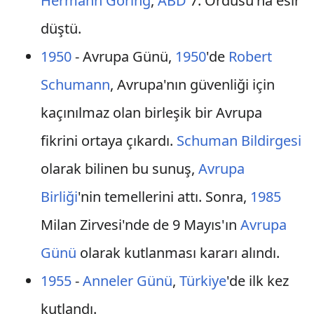
Hermann Göring
,
ABD
7. Ordusu'na esir
düştü.
1950
- Avrupa Günü,
1950
'de
Robert
Schumann
, Avrupa'nın güvenliği için
kaçınılmaz olan birleşik bir Avrupa
fikrini ortaya çıkardı.
Schuman Bildirgesi
olarak bilinen bu sunuş,
Avrupa
Birliği
'nin temellerini attı. Sonra,
1985
Milan Zirvesi'nde de 9 Mayıs'ın
Avrupa
Günü
olarak kutlanması kararı alındı.
1955
-
Anneler Günü
,
Türkiye
'de ilk kez
kutlandı.