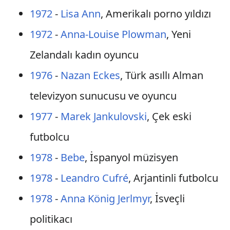
1972
-
Lisa Ann
, Amerikalı porno yıldızı
1972
-
Anna-Louise Plowman
, Yeni
Zelandalı kadın oyuncu
1976
-
Nazan Eckes
, Türk asıllı Alman
televizyon sunucusu ve oyuncu
1977
-
Marek Jankulovski
, Çek eski
futbolcu
1978
-
Bebe
, İspanyol müzisyen
1978
-
Leandro Cufré
, Arjantinli futbolcu
1978
-
Anna König Jerlmyr
, İsveçli
politikacı