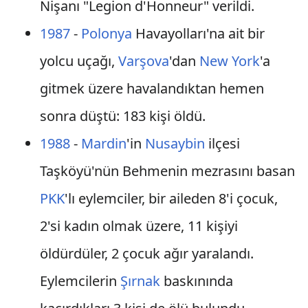
Nişanı "Legion d'Honneur" verildi.
1987
-
Polonya
Havayolları'na ait bir
yolcu uçağı,
Varşova
'dan
New York
'a
gitmek üzere havalandıktan hemen
sonra düştü: 183 kişi öldü.
1988
-
Mardin
'in
Nusaybin
ilçesi
Taşköyü'nün Behmenin mezrasını basan
PKK
'lı eylemciler, bir aileden 8'i çocuk,
2'si kadın olmak üzere, 11 kişiyi
öldürdüler, 2 çocuk ağır yaralandı.
Eylemcilerin
Şırnak
baskınında