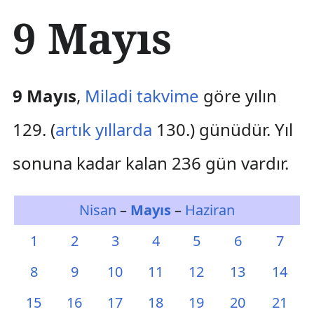
İ
9 Mayıs
ç
e
r
i
ğ
9 Mayıs
,
Miladi takvime
göre yılın
e
a
129. (
artık yıllarda
130.) günüdür. Yıl
t
l
sonuna kadar kalan 236 gün vardır.
a
Nisan
–
Mayıs
–
Haziran
1
2
3
4
5
6
7
8
9
10
11
12
13
14
15
16
17
18
19
20
21