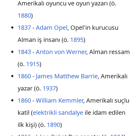
Amerikalı oyuncu ve oyun yazarı (ö.
1880
)
1837
-
Adam Opel
, Opel'in kurucusu
Alman iş insanı (ö.
1895
)
1843
-
Anton von Werner
, Alman ressam
(ö.
1915
)
1860
-
James Matthew Barrie
, Amerikalı
yazar (ö.
1937
)
1860
-
William Kemmler
, Amerikalı suçlu
katil (
elektrikli sandalye
ile idam edilen
ilk kişi) (ö.
1890
)