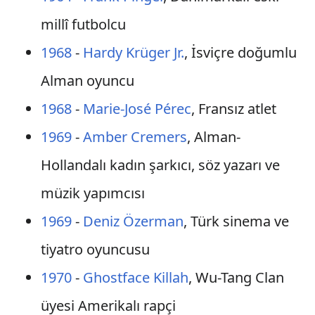
millî futbolcu
1968
-
Hardy Krüger Jr.
, İsviçre doğumlu
Alman oyuncu
1968
-
Marie-José Pérec
, Fransız atlet
1969
-
Amber Cremers
, Alman-
Hollandalı kadın şarkıcı, söz yazarı ve
müzik yapımcısı
1969
-
Deniz Özerman
, Türk sinema ve
tiyatro oyuncusu
1970
-
Ghostface Killah
, Wu-Tang Clan
üyesi Amerikalı rapçi