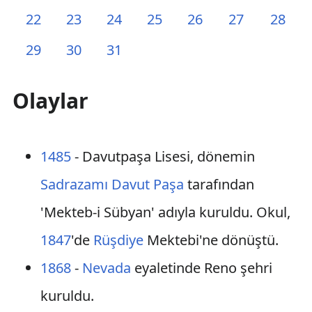
22
23
24
25
26
27
28
29
30
31
Olaylar
1485
- Davutpaşa Lisesi, dönemin
Sadrazamı
Davut Paşa
tarafından
'Mekteb-i Sübyan' adıyla kuruldu. Okul,
1847
'de
Rüşdiye
Mektebi'ne dönüştü.
1868
-
Nevada
eyaletinde Reno şehri
kuruldu.