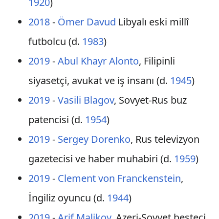
1920
)
2018
-
Ömer Davud
Libyalı eski millî
futbolcu (d.
1983
)
2019
-
Abul Khayr Alonto
, Filipinli
siyasetçi, avukat ve iş insanı (d.
1945
)
2019
-
Vasili Blagov
, Sovyet-Rus buz
patencisi (d.
1954
)
2019
-
Sergey Dorenko
, Rus televizyon
gazetecisi ve haber muhabiri (d.
1959
)
2019
-
Clement von Franckenstein
,
İngiliz oyuncu (d.
1944
)
2019
-
Arif Malikov
, Azeri-Sovyet besteci