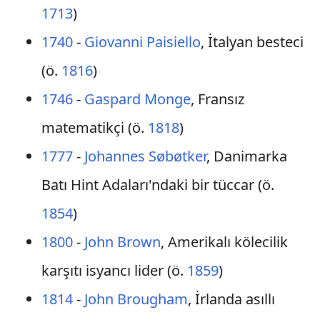
1713
)
1740
-
Giovanni Paisiello
, İtalyan besteci
(ö.
1816
)
1746
-
Gaspard Monge
, Fransız
matematikçi (ö.
1818
)
1777
-
Johannes Søbøtker
, Danimarka
Batı Hint Adaları'ndaki bir tüccar (ö.
1854
)
1800
-
John Brown
, Amerikalı kölecilik
karşıtı isyancı lider (ö.
1859
)
1814
-
John Brougham
, İrlanda asıllı