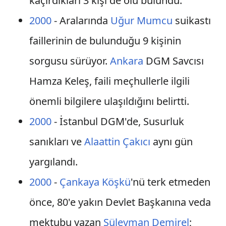
kaçırdıkları 3 kişi de ölü bulundu.
2000
- Aralarında
Uğur Mumcu
suikastı
faillerinin de bulunduğu 9 kişinin
sorgusu sürüyor.
Ankara
DGM Savcısı
Hamza Keleş, faili meçhullerle ilgili
önemli bilgilere ulaşıldığını belirtti.
2000
- İstanbul DGM'de, Susurluk
sanıkları ve
Alaattin Çakıcı
aynı gün
yargılandı.
2000
-
Çankaya Köşkü
'nü terk etmeden
önce, 80'e yakın Devlet Başkanına veda
mektubu yazan
Süleyman Demirel
;