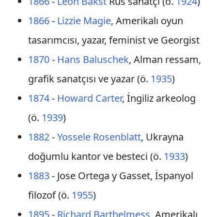
1866
-
Léon Bakst
Rus sanatçı (ö.
1924
)
1866
-
Lizzie Magie
, Amerikalı oyun
tasarımcısı, yazar, feminist ve Georgist
1870
-
Hans Baluschek
, Alman ressam,
grafik sanatçısı ve yazar (ö.
1935
)
1874
-
Howard Carter
, İngiliz arkeolog
(ö.
1939
)
1882
-
Yossele Rosenblatt
, Ukrayna
doğumlu kantor ve besteci (ö.
1933
)
1883
- Jose Ortega y Gasset, İspanyol
filozof (ö.
1955
)
1895
-
Richard Barthelmess
, Amerikalı