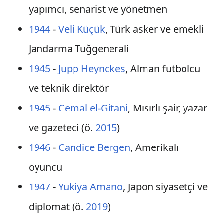
yapımcı, senarist ve yönetmen
1944
-
Veli Küçük
, Türk asker ve emekli
Jandarma Tuğgenerali
1945
-
Jupp Heynckes
, Alman futbolcu
ve teknik direktör
1945
-
Cemal el-Gitani
, Mısırlı şair, yazar
ve gazeteci (ö.
2015
)
1946
-
Candice Bergen
, Amerikalı
oyuncu
1947
-
Yukiya Amano
, Japon siyasetçi ve
diplomat (ö.
2019
)