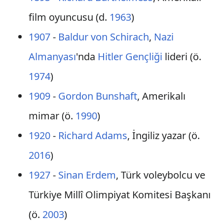
film oyuncusu (d.
1963
)
1907
-
Baldur von Schirach
,
Nazi
Almanyası
'nda
Hitler Gençliği
lideri (ö.
1974
)
1909
-
Gordon Bunshaft
, Amerikalı
mimar (ö.
1990
)
1920
-
Richard Adams
, İngiliz yazar (ö.
2016
)
1927
-
Sinan Erdem
, Türk voleybolcu ve
Türkiye Millî Olimpiyat Komitesi Başkanı
(ö.
2003
)