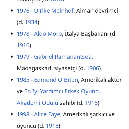
1976
-
Ulrike Meinhof
, Alman devrimci
(d.
1934
)
1978
-
Aldo Moro
, İtalya Başbakanı (d.
1916
)
1979
-
Gabriel Ramanantsoa
,
Madagaskarlı siyasetçi (d.
1906
)
1985
-
Edmond O'Brien
, Amerikalı aktör
ve
En İyi Yardımcı Erkek Oyuncu
Akademi Ödülü
sahibi (d.
1915
)
1998
-
Alice Faye
, Amerikalı şarkıcı ve
oyuncu (d.
1915
)