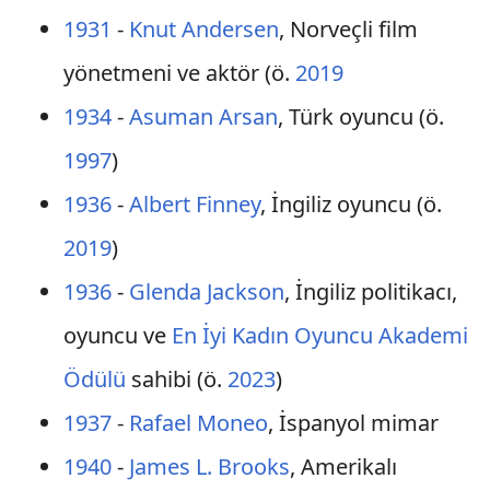
1931
-
Knut Andersen
, Norveçli film
yönetmeni ve aktör (ö.
2019
1934
-
Asuman Arsan
, Türk oyuncu (ö.
1997
)
1936
-
Albert Finney
, İngiliz oyuncu (ö.
2019
)
1936
-
Glenda Jackson
, İngiliz politikacı,
oyuncu ve
En İyi Kadın Oyuncu Akademi
Ödülü
sahibi (ö.
2023
)
1937
-
Rafael Moneo
, İspanyol mimar
1940
-
James L. Brooks
, Amerikalı