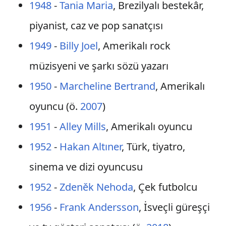
1948
-
Tania Maria
, Brezilyalı bestekâr,
piyanist, caz ve pop sanatçısı
1949
-
Billy Joel
, Amerikalı rock
müzisyeni ve şarkı sözü yazarı
1950
-
Marcheline Bertrand
, Amerikalı
oyuncu (ö.
2007
)
1951
-
Alley Mills
, Amerikalı oyuncu
1952
-
Hakan Altıner
, Türk, tiyatro,
sinema ve dizi oyuncusu
1952
-
Zdeněk Nehoda
, Çek futbolcu
1956
-
Frank Andersson
, İsveçli güreşçi