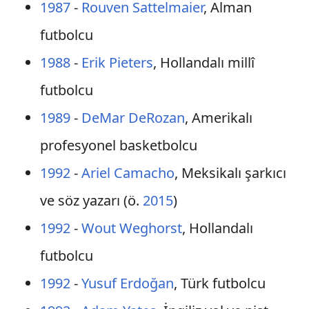
1987
-
Rouven Sattelmaier
, Alman
futbolcu
1988
-
Erik Pieters
, Hollandalı millî
futbolcu
1989
-
DeMar DeRozan
, Amerikalı
profesyonel basketbolcu
1992
-
Ariel Camacho
, Meksikalı şarkıcı
ve söz yazarı (ö.
2015
)
1992
-
Wout Weghorst
, Hollandalı
futbolcu
1992
-
Yusuf Erdoğan
, Türk futbolcu