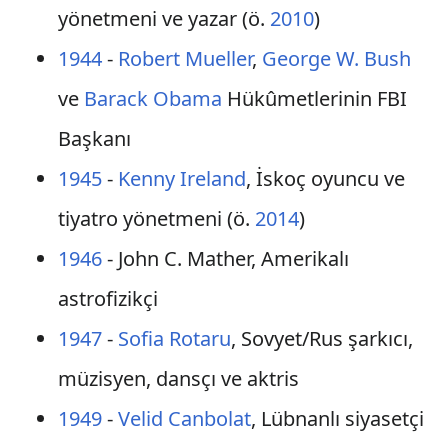
yönetmeni ve yazar (ö.
2010
)
1944
-
Robert Mueller
,
George W. Bush
ve
Barack Obama
Hükûmetlerinin FBI
Başkanı
1945
-
Kenny Ireland
, İskoç oyuncu ve
tiyatro yönetmeni (ö.
2014
)
1946
- John C. Mather, Amerikalı
astrofizikçi
1947
-
Sofia Rotaru
, Sovyet/Rus şarkıcı,
müzisyen, dansçı ve aktris
1949
-
Velid Canbolat
, Lübnanlı siyasetçi