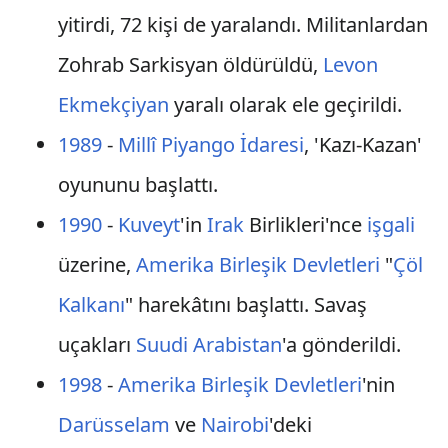
yitirdi, 72 kişi de yaralandı. Militanlardan
Zohrab Sarkisyan öldürüldü,
Levon
Ekmekçiyan
yaralı olarak ele geçirildi.
1989
-
Millî Piyango İdaresi
, 'Kazı-Kazan'
oyununu başlattı.
1990
-
Kuveyt
'in
Irak
Birlikleri'nce
işgali
üzerine,
Amerika Birleşik Devletleri
"
Çöl
Kalkanı
" harekâtını başlattı. Savaş
uçakları
Suudi Arabistan
'a gönderildi.
1998
-
Amerika Birleşik Devletleri
'nin
Darüsselam
ve
Nairobi
'deki