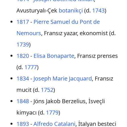
Avusturyalı-Çek
botanikçi
(d.
1743
)
1817
-
Pierre Samuel du Pont de
Nemours
, Fransız yazar, ekonomist (d.
1739
)
1820
-
Elisa Bonaparte
, Fransız prenses
(d.
1777
)
1834
-
Joseph Marie Jacquard
, Fransız
mucit (d.
1752
)
1848
- Jöns Jakob Berzelius, İsveçli
kimyacı (d.
1779
)
1893
-
Alfredo Catalani
, İtalyan besteci