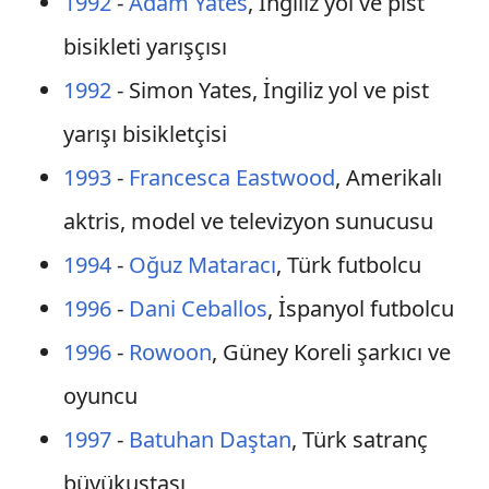
1992
-
Adam Yates
, İngiliz yol ve pist
bisikleti yarışçısı
1992
- Simon Yates, İngiliz yol ve pist
yarışı bisikletçisi
1993
-
Francesca Eastwood
, Amerikalı
aktris, model ve televizyon sunucusu
1994
-
Oğuz Mataracı
, Türk futbolcu
1996
-
Dani Ceballos
, İspanyol futbolcu
1996
-
Rowoon
, Güney Koreli şarkıcı ve
oyuncu
1997
-
Batuhan Daştan
, Türk satranç
büyükustası