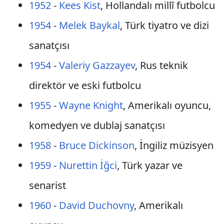
1952
-
Kees Kist
, Hollandalı millî futbolcu
1954
-
Melek Baykal
, Türk tiyatro ve dizi
sanatçısı
1954
-
Valeriy Gazzayev
, Rus teknik
direktör ve eski futbolcu
1955
-
Wayne Knight
, Amerikalı oyuncu,
komedyen ve dublaj sanatçısı
1958
-
Bruce Dickinson
, İngiliz müzisyen
1959
-
Nurettin İğci
, Türk yazar ve
senarist
1960
-
David Duchovny
, Amerikalı