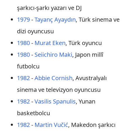
şarkıcı-şarkı yazarı ve DJ
1979
-
Tayanç Ayaydın
, Türk sinema ve
dizi oyuncusu
1980
-
Murat Eken
, Türk oyuncu
1980
-
Seiichiro Maki
, Japon millî
futbolcu
1982
-
Abbie Cornish
, Avustralyalı
sinema ve televizyon oyuncusu
1982
-
Vasilis Spanulis
, Yunan
basketbolcu
1982
-
Martin Vučić
, Makedon şarkıcı