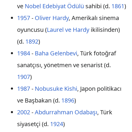
ve
Nobel Edebiyat Ödülü
sahibi (d.
1861
)
1957
-
Oliver Hardy
, Amerikalı sinema
oyuncusu (
Laurel ve Hardy
ikilisinden)
(d.
1892
)
1984
-
Baha Gelenbevi
, Türk fotoğraf
sanatçısı, yönetmen ve senarist (d.
1907
)
1987
-
Nobusuke Kishi
, Japon politikacı
ve Başbakan (d.
1896
)
2002
-
Abdurrahman Odabaşı
, Türk
siyasetçi (d.
1924
)