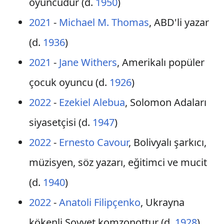
oyuncudur (d.
1950
)
2021
-
Michael M. Thomas
, ABD'li yazar
(d.
1936
)
2021
-
Jane Withers
, Amerikalı popüler
çocuk oyuncu (d.
1926
)
2022
-
Ezekiel Alebua
, Solomon Adaları
siyasetçisi (d.
1947
)
2022
-
Ernesto Cavour
, Bolivyalı şarkıcı,
müzisyen, söz yazarı, eğitimci ve mucit
(d.
1940
)
2022
-
Anatoli Filipçenko
, Ukrayna
kökenli Sovyet komzonottur (d.
1928
)