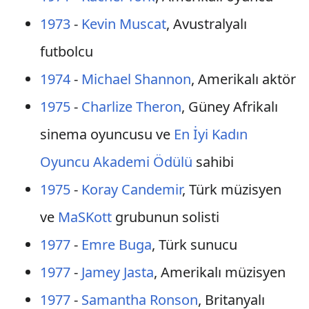
1973
-
Kevin Muscat
, Avustralyalı
futbolcu
1974
-
Michael Shannon
, Amerikalı aktör
1975
-
Charlize Theron
, Güney Afrikalı
sinema oyuncusu ve
En İyi Kadın
Oyuncu Akademi Ödülü
sahibi
1975
-
Koray Candemir
, Türk müzisyen
ve
MaSKott
grubunun solisti
1977
-
Emre Buga
, Türk sunucu
1977
-
Jamey Jasta
, Amerikalı müzisyen
1977
-
Samantha Ronson
, Britanyalı