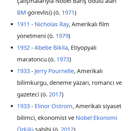
çalışmalarıyla Nobel Barış ödülü alan
BM
görevlisi) (ö.
1971
)
1911
-
Nicholas Ray
, Amerikalı film
yönetmeni (ö.
1979
)
1932
-
Abebe Bikila
, Etiyopyalı
maratoncu (ö.
1973
)
1933
-
Jerry Pournelle
, Amerikalı
bilimkurgu, deneme yazarı, romancı ve
gazeteci (ö.
2017
)
1933
-
Elinor Ostrom
, Amerikalı siyaset
bilimci, ekonomist ve
Nobel Ekonomi
Ödülü
sahibi (ö.
2012
)