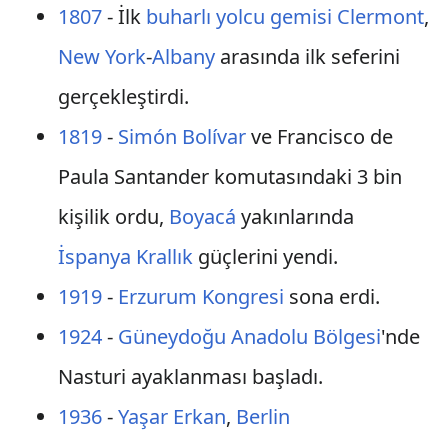
1807
- İlk
buharlı yolcu gemisi
Clermont
,
New York
-
Albany
arasında ilk seferini
gerçekleştirdi.
1819
-
Simón Bolívar
ve Francisco de
Paula Santander komutasındaki 3 bin
kişilik ordu,
Boyacá
yakınlarında
İspanya Krallık
güçlerini yendi.
1919
-
Erzurum Kongresi
sona erdi.
1924
-
Güneydoğu Anadolu Bölgesi
'nde
Nasturi ayaklanması başladı.
1936
-
Yaşar Erkan
,
Berlin