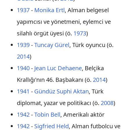
1937
-
Monika Ertl
, Alman belgesel
yapımcısı ve yönetmeni, eylemci ve
silahlı örgüt üyesi (ö.
1973
)
1939
-
Tuncay Gürel
, Türk oyuncu (ö.
2014
)
1940
-
Jean Luc Dehaene
, Belçika
Krallığı'nın 46. Başbakanı (ö.
2014
)
1941
-
Gündüz Suphi Aktan
, Türk
diplomat, yazar ve politikacı (ö.
2008
)
1942
-
Tobin Bell
, Amerikalı aktör
1942
-
Sigfried Held
, Alman futbolcu ve