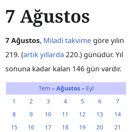
İ
7 Ağustos
ç
e
r
i
ğ
7 Ağustos
,
Miladi takvime
göre yılın
e
a
219. (
artık yıllarda
220.) günüdür. Yıl
t
l
sonuna kadar kalan 146 gün vardır.
a
Tem
–
Ağustos
–
Eyl
1
2
3
4
5
6
7
8
9
10
11
12
13
14
15
16
17
18
19
20
21