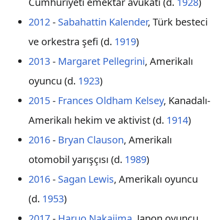
Cumhuriyeti emektar avukatı (d.
1928
)
2012
-
Sabahattin Kalender
, Türk besteci
ve orkestra şefi (d.
1919
)
2013
-
Margaret Pellegrini
, Amerikalı
oyuncu (d.
1923
)
2015
-
Frances Oldham Kelsey
, Kanadalı-
Amerikalı hekim ve aktivist (d.
1914
)
2016
-
Bryan Clauson
, Amerikalı
otomobil yarışçısı (d.
1989
)
2016
-
Sagan Lewis
, Amerikalı oyuncu
(d.
1953
)
2017
-
Haruo Nakajima
, Japon oyuncu