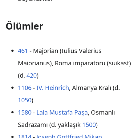
Ölümler
461
- Majorian (Iulius Valerius
Maiorianus), Roma imparatoru (suikast)
(d.
420
)
1106
-
IV. Heinrich
, Almanya Kralı (d.
1050
)
1580
-
Lala Mustafa Paşa
, Osmanlı
Sadrazamı (d. yaklaşık
1500
)
1814
-
Joseph Gottfried Mikan
,