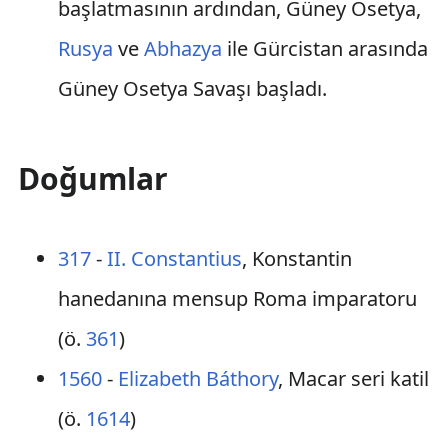
başlatmasının ardından, Güney Osetya,
Rusya
ve
Abhazya
ile Gürcistan arasında
Güney Osetya Savaşı başladı.
Doğumlar
317
-
II. Constantius
, Konstantin
hanedanına mensup Roma imparatoru
(ö.
361
)
1560
-
Elizabeth Báthory
, Macar seri katil
(ö.
1614
)