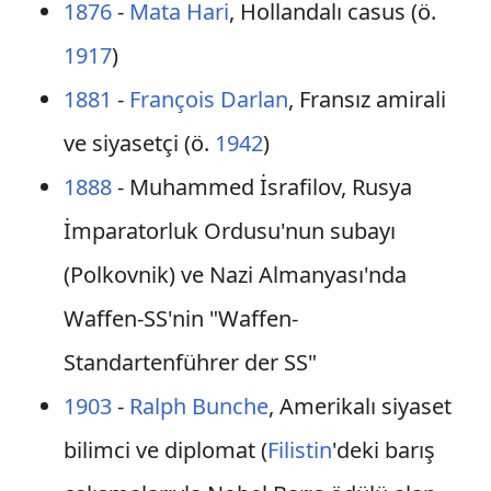
1876
-
Mata Hari
, Hollandalı casus (ö.
1917
)
1881
-
François Darlan
, Fransız amirali
ve siyasetçi (ö.
1942
)
1888
- Muhammed İsrafilov, Rusya
İmparatorluk Ordusu'nun subayı
(Polkovnik) ve Nazi Almanyası'nda
Waffen-SS'nin "Waffen-
Standartenführer der SS"
1903
-
Ralph Bunche
, Amerikalı siyaset
bilimci ve diplomat (
Filistin
'deki barış