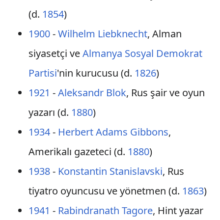
(d.
1854
)
1900
-
Wilhelm Liebknecht
, Alman
siyasetçi ve
Almanya Sosyal Demokrat
Partisi
'nin kurucusu (d.
1826
)
1921
-
Aleksandr Blok
, Rus şair ve oyun
yazarı (d.
1880
)
1934
-
Herbert Adams Gibbons
,
Amerikalı gazeteci (d.
1880
)
1938
-
Konstantin Stanislavski
, Rus
tiyatro oyuncusu ve yönetmen (d.
1863
)
1941
-
Rabindranath Tagore
, Hint yazar