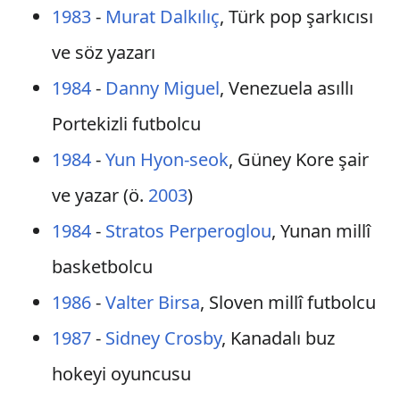
1983
-
Murat Dalkılıç
, Türk pop şarkıcısı
ve söz yazarı
1984
-
Danny Miguel
, Venezuela asıllı
Portekizli futbolcu
1984
-
Yun Hyon-seok
, Güney Kore şair
ve yazar (ö.
2003
)
1984
-
Stratos Perperoglou
, Yunan millî
basketbolcu
1986
-
Valter Birsa
, Sloven millî futbolcu
1987
-
Sidney Crosby
, Kanadalı buz
hokeyi oyuncusu