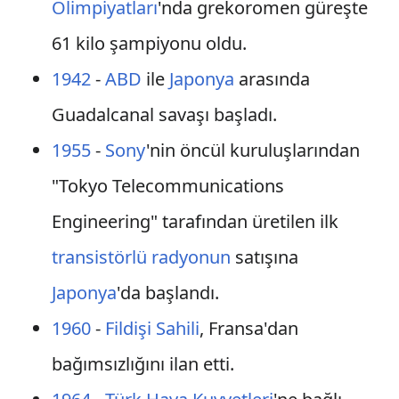
Olimpiyatları
'nda grekoromen güreşte
61 kilo şampiyonu oldu.
1942
-
ABD
ile
Japonya
arasında
Guadalcanal savaşı başladı.
1955
-
Sony
'nin öncül kuruluşlarından
"Tokyo Telecommunications
Engineering" tarafından üretilen ilk
transistörlü
radyonun
satışına
Japonya
'da başlandı.
1960
-
Fildişi Sahili
, Fransa'dan
bağımsızlığını ilan etti.