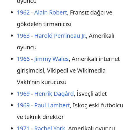
oyuncu
1962
-
Alain Robert
, Fransız dağcı ve
gökdelen tırmanıcısı
1963
-
Harold Perrineau Jr.
, Amerikalı
oyuncu
1966
-
Jimmy Wales
, Amerikalı internet
girişimcisi, Vikipedi ve Wikimedia
Vakfı'nın kurucusu
1969
-
Henrik Dagård
, İsveçli atlet
1969
-
Paul Lambert
, İskoç eski futbolcu
ve teknik direktör
1971
-
Rachel York
, Amerikalı oyuncu