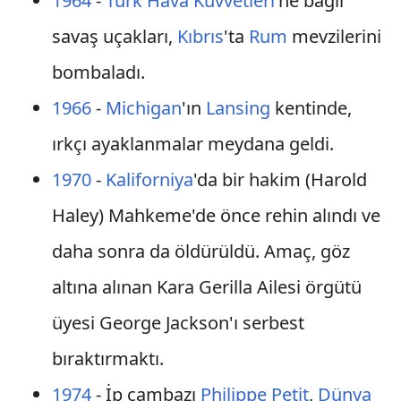
1964
-
Türk Hava Kuvvetleri
'ne bağlı
savaş uçakları,
Kıbrıs
'ta
Rum
mevzilerini
bombaladı.
1966
-
Michigan
'ın
Lansing
kentinde,
ırkçı ayaklanmalar meydana geldi.
1970
-
Kaliforniya
'da bir hakim (Harold
Haley) Mahkeme'de önce rehin alındı ve
daha sonra da öldürüldü. Amaç, göz
altına alınan Kara Gerilla Ailesi örgütü
üyesi George Jackson'ı serbest
bıraktırmaktı.
1974
- İp cambazı
Philippe Petit
,
Dünya