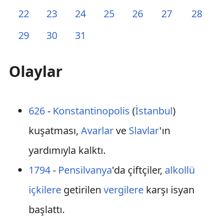
22
23
24
25
26
27
28
29
30
31
Olaylar
626
-
Konstantinopolis
(
İstanbul
)
kuşatması,
Avarlar
ve
Slavlar
'ın
yardımıyla kalktı.
1794
-
Pensilvanya
'da çiftçiler,
alkollü
içkilere
getirilen
vergilere
karşı isyan
başlattı.